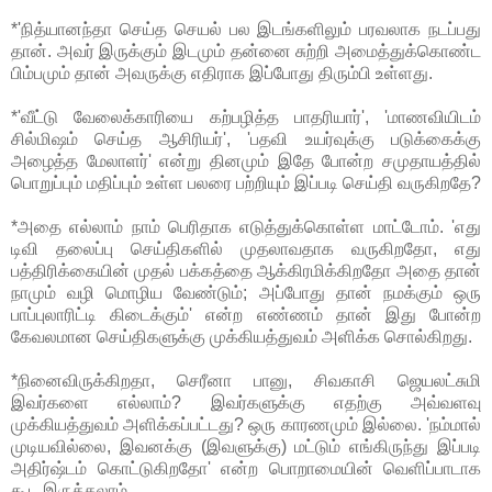
*'நித்யானந்தா செய்த செயல் பல இடங்களிலும் பரவலாக நடப்பது
தான். அவர் இருக்கும் இடமும் தன்னை சுற்றி அமைத்துக்கொண்ட
பிம்பமும் தான் அவருக்கு எதிராக இப்போது திரும்பி உள்ளது.
*'வீட்டு வேலைக்காரியை கற்பழித்த பாதரியார்', 'மாணவியிடம்
சில்மிஷம் செய்த ஆசிரியர்', 'பதவி உயர்வுக்கு படுக்கைக்கு
அழைத்த மேலாளர்' என்று தினமும் இதே போன்ற சமுதாயத்தில்
பொறுப்பும் மதிப்பும் உள்ள பலரை பற்றியும் இப்படி செய்தி வருகிறதே?
*அதை எல்லாம் நாம் பெரிதாக எடுத்துக்கொள்ள மாட்டோம். 'எது
டிவி தலைப்பு செய்திகளில் முதலாவதாக வருகிறதோ, எது
பத்திரிக்கையின் முதல் பக்கத்தை ஆக்கிரமிக்கிறதோ அதை தான்
நாமும் வழி மொழிய வேண்டும்; அப்போது தான் நமக்கும் ஒரு
பாப்புலாரிட்டி கிடைக்கும்' என்ற எண்ணம் தான் இது போன்ற
கேவலமான செய்திகளுக்கு முக்கியத்துவம் அளிக்க சொல்கிறது.
*நினைவிருக்கிறதா, செரீனா பானு, சிவகாசி ஜெயலட்சுமி
இவர்களை எல்லாம்? இவர்களுக்கு எதற்கு அவ்வளவு
முக்கியத்துவம் அளிக்கப்பட்டது? ஒரு காரணமும் இல்லை. 'நம்மால்
முடியவில்லை, இவனக்கு (இவளுக்கு) மட்டும் எங்கிருந்து இப்படி
அதிர்ஷ்டம் கொட்டுகிறதோ' என்ற பொறாமையின் வெளிப்பாடாக
கூட இருக்கலாம்.