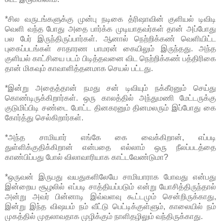
*சில வருடங்களுக்கு முன்பு நடிகை த்ரிஷாவின் குளியல் டிவிடி
வெளி வந்த போது அதை பார்க்க முடியாதவர்கள் தான் அப்போது
பல பேர் இருந்திருப்பார்கள். ஆனால் நெற்றிக்கண் வெளியிட்ட
புகைப்படங்கள் சாதாரண பாமரன் கையிலும் இருந்தது. அந்த
குளியல் காட்சியை படம் பிடித்தவனை விட நெற்றிக்கண் பத்திரிகை
தான் மிகவும் காவாளித்தனமாக செயல் பட்டது.
*இன்று அதைத்தான் நமது சன் டிவியும் நக்கீரனும் செய்து
கொண்டிருக்கிறார்கள். ஒரு காலத்தில் அந்துமணி மேட்டருக்கு
குடுமிப்பிடி சண்டை போட்ட தினகரனும் தினமலரும் இப்போது கை
கோர்த்து செல்கிறார்கள்.
*அந்த சாமியார் எங்கே கை வைக்கிறான், எப்படி
துள்ளிக்குதிக்கிறான் என்பதை எல்லாம் ஒரு நீலப்படத்தை
காண்பிப்பது போல் விலாவாரியாக காட்டவேண்டுமா?
*ஒருவன் இருபது வயதுகளிலேயே சாமியாராக போவது என்பது
இன்றைய சூழலில் எப்படி சாத்தியப்படும் என்று யோசித்திருந்தால்
அன்று அவர் பின்னாடி இவ்வளவு கூட்டமும் சென்றிருக்காது,
இன்று இந்த விஷயம் நம் வீட்டு பெட்டிக்குள்ளும், காலையில் நம்
முகத்தில் முதலாவதாக முழிக்கும் நாளிதழிலும் வந்திருக்காது.