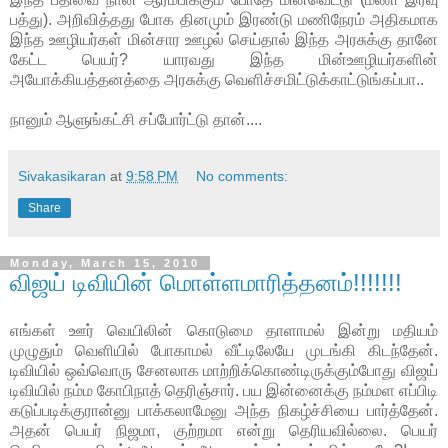
பத்து). அறிவித்தது போக தினமும் இரண்டு மணிநேரம் அதிகமாக
இந்த ஊழியர்கள் மின்சார ஊழல் செய்தால் இந்த அரசுக்கு தானே
கேட்ட பெயர்? யாரவது இந்த மின்ஊழியர்களின்
அயோக்கியத்தனத்தை அரசுக்கு வெளிச்சமிட்டுக்காட்டுங்கப்பா..
நானும் ஆளுங்கட்சி சப்போர்ட்டு தான்....
Sivakasikaran
at
9:58 PM
No comments:
Share
Monday, March 15, 2010
விஜய் டிவியின் மொள்ளமாரித்தனம்!!!!!!!
எங்கள் ஊர் வெயிலின் கொடுமை தாளாமல் இன்று மதியம்
முழுதும் வெளியில் போகாமல் வீட்டிலேயே முடங்கி கிடந்தேன்.
டிவியில் ஒவ்வொரு சேனலாக மாற்றிக்கொண்டிருக்கும்போது விஜய்
டிவியில் நம்ம கோபிநாத் தெரிஞ்சார். பய இன்னைக்கு நம்மள எப்பிடி
கடுப்படிக்குரான்னு பாக்கலாமேனு அந்த நிகழ்ச்சியை பார்த்தேன்.
அதன் பெயர் நிஜமா, குற்றமா என்று தெரியவில்லை. பெயர்