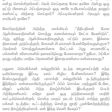
என்று சொல்கிறார்கள்; அவர் செய்ததை போல தானே அன்று ஒரு
தட்டு மீனையும் அப்பத்தையும் ஒரு ஊரே உபயோகப்படுத்த தானும்
கண்கட்டி வித்தை செய்தார்? அப்படியென்றால் அவரும் ஒரு
சாமியார் தானே?
கோபிநாத்தின் அடுத்த வாக்கியம் :"நீதிபதிகள் போல
ஆன்மிகவாதிகளின் சொத்து கணக்கையும் கேட்க வேண்டும்".
அது ஹிந்து ஆன்மிகவாதிகளுக்கு மட்டும் தானா, இல்லை
தினகரன் குடும்பத்தார், மோகன்.சி.லாசரஸ் போன்றோர்களுக்குமா?
அவர்கள் சொத்துக்கணக்கை கேட்டால் அது மைனாரிட்டி
மக்களின் உரிமைகளில் தலையிடுவது போலாகாதா? ஐயோ, அப்போ
நமது மத்திய மாநில அரசுகளின் இறையாண்மை என்னவாவது?
மதுரை அமெரிக்கன் கல்லூரியில் நடந்த ஊழலைப்பற்றி எந்த
டிவியிலாவது இப்படி வாய் கிழிய பேசினார்களா? இதே
மேல்மருவத்தூர் ஆதி பராசக்தி கல்லூரியில் நடந்திருந்தால்
இந்நேரம் என்னவாகியிருக்கும்? ம்ம்ம் சொல்ல மறந்துவிட்டேனே,
விஜய் டிவியில் அந்த நிகழ்ச்சியின் இயக்குனர் பெயர்
அந்தோனியாம். ஏதோ தான் ஒரு நடுநிலைவாதி மாதிரி
காட்டிக்கொள்கிறார். சென்ற மாதம் நாடார் (அவர் சார்ந்த ஜாதி)
மக்கள் நடத்திய கூட்டத்திற்கு சென்று ஜாதி முன்னேற்றத்திற்கு
உரை நிகழ்த்தியுள்ளார். ஏன் இந்த வெளி வேஷம்?