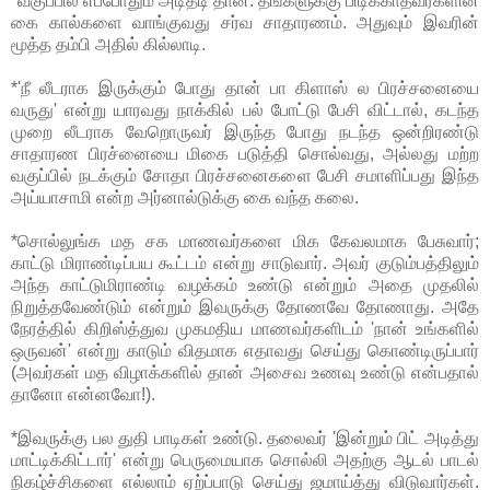
*வகுப்பில் எப்போதும் அடிதடி தான். தங்களுக்கு பிடிக்காதவர்களின்
கை கால்களை வாங்குவது சர்வ சாதாரணம். அதுவும் இவரின்
மூத்த தம்பி அதில் கில்லாடி.
*'நீ லீடராக இருக்கும் போது தான் பா கிளாஸ் ல பிரச்சனையை
வருது' என்று யாரவது நாக்கில் பல் போட்டு பேசி விட்டால், கடந்த
முறை லீடராக வேறொருவர் இருந்த போது நடந்த ஒன்றிரண்டு
சாதாரண பிரச்னையை மிகை படுத்தி சொல்வது, அல்லது மற்ற
வகுப்பில் நடக்கும் சோதா பிரச்சனைகளை பேசி சமாளிப்பது இந்த
அய்யாசாமி என்ற அர்னால்டுக்கு கை வந்த கலை.
*சொல்லுங்க மத சக மாணவர்களை மிக கேவலமாக பேசுவார்;
காட்டு மிராண்டிப்பய கூட்டம் என்று சாடுவார். அவர் குடும்பத்திலும்
அந்த காட்டுமிராண்டி வழக்கம் உண்டு என்றும் அதை முதலில்
நிறுத்தவேண்டும் என்றும் இவருக்கு தோணவே தோணாது. அதே
நேரத்தில் கிறிஸ்த்துவ முகமதிய மாணவர்களிடம் 'நான் உங்களில்
ஒருவன்' என்று காடும் விதமாக எதாவது செய்து கொண்டிருப்பார்
(அவர்கள் மத விழாக்களில் தான் அசைவ உணவு உண்டு என்பதால்
தானோ என்னவோ!).
*இவருக்கு பல துதி பாடிகள் உண்டு. தலைவர் 'இன்றும் பிட் அடித்து
மாட்டிக்கிட்டார்' என்று பெருமையாக சொல்லி அதற்கு ஆடல் பாடல்
நிகழ்ச்சிகளை எல்லாம் ஏற்ப்பாடு செய்து ஜமாய்த்து விடுவார்கள்.