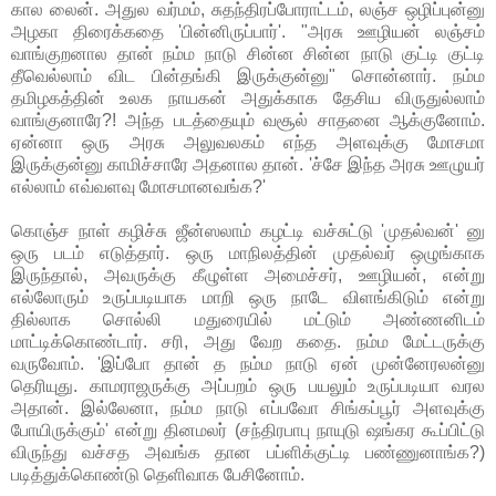
கால லைன். அதுல வர்மம், சுதந்திரப்போராட்டம், லஞ்ச ஒழிப்புன்னு
அழகா திரைக்கதை 'பின்னிருப்பார்'. "அரசு ஊழியன் லஞ்சம்
வாங்குறனால தான் நம்ம நாடு சின்ன சின்ன நாடு குட்டி குட்டி
தீவெல்லாம் விட பின்தங்கி இருக்குன்னு" சொன்னார். நம்ம
தமிழகத்தின் உலக நாயகன் அதுக்காக தேசிய விருதுல்லாம்
வாங்குனாரே?! அந்த படத்தையும் வசூல் சாதனை ஆக்குனோம்.
ஏன்னா ஒரு அரசு அலுவலகம் எந்த அளவுக்கு மோசமா
இருக்குன்னு காமிச்சாரே அதனால தான். 'ச்சே இந்த அரசு ஊழுயர்
எல்லாம் எவ்வளவு மோசமானவங்க?'
கொஞ்ச நாள் கழிச்சு ஜீன்ஸலாம் கழட்டி வச்சுட்டு 'முதல்வன்' னு
ஒரு படம் எடுத்தார். ஒரு மாநிலத்தின் முதல்வர் ஒழுங்காக
இருந்தால், அவருக்கு கீழுள்ள அமைச்சர், ஊழியன், என்று
எல்லோரும் உருப்படியாக மாறி ஒரு நாடே விளங்கிடும் என்று
தில்லாக சொல்லி மதுரையில் மட்டும் அண்ணனிடம்
மாட்டிக்கொண்டார். சரி, அது வேற கதை. நம்ம மேட்டருக்கு
வருவோம். 'இப்போ தான் த நம்ம நாடு ஏன் முன்னேரலன்னு
தெரியுது. காமராஜருக்கு அப்பறம் ஒரு பயலும் உருப்படியா வரல
அதான். இல்லேனா, நம்ம நாடு எப்பவோ சிங்கப்பூர் அளவுக்கு
போயிருக்கும்' என்று தினமலர் (சந்திரபாபு நாயுடு ஷங்கர கூப்பிட்டு
விருந்து வச்சத அவங்க தான பப்ளிக்குட்டி பண்ணுனாங்க?)
படித்துக்கொண்டு தெளிவாக பேசினோம்.