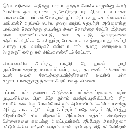
இந்த வரிசைல அடுத்து யாரடா குத்தம் சொல்லலாமுன்னு அவர்
யோசிச்சு ஒரு தப்பான முடிவெடுத்துட்டார். ஆமா, படம் பாக்க
வரவனையே, 'டாய் உன் மேல தான் தப்பு' அப்படின்னு சொன்ன எவன்
கேப்பான்? அதிலும் பெரிய தவறு காந்தி ஜெயந்தி அன்னைக்கு
டாஸ்மாக் தொறந்தது தப்புன்னு அவர் சொன்னத கேட்டு, இத்தன
நாள் தண்ணியடிச்சுட்டு, கை தட்டிட்டு, இருந்தவனை
கடுப்பாக்கிடுச்சு. 'கோவிலுக்கு போகாம போனத்தையா தூக்கிட்டு
போறது புது வண்டில? என்னடா ராம் குமாரு கொடுமையா
இருக்கு?' என்று என் அம்மா என்னிடம் கேட்டார்.
மொகரையில அடிக்குற மாதிரி 'நே தாண்டா நாடு
முன்னேறாததுக்கு காரணம்' என்று ஒரு குடிமகனிடம் சொன்ன
உடன் அவன் கோபத்தைப்பார்த்தீர்களா? அவரின் மற்ற
சமூகப்படங்களுக்கு நிகராக அந்நியன் ஓடவில்லை.
நம்மால் நம் தவறை அடுத்தவர் சுட்டிக்காட்டுவதை ஏற்க
முடியவில்லை. பிறர் மீதே குற்றம் சுமத்தப்பழகிவிட்டோம். சிறு
வயதில் கடைக்கு போகச்சொல்லும் அம்மாவிடம் "அப்போ எனக்கு
அம்பது காசு குடு" என்று கேட்கும் போதே லஞ்சம் ஆரம்பித்து
விடுகிறதே? சில வீடுகளில் அம்மாவே லஞ்சம் கொடுத்து
பிள்ளைகளை கடைக்கு அனுப்புவார்கள். இப்போது அரசுத்துறை
மட்டும் அல்ல, எங்கும் லஞ்சம் தான். நாம் ஒரு வீடு கட்டுகிறோம்