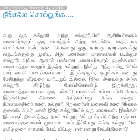
Thursday, March 4, 2010
நீங்களே சொல்லுங்க....
அது ஒரு கல்லூரி. அந்த கல்லூரியின் ஆசிரியர்களும்
மாணவர்களும் ஒரு காலத்தில் அந்த ஊருக்கே மாதிரியாக
விளங்கினார்கள். நான் சொல்வது ஒரு நாற்பது நாற்பத்தைந்து
வருடங்களுக்கு முன்பு. அது பணக்கார மாணவர்கள் படிக்கும்
கல்லூரி அல்ல. ஆனால் பண்பான மாணவர்களும் ஒழுக்கமான
மாணவத்தலைவனும் இருந்த கல்லூரி. இன்று அந்த கல்லூரியில்
பலர் வசதி படைத்தவர்களாய் இருந்தாலும், ஒழுக்கம் என்பது
மேலிருந்து கீழ்வரை யாரிடமும் இல்லை. இந்த அளவுக்கு அந்த
கல்லூரி சீரழிந்து போய்க்கொண்டு இருக்கிறது.
மாணவத்தலைவராக ஒரு பஞ்சாபி மாணவன் சும்மா டம்மி பீசாக
இருக்கிறான். அவனை ஆட்டுவிப்பது அந்த கல்லூரி
நிர்வாகத்தினர் தான். கல்லூரி நிறுவனரின் மனைவி தான் நிர்வாக
தலைவி. அவர் மகன் இதே கல்லூரியில் ஒரு மாணவன். இவர்கள்
இருவரும் நினைத்தது தான் கல்லூரியில் நடக்கும்; அந்த பஞ்சாபி
மாணவத்தலைவன் மூலமாக. நாம் இப்போது அந்த கல்லூரியின்
தமிழ் துறை நாசமாய் போய் விட்டது. ஏன் என்று கேட்கிறீர்களா?