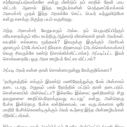
சந்தோஷப்படுவார்களே என்று மீண்டும் நம் காதில் தேன் பாய
விட்டார். ஆனால் இந்த ஊழியர்களின் மெத்தனப்போக்கால்
அமைச்சர் முதல் இந்த அரசுக்கே கெட்ட பெயர் வந்துவிடுமோ
என்று எனக்கு மிகுந்த பயம் வருகிறது.
அந்த அமைச்சர் வேறுயாரும் அல்ல. நம் பெருமதிப்பிற்கும்
மரியாதைக்கும் உரிய உயர்திரு.ஆற்காடு வீராஸ்வாமி தான் அவர்கள்.
வயதில் எவ்வளவு மூத்தவர்? இவருக்கு இருக்கும் அரசியல்
ஞானமும் (அடேங்கப்பா) நிர்வாக திறமையும் (அடங்கொக்காமக்கா)
வெகு சிலருக்கே உண்டு (சொல்லிக்கிட்டாங்க). அப்படிப்பட்ட இவர்
சொல்வதையே ஒரு அரசு ஊழியர் கேட்கா விட்டால்?
அப்படி அவர் என்ன தான் சொன்னாருன்னு கேக்குறிங்களா?
"தமிழகத்தில் எங்கும் இரண்டு மணிநேரத்துக்கு மேல் மின்சாரம்
தடை படாது. அதுவும் பகல் நேரத்தில் மட்டும் தான் தடைபடும்.
சென்னையில் மின்வெட்டா? இல்லவே இல்லை; ஒன்றிரண்டு சிறு
தவறுகளை ஊதிப்பெரிதாக்குவது கூடாது" என்று, அன்றொரு
பேச்சு இன்றொரு பேச்சு என்றில்லாமல், பல வருடங்களாக ஒரே
மாதிரி பேசிக்கொண்டிருக்கும் அவர் கூற்றை இந்த மின்ஊழியர்கள்
மீறிவிட்டார்கள்.
இந்த பதிவை நான் ஆரம்பிக்கும் போதே மின்வெட்டு (மணி இரவு