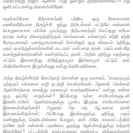
தெரியாதது நிஜம்; ஆனால் அது ஒன்றும் குற்றமில்லையே?! மறு
ஒளிபரப்பு என்று நினைக்கிறேன்.
வழக்கம்போல நித்யானந்தர் பற்றிய ஒரு கேவலமான
வணிகரீதியான நிகழ்ச்சி. ஐந்து நிமிடங்கள் மட்டுமே என்னால்
பொறுமையாக பார்க்க முடிந்தது. நித்யானந்தர் செய்தது சரியா
தவறா என்ற விவாதத்திற்குள் செல்லாமல், எல்லாரும் சுற்றி சுற்றி
நேரடியாகவும் மறைமுகமாகவும் சொல்லும் ஒரு விஷயம் 'ஹிந்து
மதம் ஏமாற்றுக்காரர்களின் கூடாரம்' என்பதை தான். மதம் என்பதே
ஏமாற்றுக்காரர்களின் கண்டுபிடிப்பு தான். அதில் ஹிந்து மதத்தை
மட்டும் இணைத்து கிறித்துவமும் இஸ்லாமும் மட்டும் ஏன்
விதிவிலக்காக இருக்கிறது என்று தெரியவில்லை.
அந்த நிகழ்ச்சியில் கோபிநாத் சொன்ன ஒரு வாசகம், "ஏசுநாதரும்
புத்தரும் மக்களை வழி நடத்தி சென்றார்கள்; ஆனால் அவர்கள்
ஆன்மிகத்தை வைத்து யாரையும் ஏமாற்றவில்லை" என்று. என்ன
ஒரு ஒப்பீடு பாருங்கள்? இப்போது உள்ள சாமியார்களுடன்
இரண்டாயிரம் ஆண்டுகளுக்கு முன்பு இருந்த சாமியார்களை
இணைக்கிறார்கள்! அதுவும் பிற மத ஆட்களை தான்
இணைக்கிறார்கள்; அப்போது இவர்களுக்கு ஹிந்து மதம்
கண்ணுக்கு தெரியவில்லை போலும். ஏன் அதே காலகட்டத்தில்
தானே தன் மன்னன் பதவியை துறந்து ஆன்மிகத்துக்கு வந்தார்
இளங்கோ? புட்டபர்த்தி சாய்பாபாவை கண்கட்டி வித்தைக்காரர்