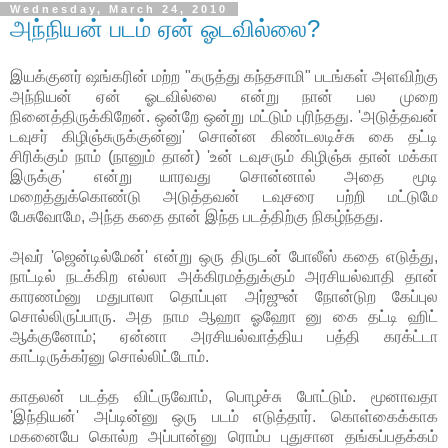
Wednesday, March 24, 2010
அந்நியன் படம் ஏன் ஓடவில்லை?
இயக்குனர் ஷங்கரின் மற்ற "கருத்து கந்தசாமி" படங்கள் அளவிற்கு
அந்நியன் ஏன் ஓடவில்லை என்று நான் பல முறை
நினைத்திருக்கிறேன். ஒன்றே ஒன்று மட்டும் புரிந்தது. 'அடுத்தவன்
டவுசர் கிழிஞ்சுருக்குன்னு' சொன்ன கிண்டலடிச்சு கை தட்டி
சிரிக்கும் நாம் (நானும் தான்) 'உன் டவுசரும் கிழிஞ்சு தான் மக்கா
இருக்கு' என்று யாரவது சொன்னால் அதை மூடி
மறைத்துக்கொண்டு அடுத்தவன் டவுசரை பற்றி மட்டுமே
பேசுவோமே, அந்த கதை தான் இந்த படத்திற்கு நிகழ்ந்தது.
அவர் 'ஜென்டில்மேன்' என்று ஒரு திருடன் போலீஸ் கதை எடுத்து,
நாட்டில் நடக்கிற எல்லா அக்கிரமத்துக்கும் அரசியல்வாதி தான்
காரணம்னு மதுபாலா தொப்புள அர்ஜுன் நோன்டுற கேப்புல
சொல்லிருப்பாரு. அத நாம ஆஹா ஓஹோ னு கை தட்டி ஹிட்
ஆக்குனோம்; ஏன்னா அரசியல்வாத்திய பத்தி கரக்ட்டா
காட்டிருக்கர்னு சொல்லிட்டோம்.
காதலன் படத்த விட்ருவோம், பொழச்சு போட்டும். மூனாவதா
'இந்தியன்' அப்டின்னு ஒரு படம் எடுத்தார். கொள்கைக்காக
மகனையே கொல்ற அப்பான்னு ரொம்ப புதுசான தங்கப்பதக்கம்