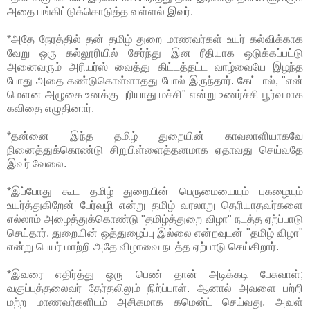
அதை பங்கிட்டுக்கொடுத்த வள்ளல் இவர்.
*அதே நேரத்தில் தன் தமிழ் துறை மாணவர்கள் உயர் கல்விக்காக
வேறு ஒரு கல்லூரியில் சேர்ந்து இன ரீதியாக ஒடுக்கப்பட்டு
அனைவரும் அரியர்ஸ் வைத்து கிட்டத்தட்ட வாழ்வையே இழந்த
போது அதை கண்டுகொள்ளாதது போல் இருந்தார். கேட்டால், "என்
மௌன அழுகை உனக்கு புரியாது மச்சி" என்று உணர்ச்சி பூர்வமாக
கவிதை எழுதினார்.
*தன்னை இந்த தமிழ் துறையின் காவலாளியாகவே
நினைத்துக்கொண்டு சிறுபிள்ளைத்தனமாக ஏதாவது செய்வதே
இவர் வேலை.
*இப்போது கூட தமிழ் துறையின் பெருமையையும் புகழையும்
உயர்த்துகிறேன் பேர்வழி என்று தமிழ் வரலாறு தெரியாதவர்களை
எல்லாம் அழைத்துக்கொண்டு "தமிழ்த்துறை விழா" நடத்த ஏற்ப்பாடு
செய்தார். துறையின் ஒத்துழைப்பு இல்லை என்றவுடன் "தமிழ் விழா"
என்று பெயர் மாற்றி அதே விழாவை நடத்த ஏற்பாடு செய்கிறார்.
*இவரை எதிர்த்து ஒரு பெண் தான் அடிக்கடி பேசுவாள்;
வகுப்புத்தலைவர் தேர்தலிலும் நிற்ப்பாள். ஆனால் அவளை பற்றி
மற்ற மாணவர்களிடம் அசிகமாக கமென்ட் செய்வது, அவள்