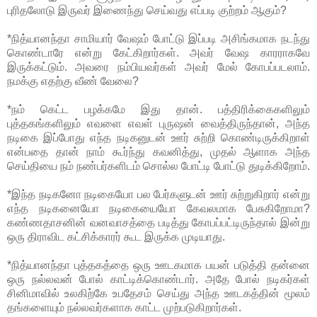
புரிதலோடு இருவர் இணைந்து செய்வது எப்படி குற்றம் ஆகும்?
*நித்யானந்தா சாமியார் வேஷம் போட்டு இப்படி அசிங்கமாக நடந்து
கொண்டாரே என்று கேட்கிறார்கள். அவர் வேஷ காரராகவே
இருக்கட்டும். அவரை நம்பியவர்கள் அவர் மேல் கோபப்படலாம்.
நமக்கு எதற்கு வீண் வேலை?
*நம் கெட்ட பழக்கமே இது தான். பத்திரிக்கைகளிலும்
புத்தகங்களிலும் எவளை எவள் புருஷன் வைத்திருந்தான், அந்த
நடிகை இப்போது எந்த நடிகனுடன் ஊர் சுற்றி கொண்டிருக்கிறாள்
என்பதை தான் நாம் கூர்ந்து கவனித்து, முதல் ஆளாக அந்த
செய்தியை நம் நண்பர்களிடம் சொல்ல போட்டி போட்டு துடிக்கிறோம்.
*இந்த நடிகனோ நடிகையோ பல பேர்களுடன் ஊர் சுற்றுகிறார் என்று
எந்த நடிகனையோ நடிகையையோ கேவலமாக பேசுகிறோமா?
கண்ணதாசனின் வனவாசத்தை படித்து கோபப்பட்டிருந்தால் இன்று
ஒரு திராவிட கட்சிக்காரர் கூட இருக்க முடியாது.
*நித்யானந்தா புத்தகத்தை ஒரு ஊடகமாக பயன் படுத்தி தன்னை
ஒரு நல்லவன் போல் காட்டிக்கொண்டார். அதே போல் நடிகர்கள்
சினிமாவில் உலகிற்கே உபதேசம் செய்து அந்த ஊடகத்தின் மூலம்
தங்களையும் நல்லவர்களாக காட்ட முற்படுகிறார்கள்.