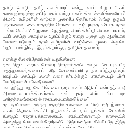
தமிழ் மொழி, தமிழ் கலாச்சாரம் என்று வாய் கிழிய பேசும்
கலைஞர்களுக்கு தமிழ் மதம் என்று ஏதும் கிடைக்கவில்லையோ?
ஆமாம், தமிழனின் வாழ்கை முறையே தெரியாமல் இங்கு ஒருவர்
புத்தாண்டை தை மாதத்தில் கொண்டாட வழியுறுத்தும் போது நான்
என்ன செய்ய? அறுவடை நேரத்தை பொங்கலிட்டு கொண்டாடியும்,
பயிர் செய்து தொழிலை ஆரம்பிக்கும் போது அதை புது ஆண்டாக
கொண்டாடுவதும் தான் தமிழனின் வாழ்க்கை முறை. அதுவே
தெரியாமல் இங்கு இருக்கிறார் ஒரு தமிழின தலைவர்.
எனக்கு சில சந்தேகங்கள் வருகின்றன:
ஏன் நிஜம், குற்றம் போன்ற நிகழ்ச்சிகளில் ஊழல் செய்யும் பிற
மதத்தலைவர்களையும், வீடு வேலைக்காரி முதல் கர்த்தருக்கும்
ஊழியம் செய்யும் பெண் வரை கற்பழிக்கும் பாதரியையும் பற்றி
செய்திகள் போடுவதில்லை?
பல ஹிந்து மத கோவில்களை (வருமானம் அதிகம் என்பதற்காக)
அரசுடைமையாக்கியவர்கள், ஏன் புகழ் பெற்ற பிற மத
புனிதத்தலங்களை அரசுடைமையாக்கவில்லை?
மூட நம்பிக்கை (ஹிந்து மதத்தில் உள்ளவை மட்டும்) பற்றி இவளவு
பேசும் தொலைக்காட்சி நிறுவனங்கள் ஏன் தங்கள் சேனலில்
தினமும் ஜோசியக்காரனையும், சாமியார்களையும் காலையில்
அழைத்து பேச வைக்கிறார்கள்? (நித்யானந்தா சிக்கியதே இந்த
மாதிரி ஒரு பிரச்சனையால் தான் என்பது கேள்வி!)