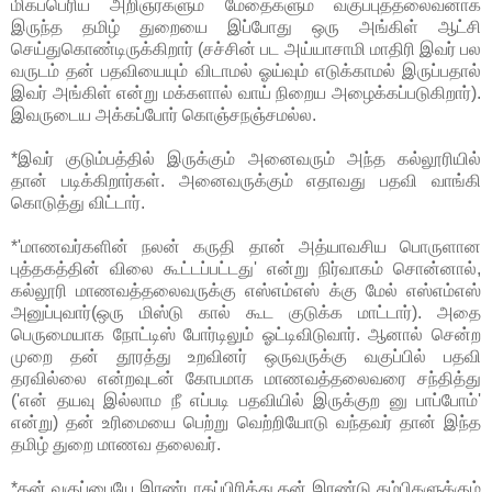
மிகப்பெரிய அறிஞர்களும் மேதைகளும் வகுப்புத்தலைவனாக
இருந்த தமிழ் துறையை இப்போது ஒரு அங்கிள் ஆட்சி
செய்துகொண்டிருக்கிறார் (சச்சின் பட அய்யாசாமி மாதிரி இவர் பல
வருடம் தன் பதவியையும் விடாமல் ஓய்வும் எடுக்காமல் இருப்பதால்
இவர் அங்கிள் என்று மக்களால் வாய் நிறைய அழைக்கப்படுகிறார்).
இவருடைய அக்கப்போர் கொஞ்சநஞ்சமல்ல.
*இவர் குடும்பத்தில் இருக்கும் அனைவரும் அந்த கல்லூரியில்
தான் படிக்கிறார்கள். அனைவருக்கும் எதாவது பதவி வாங்கி
கொடுத்து விட்டார்.
*'மாணவர்களின் நலன் கருதி தான் அத்யாவசிய பொருளான
புத்தகத்தின் விலை கூட்டப்பட்டது' என்று நிர்வாகம் சொன்னால்,
கல்லூரி மாணவத்தலைவருக்கு எஸ்எம்எஸ் க்கு மேல் எஸ்எம்எஸ்
அனுப்புவார்(ஒரு மிஸ்டு கால் கூட குடுக்க மாட்டார்). அதை
பெருமையாக நோட்டிஸ் போர்டிலும் ஓட்டிவிடுவார். ஆனால் சென்ற
முறை தன் தூரத்து உறவினர் ஒருவருக்கு வகுப்பில் பதவி
தரவில்லை என்றவுடன் கோபமாக மாணவத்தலைவரை சந்தித்து
('என் தயவு இல்லாம நீ எப்படி பதவியில் இருக்குற னு பாப்போம்'
என்று) தன் உரிமையை பெற்று வெற்றியோடு வந்தவர் தான் இந்த
தமிழ் துறை மாணவ தலைவர்.
*தன் வகுப்பையே இரண்டாகப்பிரித்து தன் இரண்டு தம்பிகளுக்கும்