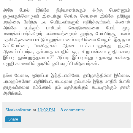
அதே போல் இங்கே நித்யானந்தரும் அந்த பெண்ணும்
ஒருவருக்கொருவர் இயைந்து செய்த செயலை இங்கே ஹிந்து
மதத்தை சேர்ந்த பல பெரியவர்களும் எதிர்த்தார்கள். ஆனால்
அங்கே நடக்கும் பாலியல் கொடுமைகளை போப் மூடி
மறைக்கப்பார்க்கிறார். எல்லாவற்றையும் துறந்த போப்பிற்கு, பாவம்
பதவி ஆசையை மட்டும் துறக்க மனம் வரவில்லை போலும். இத நாம
கேட்டோம்னா, "மனிதர்கள் ஆசை படக்கூடாதுன்னு புத்தரே
ஆசைப்பட்டார்ல, தள்ளாத வயதில் ஒரு சிறுபான்மை முதியவரை
இப்படி துன்புறுத்தலாமா?" அப்படி இப்படின்னு எதாவது கவிதை
எழுதி காலையில் முரசில் ஒலி எழுப்பி விடுவார்கள்.
நல்ல வேலை, ஐரோப்பா இந்தியாவிலோ, தமிழகத்திலோ இல்லை.
பரமஹம்சனோ பாதிரியோ, கடவுளை நம்பாமல் இந்த மாதிரி போலி
தூதுவர்களை நம்பினால் நம் மதத்துக்கும் கடவுளுக்கும் தான்
அசிங்கம்.
Sivakasikaran
at
10:02 PM
8 comments:
Share