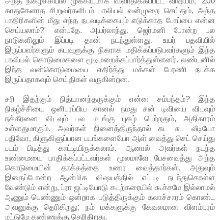
அந்த நிகழ்ச்சியில் முக்கியமாக விவாதிக்கப்பட்ட விஷயம், '200
காதுகேளாத சிறுவர்களிடம் பாலியல் வன்முறை செய்தும், அந்த
பாதிரிகளின் மீது எந்த நடவடிக்கையும் எடுக்காத போப்பை என்ன
செய்யலாம்?' என்பதே. அயர்லாந்து, ஜெர்மனி போன்ற பல
நாடுகளிலும் இப்படி தான் நடந்துள்ளது. உயர் பதவியில்
இருப்பவர்களும் கடவுளுக்கு நிகராக மதிக்கப்படுபவர்களும் இந்த
பாலியல் கொடுமைகளை மூடிமறைக்கப்பார்த்துள்ளனர். லண்டனில்
இந்த வன்கொடுமையை எதிர்த்து மக்கள் பேரணி நடக்க
இருப்பதாகவும் செய்திகள் வருகின்றன.
சரி இதற்கும் நித்யானந்தருக்கும் என்ன சம்பந்தம்? இந்த
நிகழ்ச்சியை ஒளிபரப்பிய சானல் நமது சன் டிவியை விடவும்
நக்கீரனை விடவும் பல மடங்கு புகழ் பெற்றதும், அதிகாரம்
உள்ளதுமாகும். அவர்கள் நினைத்திருந்தால் சுட சுட வீடியோ
பதிவோ, கிளுகிளுப்பான படங்களையோ ஆள் வைத்து செட் செய்து
படம் பிடித்து காட்டியிருக்கலாம். ஆனால் அவர்கள் நடந்த
உண்மையை பாதிக்கப்பட்டவர்கள் மூலமாவே பேசவைத்து அந்த
கொடுமையின் தாக்கத்தை உணர வைத்தார்கள். அதுவும்
இதைப்போன்ற ஆன்மிக விஷயத்தில் எப்படி நடந்துகொள்ள
வேண்டும் என்று, ப்ரா ஜட்டியோடு கடற்கரையில் கூச்சமே இல்லாமல்
ஆணும் பெண்ணும் ஒன்றாக படுத்திருக்கும் கலாச்சாரம் கொண்ட
அவனுக்கு தெரிகிறது; நம் மக்களுக்கு கேவலமான விளம்பரம்
மட்டுமே கண்ணுக்கு தெரிகிறது.