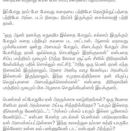
இப்போது நாம் பேச போவது கதையை பற்றியோ தொழில்நுட்பத்தை
பற்றியோ அல்ல. படம் நிறைய நிரம்பி இருக்கும் சைக்காலஜி பற்றி
தான்.
"ஒரு ஆண் தனக்கு எதுவுமே இல்லாத போதும், எல்லாம் இருக்கும்
போதும் எதை பற்றியும் கவலை பட மாட்டான். ஆனால் ஏதாவது
முக்கியமான ஒன்று அமையும் போதும், கிடைக்கும் போதும் மிக
யோசித்து தான் ஒவ்வொரு செயலிலும் இறங்குவான்" என்பதை
சிம்பு பாத்திரம் மூலமும் (அந்த கோவா சூட்டிங் சீனில் திரிஷாவின்
கேள்விக்கு பதில் சொல்லும் காட்சி); "அதே ஒரு பெண் தான் எந்த
நிலையில் இருந்தாலும், பிறரை அண்டி வாழ வேண்டிய அவசியம்
இல்லாமல் இருந்தாலும், இந்த சமுதாயத்திற்காக தன் விருப்பு
வெறுப்புகளை அமைத்துக்கொள்வாள்" என்பதை திரிஷாவின்
பாத்திரம் மூலமும் மிக அழகாக செதுக்கியுள்ளார் இயக்குனர்.
பெண்கள் எப்போதுமே ஏன் பிறருக்காக வாழ்கிறார்கள்? ஒரு வேலை
சினிமா தான் அவர்களை அப்படி சித்தரிக்கிறதா? "யாரும் இல்லாத
தீவொன்று வேண்டும்..."; "அக்கம் பக்கம் யாரும் இல்லா பூலோகம்
வேண்டும்..." என்பன போன்ற பாடல்கள் பெண்கள் பாடுவதாகவே
ஏன் அமைக்கப்பட்டுள்ளன? 'இந்த உலகத்துல நம்மள சுத்தி யாருமே
இல்லேனா உன்ன லவ் பண்ணுவேன் டா..' என்பதன் அர்த்தம்?