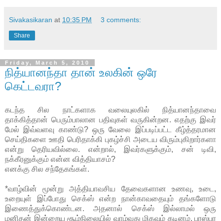
Sivakasikaran
at
10:35 PM
3 comments:
Share
Friday, March 5, 2010
நித்யானந்தா தான் உலகின் ஒரே
கெட்டவரா?
கடந்த சில நாட்களாக வலையுலகில் நித்யானந்தாவை
தாக்கித்தான் பெரும்பாலான பதிவுகள் வருகின்றன. எதற்கு இவர்
மேல் இவ்வளவு காண்டு? ஒரு வேலை இப்படிப்பட்ட கீழ்த்தரமான
செய்திகளை ஊதி பெரிதாக்கி புகழ்ச்சி அடைய விரும்புகிறார்களா
என்று தெரியவில்லை. என்றால், இவர்களுக்கும், சன் டிவி,
நக்கீரனுக்கும் என்ன வித்தியாசம்?
எனக்கு சில சந்தேகங்கள்.
*வாழ்வின் மூன்று அத்தியாவசிய தேவைகளான உணவு, உடை,
உறையுள் இப்போது செக்ஸ் என்ற நான்காவதையும் தங்களோடு
இணைத்துக்கொண்டன. அதனால் செக்ஸ் இல்லாமல் ஒரு
மனிதன் இன்றைய சூழ்நிலையில் வாழ்வது மிகவும் கடினம். பரஸ்பர