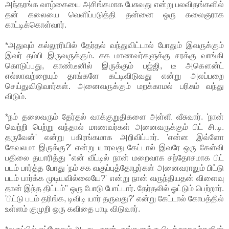
அந்தரங்க வாழ்கையை அசிங்கமாக பேசுவது என்று பலவிதங்களில்
தன் கலையை வெளிப்படுத்தி தன்னை ஒரு கலைஞராக
காட்டிக்கொள்வார்.
*அதுவும் கல்லூரியில் தேர்தல் வந்துவிட்டால் போதும் இவருக்கும்
இவர் தம்பி இருவருக்கும். சக மாணவர்களுக்கு சரக்கு வாங்கி
கொடுப்பது, காண்டீனில் இருக்கும் பஜ்ஜி, டீ அகௌன்ட்
எல்லாவற்றையும் தாங்களே கட்டிவிடுவது என்று அலப்பறை
செய்துவிடுவார்கள். அனைவருக்கும் மறக்காமல் பரிசும் வந்து
விடும்.
*நம் தலைவரும் தேர்தல் வாக்குறுதிகளை அள்ளி வீசுவார். 'நான்
வெற்றி பெற்று வந்தால் மாணவர்கள் அனைவருக்கும் பிட் சி.டி.
தருவேன்' என்று பகிரங்கமாக அறிவிப்பார். 'என்ன இவ்ளோ
கேவலமா இருக்கு?' என்று யாரவது கேட்டால் இவரே ஒரு கேள்வி
பதிலை தயாரித்து "என் வீட்டில் நான் மறைவாக சந்தோசமாக பிட்
படம் பார்த்த போது 'நம் சக வகுப்புத்தோழர்கள் அனைவராலும் பிட்டு
படம் பார்க்க முடியவில்லையே?' என்று நான் வருந்தியதன் விளைவு
தான் இந்த திட்டம்" ஒரு போடு போட்டார். தேர்தலில் ஓட்டும் பெற்றார்.
'பிட்டு படம் தரிங்க, டிவிடி யார் தருவது?' என்று கேட்டால் கோபத்தில்
உள்ளம் குமுறி ஒரு கவிதை பாடி விடுவார்.