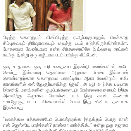
பிடித்த கௌதமும் மிகப்பிடித்த ஏ.ஆர்.ரகுமானும், பிடிக்காத
சிம்புவையும் திரிஷாவையும் வைத்து படம் எடுத்திருக்கிறார்களே,
போகலாமா வேண்டாமா என்ற சிந்தனையிலே இவ்வளவு நாட்கள்
கடந்து இன்று ஒரு வழியாக படம் பார்த்து விட்டேன்.
ஒரு சாதாரண ஒரு வரி கதையை இரண்டு மனங்களின் ஊடே
சென்று இவ்வளவு தெளிவாக அழகாக மிகை இல்லாமல்
சொன்னதற்காக கௌதமை பாராட்டியே ஆகா வேண்டும். சமீப
காலங்களில் எஸ்.ஜே.சூர்யாவிற்கு (குஷி, அ.ஆ) அடுத்த படியாக
இரண்டு மனங்களின் குழப்பங்களையும் பிரச்சனைகளையும் இந்த
அளவிற்கு ஆழமாக சொன்ன படம் இது தான். ஆனால்
எஸ்.ஜே.சூர்யா பட கிளைமாக்ஸ் போல் இது சினிமா தனமாக
இருக்காது.
"உலகத்துல எத்தனையோ பொண்ணுங்க இருக்கும் பொது நான்
ஏன் ஜெஸ்ஸிய பாத்தேன்? நான்னா கார்த்திக்.." என்று ஒரு சுஜாதா
கதையில் வருவது போல் பேசி சிம்பு கதையை ஆரம்பிக்கிறார்.