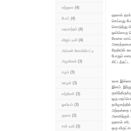
சுற்றுலா
(4)
ஹலால் தரச்
போப்
(4)
செய்வது போ
கொடுத்து 
மதமாற்றம்
(4)
ஒவ்வொரு பொ
வேலை வாய்ப
விஜய் டிவி
(4)
அசுரத்தனமா
தேதியில் உ
அம்மன் கோவில்பட்டி
போதும் எனத
அழகிகள்
(3)
கிட்டத்தட்
ஈழம்
(3)
உலக இஸ்லாம
ஊழல்
(3)
இனம். இந்த
குவிந்திரு
எந்திரன்
(3)
ஒரு மதப்பொ
தமிழகத்தில
ஓவியம்
(3)
அந்தஸ்தை உ
குகை
(3)
அளவிற்குக
ஹலால் சரி, 
சன் டிவி
(3)
ஒரு விருட்ச