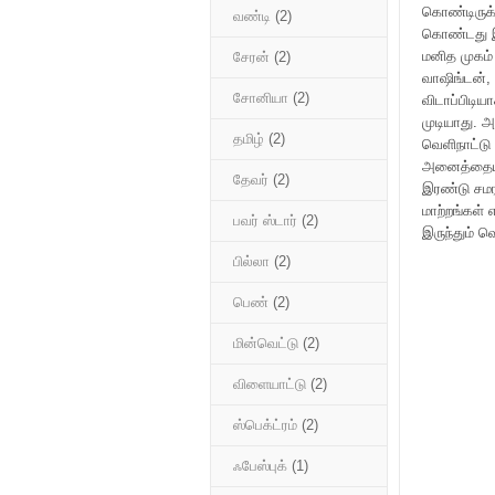
கொண்டிருக்
வண்டி
(2)
கொண்டது இ
மனித முகம் 
சேரன்
(2)
வாஷிங்டன்,
சோனியா
(2)
விடாப்பிடிய
முடியாது. 
தமிழ்
(2)
வெளிநாட்டு 
அனைத்தையும
தேவர்
(2)
இரண்டு சமர
மாற்றங்கள்
பவர் ஸ்டார்
(2)
இருந்தும் வ
பில்லா
(2)
பெண்
(2)
மின்வெட்டு
(2)
விளையாட்டு
(2)
ஸ்பெக்ட்ரம்
(2)
ஃபேஸ்புக்
(1)