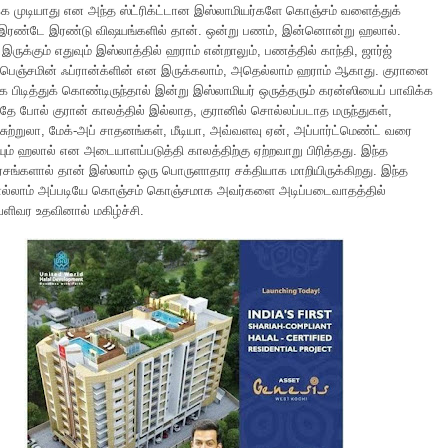
க முடியாது என அந்த ஸ்ட்ரிக்ட்டான இஸ்லாமியர்களே கொஞ்சம் வளைத்துக்
ரண்டே இரண்டு விஷயங்களில் தான். ஒன்று பணம், இன்னொன்று ஹலால்.
இருக்கும் எதுவும் இஸ்லாத்தில் ஹராம் என்றாலும், பணத்தில் காந்தி, ஜார்ஜ்
 பெஞ்சமின் ஃப்ரான்க்ளின் என இருக்கலாம், அதெல்லாம் ஹராம் ஆகாது. குரானை
ாக பிடித்துக் கொண்டிருந்தால் இன்று இஸ்லாமியர் ஒருத்தரும் கரன்ஸியைப் பாவிக்க
அதே போல் குரான் காலத்தில் இல்லாத, குரானில் சொல்லப்படாத மருந்துகள்,
சுற்றுலா, மேக்-அப் சாதனங்கள், மீடியா, அவ்வளவு ஏன், அப்பார்ட்மெண்ட் வரை
் ஹலால் என அடையாளப்படுத்தி காலத்திற்கு ஏற்றவாறு பிரித்தது. இந்த
சங்களால் தான் இஸ்லாம் ஒரு பொருளாதார சக்தியாக மாறியிருக்கிறது. இந்த
 எல்லாம் அப்படியே கொஞ்சம் கொஞ்சமாக அவர்களை அடிப்படைவாதத்தில்
ெளிவர உதவினால் மகிழ்ச்சி.