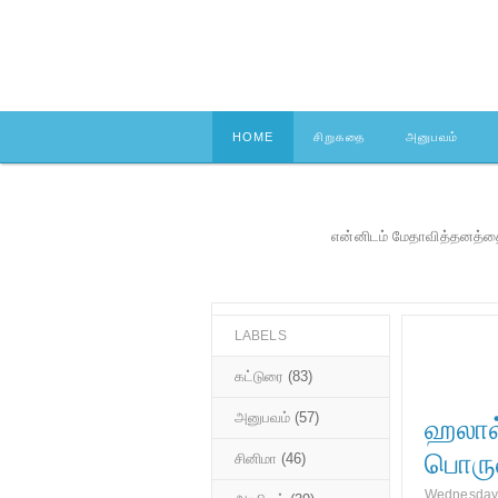
HOME
சிறுகதை
அனுபவம்
என்னிடம் மேதாவித்தனத்தை
LABELS
கட்டுரை
(83)
அனுபவம்
(57)
ஹலால்
பொருள
சினிமா
(46)
Wednesday,