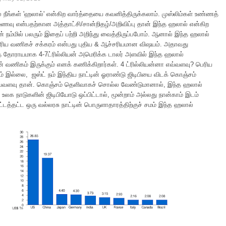
் நீங்கள் 'ஹலால்' என்கிற வார்த்தையை கவனித்திருக்கலாம். முஸ்லிம்கள் உண்ணத்
ணவு என்பதற்கான அத்தாட்சி/சான்றிதழ்/அறிவிப்பு தான் இந்த ஹலால் என்கிற
் நம்மில் பலரும் இதைப் பற்றி அறிந்து வைத்திருப்பபோம். ஆனால் இந்த ஹலால்
ெரிய வணிகச் சக்கரம் என்பது புதிய & ஆச்சரியமான விஷயம். அதாவது
் தோராயமாக 4-7ட்ரில்லியன் அமெரிக்க டாலர் அளவில் இந்த ஹலால்
் வணிகம் இருக்கும் எனக் கணிக்கிறார்கள். 4 ட்ரில்லியன்னா எவ்வளவு? பெரிய
 இல்லை, ஜஸ்ட் நம் இந்திய நாட்டின் ஓராண்டு ஜிடிபியை விடக் கொஞ்சம்
வ்வளவு தான். கொஞ்சம் தெளிவாகச் சொல்ல வேண்டுமானால், இந்த ஹலால்
லக நாடுகளின் ஜிடிபியோடு ஒப்பிட்டால், மூன்றாம் அல்லது நான்காம் இடம்
 கிட்டத்தட்ட ஒரு வல்லரசு நாட்டின் பொருளாதாரத்திற்குச் சமம் இந்த ஹலால்