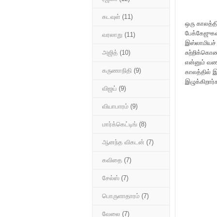
கடவுள்
(11)
ஒரு காலத்த
பேக்கேஜுகள்
வரலாறு
(11)
இஸ்லாமியச்
சுற்றிக்கொண
அஜித்
(10)
என்னும் வண
கருணாநிதி
(9)
காலத்தில் இ
இழுக்கிறார
விஜய்
(9)
வியாபாரம்
(9)
மார்க்கெட்டிங்
(8)
ஆனந்த விகடன்
(7)
கவிதை
(7)
சேல்ஸ்
(7)
பொருளாதாரம்
(7)
வேலை
(7)