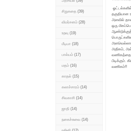
அரசியல்
(39)
ஓட்டல்களில
சிறுகதை
(39)
தகுதியான உ
அளவில் தான
விமர்சனம்
(28)
ஒரு மிகப்ப
ஆண்டுக்குத
உறவு
(19)
பொருட்களின
அளவெல்லாம்
மீடியா
(18)
அதிகம், அ
பால்யம்
(17)
வணிகத்தை உ
பிடிக்கும்.
மதம்
(16)
வணிகம்!!
காதல்
(15)
கலாச்சாரம்
(14)
சிவகாசி
(14)
ஜாதி
(14)
நகைச்சுவை
(14)
ரஜினி
(12)