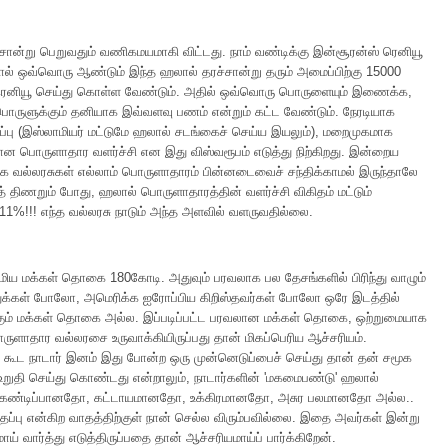
சான்று பெறுவதும் வணிகமயமாகி விட்டது. நாம் வண்டிக்கு இன்சூரன்ஸ் ரெனியூ
ல் ஒவ்வொரு ஆண்டும் இந்த ஹலால் தரச்சான்று தரும் அமைப்பிற்கு 15000
ரெனியூ செய்து கொள்ள வேண்டும். அதில் ஒவ்வொரு பொருளையும் இணைக்க,
ருளுக்கும் தனியாக இவ்வளவு பணம் என்றும் கட்ட வேண்டும். நேரடியாக
்பு (இஸ்லாமியர் மட்டுமே ஹலால் சடங்கைச் செய்ய இயலும்), மறைமுகமாக
ன பொருளாதார வளர்ச்சி என இது விஸ்வரூபம் எடுத்து நிற்கிறது. இன்றைய
லக வல்லரசுகள் எல்லாம் பொருளாதாரம் பின்னடைவைச் சந்திக்காமல் இருந்தாலே
் திணறும் போது, ஹலால் பொருளாதாரத்தின் வளர்ச்சி விகிதம் மட்டும்
ட 11%!!! எந்த வல்லரசு நாடும் அந்த அளவில் வளருவதில்லை.
ிய மக்கள் தொகை 180கோடி. அதுவும் பரவலாக பல தேசங்களில் பிரிந்து வாழும்
ுக்கள் போலோ, அமெரிக்க ஐரோப்பிய கிறிஸ்தவர்கள் போலோ ஒரே இடத்தில்
க்கும் மக்கள் தொகை அல்ல. இப்படிப்பட்ட பரவலான மக்கள் தொகை, ஒற்றுமையாக
ருளாதார வல்லரசை உருவாக்கியிருப்பது தான் மிகப்பெரிய ஆச்சரியம்.
் கூட நாடார் இனம் இது போன்ற ஒரு முன்னெடுப்பைச் செய்து தான் தன் சமூக
றுதி செய்து கொண்டது என்றாலும், நாடார்களின் 'மகமைபண்டு' ஹலால்
் கண்டிப்பானதோ, கட்டாயமானதோ, உக்கிரமானதோ, அசுர பலமானதோ அல்ல..
தப்பு என்கிற வாதத்திற்குள் நான் செல்ல விரும்பவில்லை. இதை அவர்கள் இன்று
மாய் வார்த்து எடுத்திருப்பதை தான் ஆச்சரியமாய்ப் பார்க்கிறேன்.