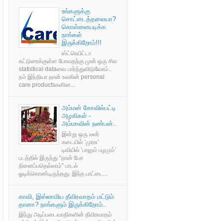
உங்களுக்கு
சொட்டைத்தலையா?
கொள்ளையடிக்க
நாங்கள்
இருக்கிறோம்!!!
ஸ்ட்ரெயிட்டா
கட்டுரைக்குள்ள போவதற்கு முன் ஒரு சில
statistical dataவை பார்த்துவிடுவோம்..
நம் இந்தியா தான் உலகின் personal
care productsகளின...
அம்மன் கோவில்பட்டி
அழகிகள் -
அம்மாவின் நண்பன்..
இன்று ஒரு டீலர்
கடையில் ‘முரசு’
டிவியில் ’பாலும் பழமும்’
படத்தில் இருந்து “நான் பேச
நினைப்பதெல்லாம்” பாடல்
ஓடிக்கொண்டிருந்தது. இந்த பாட்டை...
காவி, இஸ்லாமிய தீவிரவாதம் மட்டும்
தானா? நாங்களும் இருக்கிறோம்..
இந்து அடிப்படைவாதிகளின் தீவிரவாதம்