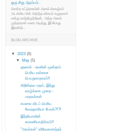
ஒரு சிறு ஆரம்பம்..
சென்ற கட்டுரையின் அனல் கொஞ்சம்
அடங்கிய பின் அடுத்த விசயம் எழுதலாம்
என்று காத்திருந்தேன்.. அந்த அனல்
முந்தாநாள் வரை அடித்து, இப்போது
இரண்டு...
BLOG ARCHIVE
▼
2023
(8)
▼
May
(5)
ஹலால் - உலகின் மூன்றாம்
பெரிய வல்லரசு
பொருளாதாரம்!!
கிறிஸ்தவ மதம், இந்து
வாழ்க்கை முறை -
பரதவர்கள்
கமலை விடப் பெரிய
வேஷதாரியா போஸ்?!?!
இந்தியாவின்
காலனியாதிக்கம்!!
"அவர்கள்" விவேகானந்தர்