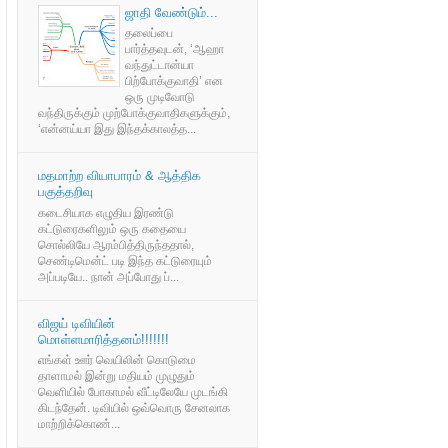
ஜாதி வேண்டும்...
தலைப்பை
பார்த்தவுடன், ‘ஆஹா
வந்துட்டான்யா
பிற்போக்குவாதி’ என
ஒரு முடிவோடு
வந்திருக்கும் முற்போக்குவாதிகளுக்கும்,
‘என்னய்யா இது இந்தக்காலத்த...
மதமாற்ற வியாபாரம் & ஆத்திக
பகுத்தறிவு
கடைசியாக எழுதிய இரண்டு
கட்டுரைகளிலும் ஒரு கதையை
சொல்லியே ஆரம்பித்திருந்ததால்,
செண்டிமென்ட் படி இந்த கட்டுரையும்
அப்படியே.. நான் அப்போது ப்...
விஜய் டிவியின்
மொள்ளமாரித்தனம்!!!!!!!
எங்கள் ஊர் வெயிலின் கொடுமை
தாளாமல் இன்று மதியம் முழுதும்
வெளியில் போகாமல் வீட்டிலேயே முடங்கி
கிடந்தேன். டிவியில் ஒவ்வொரு சேனலாக
மாற்றிக்கொண்...