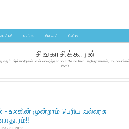
அரசியல்
கட்டுரை
சிவகாசி
சினிமா
சிவகாசிக்காரன்
 எதிர்பார்க்காதீர்கள். என் பாமரத்தனமான கேள்விகள், சந்தோசங்கள், எண்ணங்க
பக்கம்..
 - உலகின் மூன்றாம் பெரிய வல்லரசு
ாதாரம்!!
 May 31, 2023