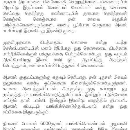
மஞ்சள் நிற எமனை பின்னோக்கி செலுத்தினான். கண்ணாடியில்
அடிபட்டு இருப்பவன் 'வேண்டாம் வேண்டாம்' என்று செய்கை
செய்வது தெரிந்தது. கண்ணாடியில் தூரமாக தெரிந்தவன்
கொஞ்சம் கொஞ்சமாக தன் சாவை அருகில்
பார்த்துக்கொண்டிருந்தான். வண்டி பூப்போல மெதுவாக அவன்
உடலில் ஏறி இறங்கியது இரண்டு முறை.
முதன்முதலாக விபத்தையே கொலை என்று பயந்த
செல்லப்பாண்டியின் மனம் இப்போது ஒரு கொலையை விபத்தாக
மாற்றிக்கொள்ளும் பக்குவத்தை பெற்றுக்கொண்டது. ஒரு வருடம்
ஆகப்போகிறது இவன் லாரி ஓட்ட ஆரம்பித்து. அதற்குள்
6விபத்துகள், உண்மையில் 2விபத்துகள் 4 கொலைகள்.
ஆனால் குருவம்மாளுக்கு எதுவும் தெரியாது. தன் புருசன் மிகவும்
ஒழுங்காக வண்டி ஓட்டுவதாக நினைத்துக்கொண்டிருந்தாள்.
கடனை அடைத்துவிட்டான். அவளுக்கு ஒரு கம்மலும் புது
மூக்குத்தியும் வாங்கிக்கொடுத்துவிட்டான். இன்னும் பட்டுச்சேலை
மாட்டும் தான் பாக்கி. இன்னும் இரண்டு மாதத்தில் தீபாவளி.
ஆனால் எப்படியும் வாங்கிக்கொடுத்துவிடலாம் என்று ஒரு
நம்பிக்கை இருவருக்கும்.
தீபாவளி போனஸ் 6000ரூபாய் வாங்கிக்கொண்டான். முதலாளி
இரவில் மதுரைக்கு வரச்சொல்லி கொடுத்தார். இந்த இரண்டு