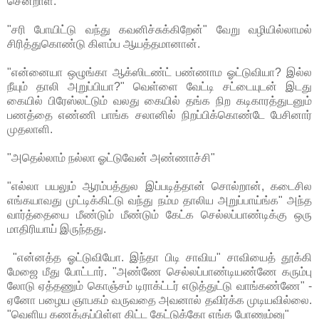
சென்றாள்.
"சரி போயிட்டு வந்து கவனிச்சுக்கிறேன்" வேறு வழியில்லாமல்
சிரித்துகொண்டு கிளம்ப ஆயத்தமானான்.
"என்னையா ஒழுங்கா ஆக்ஸிடண்ட் பண்ணாம ஓட்டுவியா? இல்ல
நீயும் தாலி அறுப்பியா?" வெள்ளை வேட்டி சட்டையுடன் இடது
கையில் பிரேஸ்லட்டும் வலது கையில் தங்க நிற கடிகாரத்துடனும்
பணத்தை எண்ணி பாங்க சலானில் நிறப்பிக்கொண்டே பேசினார்
முதலாளி.
"அதெல்லாம் நல்லா ஓட்டுவேன் அண்ணாச்சி"
"எல்லா பயலும் ஆரம்பத்துல இப்படித்தான் சொல்றான், கடைசில
எங்கயாவது முட்டிக்கிட்டு வந்து நம்ம தாலிய அறுப்பாய்ங்க" அந்த
வார்த்தையை மீண்டும் மீண்டும் கேட்க செல்லப்பாண்டிக்கு ஒரு
மாதிரியாய் இருந்தது.
"என்னத்த ஓட்டுவியோ. இந்தா பிடி சாவிய" சாவியைத் தூக்கி
மேஜை மீது போட்டார். "அண்ணே செல்லப்பாண்டியண்ணே கரும்பு
லோடு ஏத்தணும் கொஞ்சம் டிராக்ட்டர் எடுத்துட்டு வாங்கண்ணே" -
ஏனோ பழைய ஞாபகம் வருவதை அவனால் தவிர்க்க முடியவில்லை.
"வெளிய கணக்குப்பிள்ள கிட்ட கேட்டுக்கோ எங்க போணும்னு"