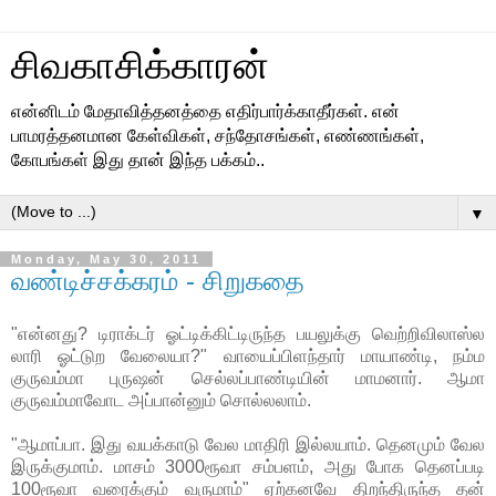
சிவகாசிக்காரன்
என்னிடம் மேதாவித்தனத்தை எதிர்பார்க்காதீர்கள். என்
பாமரத்தனமான கேள்விகள், சந்தோசங்கள், எண்ணங்கள்,
கோபங்கள் இது தான் இந்த பக்கம்..
▼
Monday, May 30, 2011
வண்டிச்சக்கரம் - சிறுகதை
"என்னது? டிராக்டர் ஓட்டிக்கிட்டிருந்த பயலுக்கு வெற்றிவிலாஸ்ல
லாரி ஓட்டுற வேலையா?" வாயைப்பிளந்தார் மாயாண்டி, நம்ம
குருவம்மா புருஷன் செல்லப்பாண்டியின் மாமனார். ஆமா
குருவம்மாவோட அப்பான்னும் சொல்லலாம்.
"ஆமாப்பா. இது வயக்காடு வேல மாதிரி இல்லயாம். தெனமும் வேல
இருக்குமாம். மாசம் 3000ரூவா சம்பளம், அது போக தெனப்படி
100ரூவா வரைக்கும் வருமாம்" ஏற்கனவே திறந்திருந்த தன்