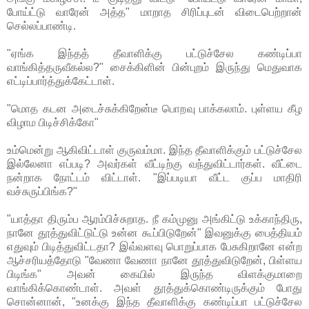
போய்ட்டு வாரேன் அத்த" மாறாத சிரிப்புடன் விடைபெற்றான்
செல்லப்பாண்டி.
"ஏங்க இந்தத் தீவாளிக்கு பட்டுச்சேல கண்டிப்பா
வாங்கித்தருவீகல்ல?" சைக்கிளின் பின்புறம் இருந்து மெதுவாக
எட்டிப்பார்த்துக்கேட்டாள்.
"மொத கடன அடைச்சுக்கிறேன்டீ பொறவு பாக்கலாம். புள்ளய கீழ
விழாம பிடிச்சிக்கோ"
உம்மென்று ஆகிவிட்டாள் குருவம்மா. இந்த தீவாளிக்கும் பட்டுச்சேல
இல்லேனா எப்படி? அவர்கள் வீட்டிற்கு வந்துவிட்டார்கள். வீட்டை
நன்றாக நோட்டம் விட்டாள். "இப்படியா வீட்ட குப்ப மாதிரி
வச்சுருப்பிங்க?"
"யாத்தா திரும்ப ஆரம்பிச்சுறாத. நீ கம்முனு அங்கிட்டு உக்காந்திரு,
நானே தூத்துவிட்டுட்டு உன்ன கூப்பிடுறேன்" இவனுக்கு பைத்தியம்
எதுவும் பிடித்துவிட்டதா? இவ்வளவு பொறுப்பாக பேசுகிறானே என்ற
ஆச்சரியத்தோடு "வேணா வேணா நானே தூத்துவிடுறேன், பிள்ளய
பிடிங்க" அவன் கையில் இருந்த விளக்குமாறை
வாங்கிக்கொண்டாள். அவள் தூத்துக்கொண்டிருக்கும் போது
சொன்னான், "உனக்கு இந்த தீவாளிக்கு கண்டிப்பா பட்டுச்சேல