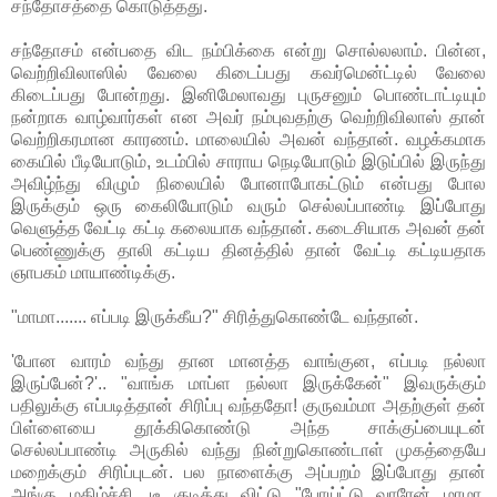
சந்தோசத்தை கொடுத்தது.
சந்தோசம் என்பதை விட நம்பிக்கை என்று சொல்லலாம். பின்ன,
வெற்றிவிலாஸில் வேலை கிடைப்பது கவர்மென்ட்டில் வேலை
கிடைப்பது போன்றது. இனிமேலாவது புருசனும் பொண்டாட்டியும்
நன்றாக வாழ்வார்கள் என அவர் நம்புவதற்கு வெற்றிவிலாஸ் தான்
வெற்றிகரமான காரணம். மாலையில் அவன் வந்தான். வழக்கமாக
கையில் பீடியோடும், உடம்பில் சாராய நெடியோடும் இடுப்பில் இருந்து
அவிழ்ந்து விழும் நிலையில் போனாபோகட்டும் என்பது போல
இருக்கும் ஒரு கைலியோடும் வரும் செல்லப்பாண்டி இப்போது
வெளுத்த வேட்டி கட்டி கலையாக வந்தான். கடைசியாக அவன் தன்
பெண்ணுக்கு தாலி கட்டிய தினத்தில் தான் வேட்டி கட்டியதாக
ஞாபகம் மாயாண்டிக்கு.
"மாமா....... எப்படி இருக்கீய?" சிரித்துகொண்டே வந்தான்.
'போன வாரம் வந்து தான மானத்த வாங்குன, எப்படி நல்லா
இருப்பேன்?'.. "வாங்க மாப்ள நல்லா இருக்கேன்" இவருக்கும்
பதிலுக்கு எப்படித்தான் சிரிப்பு வந்ததோ! குருவம்மா அதற்குள் தன்
பிள்ளையை தூக்கிகொண்டு அந்த சாக்குப்பையுடன்
செல்லப்பாண்டி அருகில் வந்து நின்றுகொண்டாள் முகத்தையே
மறைக்கும் சிரிப்புடன். பல நாளைக்கு அப்பறம் இப்போது தான்
அங்கு மகிழ்ச்சி. டீ குடித்து விட்டு "போய்ட்டு வாரேன் மாமா,