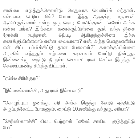
சாவியை எடுத்துக்கொண்டு மெதுவாக வெளியில் வந்தான்.
எவ்வளவு பெரிய மில்? பேசாம இந்த ஆளுக்கு மருமகன்
ஆகியிருக்கலாம் என்று ஒரு நொடி யோசித்தான். "எலேய் அங்க
என்ன பார்வ? இங்கவா" கணக்குப்பிள்ளை குரல் வந்த திசை
நோக்கி நடந்தான். "அப்படி ஆகிருந்துச்சினா இந்த
கணக்குப்பிள்ளலாம் என்ன வைவானா? ஏன், அந்த மொதலாளியே
என் கிட்ட பம்மிக்கிட்டு தான பேசுவான்?" கணக்குப்பிள்ளை
அருகில் வந்ததும் கற்பனை கடிவாளம் போட்டு நின்றது.
இன்னைக்கு நைட்டு நீ நம்ம செவாசி ராலி செட்ல இருந்து.."
செல்லப்பாண்டி சிரித்துவிட்டான்.
"ஏம்லே சிரிக்குற?"
"இல்லண்ணாச்சி, அது ராலி இல்ல லாரி"
"கொழுப்புடா ஒனக்கு. சரி அங்க இருந்து லோடு ஏத்திட்டு
அருப்புக்கோட்ட போகணும். நைட்டு 10மணிக்கு வந்துரு, சரியா?"
"சேரிண்ணாச்சி" விடை பெற்றான். "எலேய் சாவிய குடுத்துட்டு
போ"