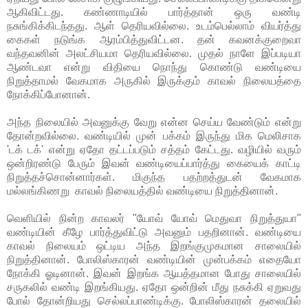
ஆகிவிட்டது. கண்ணாடியில் பார்த்தான் ஒரு வண்டி
நசுங்கிக்கிடந்தது. ஆள் தெரியவில்லை. உடம்பெல்லாம் வியர்த்து
கைகள் நடுங்க ஆரம்பித்துவிட்டன. தன் கவனக்குறைவா
வந்தவனின் அலட்சியமா தெரியவில்லை. முதல் நாளே இப்படியா
ஆண்டவா என்று விதியை நொந்து கொண்டு வண்டியை
நிறுத்தாமல் வேகமாக அருகில் இருக்கும் காவல் நிலையத்தை
நோக்கிப்போனான்.
அந்த நிலையில் அவனுக்கு வேறு என்ன செய்ய வேண்டும் என்று
தோன்றவில்லை. வண்டியில் முன் பக்கம் இருந்து மிக மெலிசாக
'டக் டக்' என்று ஏதோ தட்டப்படும் சத்தம் கேட்டது. வழியில் வரும்
ஒன்றிரண்டு பேரும் இவன் வண்டியைப்பார்த்து கையைக் காட்டி
நிறுத்தச்சொன்னார்கள். மிகுந்த பதற்றத்துடன் வேகமாக
மல்லங்கிணறு காவல் நிலையத்தில் வண்டியை நிறுத்தினான்.
வெளியில் நின்ற காவலர் "யோவ் யோவ் மெதுவா நிறுத்துயா"
வண்டியின் கீழே பார்த்துவிட்டு அவனும் பதறினான். வண்டியை
காவல் நிலையம் ஒட்டிய அந்த இறங்குமுகமான சாலையில்
நிறுத்தினான். போலிஸ்காரன் வண்டியின் முன்பக்கம் எதையோ
நோக்கி ஓடினான். இவன் இறங்க ஆயத்தமான போது சாலையில்
சருகலில் வண்டி இறங்கியது. ஏதோ ஒன்றின் மீது நசுக்கி ஏறுவது
போல் தோன்றியது செல்லப்பாண்டிக்கு. போலிஸ்காரன் தலையில்