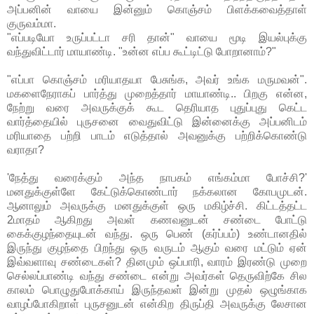
அப்பனின் வாயை இன்னும் கொஞ்சம் பிளக்கவைத்தாள்
குருவம்மா.
"எப்படியோ உருப்பட்டா சரி தான்" வாயை மூடி இயல்புக்கு
வந்துவிட்டார் மாயாண்டி. "உன்ன எப்ப கூட்டிட்டு போறானாம்?"
"எப்பா கொஞ்சம் மரியாதயா பேசுங்க, அவர் உங்க மருமவன்".
மகளைநேராகப் பார்த்து முறைத்தார் மாயாண்டி.. பிறகு என்ன,
நேற்று வரை அவருக்குக் கூட தெரியாத புதுப்புது கெட்ட
வார்த்தையில் புருசனை வைதுவிட்டு இன்னைக்கு அப்பனிடம்
மரியாதை பற்றி பாடம் எடுத்தால் அவனுக்கு பற்றிக்கொண்டு
வராதா?
'நேத்து வரைக்கும் அந்த நாபகம் எங்கம்மா போச்சி?'
மனதுக்குள்ளே கேட்டுக்கொண்டார் நக்கலான கோபமுடன்.
ஆனாலும் அவருக்கு மனதுக்குள் ஒரு மகிழ்ச்சி. கிட்டத்தட்ட
2மாதம் ஆகிறது அவள் கணவனுடன் சண்டை போட்டு
கைக்குழந்தையுடன் வந்து. ஒரு பெண் (கர்ப்பம்) உண்டானதில்
இருந்து குழந்தை பிறந்து ஒரு வருடம் ஆகும் வரை மட்டும் ஏன்
இவ்வளாவு சண்டைகள்? தினமும் ஒப்பாரி, வாரம் இரண்டு முறை
செல்லப்பாண்டி வந்து சண்டை என்று அவர்கள் தெருவிற்கே சில
காலம் பொழுதுபோக்காய் இருந்தவள் இன்று முதல் ஒழுங்காக
வாழப்போகிறாள் புருசனுடன் என்கிற திருப்தி அவருக்கு லேசான