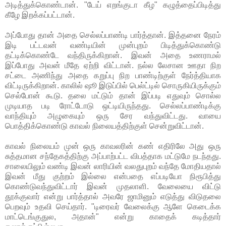
அடித்துக்கொண்டான். "டேய் எறங்குடா கீழ" கழுத்தைப்பிடித்து
கீழே இறக்கப்பட்டான்.
அப்போது தான் அதை செல்லப்பாண்டி பார்த்தான். இத்தனை நேரம்
இடி பட்டவன் வண்டியின் முன்புறம் பிடித்துக்கொண்டு
தட்டிக்கொண்டே வந்திருக்கிறான். இவன் அதை உணராமல்
இப்போது அவன் மீதே ஏற்றி விட்டான். நல்ல லேசான ஊதா நிற
சட்டை அணிந்து அதை கறுப்பு நிற பாண்டிற்குள் நேர்த்தியாக
விட்டிருக்கிறான். காலில் ஷூ இடுப்பில் பெல்ட்டில் சொருகியிருக்கும்
செல்போன் கூடு. தலை மட்டும் தான் இப்படி எதுவும் சொல்ல
முடியாத படி ரோட்டோடு ஒட்டியிருந்தது. செல்லப்பாண்டிக்கு
வாந்தியும் அழுகையும் ஒரு சேர வந்துவிட்டது. வாயை
பொத்திக்கொண்டு காவல் நிலையத்திற்குள் சென்றுவிட்டான்.
காவல் நிலையம் முன் ஒரு காவலரின் கண் எதிரிலே அது ஒரு
சுத்தமான சந்தேகத்திற்கு அப்பாற்பட்ட விபத்தாக மட்டுமே நடந்தது.
சாலையிலும் வண்டி இவன் லாரியின் வலதுபுறம் வந்தே மோதியதால்
இவன் மீது குற்றம் இல்லை என்பதை எப்படியோ நிரூபித்து
கொண்டுவந்துவிட்டார் இவன் முதலாளி. வேலையை விட்டு
தூக்குவார் என்று பார்த்தால் அவரே ஜாமினும் எடுத்து விடுதலை
பெறவும் உதவி செய்தார். "டிரைவர் வேலைக்கு ஆளே கெடைக்க
மாட்டெங்குதுல, அதான்" என்று காதைக் கடித்தார்