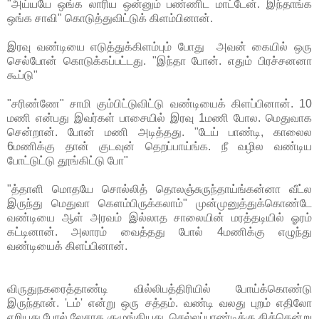
"அய்யயே ஒங்க லாரிய ஒன்னும் பண்ணிட மாட்டேன். இந்தாங்க
ஒங்க சாவி" கொடுத்துவிட்டுக் கிளம்பினான்.
இரவு வண்டியை எடுத்துக்கிளம்பும் போது அவன் கையில் ஒரு
செல்போன் கொடுக்கப்பட்டது. "இந்தா போன். எதும் பிரச்சனனா
கூப்டு"
"சரிண்ணே" சாமி கும்பிட்டுவிட்டு வண்டியைக் கிளப்பினான். 10
மணி என்பது இவர்கள் பாசையில் இரவு 1மணி போல. மெதுவாக
சென்றான். போன் மணி அடித்தது. "டேய் பாண்டி, காலைல
6மணிக்கு தான் குடவுன் தெறப்பாய்ங்க. நீ வழில வண்டிய
போட்டுட்டு தூங்கிட்டு போ"
"த்தாளி மொதயே சொல்லித் தொலஞ்சுருந்தாய்ங்கன்னா வீட்ல
இருந்து மெதுவா கெளம்பிருக்கலாம்" முன்முனுத்துக்கொண்டே
வண்டியை ஆள் அரவம் இல்லாத சாலையின் மரத்தடியில் ஓரம்
கட்டினான். அலாரம் வைத்தது போல் 4மணிக்கு எழுந்து
வண்டியைக் கிளப்பினான்.
விருதுநகரைத்தாண்டி வில்லிபத்திரியில் போய்க்கொண்டு
இருந்தான். 'டம்' என்று ஒரு சத்தம். வண்டி வலது புறம் எதிலோ
ஏறியது போல் லேசாக குழுங்கியது. செல்லப்பாண்டிக்கு திக்கென்று