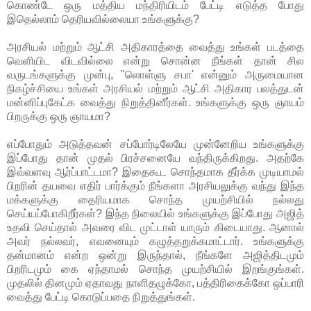
கொண்டே ஒரு மத்திய மந்திரியிடம் பேட்டி எடுத்த போது
இதெல்லாம் தெரியவில்லையா உங்களுக்கு?
அரசியல் மற்றும் ஆட்சி அதிகாரத்தை வைத்து உங்கள் படத்தை
வெளியிட விடவில்லை என்று சொன்ன நீங்கள் தான் சில
வருடங்களுக்கு முன்பு, "லொள்ளு சபா' என்னும் அருமையான
நிகழ்ச்சியை உங்கள் அரசியல் மற்றும் ஆட்சி அதிகார பலத்துடன்
மன்னிப்புகேட்க வைத்து நிறுத்தினீர்கள். உங்களுக்கு ஒரு ஞாயம்
பிறருக்கு ஒரு ஞாயமா?
எப்போதும் அடுத்தவன் சப்போர்டிலேயே முன்னேறிய உங்களுக்கு
இப்போது தான் முதல் பிரச்சனையே வந்திருக்கிறது. அதற்கே
இவ்வளவு ஆர்ப்பாட்டமா? இதைகூட சொந்தமாக தீர்க்க முடியாமல்
பிறரின் தயவை எதிர் பார்க்கும் நீங்களா அரசியலுக்கு வந்து இந்த
மக்களுக்கு தைரியமாக சொந்த முயற்சியில் நல்லது
செய்யப்போகிறீர்கள்? இந்த நிலையில் உங்களுக்கு இப்போது அஜித்
உதவி செய்தால் அவரை விட முட்டாள் யாரும் கிடையாது. ஆனால்
அவர் நல்லவர், எவனையும் கழுத்தறுக்கமாட்டார். உங்களுக்கு
தன்மானம் என்ற ஒன்று இருந்தால், நீங்களே அஜித்திடமும்
பிறரிடமும் கை ஏந்தாமல் சொந்த முயற்சியில் இறங்குங்கள்.
முதலில் தினமும் ஏதாவது நாளிதழுக்கோ, பத்திரிகைக்கோ ஒப்பாரி
வைத்து பேட்டி கொடுப்பதை நிறுத்துங்கள்.