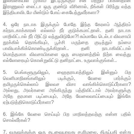
இலங்கையில் முகாம் இட்டிருக்கும் சீன மற்றும் பாகிஸ்தான்
இராணுவம் லைட்டா ஒரு குண்டு வீசினால், நீங்கள் பிரிந்து வந்த
இந்தியாவிடமே மீண்டும் போய் கையேந்துவீர்களா?
4. ஒரே நாடாக இருக்கும் போதே இந்த கேரளம் ஆந்திரம்
கர்நாடகாக்காரன் எல்லாம் நீர் குடுக்கமாட்றான். தனி நாடாக
மாறிவிட்டால் நீர் பீறிட்டு வந்துவிடுமோ?! சும்மாவே டெல்டா விவசாயி
தூக்கில் தொங்கியும், பூச்சி மருந்தை குடித்தும் நம்மை
பாவியாக்கிக்கொண்டிருக்கிறான்.. தனி நாடாகிவிட்டால்
மொத்தமாக விவசாயிகளை ஒரு மைதானத்தில் நிற்க வைத்து
எல்லோரையும் கொன்றுவிட்டு தனிநாட்டை உருவாக்குங்கள்..
5. பெங்களூருவிலும், ஹைதராபாத்திலும் இன்னும் பிற
வெளிமாநிலங்களிலும் படிக்கும், வேலை பார்க்கும்
தமிழருக்கெல்லாம் இலவச விசா வாங்கிக்கொடுப்பீர்களா?
அல்லது, அவர்களை அங்கிருந்து பத்திவிட்டால் அவர்களுக்கு
அதே தரமான படிப்பையும், அதே வேலைவாய்ப்பையும் இங்கே
ஏற்படுத்திகொடுப்பீர்களா?
6. இங்கே வேலை செய்யும் பிற மாநிலத்தவற்கு என்ன பதில்
சொல்வீர்கள்?
7. வருஷத்துக்கு ஒரு தடவையாவது சபரிமலை, திருப்பதி என்று