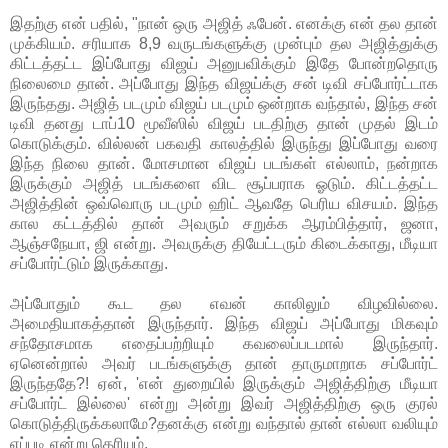
இதற்கு என் பதில், "நான் ஒரு அஜித் ஃபேன். எனக்கு என் தல தான்
முக்கியம். சரியாக 8,9 வருடங்களுக்கு முன்பும் தல அஜித்துக்கு
கிட்டத்தட்ட இப்போது விஜய் அனுபவிக்கும் இதே போன்றதொரு
நிலைமை தான். அப்போது இந்த விஜய்க்கு சன் டிவி சப்போர்ட்டாக
இருந்தது. அஜித் படமும் விஜய் படமும் ஒன்றாக வந்தால், இந்த சன்
டிவி தனது டாப்10 மூவீஸில் விஜய் படதிற்கு தான் முதல் இடம்
கொடுக்கும். வில்லன் பகவதி காலத்தில் இருந்து இப்போது வரை
இந்த நிலை தான். மோசமான விஜய் படங்கள் எல்லாம், நன்றாக
இருக்கும் அஜித் படங்களை விட சூப்பராக ஓடும். கிட்டத்தட்ட
அஜித்தின் ஒவ்வொரு படமும் ஹிட் ஆவதே பெரிய விசயம். இந்த
கால கட்டத்தில் தான் அவரும் சறுக்க ஆரம்பித்தார், ஜனா,
ஆஞ்சநேயா, ஜி என்று. அவருக்கு தியேட்டரும் கிடைக்காது, மீடியா
சப்போர்ட்டும் இருக்காது.
அப்போதும் கூட தல எவன் காலிலும் விழவில்லை.
அமைதியாகத்தான் இருந்தார். இந்த விஜய் அப்போது மிகவும்
சந்தோசமாக எதைப்பற்றியும் கவலைப்படமால் இருந்தார்.
ஏனென்றால் அவர் படங்களுக்கு தான் தாருமாறாக சப்போர்ட்
இருந்ததே?! ஏன், 'என் துறையில் இருக்கும் அஜித்திற்கு மீடியா
சப்போர்ட் இல்லை' என்று அன்று இவர் அஜித்திற்கு ஒரு குரல்
கொடுத்திருக்கலாமே?தனக்கு என்று வந்தால் தான் எல்லா வலியும்
எப்படி என்று தெரியும்.