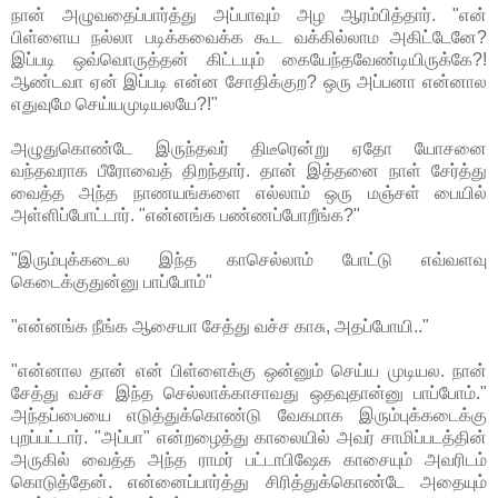
நான் அழுவதைப்பார்த்து அப்பாவும் அழ ஆரம்பித்தார். "என்
பிள்ளைய நல்லா படிக்கவைக்க கூட வக்கில்லாம அகிட்டேனே?
இப்படி ஒவ்வொருத்தன் கிட்டயும் கையேந்தவேண்டியிருக்கே?!
ஆண்டவா ஏன் இப்படி என்ன சோதிக்குற? ஒரு அப்பனா என்னால
எதுவுமே செய்யமுடியலயே?!"
அழுதுகொண்டே இருந்தவர் திடீரென்று ஏதோ யோசனை
வந்தவராக பீரோவைத் திறந்தார். தான் இத்தனை நாள் சேர்த்து
வைத்த அந்த நாணயங்களை எல்லாம் ஒரு மஞ்சள் பையில்
அள்ளிப்போட்டார். "என்னங்க பண்ணப்போறீங்க?"
"இரும்புக்கடைல இந்த காசெல்லாம் போட்டு எவ்வளவு
கெடைக்குதுன்னு பாப்போம்"
"என்னங்க நீங்க ஆசையா சேத்து வச்ச காசு, அதப்போயி.."
"என்னால தான் என் பிள்ளைக்கு ஒன்னும் செய்ய முடியல. நான்
சேத்து வச்ச இந்த செல்லாக்காசாவது ஒதவுதான்னு பாப்போம்."
அந்தப்பையை எடுத்துக்கொண்டு வேகமாக இரும்புக்கடைக்கு
புறப்பட்டார். "அப்பா" என்றழைத்து காலையில் அவர் சாமிப்படத்தின்
அருகில் வைத்த அந்த ராமர் பட்டாபிஷேக காசையும் அவரிடம்
கொடுத்தேன். என்னைப்பார்த்து சிரித்துக்கொண்டே அதையும்