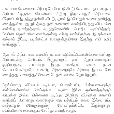
சமையல் வேலையை அப்படியே போட்டுவிட்டு வேகமாக ஓடி வந்தார்
அம்மா. "ஒருக்க சொன்னா அறிவு இருக்காது?" அப்பாவை
பீரோவிடம் இருந்து தள்ளி விட்டு, தான் இப்போதும் காசை ஒளித்து
வைத்துள்ள புது இடத்தை தன் கணவன் கண்டுபிடித்து விட்டானே
என்கிற ஏமாற்றத்தால் அழுதுகொண்டே பொறிய ஆரம்பித்தார்,
"என்ன ஜென்மமோ எனக்குன்னு வந்து வாச்சிருக்கு. இருக்குறத
எல்லாம் இப்படி புடிங்கிட்டு போறதுக்குன்னே இருந்து என் உயிர
வாங்குது".
ஆனால் அப்பா உண்மையில் காசை எடுக்கப்போகவில்லை என்பது
அம்மாவுக்கு தெரியும். இருந்தாலும் தன் ஆற்றாமையாலும்
குடும்பத்தை காப்பாற்ற இந்த மனிதன் என்ன தான்
செய்யப்போகிறாரோ என்கிற அக்கறையுமே அவரை இப்படி பேச
வைத்தது. சமைத்துக்கொண்டே தன் ஏச்சை தொடர்ந்தார்.
"ஒவ்வொரு வீட்லயும் ஆம்பள, பொண்டாட்டி பிள்ளைகளுக்கு
என்னென்னமோ செய்துங்க.. ஆனா இங்க ஒன்னத்துக்கும்
லாயக்கு இல்ல. பிள்ளைக படிப்புல இருந்து வீட்டுக்கு சாமான்
வாங்கிப் போடுறது வரைக்கும் எத பத்தியும் கவல இல்ல. எப்ப
பாத்தாலும் பீரோலுக்குள்ள நோண்டிக்கிட்டே இருக்குறது"
புலம்பலோடு சமையலும் சேர்ந்து கொதித்தது.