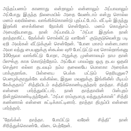
அந்தப்பணம் காணாது என்றாலும் என்னாலும் அப்பாவாலும்
அப்போது இருந்த நிலமையில் அதை வேண்டாம் என்று சொல்ல
மனம் வரவில்லை. வாங்கிக்கொண்டு புறப்பட்டோம். வீட்டில் இருந்து
இறங்கி சைக்கிளை நோக்கி சென்றோம். மனம் கொஞ்சம்
அமைதியானது. நான் அப்பாவிடம் "அப்பா இருங்க நான்
தாத்தாகிட்ட தேங்க்ஸ் சொல்லிட்டு வாரேன்" குடுகுடுவென்று படி
ஏறி அவர்கள் வீட்டுக்குள் சென்றேன். "போன மாசம் என்னடானா
அவா வந்து பையனுக்கு ஸ்கூல்ல ஷூ போட்டுட்டு வர சொல்றாங்கனு
100ரூவா வாங்கிட்டு போறா, அதுக்கு முன்னாலயும் நாம தான்
பீஸுக்கு காசு கொடுத்தோம். அய்யோ பாவம்னு ஒரு தடவ ஒதவி
செஞ்சா எல்லா தடவயும் நம்ம தலைலயே மொளகா அரைக்க
பாக்குறாங்க. பிள்ளைய பெக்க மட்டும் தெரியுதுல?
பெழைக்குரதுக்கே வக்கில்ல, இதுல மவனுக்கு இங்கிலீஸ் மீடியம்
கேக்குதாம்" சித்தியிடம் கத்திக்கொண்டிருந்தார் தாத்தா. சித்தி
என்னை பார்த்துவிட்டார். நான் தாத்தாவின் பின்புறம்
நின்றுகொண்டிருந்தேன். "அப்பா ராம்குமாரு வந்துருக்கான்" சித்தி
கண்ணால் என்னை சுட்டிக்காட்டினார். தாத்தா திரும்பி என்னை
பார்த்தார்.
"தேங்க்ஸ் தாத்தா. போயிட்டு வரேன் சித்தி" நான்
சிரித்துக்கொண்டே விடை பெற்றேன்.