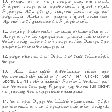
10. தினமும் 'சர், சர்' என்று செல்லும் பைக், கார் எல்லாமே
இறக்குமதி செய்து தான் விற்கவேண்டும். ஏற்றுமதி எதிலுமே
இருக்காது.. ஆஆ, ஒரே ஒரு பொருளை மட்டும் நம் புது தனி
தமிழ்நாட்டின் ஆட்சியாளர்கள் நன்றாக ஏற்றுமதி செய்வார்கள்..
அது தான் நம் ஆற்றுப்படுகைகளில் இருக்கும் மணல்..
11. தெலுங்கு சினிமாவையோ மலையாள சினிமாவையோ காப்பி
அடித்து காப்பிரைட்ஸ் வழக்குவந்தால், முந்தைய நாள் பணத்தை
செட்டில் செய்து படத்தை ரிலீஸ் செய்து தப்பிக்க இயலாது. அந்த
நாட்டில் கழி திண்ண வேண்டியது தான்.
12. தமிழக கிரிக்கெட் அணி இந்திய அணியோடு சேப்பாக்கத்தில்
மோதும்.
13. அப்படி விளையாடும் கிரிகெட்டையும் நீங்கள் எந்த
தொலைக்காட்சியில் பார்ப்பீர்கள்? Sony, Ten Cricket, Star
Sports, ESPN எதில் பார்ப்பீர்கள்? இதெல்லாம் தெரியுமா? தனி
காசு கொடுக்க வேண்டியது இருக்கும்.. ஒரு வேளை sun cricket
என்று எதாவது சேனல் வந்து நம்மை காப்பாற்றலாம்..
14. கேரளாத்தில் இருந்து கொட்டப்படும் கழிவுகளையும், ஆந்திர
நக்ஸல்களையும் கர்நாடக அத்துமீறல்களையும் என்ன செய்துவிட
முடியும்?