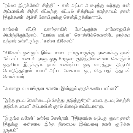
"நல்லா இருக்கேன் சித்தி" - என் அப்பா அழைத்து வந்தது என்
அம்மாவின் சித்தி வீட்டிற்கு. வீட்டில் சித்தியும் தாத்தாவும் தான்
இருந்தனர். ஆச்சி கோயிலுக்கு சென்றிருக்கிறாராம்.
நாங்கள் வீட்டு வராந்தாவில் போட்டிருந்த மரமேஜையில்
அமர்ந்திருந்தோம். "வாங்க மாப்ள" சொல்லிக்கொண்டே தாத்தா
வந்தார் உள்ளிருந்து, "என்ன விசேசம்"
"விசேசம் ஒன்னும் இல்ல மாமா. ராம்குமாருக்கு நாளைக்கு தான்
பீஸ் கட்ட கடைசி நாளு ஒரு 85ரூவா குடுத்தீங்கன்னா, கொஞ்சம்
ஒதவியா இருக்கும். நான் கண்டிப்பா ஒரு வாரத்துல திருப்பி
கொடுத்துறேன் மாமா" அப்பா வேகமாக ஒரு வித பதட்டத்துடன்
சொன்னார்.
"போனதடவ வாங்குன காசயே இன்னும் குடுக்கலயே மாப்ள?"
"இந்த தடவ ரெண்டையும் சேத்து குடுத்துறேன் மாமா. தயவு செஞ்சி
குடுங்க மாமா" அப்பாவின் குரல் மிகவும் கம்மியானது.
"இருங்க வரேன்" உள்ளே சென்றார். "இந்தாங்க அம்பது ரூவா தான்
இருக்கு. என்னால இந்த நிலமைல இவ்வளவு தான் குடுக்க
முடியும்"