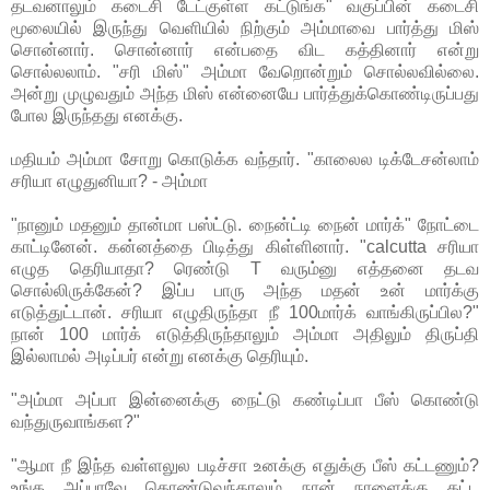
தடவனாலும் கடைசி டேட்குள்ள கட்டுங்க" வகுப்பின் கடைசி
மூலையில் இருந்து வெளியில் நிற்கும் அம்மாவை பார்த்து மிஸ்
சொன்னார். சொன்னார் என்பதை விட கத்தினார் என்று
சொல்லலாம். "சரி மிஸ்" அம்மா வேறொன்றும் சொல்லவில்லை.
அன்று முழுவதும் அந்த மிஸ் என்னையே பார்த்துக்கொண்டிருப்பது
போல இருந்தது எனக்கு.
மதியம் அம்மா சோறு கொடுக்க வந்தார். "காலைல டிக்டேசன்லாம்
சரியா எழுதுனியா? - அம்மா
"நானும் மதனும் தான்மா பஸ்ட்டு. நைன்ட்டி நைன் மார்க்" நோட்டை
காட்டினேன். கன்னத்தை பிடித்து கிள்ளினார். "calcutta சரியா
எழுத தெரியாதா? ரெண்டு T வரும்னு எத்தனை தடவ
சொல்லிருக்கேன்? இப்ப பாரு அந்த மதன் உன் மார்க்கு
எடுத்துட்டான். சரியா எழுதிருந்தா நீ 100மார்க் வாங்கிருப்பில?"
நான் 100 மார்க் எடுத்திருந்தாலும் அம்மா அதிலும் திருப்தி
இல்லாமல் அடிப்பர் என்று எனக்கு தெரியும்.
"அம்மா அப்பா இன்னைக்கு நைட்டு கண்டிப்பா பீஸ் கொண்டு
வந்துருவாங்கள?"
"ஆமா நீ இந்த வள்ளலுல படிச்சா உனக்கு எதுக்கு பீஸ் கட்டணும்?
உங்க அப்பாவே கொண்டுவந்தாலும் நான் நாளைக்கு கட்ட