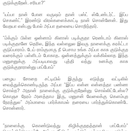
குடுக்குறேன். சரியா?"
"யப்பா நான் போன வருஷம் தான் பஸ்ட் ஸ்டேண்டர்ட். இப்ப
செகண்ட்" இரண்டு விரல்களைக்காட்டி நான் சொன்னேன். இது
வேறயா என்பது போல் அப்பா தலையை சொறிந்தார்.
"ம்க்கும் பிள்ள ஒன்னாம் கிளாஸ் படிக்குதா ரெண்டாம் கிளாஸ்
படிக்குதானே தெரில, இந்த வள்ளலுல இவரு நாளைக்கு கரக்ட்டா
குடுப்பாராம். டேய் ராம்குமாரு நீ பெசாம உங்க அப்பா காசு குடுக்குற
வரைக்கும் பள்ளிடம் போகாத. ஒன்னத்துக்கும் வக்கில்லாத இந்த
மனுசனுக்கு அப்படியாவது புத்தி வந்து உனக்கு காசு
குடுக்குறாரான்னு பாப்போம்"
பழைய சோறை சட்டியில் இருந்து எடுத்து வட்டிலில்
வைத்துக்கொண்டிருந்த அப்பா "இப்ப என்ன என்னத்தா பண்ண
சொல்ற? அதான் நாளைக்கு குடுக்குறேன்னு சொல்லிட்டேன்ல?
கொஞச நேரம் அனத்தாம இரு, மனுசன் வேலைக்கு கெளம்புற
நேரத்துல" அம்மாவை பார்க்காமல் தரையை பார்த்துக்கொண்டே
சொன்னார்.
"நாளைக்கு கொண்டுவந்து கிழிக்குறதத்தான் பாப்போம்"