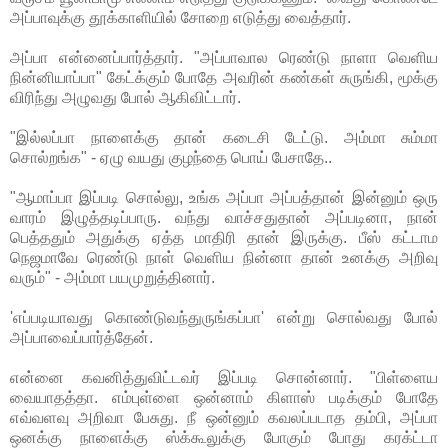
அப்பாவுக்கு தூக்காளியில் சோறை எடுத்து வைத்தார்.
அப்பா என்னைப்பார்த்தார். "அப்பாவால ரெண்டு நாளா வெளிய
நின்னியாப்பா" கேட்க்கும் போதே அவரின் கண்கள் சுருங்கி, மூக்கு
விரிந்து அழுவது போல் ஆகிவிட்டார்.
"இல்லப்பா நாளைக்கு தான் கடைசி டேட்டு. அம்மா சும்மா
சொல்றங்க" - ஏழு வயது குழந்தை பொய் பேசாதே..
"ஆமாப்பா இப்படி சொல்லு, உங்க அப்பா அப்பத்தான் இன்னும் ஒரு
வாரம் இழுத்தடிப்பாரு. வந்து வாச்சதுதான் அப்படினா, நான்
பெத்ததும் அதுக்கு ஏத்த மாதிரி தான் இருக்கு. பீஸ் கட்டாம
நெஜமாவே ரெண்டு நாள் வெளிய நின்னா தான் உனக்கு அறிவு
வரும்" - அம்மா பயமுறுத்தினார்.
'எப்படியாவது கொண்டுவந்துருங்கப்பா' என்று சொல்வது போல்
அப்பாவைப்பார்த்தேன்.
என்னை கவனித்துவிட்டவர் இப்படி சொன்னார். "பிள்ளைய
வையாதத்தா. எம்புள்ளை ஒன்னாம் கிளாஸ் படிக்கும் போதே
எவ்வளவு அறிவா பேசுது. நீ ஒன்னும் கவலப்படாத தம்பி, அப்பா
ஒனக்கு நாளைக்கு ஸ்க்கூலுக்கு போகும் போது கரக்ட்டா