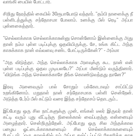
வாங்கி பையில் போட்டார்.
சிறிது நேரத்தில் கையில் 30ரூபாயோடு வந்தார். "தம்பி நாளைக்கு நீ
பள்ளிடத்துக்கு சந்தோசமா போலாம். உனக்கு பீஸ் ரெடி" அப்பா
புன்னகைத்தார்.
"செல்லாக்காசு செல்லாக்காசுன்னு சொன்னோம் இன்னைக்கு அது
தான் நம்ம புள்ள படிப்புக்கு ஒதவியிருக்கு. சே, உங்க கிட்ட அந்த
காசுக்காக நான் எவ்வளவு சண்ட போட்டிருக்கேன்?" - அம்மா
"அத விடுத்தா. அந்த செல்லாக்காசு அளவுக்கு கூட நான் என்
புள்ள படிப்புக்கு ஒதவ முடியலயே?" அப்பா மீண்டும் வருந்தினார்.
"விடுங்க அந்த செல்லாக்காசே நீங்க கொண்டுவந்தது தானே?"
இரவு அனைவரும் பால் சோறும் பக்கோடாவும் சாப்பிட்டு
உறங்கினோம். மறுநாள் நான் சந்தோசமாக பள்ளி சென்றேன்.
அடுத்த டேர்ம் பீஸ் கட்டும் வரை இந்த சந்தோசம் தொடரும்..
இப்போது ஒரு சில நாட்களுக்கு முன், எங்கள் டீலர் இருவர் தான்
கட்டி வரும் புது வீட்டிற்கு நிலைக்கால் வைப்பதற்கு என்னையும்
அழைத்தார். சென்றிருந்தேன். அப்போது ஒரு சில அந்தக்கால
பழைய ஓட்டைக்காசுகளையும் சில செல்லாக்காசுகளையும்
போட்டார். 'ஒரு காலத்தில் நம் அப்பா கஷ்ட்டப்பட்டு சேகரித்த காசு