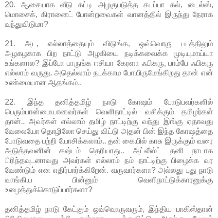
20. ஆசையாக வீடு கட்டி அழகுபடுத்த கடப்பா கல், டைல்ஸ்,
மொசைக், கிரானைட் போன்றவைகள் வானத்தில் இருந்து நேராக
வந்துவிடுமா?
21. அட, எல்லாத்தையும் விடுங்க, ஒவ்வொரு படத்திலும்
அழகழகாக பிற நாட்டு அழகியை நடிக்கவைக்க முடியுமாய்யா
உங்களால? இப்போ பாருங்க ஈசியா கேரளா ஃபிகரு, பாம்பே ஃபிகரு
எல்லாம் வருது. அதெல்லாம் நடக்காம போயிருமேங்கிறது தான் என்
உண்மையான ஆதங்கம்..
22. இந்த தனித்தமிழ் நாடு கோஷம் போடுபவர்களில்
பெரும்பான்மையானவர்கள் வெளிநாட்டில் வசிக்கும் தமிழர்கள்
தான்.. அவர்கள் எல்லாம் தமிழ் நாட்டிற்கு வந்து இங்கு ஏதாவது
வேலையோ தொழிலோ செய்து விட்டு அதன் பின் இந்த கோஷத்தை
போடுவதை பற்றி யோசிக்கலாம்.. தன் கையில் காசு இருக்கும் வரை
அடுத்தவனின் கஷ்டம் தெரியாது.. அட்லீஸ்ட் தனி நாடாக
பிரிந்தவுடனாவது அவர்கள் எல்லாம் நம் நாட்டிற்கு பிழைக்க வர
வேண்டும் என எதிர்பார்க்கிறேன். வருவார்களா? அல்லது புது நாடு
வாங்கிய பின்னும் வெளிநாட்டுக்காரனுக்கு
உழைத்துக்கொடுப்பார்களா?
தனித்தமிழ் நாடு கேட்கும் ஒவ்வொருவரும், இந்திய பாகிஸ்தான்