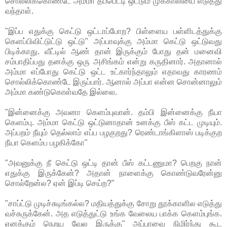
சொல்லிக்கொண்டே அம்மா தீப்பெட்டி ஒட்டும் முக்காலியை எடுத்து
வந்தாள்.
"இப்ப எதுக்கு கெட்டு ஒட்டாப்போற? பிள்ளைய பள்ளிடத்துக்கு
கெளப்பிவிட்டுட்டு ஒட்டு" அப்பாவுக்கு அம்மா கெட்டு ஒட்டுவது
பிடிக்காது. வீட்டில் ஆண் தான் இருக்கும் போது தன் மனைவி
சம்பாதிப்பது தனக்கு ஒரு அசிங்கம் என்று கருதினார். அதானால்
அம்மா எப்போது கெட்டு ஒட்ட உட்கார்ந்தாலும் எதாவது காரணம்
சொல்லிக்கொண்டே இருப்பார். ஆனால் அப்பா என்ன சொன்னாலும்
அம்மா கண்டுகொள்வதே இல்லை.
"இன்னைக்கு அவனா கெளம்புவான். தம்பி இன்னைக்கு நீயா
கெளம்பு. அம்மா கெட்டு ஒட்டுனாதான் உனக்கு பீஸ் கட்ட முடியும்.
அப்பறம் நீயும் தெல்லாம் எப்ப பழகுறது? ரெண்டாங்கிளாஸ் படிக்குற
நீயா கெளம்ப பழகிக்கோ"
"அவனுக்கு நீ கெட்டு ஒட்டி தான் பீஸ் கட்டணுமா? பெறகு நான்
எதுக்கு இருக்கேன்? அதான் நாளைக்கு கொண்டுவரேன்னு
சொல்றேன்ல? ஏன் இப்டி செய்ற?"
"சாப்ட்டு முடிச்சுடிங்கல்ல? மதியத்துக்கு சோறு தூக்காளில எடுத்து
வச்சுருக்கேன். அத எடுத்துட்டு உங்க வேலைய பாக்க கெளம்புங்க.
எனக்கும் நெறய வேல இருக்கு" அப்பாவை நிமிர்ந்து கூட