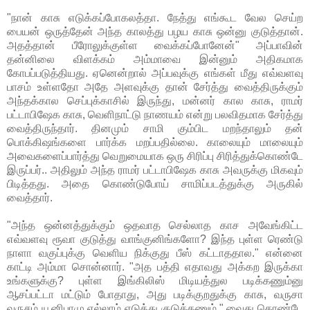
"நான் காசு எடுக்கப்போகலத்தா. நேத்து எங்கூட வேல செய்ற
பையன் ஒருத்தேன் அந்த காலத்து பழய காசு ஒன்னு குடுத்தான்.
அதத்தான் பீரோலுக்குள்ள வைக்கப்போனேன்" அப்பாவின்
தன்னிலை விளக்கம் அம்மாவை இன்னும் அதிகமாக
கோபப்படுத்தியது. ஏனென்றால் அப்பவுக்கு எங்கள் மீது எவ்வளவு
பாசம் உள்ளதோ அதே அளவுக்கு தான் சேர்த்து வைத்திருக்கும்
அந்தக்கால செப்புக்காசில் இருந்து, மன்னர் கால காசு, ராமர்
பட்டாபிஷேக காசு, வெளிநாட்டு நாணயம் என்று பலவிதமாக சேர்த்து
வைத்திருந்தார். தினமும் சாமி கும்பிட மறந்தாலும் தன்
பொக்கிஷங்களை பார்க்க மறப்பதில்லை. காலையும் மாலையும்
அவைகளைப்பார்த்து வெறுமையாக ஒரு சிரிப்பு சிரித்துக்கொண்டே
இருப்பர்.. அதிலும் அந்த ராமர் பட்டாபிஷேக காசு அவருக்கு மிகவும்
பிடித்தது. அதை கொண்டுபோய் சாமிப்படத்துக்கு அருகில்
வைத்தார்.
"அந்த ஒன்னத்துக்கும் ஒதவாத செல்லாத காச அவேங்கிட்ட
எவ்வளவு ரூவா குடுத்து வாங்குனிங்களோ? இந்த புள்ள ரெண்டு
நாளா வகுப்புக்கு வெளிய நிக்குது பீஸ் கட்டாததால." என்னை
காட்டி அம்மா சொன்னார். "அத பத்தி எதாவது அக்கற இருக்கா
உங்களுக்கு? புள்ள இங்கிலிஸ் மிடியத்துல படிக்கணும்னு
ஆசப்பட்டா மட்டும் போதாது, அது படிக்குறதுக்கு காசு, வருசா
வருசம் யூனிபாமு எல்லாம் எடுத்து குடுக்கணும்." வைது கொண்டே