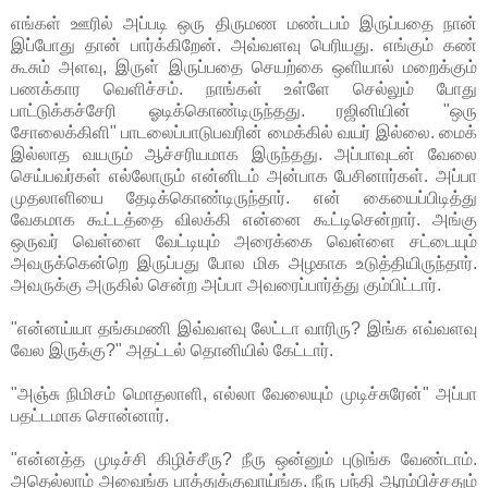
எங்கள் ஊரில் அப்படி ஒரு திருமண மண்டபம் இருப்பதை நான்
இப்போது தான் பார்க்கிறேன். அவ்வளவு பெரியது. எங்கும் கண்
கூசும் அளவு, இருள் இருப்பதை செயற்கை ஒளியால் மறைக்கும்
பணக்கார வெளிச்சம். நாங்கள் உள்ளே செல்லும் போது
பாட்டுக்கச்சேரி ஓடிக்கொண்டிருந்தது. ரஜினியின் "ஒரு
சோலைக்கிளி" பாடலைப்பாடுபவரின் மைக்கில் வயர் இல்லை. மைக்
இல்லாத வயரும் ஆச்சரியமாக இருந்தது. அப்பாவுடன் வேலை
செய்பவர்கள் எல்லோரும் என்னிடம் அன்பாக பேசினார்கள். அப்பா
முதலாளியை தேடிக்கொண்டிருந்தார். என் கையைப்பிடித்து
வேகமாக கூட்டத்தை விலக்கி என்னை கூட்டிசென்றார். அங்கு
ஒருவர் வெள்ளை வேட்டியும் அரைக்கை வெள்ளை சட்டையும்
அவருக்கென்றெ இருப்பது போல மிக அழகாக உடுத்தியிருந்தார்.
அவருக்கு அருகில் சென்ற அப்பா அவரைப்பார்த்து கும்பிட்டார்.
"என்னய்யா தங்கமணி இவ்வளவு லேட்டா வாரிரு? இங்க எவ்வளவு
வேல இருக்கு?" அதட்டல் தொனியில் கேட்டார்.
"அஞ்சு நிமிசம் மொதலாளி, எல்லா வேலையும் முடிச்சுரேன்" அப்பா
பதட்டமாக சொன்னார்.
"என்னத்த முடிச்சி கிழிச்சீரு? நீரு ஒன்னும் புடுங்க வேண்டாம்.
அதெல்லாம் அவைங்க பாத்துக்குவாய்ங்க. நீரு பந்தி ஆரம்பிச்சதும்