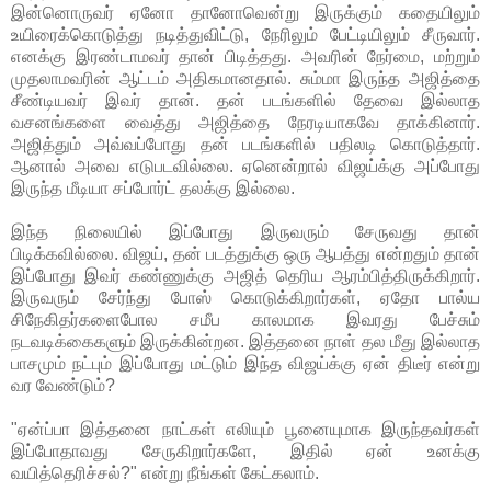
இன்னொருவர் ஏனோ தானோவென்று இருக்கும் கதையிலும்
உயிரைக்கொடுத்து நடித்துவிட்டு, நேரிலும் பேட்டியிலும் சீருவார்.
எனக்கு இரண்டாமவர் தான் பிடித்தது. அவரின் நேர்மை, மற்றும்
முதலாமவரின் ஆட்டம் அதிகமானதால். சும்மா இருந்த அஜித்தை
சீண்டியவர் இவர் தான். தன் படங்களில் தேவை இல்லாத
வசனங்களை வைத்து அஜித்தை நேரடியாகவே தாக்கினார்.
அஜித்தும் அவ்வப்போது தன் படங்களில் பதிலடி கொடுத்தார்.
ஆனால் அவை எடுபடவில்லை. ஏனென்றால் விஜய்க்கு அப்போது
இருந்த மீடியா சப்போர்ட் தலக்கு இல்லை.
இந்த நிலையில் இப்போது இருவரும் சேருவது தான்
பிடிக்கவில்லை. விஜய், தன் படத்துக்கு ஒரு ஆபத்து என்றதும் தான்
இப்போது இவர் கண்ணுக்கு அஜித் தெரிய ஆரம்பித்திருக்கிறார்.
இருவரும் சேர்ந்து போஸ் கொடுக்கிறார்கள், ஏதோ பால்ய
சிநேகிதர்களைபோல சமீப காலமாக இவரது பேச்சும்
நடவடிக்கைகளும் இருக்கின்றன. இத்தனை நாள் தல மீது இல்லாத
பாசமும் நட்பும் இப்போது மட்டும் இந்த விஜய்க்கு ஏன் திடீர் என்று
வர வேண்டும்?
"ஏன்ப்பா இத்தனை நாட்கள் எலியும் பூனையுமாக இருந்தவர்கள்
இப்போதாவது சேருகிறார்களே, இதில் ஏன் உனக்கு
வயித்தெரிச்சல்?" என்று நீங்கள் கேட்கலாம்.