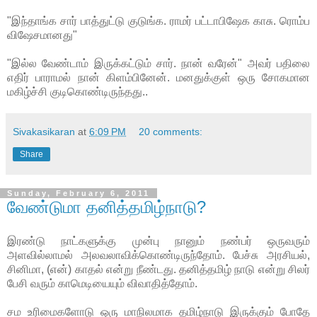
"இந்தாங்க சார் பாத்துட்டு குடுங்க. ராமர் பட்டாபிஷேக காசு. ரொம்ப
விஷேசமானது"
"இல்ல வேண்டாம் இருக்கட்டும் சார். நான் வரேன்" அவர் பதிலை
எதிர் பாராமல் நான் கிளம்பினேன். மனதுக்குள் ஒரு சோகமான
மகிழ்ச்சி குடிகொண்டிருந்தது..
Sivakasikaran
at
6:09 PM
20 comments:
Share
Sunday, February 6, 2011
வேண்டுமா தனித்தமிழ்நாடு?
இரண்டு நாட்களுக்கு முன்பு நானும் நண்பர் ஒருவரும்
அளவில்லாமல் அலவலாவிக்கொண்டிருந்தோம். பேச்சு அரசியல்,
சினிமா, (என்) காதல் என்று நீண்டது. தனித்தமிழ் நாடு என்று சிலர்
பேசி வரும் காமெடியையும் விவாதித்தோம்.
சம உரிமைகளோடு ஒரு மாநிலமாக தமிழ்நாடு இருக்கும் போதே