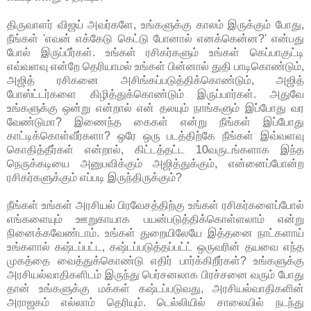
திருவாளர் விஜய் அவர்களே, உங்களுக்கு காலம் இருக்கும் போது,
நீங்கள் 'எவன் எக்கேடு கெட்டு போனால் எனக்கென்ன?' என்பது
போல் இருப்பீர்கள். உங்கள் ரசிகர்களும் உங்கள் கெப்பாகுட்டி
எவ்வளவு என்றே தெரியாமல் உங்கள் பின்னால் துதி பாடிகொண்டும்,
அஜித் ரசிகனை அசிங்கப்படுத்திக்கொண்டும், அஜித்
போஸ்ட்டர்களை கிழித்துக்கொண்டும் இருப்பார்கள். அதுவே
உங்களுக்கு ஒன்று என்றால் என் தலயும் நாங்களும் இப்போது வர
வேண்டுமா? இணைந்த கைகள் என்று நீங்கள் இப்போது
காட்டிக்கொள்வீர்களா? ஒரே ஒரு படத்திற்கே நீங்கள் இவ்வளவு
கொதித்தீர்கள் என்றால், கிட்டத்தட்ட 10வருடங்களாக இந்த
நெருக்கடியை அனுபவிக்கும் அஜித்துக்கும், என்னைப்போன்ற
ரசிகர்களுக்கும் எப்படி இருந்திருக்கும்?
நீங்கள் உங்கள் அரசியல் பிரவேசத்திற்கு உங்கள் ரசிகர்களைப்போல்
எங்களையும் ஊறுகாயாக பயன்படுத்திக்கொள்ளலாம் என்று
நினைக்கவேண்டாம். உங்கள் துறையிலேயே இத்தனை நாட்களாய்
உங்களால் கஷ்டப்பட்ட, கஷ்டப்படுத்தப்பட்ட் ஒருவரின் தயவை எந்த
முகத்தை வைத்துக்கொண்டு எதிர் பார்க்கிறீர்கள்? உங்களுக்கு
அரசியல்வாதிகளிடம் இருந்து பெர்சனலாக பிரச்சனை வரும் போது
தான் உங்களுக்கு மக்கள் கஷ்டப்படுவது, அரசியல்வாதிகளின்
அராஜகம் எல்லாம் தெரியும். டெல்லியில் சாலையில் நடந்து