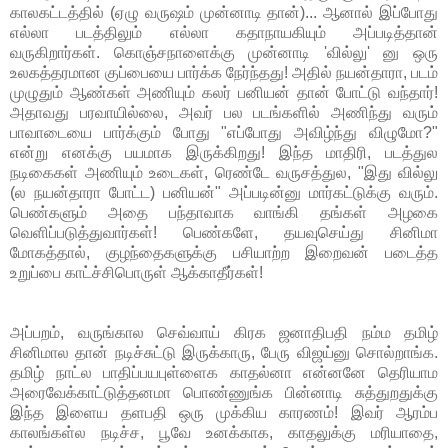
காலகட்டத்தில் (ஏழு வருஷம் முன்னாடி தான்)... ஆனால் இப்போது
எல்லா படத்திலும் எல்லா கதாநாயகியும் அப்படித்தான்
வருகிறார்கள். கொஞ்சநாளைக்கு முன்னாடி 'வில்லு' னு ஒரு
உலகத்தரமான குப்பையை பார்க்க நேர்ந்தது! அதில் நயன்தாரா, படம்
முழுதும் ஆண்கள் அணியும் கலர் பனியன் தான் போட்டு வந்தார்!
அதாவது பரவாயில்லை, அவர் பல படங்களில் அணிந்து வரும்
பாவாடையை பார்க்கும் போது "எப்போது அவிழ்ந்து விழுமோ?"
என்று எனக்கு பயமாக இருக்கிறது! இந்த மாதிரி, படத்துல
நடிகைகள் அணியும் உடைகள், ரெண்டே வருசத்துல, "இது வில்லு
(ல நயன்தாரா போட்ட) பனியன்" அப்படின்னு மார்கட்டுக்கு வரும்.
பெண்களும் அதை பந்தாவாக வாங்கி தங்கள் அழகை
வெளிப்படுத்துவார்கள்! பெண்களே, தயவுசெய்து சினிமா
மோகத்தால், குழந்தைகளுக்கு பசியாற்ற இறைவன் படைத்த
உறுப்பை காட்ச்சிபொருள் ஆக்காதீர்கள்!
அப்பறம், வருங்கால செவ்வாய் கிரக ஜனாதிபதி நம்ம தமிழ்
சினிமால தான் நடிச்சுட்டு இருக்காரு, பேரு விஜய்னு சொல்றாங்க.
தமிழ் நாட்ல பாதிப்பயபுள்ளைக காதல்னா என்னனே தெரியாம
அரைவேக்காட்டுத்தனமா பொண்ணுங்க பின்னாடி சுத்துறதுக்கு
இந்த இளைய தளபதி ஒரு முக்கிய காரணம்! இவர் ஆரம்ப
காலங்கள்ல நடிச்ச, பூவே உனக்காக, காதலுக்கு மரியாதை,