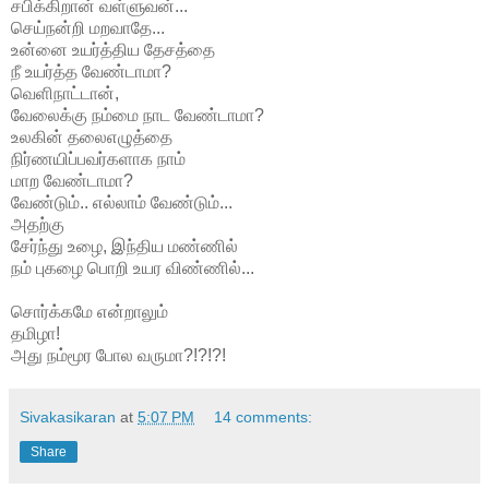
சபிக்கிறான் வள்ளுவன்...
செய்நன்றி மறவாதே...
உன்னை உயர்த்திய தேசத்தை
நீ உயர்த்த வேண்டாமா?
வெளிநாட்டான்,
வேலைக்கு நம்மை நாட வேண்டாமா?
உலகின் தலைஎழுத்தை
நிர்ணயிப்பவர்களாக நாம்
மாற வேண்டாமா?
வேண்டும்.. எல்லாம் வேண்டும்...
அதற்கு
சேர்ந்து உழை, இந்திய மண்ணில்
நம் புகழை பொறி உயர விண்ணில்...
சொர்க்கமே என்றாலும்
தமிழா!
அது நம்மூர போல வருமா?!?!?!
Sivakasikaran
at
5:07 PM
14 comments:
Share