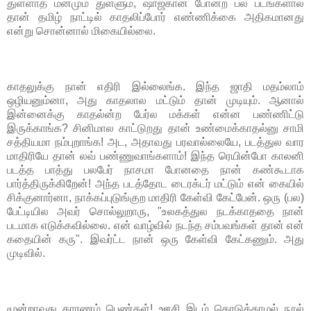
துள்ளாத மனமும் துள்ளும், ஷாஜகான் போன்ற பல படங்களால்
தான் தமிழ் நாட்டில் காதலிப்போர் எண்ணிக்கை அதிகமானது
என்று சொன்னால் மிகையில்லை.
காதலுக்கு நான் எதிரி இல்லைங்க. இந்த ஜாதி மதம்லாம்
ஒழியனும்னா, அது காதலால மட்டும் தான் முடியும். ஆனால்
இன்னைக்கு காதல்ன்ற பேர்ல மக்கள் என்ன பண்ணிட்டு
இருக்காங்க? சினிமால காட்டுறது தான் உண்மைக்காதல்னு சாமி
சத்தியமா நம்புறாங்க! அட, அதாவது பரவால்லையே, படத்துல வார
மாதிரியே தான் லவ் பண்ணுவாங்களாம்! இந்த ரெயின்போ காலனி
படத்த பாத்து பலபேர் நாசமா போனதை நான் கண்கூடாக
பார்த்திருக்கிறேன்! அந்த படத்தோட டைரக்டர் மட்டும் என் கையில்
சிக்குனார்னா, நாக்கப்புடுங்குற மாதிரி கேள்வி கேட்பேன். ஒரு (பல)
பேட்டியில அவர் சொல்லுறாரு, "உலகத்துல நடக்காததை நான்
படமாக எடுக்கவில்லை. என் வாழ்வில் நடந்த சம்பவங்கள் தான் என்
கதையின் கரு". இவர்ட்ட நான் ஒரு கேள்வி கேட்கணும். அது
முடிவில்.
மூன்றாவது காரணம் பெண்கள்! ஊசி இடம் கொடுக்காமல் நூல்