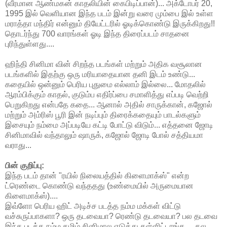
(வீரமான ஆண்மகன் காதலியின் கைபிடிப்பான்)...
அக்டோபர்
20,
1995 இல் வெளியான இந்த படம் இன்று வரை மும்பை இல் உள்ள
மராத்தா மந்திர் என்னும் தியேட்டரில் ஓடிக்கொண்டு இருக்கிறது!!
தொடர்ந்து 700 வாரங்கள் ஓடி இந்த திரைப்படம் சாதனை
புரிந்துள்ளது....
ஹிந்தி
சினிமா வின் சிறந்த படங்கள் மற்றும் அதிக வசூலான
படங்களில் இதற்கு ஒரு மரியாதையான தனி இடம் உண்டு...
கதையில் ஒன்னும் பெரிய புதுமை எல்லாம் இல்லை... மோதலில்
ஆரம்பிக்கும் காதல், குடும்ப எதிர்ப்பை சமாளித்து எப்படி வெற்றி
பெறுகிறது என்பதே கதை... ஆனால் அதில் சாருக்கான், கஜோல்
மற்றும் அம்ரிஸ் பூரி இன் நடிப்பும் திரைக்கதையும் பாடல்களும்
இசையும் நம்மை அப்படியே கட்டி போட்டு விடும்... எத்தனை ஜோடி
சினிமாவில் வந்தாலும் ஷாருக், கஜோல் ஜோடி போல் சத்தியமா
வராது...
பின் குறிப்பு:
இந்த
படம் தான் "ரயில் நிலையத்தில் கிளைமாக்ஸ்" என்ற
ட்ரெண்டை கொண்டு வந்ததது (உண்மையில் அருமையான
கிளைமாக்ஸ்)....
இவ்ளோ
பெரிய ஹிட் அடிச்ச படத்த நம்ம மக்கள் விட்டு
வச்சுருப்பாகளா? ஒரு தடவையா? ரெண்டு தடவையா? பல தடவை
இந்த படத்த நம்ம தமிழ் சினிமால எடுத்து தள்ளிட்டாங்க.... தல