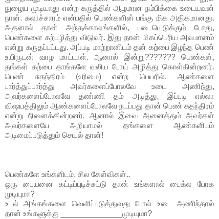
நுழைய முடியாது என்ற கருத்தில் ஆழமான நம்பிக்கை உடையவன்
நான். கலாச்சாரம் என்பதில் பெண்களின் பங்கு மிக அதிகமானது.
அதனால் தான் அந்தக்காலங்களில், படையெடுக்கும் போது,
பெண்களை கற்பழித்து விடுவர். இது தான் மிகப்பெரிய அவமானம்
என்று கருதப்பட்டது. அப்படி மாற்றானிடம் தன் கற்பை இழந்த பெண்
உயிருடன் வாழ மாட்டாள். ஆனால் இன்று??????? பெண்கள்,
தங்கள் கற்பை தாங்களே வலிய போய் அழித்து கொள்கின்றனர்.
பெண் சுதந்திரம் (உரிமை) என்ற பெயரில், ஆண்களை
பார்த்துப்பார்த்து அவர்களைப்போலவே உடை அணிந்து,
அவர்களைப்போலவே தண்ணி தம் அடித்து, இப்படி எல்லா
விஷயத்திலும் ஆண்களைப்போலவே நடப்பது தான் பெண் சுதந்திரம்
என்று நினைக்கின்றனர். ஆனால் இவை அனைத்தும் அவர்கள்
அவர்களையே அறியாமல் தங்களை ஆண்களிடம்
அடிமைப்படுத்தும் செயல் தான்!
பெண்களே உங்களிடம், சில கேள்விகள்..
ஒரு பையனை கட்டிப்புடிச்சுட்டு தான் உங்களால் பைக்ல போக
முடியுமா?
உடல் அங்கங்களை வெளிப்படுத்துவது போல் உடை அணிந்தால்
தான் உங்களுக்கு ______________முடியுமா?