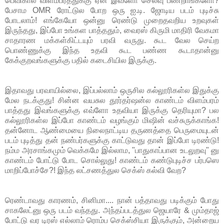
பெவிகால் விளம்பரத்துக்கு ஏன் இவ்ளோ செலவு பண்றாங்களோ?
பேசாம OMR ரோட்டுல போற ஒரு ஐ.டி. ஜோடிய படம் புடிச்சு
போடலாம்! எங்கேயோ ஒன்னு ரெண்டு முறைதவறிய உறவுகள்
இருந்தது, இப்போ உங்கள பாத்ததும், வைரஸ் கிருமி மாதிரி வேகமா
சாதாரண மக்கள்கிட்டயும் பரவி வருது. கூட வேல செய்ற
பொண்ணுக்கு இந்த உதவி கூட பண்ண கூடாதான்னு
கேக்குறவங்களுக்கு பதில் கடைசியில இருக்கு.
இதாவது பரவாயில்லை, இப்பல்லாம் ஒருசில கல்லூரிகள்ல இதுக்கு
மேல நடக்குது! சின்ன வயசுல தூர்தர்ஷன்ல காண்டம் விளம்பரம்
பாத்தது இவங்களுக்கு எவ்ளோ உதவியா இருக்கு தெரியுமா? பல
கல்லூரிகள்ல இப்போ காண்டம் வழங்கும் மிஷின் வச்சுருக்காங்க!
தன்னோட ஆண்மையை நிலைநாட்டிய தருணத்தை பெருமையுடன்
படம் புடித்து தன் நண்பர்களுக்கு காட்டுவது தான் இப்போ டிரண்டு!
நம்ம அரசாங்கமும் வெக்கமே இல்லாம, "பாதுகாப்பான உடலுறவு" னு
காண்டம் போட்டு போட சொல்லுது! காண்டம் கண்டுபுடிச்ச பர்பஸெ
மாறிப்போச்சே?! இந்த லட்சணத்துல செக்ஸ் கல்வி வேற?
ரெண்டாவது காரணம், சினிமா.... நான் பத்தாவது படிக்கும் போது
சாகலேட்னு ஒரு படம் வந்தது. அந்தப்படத்துல ஜெயாரே & மும்தாஜ்
போட்டு வர டிரஸ் எல்லாம் ரொம்ப செக்ஸ்சியா இருக்கும், அன்றைய