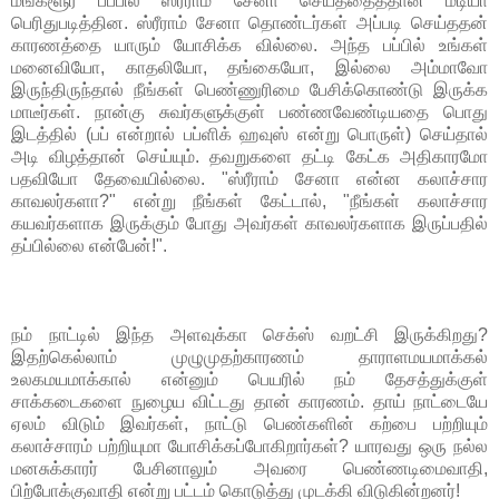
மங்களூர் பப்பில் ஸ்ரீராம் சேனா செய்ததைத்தான் மீடியா
பெரிதுபடித்தின. ஸ்ரீராம் சேனா தொண்டர்கள் அப்படி செய்ததன்
காரணத்தை யாரும் யோசிக்க வில்லை. அந்த பப்பில் உங்கள்
மனைவியோ, காதலியோ, தங்கையோ, இல்லை அம்மாவோ
இருந்திருந்தால் நீங்கள் பெண்ணுரிமை பேசிக்கொண்டு இருக்க
மாடீர்கள். நான்கு சுவர்களுக்குள் பண்ணவேண்டியதை பொது
இடத்தில் (பப் என்றால் பப்ளிக் ஹவுஸ் என்று பொருள்) செய்தால்
அடி விழத்தான் செய்யும். தவறுகளை தட்டி கேட்க அதிகாரமோ
பதவியோ தேவையில்லை. "ஸ்ரீராம் சேனா என்ன கலாச்சார
காவலர்களா?" என்று நீங்கள் கேட்டால், "நீங்கள் கலாச்சார
கயவர்களாக இருக்கும் போது அவர்கள் காவலர்களாக இருப்பதில்
தப்பில்லை என்பேன்!".
நம் நாட்டில் இந்த அளவுக்கா செக்ஸ் வறட்சி இருக்கிறது?
இதற்கெல்லாம் முழுமுதற்காரணம் தாராளமயமாக்கல்
உலகமயமாக்கால் என்னும் பெயரில் நம் தேசத்துக்குள்
சாக்கடைகளை நுழைய விட்டது தான் காரணம். தாய் நாட்டையே
ஏலம் விடும் இவர்கள், நாட்டு பெண்களின் கற்பை பற்றியும்
கலாச்சாரம் பற்றியுமா யோசிக்கப்போகிறார்கள்? யாரவது ஒரு நல்ல
மனசுக்காரர் பேசினாலும் அவரை பெண்ணடிமைவாதி,
பிற்போக்குவாதி என்று பட்டம் கொடுத்து முடக்கி விடுகின்றனர்!