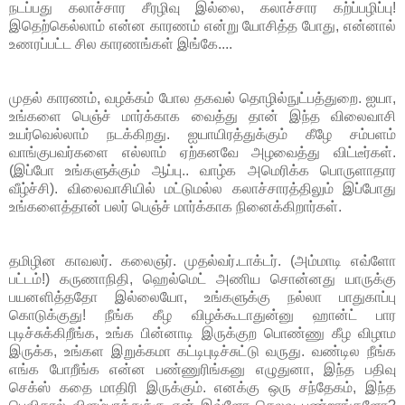
நடப்பது கலாச்சார சீரழிவு இல்லை, கலாச்சார கற்ப்பழிப்பு!
இதெற்கெல்லாம் என்ன காரணம் என்று யோசித்த போது, என்னால்
உணரப்பட்ட சில காரணங்கள் இங்கே....
முதல் காரணம், வழக்கம் போல தகவல் தொழில்நுட்பத்துறை. ஐயா,
உங்களை பெஞ்ச் மார்க்காக வைத்து தான் இந்த விலைவாசி
உயர்வெல்லாம் நடக்கிறது. ஐயாயிரத்துக்கும் கீழே சம்பளம்
வாங்குபவர்களை எல்லாம் ஏற்கனவே அழவைத்து விட்டீர்கள்.
(இப்போ உங்களுக்கும் ஆப்பு.. வாழ்க அமெரிக்க பொருளாதார
வீழ்ச்சி). விலைவாசியில் மட்டுமல்ல கலாச்சாரத்திலும் இப்போது
உங்களைத்தான் பலர் பெஞ்ச் மார்க்காக நினைக்கிறார்கள்.
தமிழின காவலர். கலைஞர். முதல்வர்.டாக்டர். (அம்மாடி எவ்ளோ
பட்டம்!) கருணாநிதி, ஹெல்மெட் அணிய சொன்னது யாருக்கு
பயனளித்ததோ இல்லையோ, உங்களுக்கு நல்லா பாதுகாப்பு
கொடுக்குது! நீங்க கீழ விழக்கூடாதுன்னு ஹான்ட் பார
புடிச்சுக்கிறீங்க, உங்க பின்னாடி இருக்குற பொண்ணு கீழ விழாம
இருக்க, உங்கள இறுக்கமா கட்டிபுடிச்சுட்டு வருது. வண்டில நீங்க
எங்க போறீங்க என்ன பண்ணுரிங்கனு எழுதுனா, இந்த பதிவு
செக்ஸ் கதை மாதிரி இருக்கும். எனக்கு ஒரு சந்தேகம், இந்த