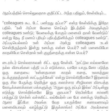
ஆரம்பத்தில் சொல்லுவதாக குறிப்பிட்ட அந்த பதிலும், கேள்வியும்...
"colleagues கூட டேட் பண்றது தப்பா?" என்ற கேள்விக்கு இதோ
பதில். "உன் அம்மா வேலை செய்யும் இடத்தில் அவளுக்கும்
colleagues உண்டு; 'வேலைக்கு போகும் மனைவி தான் வேண்டும்'
என்று தேடி நீ மணம் புரியும் பதிபத்தினிக்கும் colleagues உண்டு".
அப்படியெல்லாம் உன் அம்மா அன்று colleagues உடன்
சென்றிருந்தால் இன்று உனக்கு என்ன பெயர்? உன் மனைவியோ
காதலியோ சென்றால் உன் குழந்தைக்கு என்ன பெயர்?
டைரக்டர் செல்வராகவன் கிட்ட ஒரு கேள்வி. "நாட்டுல எவ்வளவோ
நல்ல விசயங்கள பத்தி படம் எடுக்காம, யாரோ யாருடனோ படுத்த
ஒரு கதையை 'உன்னதமான காதல் கதை, உலகத்துல
நடக்குறதத்தான் காட்டிருக்கேன்' என்று சொல்கிறீர்களே? இதனால்
ஒரு சில பேருக்கு தெரிஞ்ச ஒரு கலாச்சார சீரழிவான விசயத்த
கோடிக்கணக்கான மக்களுக்கு 'அதுல ஒரு தப்பும் இல்ல' அப்டின்னு
எடுத்து சொல்றிங்களே இது ஞாயமா? ரெயின்போ காலனி
பாத்துட்டு செக்ஸ் வச்சுகிட்ட லவ்வேர்ஸ் பல பேர எனக்கு தெரியும்.
ஆனா இப்போ அவங்க வேற யாருக்கோ கணவனாவும்
மனைவியாவும் வாழ்ந்துட்டு இருக்காங்க! அப்போ அவர்களை