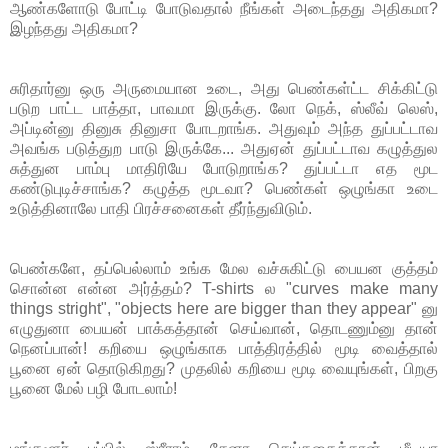
ஆண்களோடு போட்டி போடுவதால் நீங்கள் அடைந்தது அதிகமா?
இழந்தது அதிகமா?
சுரிதார்னு ஒரு அருமையான உடை, அது பெண்கள்ட்ட சிக்கிட்டு
படுற பாட்ட பாத்தா, பாவமா இருக்கு. லோ நெக், ஸ்லீவ் லெஸ்,
அப்டின்னு தினுசு தினுசா போடறாங்க. அதுவும் அந்த துப்பட்டாவ
அவங்க படுத்துற பாடு இருக்கே... அதுஏன் துப்பட்டாவ கழுத்துல
சுத்துன பாம்பு மாதிரியே போடுறாங்க? துப்பட்டா எத மூட
கண்டுபுடிச்சாங்க? கழுத்த மூடவா? பெண்கள் ஒழுங்கா உடை
உடுத்தினாலே பாதி பிரச்சனைகள் தீர்ந்துவிடும்.
பெண்களே, தப்பெல்லாம் உங்க மேல வச்சுகிட்டு பையன குத்தம்
சொன்ன என்ன அர்த்தம்? T-shirts ல "curves make many
things stright", "objects here are bigger than they appear" னு
எழுதுனா பையன் பாக்கத்தான் செய்வான், தொடணும்னு தான்
நெனப்பான்! கறியை ஒழுங்காக பாத்திரத்தில் மூடி வைத்தால்
பூனை ஏன் தொடுகிறது? முதலில் கறியை மூடி வையுங்கள், பிறகு
பூனை மேல் பழி போடலாம்!