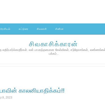
அரசியல்
கட்டுரை
சிவகாசி
சினிமா
சிவகாசிக்காரன்
 எதிர்பார்க்காதீர்கள். என் பாமரத்தனமான கேள்விகள், சந்தோசங்கள், எண்ணங்க
பக்கம்..
யாவின் காலனியாதிக்கம்!!
y 8, 2023