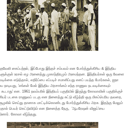
ஹவேலி கைப்பற்றல், இப்போது இந்தச் சம்பவம் என போர்த்துக்கீசிய & இந்திய
ளுக்குள் உரசல் எழ அனைத்து முகாந்திரமும் அமைந்தன. இந்தியர்கள் ஒரு வேளை
ிக்கை எடுத்தால், எதிர்ப்பை எப்படிச் சமாளிப்பது எனப் பயந்த போர்சுகல், ஐநா
 நாடியது, 'எங்கள் மேல் இந்திய அரசாங்கம் எந்த ராணுவ நடவடிக்கையும்
் கூடாது' என. 1961 நவம்பரில் இந்தியப் பகுதியில் இருந்து கோவாவின் பகுதிக்குச்
யர் படகை ராணுவப் படகு என நினைத்து சுட்டு வீழ்த்தி ஒரு மிகப்பெரிய தவறை,
ூழலில் செய்து தானாக மாட்டிக்கொண்டது போர்த்துக்கீசிய அரசு. இதற்கு மேலும்
தால் பெயர் கெட்டுவிடும் என நினைத்த நேரு, 'ஆபரேஷன் விஜய்'யை
ினார். கோவா வீழ்ந்தது.