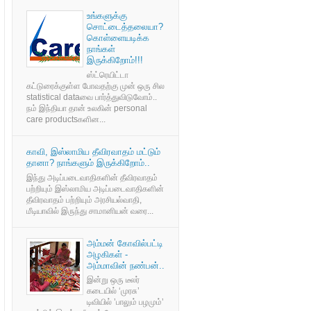
உங்களுக்கு
சொட்டைத்தலையா?
கொள்ளையடிக்க
நாங்கள்
இருக்கிறோம்!!!
ஸ்ட்ரெயிட்டா
கட்டுரைக்குள்ள போவதற்கு முன் ஒரு சில
statistical dataவை பார்த்துவிடுவோம்..
நம் இந்தியா தான் உலகின் personal
care productsகளின...
காவி, இஸ்லாமிய தீவிரவாதம் மட்டும்
தானா? நாங்களும் இருக்கிறோம்..
இந்து அடிப்படைவாதிகளின் தீவிரவாதம்
பற்றியும் இஸ்லாமிய அடிப்படைவாதிகளின்
தீவிரவாதம் பற்றியும் அரசியல்வாதி,
மீடியாவில் இருந்து சாமானியன் வரை...
அம்மன் கோவில்பட்டி
அழகிகள் -
அம்மாவின் நண்பன்..
இன்று ஒரு டீலர்
கடையில் ‘முரசு’
டிவியில் ’பாலும் பழமும்’