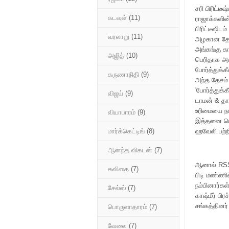
சரி பிரிட்ட
கடவுள்
(11)
ராஜாக்களின
பிரிட்டீஷிட
வரலாறு
(11)
அழகான தேகத்
அங்கங்கு கா
அஜித்
(10)
பெரிதாக அக
போர்த்துக்க
கருணாநிதி
(9)
அந்த தேசம்
'போர்த்துக
விஜய்
(9)
டாமன் & தாத
உரிமையை நாங
வியாபாரம்
(9)
இத்தனை பெர
ஹவேலி பற்
மார்க்கெட்டிங்
(8)
ஆனந்த விகடன்
(7)
ஆனால் RSS
கவிதை
(7)
பிடி மண்ணி
நம்பினார்கள
சேல்ஸ்
(7)
காஷ்மீர் ப
சங்கத்தினர்
பொருளாதாரம்
(7)
வேலை
(7)