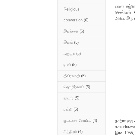
நானா கஜ்ரேக
Religious
சென்றனர். 
ஆகிய இரு ச
conversion
(6)
இலங்கை
(6)
இனம்
(5)
சுஜாதா
(5)
டி.வி
(5)
தீவிரவாதி
(5)
தொழிற்களம்
(5)
நாடார்
(5)
பள்ளி
(5)
குடவரை கோயில்
(4)
தாத்ரா ஒரு 
காவலர்களை 
சித்திரம்
(4)
இரவு 1955,