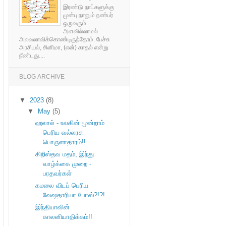
இரண்டு நாட்களுக்கு
முன்பு நானும் நண்பர்
ஒருவரும்
அளவில்லாமல்
அலவலாவிக்கொண்டிருந்தோம். பேச்சு
அரசியல், சினிமா, (என்) காதல் என்று
நீண்டது....
BLOG ARCHIVE
▼
2023
(8)
▼
May
(5)
ஹலால் - உலகின் மூன்றாம்
பெரிய வல்லரசு
பொருளாதாரம்!!
கிறிஸ்தவ மதம், இந்து
வாழ்க்கை முறை -
பரதவர்கள்
கமலை விடப் பெரிய
வேஷதாரியா போஸ்?!?!
இந்தியாவின்
காலனியாதிக்கம்!!