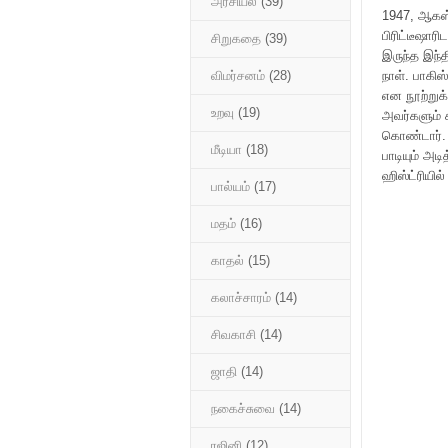
அரசியல்
(39)
1947, ஆகஸ்ட
பிரிட்டீஷாரி
சிறுகதை
(39)
இருந்த இந்த
நாள். பாகிஸ
விமர்சனம்
(28)
என நூற்று
உறவு
(19)
அவர்களும் க
கொண்டார். 
மீடியா
(18)
பாடியும் அட
ஹிஸ்ட்ரியில
பால்யம்
(17)
மதம்
(16)
காதல்
(15)
கலாச்சாரம்
(14)
சிவகாசி
(14)
ஜாதி
(14)
நகைச்சுவை
(14)
ரஜினி
(12)