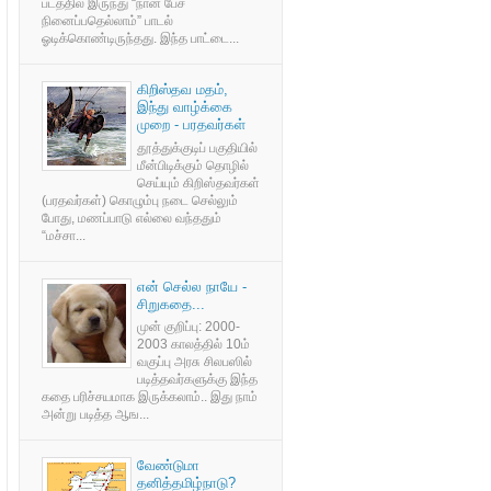
படத்தில் இருந்து “நான் பேச
நினைப்பதெல்லாம்” பாடல்
ஓடிக்கொண்டிருந்தது. இந்த பாட்டை...
கிறிஸ்தவ மதம்,
இந்து வாழ்க்கை
முறை - பரதவர்கள்
தூத்துக்குடிப் பகுதியில்
மீன்பிடிக்கும் தொழில்
செய்யும் கிறிஸ்தவர்கள்
(பரதவர்கள்) கொழும்பு நடை செல்லும்
போது, மணப்பாடு எல்லை வந்ததும்
“மச்சா...
என் செல்ல நாயே -
சிறுகதை...
முன் குறிப்பு: 2000-
2003 காலத்தில் 10ம்
வகுப்பு அரசு சிலபஸில்
படித்தவர்களுக்கு இந்த
கதை பரிச்சயமாக இருக்கலாம்.. இது நாம்
அன்று படித்த ஆங...
வேண்டுமா
தனித்தமிழ்நாடு?