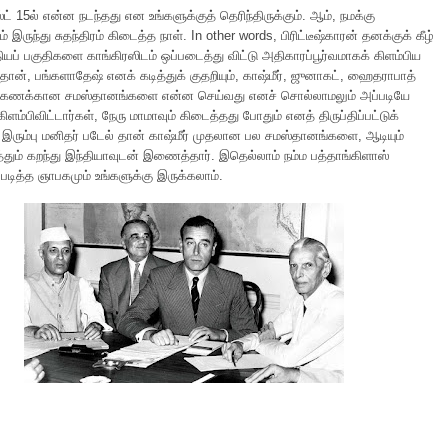
் 15ல் என்ன நடந்தது என உங்களுக்குத் தெரிந்திருக்கும். ஆம், நமக்கு
டம் இருந்து சுதந்திரம் கிடைத்த நாள். In other words, பிரிட்டீஷ்காரன் தனக்குக் கீழ்
ியப் பகுதிகளை காங்கிரஸிடம் ஒப்படைத்து விட்டு அதிகாரப்பூர்வமாகக் கிளம்பிய
்தான், பங்களாதேஷ் எனக் கடித்துக் குதறியும், காஷ்மீர், ஜுனாகட், ஹைதராபாத்
க்கணக்கான சமஸ்தானங்களை என்ன செய்வது எனச் சொல்லாமலும் அப்படியே
ிளம்பிவிட்டார்கள், நேரு மாமாவும் கிடைத்தது போதும் எனத் திருப்திப்பட்டுக்
இரும்பு மனிதர் படேல் தான் காஷ்மீர் முதலான பல சமஸ்தானங்களை, ஆடியும்
ித்தும் கறந்து இந்தியாவுடன் இணைத்தார். இதெல்லாம் நம்ம பத்தாங்கிளாஸ்
் படித்த ஞாபகமும் உங்களுக்கு இருக்கலாம்.