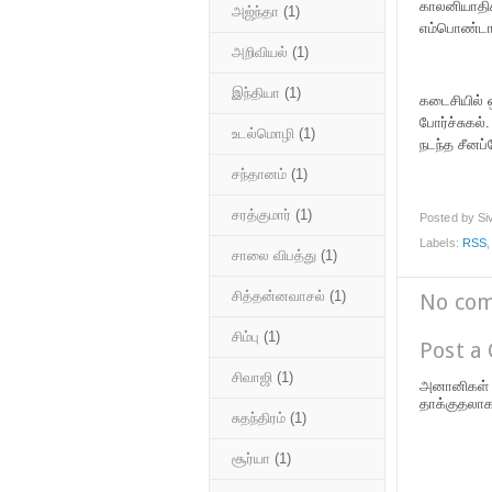
காலனியாதிக
அஜ்ந்தா
(1)
எம்பொண்டா
அறிவியல்
(1)
இந்தியா
(1)
கடைசியில் 
போர்ச்சுகல்
உடல்மொழி
(1)
நடந்த சீனப்
சந்தானம்
(1)
சரத்குமார்
(1)
Posted by
Si
Labels:
RSS
சாலை விபத்து
(1)
சித்தன்னவாசல்
(1)
No co
சிம்பு
(1)
Post a
சிவாஜி
(1)
அனானிகள் க
தாக்குதலா
சுதந்திரம்
(1)
சூர்யா
(1)