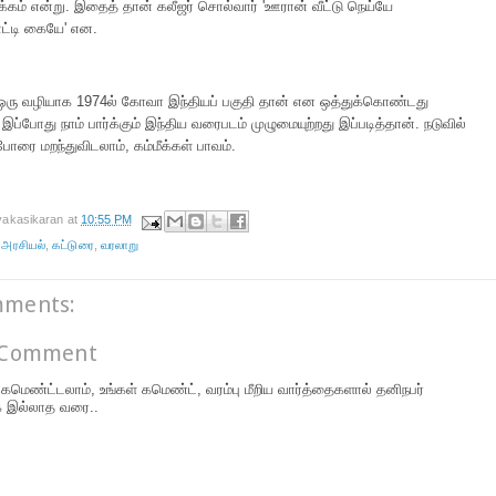
்கம் என்று. இதைத் தான் கலீஜர் சொல்வார் 'ஊரான் வீட்டு நெய்யே
ட்டி கையே' என.
ஒரு வழியாக 1974ல் கோவா இந்தியப் பகுதி தான் என ஒத்துக்கொண்டது
. இப்போது நாம் பார்க்கும் இந்திய வரைபடம் முழுமையுற்றது இப்படித்தான். நடுவில்
போரை மறந்துவிடலாம், கம்மீக்கள் பாவம்.
vakasikaran
at
10:55 PM
,
அரசியல்
,
கட்டுரை
,
வரலாறு
mments:
 Comment
மெண்ட்டலாம், உங்கள் கமெண்ட், வரம்பு மீறிய வார்த்தைகளால் தனிநபர்
க இல்லாத வரை..