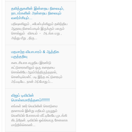
தலித்துகளின் இன்றைய நிலையும்,
நாடார்களின் அன்றைய நிலையும்
வளர்ச்சியும்...
பதிவுலகிலும் , ஃபேஸ்புக்கிலும் தலித்திய
ஆதரவு நிலைப்பாடில் இருக்கும் பலரும்
சொல்லும் விசயம் - அடங்க மறு ,
அத்து மீறு , திரு...
மதமாற்ற வியாபாரம் & ஆத்திக
பகுத்தறிவு
கடைசியாக எழுதிய இரண்டு
கட்டுரைகளிலும் ஒரு கதையை
சொல்லியே ஆரம்பித்திருந்ததால்,
செண்டிமென்ட் படி இந்த கட்டுரையும்
அப்படியே.. நான் அப்போது ப்...
விஜய் டிவியின்
மொள்ளமாரித்தனம்!!!!!!!
எங்கள் ஊர் வெயிலின் கொடுமை
தாளாமல் இன்று மதியம் முழுதும்
வெளியில் போகாமல் வீட்டிலேயே முடங்கி
கிடந்தேன். டிவியில் ஒவ்வொரு சேனலாக
மாற்றிக்கொண்...