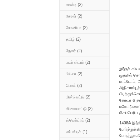
வண்டி
(2)
சேரன்
(2)
சோனியா
(2)
தமிழ்
(2)
தேவர்
(2)
பவர் ஸ்டார்
(2)
இந்தச் சம்ப
பில்லா
(2)
முதலில் சொ
மாட்டோம், 
பெண்
(2)
அதிகாரப்பூர
பிடித்துக்க
மின்வெட்டு
(2)
கோவா & தா
மனோநிலை' எ
விளையாட்டு
(2)
மிகப்பெரிய 
ஸ்பெக்ட்ரம்
(2)
1498ல் இந்த
போர்த்துக்
ஃபேஸ்புக்
(1)
போர்த்துக