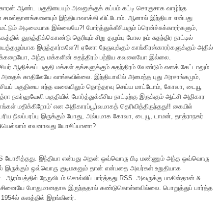
ீஷ்காரன் ஆண்ட பகுதியையும் அவனுக்குக் கப்பம் கட்டி சொகுசாக வாழ்ந்த
் சமஸ்தானங்களையும் இந்தியாவாக்கி விட்டோம். ஆனால் இந்தியா என்பது
ம் மட்டும் அடிமையாக இல்லையே?! போர்த்துக்கீசியரும் ப்ரென்ச்சுக்காரர்களும்,
தில் துருத்திக்கொண்டு தெரியும் சிறு தழும்பு போல நம் சுதந்திர நாட்டில்
யத்தழும்பாக இருந்தார்களே?! ஏனோ நேருவுக்கும் காங்கிரஸ்காரர்களுக்கும் அதில்
்கறையோ, அந்த மக்களின் சுதந்திரம் பற்றிய கவலையோ இல்லை.
ீசியர் ஆதிக்கப் பகுதி மக்கள் தங்களுக்கும் சுதந்திரம் வேண்டும் எனக் கேட்டாலும்
 அதைக் காதிலேயே வாங்கவில்லை. இந்தியாவில் அமைந்த புது அரசாங்கமும்,
்கீசியப் பகுதியை எந்த வகையிலும் தொந்தரவு செய்ய மாட்டோம், கோவா, டையூ
்ரா நகர்ஹவேலி பகுதியில் போர்த்துக்கீசிய நாட்டிற்கு இருக்கும் ஆட்சி அதிகார
்கள் மதிக்கிறோம்' என அதிகாரப்பூர்வமாகத் தெரிவித்திருந்தது!! கையில்
ிய நிலப்பரப்பு இருக்கும் போது, அல்பமாக கோவா, டையூ, டாமன், தாத்ராநகர்
றியெல்லாம் எவனாவது யோசிப்பானா?
 யோசித்தது. இந்தியா என்பது அதன் ஒவ்வொரு பிடி மண்ணும் அந்த ஒவ்வொரு
ல் இருக்கும் ஒவ்வொரு குடிமகனும் தான் என்பதை அவர்கள் உறுதியாக
். ஆரம்பத்தில் நேருவிடம் சொல்லிப் பார்த்தது RSS. அவருக்கு பாகிஸ்தான் &
ிரச்சினையே போதுமானதாக இருந்ததால் கண்டுகொள்ளவில்லை. பொறுத்துப் பார்த்த
 1954ல் களத்தில் இறங்கினர்.