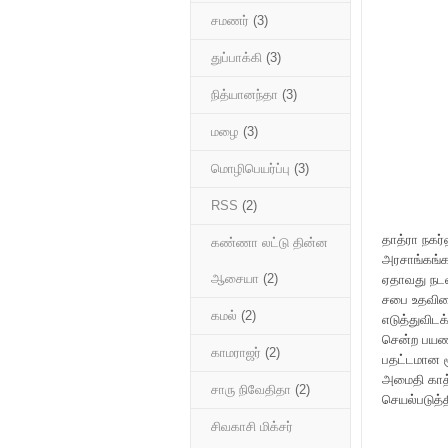
சமணர்
(3)
துப்பாக்கி
(3)
நித்யானந்தா
(3)
மழை
(3)
மொழிபெயர்ப்பு
(3)
RSS
(2)
தாத்ரா நகர்
கண்ணா லட்டு தின்ன
அரசாங்கங்க
ஆசையா
(2)
ஏதாவது நடவட
சபை உதவியை
கமல்
(2)
எடுத்துவிடக
சென்ற பயணி
காமராஜர்
(2)
பதட்டமான ச
அமைதி காத்
சாரு நிவேதிதா
(2)
செயல்படுத்த
சிவகாசி மிக்சர்