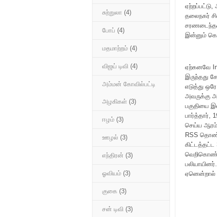
ஏற்றப்பட்ட
சுற்றுலா
(4)
தலைநகர் சி
சரணடைந்தனர
போப்
(4)
இன்னும் கொ
மதமாற்றம்
(4)
விஜய் டிவி
(4)
ஏற்கனவே In
இருந்தது க
அம்மன் கோவில்பட்டி
எடுத்து ஒர
அவருக்கு அ
அழகிகள்
(3)
பகுதியை இ
பார்த்தார்,
ஈழம்
(3)
செய்ய ஆரம்
RSS தொண்டர
ஊழல்
(3)
கிட்டத்தட்
வெறிகொண்ட ப
எந்திரன்
(3)
பலியாயினர்
ஓவியம்
(3)
ஏனென்றால் 
குகை
(3)
சன் டிவி
(3)