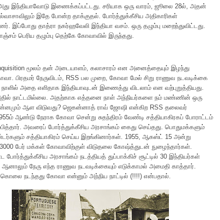
ு, அது இந்தியாவோடு இணைக்கப்பட்டது. சரியாக ஒரு வாரம், ஜூலை 28ல், அதன்
ல்வாசாவிலும் இதே போன்ற தாக்குதல். போர்த்துக்கீசிய அதிகாரிகள்
். இப்போது தாத்ரா நகர்ஹவேலி இந்தியா வசம். ஒரு தழும்பு மறைந்துவிட்டது.
ஞ்சம் பெரிய தழும்பு தெற்கே கோவாவில் இருந்தது.
quisition மூலம் தன் அடையாளம், கலாசாரம் என அனைத்தையும் இழந்து
ோவா. பிரதமர் நேருவிடம், RSS பல முறை, கோவா மேல் சிறு ராணுவ நடவடிக்கை
ே நாளில் அதை எளிதாக இந்தியாவுடன் இணைத்து விடலாம் என வற்புறுத்தியது.
தில் நாட்டமில்லை. அதற்காக எத்தனை நாள் அந்நியர்களை நம் மண்ணின் ஒரு
ன்னமும் ஆள விடுவது? ஜெகன்னாத் ராவ் ஜோஷி என்கிற RSS தலைவர்
 1955ம் ஆண்டு நேராக கோவா சென்று சுதந்திரம் வேண்டி சத்தியாகிரகப் போராட்டம்
பித்தார். அவரைப் போர்த்துக்கீசிய அரசாங்கம் கைது செய்தது. பொதுமக்களும்
்களும் சத்தியாகிரம் செய்ய இறங்கினார்கள். 1955, ஆகஸ்ட் 15 அன்று
ட 3000 பேர் மக்கள் கோவாவிற்குள் விடுதலை கோஷ்த்துடன் நுழைந்தார்கள்.
ோர்த்துக்கீசிய அரசாங்கம் நடத்தியத் துப்பாக்கிச் சூட்டில் 30 இந்தியர்கள்
. ஆனாலும் நேரு எந்த ராணுவ நடவடிக்கையும் எடுக்காமல் அமைதி காத்தார்.
கொலை நடந்தது கோவா என்னும் அந்நிய நாட்டில் (!!!!) என்பதால்.