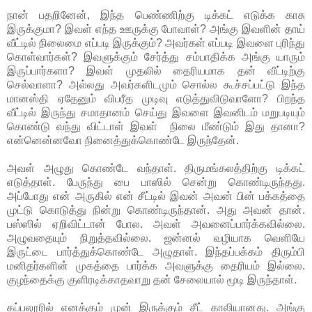
நான் பதறினேன், இந்த பெண்ணிற்கு டிக்கட் எடுக்க காசு
இருக்குமா? இவள் எந்த ஊருக்கு போவாள்? அங்கு இவளின் தாய்
வீட்டில் நிலைமை எப்படி இருக்கும்? அவர்கள் எப்படி இவளை புரிந்து
கொள்வார்கள்? இவளுக்கும் சேர்த்து சம்பாதிக்க அங்கு யாரும்
இருப்பார்களா? இவள் முதலில் தைரியமாக தன் வீட்டிற்கு
செல்வாளா? அல்லது அவர்களிடமும் சொல்ல கூச்சப்பட்டு இந்த
மானஸ்தி ஏதேனும் விபரீத முடிவு எடுத்துவிடுவாளோ? பிறந்த
வீட்டில் இருந்து சமாதானம் செய்து இவளை இவனிடம் மறுபடியும்
கொண்டு வந்து விட்டாள் இவள் நிலை மீண்டும் இது தானா?
என்னென்னவோ நினைத்துக்கொண்டே இருந்தேன்.
அவள் அழுது கொண்டே வந்தாள். திருமங்கலத்திற்கு டிக்கட்
எடுத்தாள். பேருந்து பை பாஸில் சென்று கொண்டிருந்தது.
அப்போது என் அருகில் என் சீட்டில் இவன் அவன் பின் பக்கத்தை
முட்டு கொடுத்து நின்று கொண்டிருந்தான். அது அவன் தான்.
பஸ்ஸில் ஏறிவிட்டான் போல. அவள் அவனைப்பார்க்கவில்லை.
அழுவதையும் நிறுத்தவில்லை. ஜன்னல் வழியாக வெளியே
இருட்டை பார்த்துக்கொண்டே அழுதாள். இந்தப்பக்கம் திரும்பி
மனிதர்களின் முகத்தை பார்க்க அவளுக்கு தைரியம் இல்லை.
குழந்தைக்கு குளிரடிக்காதவாறு தன் சேலையால் மூடி இருந்தாள்.
கப்பலூரில் எனக்கும் முன் இருக்கும் சீட் காலியானது. அங்கு