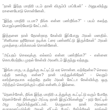
"நான் இந்த மாதிரி படம் தான் விரும்பி பாப்பேன்" - அனுபவித்து
ரசனையோடு சொன்னேன்.
"இந்த மாதிரி படமா? நீங்க என்ன பண்றீங்க?" - பயம் கலந்த
பொறுப்புணர்வோடு கேட்டாள்.
இத்தனை நாள் தோன்றாத கேள்வி இப்போது அவள் மனதில்.
"சினிமால ஹீரோவா நடிக்க ட்ரை பண்ணிட்டு இருக்கேன்" அவள்
முகத்தை பார்க்காமல் சொன்னேன்.
"அப்பறம் செலவுக்கு எல்லாம் என்ன பண்றீங்க?" - என்னை
கொபமேற்றிய முதல் கேள்வி அவளிடம் இருந்து வந்தது.
"இங்க பாரு, படத்துக்கு கூட்டிட்டு வர சொன்ன. வந்தேன்ல? செலவ
பத்தி உனக்கு என்ன? நான் பாத்துக்கிறேன்" - வெறும்
வார்த்தையாக வந்ததே தவிர அவள் கேட்டா கேள்விக்கு ஒரு
அர்த்தம் கொடுக்கும் பதில் என்னிடம் இல்லை.
"நெனச்சேன், நீங்க இந்த மாதிரி படத்துக்கு கூட்டிட்டு வரும் போதே
நெனச்சேன் நீங்களும் அப்படி தான் இருப்பீங்கன்னு" - நடு ரோட்டில்
அழ ஆரம்பித்துவிட்டாள். மெதுவாக நான் அவளை
சமாதானப்படுத்தி அவள் வீட்டில் போய் சேர்த்தேன். நாங்கள்