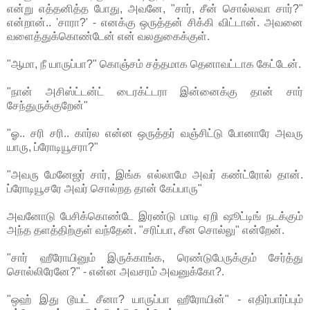
என்று எத்தனித்த போது, அவனே, "சார், சீன் சொல்லவா சார்?"
என்றான்.. 'சாரா?' - எனக்கு ஒருத்தன் சிக்கி விட்டான். அவனை
வளைத்துக்கொண்டேன் என் வலதுகைக்குள்.
"ஆமா, நீ யாருப்பா?" கொஞ்சம் சத்தமாக தெனாவட்டாக கேட்டேன்.
"நான் அசிஸ்ட்டன்ட் டைரக்ட்டரா இன்னைக்கு தான் சார்
சேந்துருக்குறேன்"
"ஓ.. சரி சரி.. கார்ல என்ன ஒருத்தர் வஞ்சிட்டு போனாரே அவரு
யாரு, ப்ரோடியூசரா?"
"அவரு மேனேஜர் சார், இங்க எல்லாமே அவர் கண்ட்ரோல் தான்.
ப்ரோடியூசரே அவர் சொல்றத தான் கேப்பாரு"
அவனோடு பேசிக்கொண்டே இரண்டு மாடி ஏறி ஷூட்டிங் நடக்கும்
அந்த தளத்திற்குள் வந்தேன். "சரிப்பா, சீன சொல்லு" என்றேன்.
"சார் ஹீரோயினும் இருக்காங்க, ரெண்டுபேருக்கும் சேர்த்து
சொல்லிரேனே?" - என்ன அவசரம் அவனுக்கோ?.
"ஒஹ் இது டூயட் சீனா? யாருப்பா ஹீரோயின்" - எதிர்பார்ப்பும்