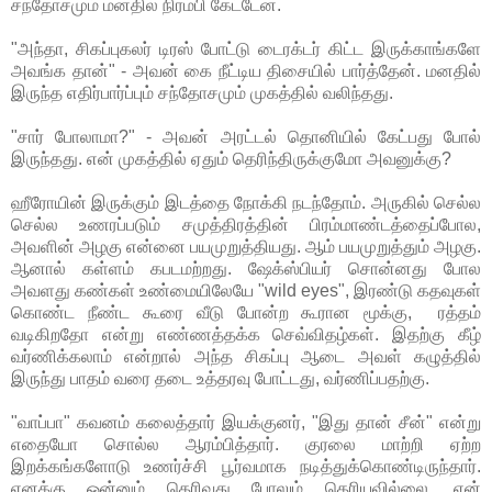
சந்தோசமும் மனதில் நிரம்பி கேட்டேன்.
"அந்தா, சிகப்புகலர் டிரஸ் போட்டு டைரக்டர் கிட்ட இருக்காங்களே
அவங்க தான்" - அவன் கை நீட்டிய திசையில் பார்த்தேன். மனதில்
இருந்த எதிர்பார்ப்பும் சந்தோசமும் முகத்தில் வலிந்தது.
"சார் போலாமா?" - அவன் அரட்டல் தொனியில் கேட்பது போல்
இருந்தது. என் முகத்தில் ஏதும் தெரிந்திருக்குமோ அவனுக்கு?
ஹீரோயின் இருக்கும் இடத்தை நோக்கி நடந்தோம். அருகில் செல்ல
செல்ல உணரப்படும் சமுத்திரத்தின் பிரம்மாண்டத்தைப்போல,
அவளின் அழகு என்னை பயமுறுத்தியது. ஆம் பயமுறுத்தும் அழகு.
ஆனால் கள்ளம் கபடமற்றது. ஷேக்ஸ்பியர் சொன்னது போல
அவளது கண்கள் உண்மையிலேயே "wild eyes", இரண்டு கதவுகள்
கொண்ட நீண்ட கூரை வீடு போன்ற கூரான மூக்கு, ரத்தம்
வடிகிறதோ என்று எண்ணத்தக்க செவ்விதழ்கள். இதற்கு கீழ்
வர்ணிக்கலாம் என்றால் அந்த சிகப்பு ஆடை அவள் கழுத்தில்
இருந்து பாதம் வரை தடை உத்தரவு போட்டது, வர்ணிப்பதற்கு.
"வாப்பா" கவனம் கலைத்தார் இயக்குனர், "இது தான் சீன்" என்று
எதையோ சொல்ல ஆரம்பித்தார். குரலை மாற்றி ஏற்ற
இறக்கங்களோடு உணர்ச்சி பூர்வமாக நடித்துக்கொண்டிருந்தார்.
எனக்கு ஒன்னும் தெரிவது போலும் தெரியவில்லை, என்