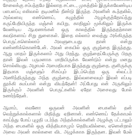
சேலைக்கு சம்பந்தமே இல்லாத சட்டை, முகத்தில் இருக்கவேண்டிய
பளபளப்பு எலிவால் தடிமனில் நீண்டு இருந்த அவளின் கூந்தலில்,
அவ்வளவு எண்ணெய், கழுத்தில் அழுக்குத்தோய்ந்து
கருப்பேறியிருந்த மஞ்சள் கயிறு, காதிலும் மூக்கிலும் இருக்க
வேண்டிய ஆபரணங்கள் ஒரு காலத்தில் இருந்ததற்கான
சுவடுகளாய் சிறு துளைகள். இதை எல்லாம் வைத்து அங்கிருந்த
பொருட்களெல்லாம் அவளுடையது தான் என்று
எண்ணிக்கொண்டேன். அவள் கையில் ஒரு குழந்தை இருந்தது.
ஆறு மாதம் இருக்கலாம் அது பிறந்து. குழந்தைப்பேருக்கு பிறகு
தான் இவள் பருமனாக மாறியிருக்க வேண்டும் என்று மனது
சொல்லியது. அழாமல் அமைதியாக இருந்தது குழந்தை. குளிருக்கு
இதமாக மஞ்சளும் சிகப்பும் இடம்பெற்ற ஒரு ஸ்வட்டர்
அணிந்திருந்தது அந்த குழந்தை. இவ்வளவையும் இவள் எப்படி
தூக்கி சுமப்பாள் என்று வியந்தேன்! அப்போது என் அருகிலும்
இருக்கும் அவளின் பொருட்களில் ஏதோ அசைவது போல்
உணர்ந்தேன்.
ஆமாம், எவனோ ஒருவன் அவளின் பைகளில் தன்
வெற்றுக்கால்களால் மிதித்து ஏறினான். எண்ணெய் தேக்காமல்
காய்ந்து போய் புழுதி படர்ந்த அந்தக்கால்களின் அழுக்கு பட்டாலும்
அந்த பைகளில் ஒரு வித்தியாசமும் தெரியவில்லை, ஏனென்றால்
அவை அவன் கால்களை விட அழுக்காக இருந்தன. இவன் மேல்