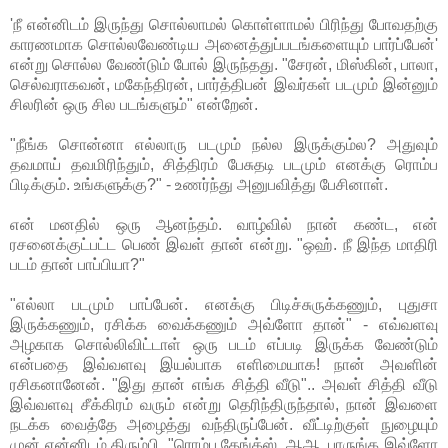
'நீ என்னிடம் இருந்து சொல்லாமல் கொள்ளாமல் பிரிந்து போவதற்கு
காரணமாக சொல்லவேண்டிய அனைத்துப்படங்களையும் பார்ப்பேன்'
என்று சொல்ல வேண்டும் போல் இருந்தது. "சேரன், மிஸ்கின், பாலா,
செல்வராகவன், மகேந்திரன், பார்த்திபன் இவர்கள் படமும் இன்னும்
சிலரின் ஒரு சில படங்களும்" என்றேன்.
"நீங்க சொன்னா எல்லாரு படமும் நல்ல இருக்கும்ல? அதுவும்
தவமாய் தவமிரிந்தும், சித்திரம் பேசுதடி படமும் எனக்கு ரொம்ப
பிடிக்கும். உங்களுக்கு?" - உணர்ந்து அனுபவித்து பேசினாள்.
என் மனதில் ஒரு ஆனந்தம். வாழ்வில் நான் கண்ட, என்
ரசனைக்குட்பட்ட பெண் இவள் தான் என்று. "ஒஹ். நீ இந்த மாதிரி
படம் தான் பாப்பியா?"
"எல்லா படமும் பாப்பேன். எனக்கு பிடிச்சுருக்கணும், புதுசா
இருக்கணும், ரசிக்க வைக்கணும் அவ்ளோ தான்" - எவ்வளவு
அழகாக சொல்லிவிட்டாள் ஒரு படம் எப்படி இருக்க வேண்டும்
என்பதை இவ்வளவு இயல்பாக எளிமையாக! நான் அவளின்
ரசிகனானேன். "இது தான் எங்க சித்தி வீடு".. அவள் சித்தி வீடு
இவ்வளவு சீக்கிரம் வரும் என்று தெரிந்திருந்தால், நான் இவளை
நடக்க வைத்தே அழைத்து வந்திருப்பேன். வீட்டிற்குள் நுழையும்
முன் என்னிடம் திரும்பி, "ரொம்ப தேங்க்ஸ், ஆஆ, பாருங்க இவ்ளோ