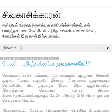
சிவகாசிக்காரன்
என்னிடம் மேதாவித்தனத்தை எதிர்பார்க்காதீர்கள். என்
பாமரத்தனமான கேள்விகள், சந்தோசங்கள், எண்ணங்கள்,
கோபங்கள் இது தான் இந்த பக்கம்..
▼
Saturday, January 29, 2011
பெண் - புரிஞ்சுக்கவே முடியலையே!!!
பெண்களைப்பற்றி எவ்வளவு சொன்னாலும் முழுதாக சொல்லி
முடித்த நிறைவு வருவதே இல்லை. அவர்களை முழுதாகவும்
சொல்லிவிட விட முடியாது. 'இவள் இந்த சூழ்நிலையில்
இதைத்தான் செய்வாள்' என்று நீங்கள்
நினைத்துக்கொண்டிருக்கும் போதே, அதற்கு நேரெதிராக ஒன்றை
செய்து காட்டுவாள்.
ஆரப்பாளையம் பேருந்து நிலையத்தின் வெளியே திருமங்கலம்