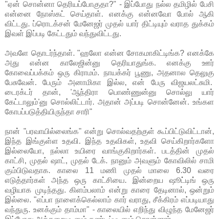
"ஏன் சொன்னா தெரியப்போகுதா?" - இப்போது நல்ல தமிழில் பேசி
என்னை நோஸ்கட் செய்தாள். எனக்கு என்னவோ போல் ஆகி
விட்டது. ப்ரொடக்சன் மேனேஜர் முதல் யார் திட்டியும் வராத துக்கம்
இவள் இப்படி கேட்டதும் வந்துவிட்டது.
அவளே தொடர்ந்தாள். "ஹலோ என்ன சோகமாகிட்டிங்க? எனக்கே
அது என்ன காலேஜின்னு தெரியாதுங்க. எனக்கு ஊர்
கோவைப்பக்கம் ஒரு கிராமம். நாயக்கர் பூணு, அதனால தெலுகு
பேசுவேன். பேரும் அனாமிகா இல்ல, என் பேரு விஜயலட்சுமி.
டைரக்டர் தான், 'ஆந்திரா பொண்ணுன்னு சொல்லு யார்
கேட்டாலும்'னு சொல்லிட்டார். அதான் அப்படி சொன்னேன். உங்கள
கோபப்படுத்தியிருந்தா சாரி"
நான் "பரவாயில்லைங்க" என்று சொல்வதற்குள் கூப்பிட்டுவிட்டான்,
இந்த இங்குள்ள உதவி. இந்த உதவிகள், உதவி செய்கிறார்களோ
இல்லையோ, நல்லா உயிரை வாங்குகிறார்கள். படத்தின் முதல்
காட்சி, முதல் ஷாட், முதல் டேக். நானும் அவளும் கோவிலில் சாமி
கும்பிடுவதாக. காலை 11 மணி முதல் மாலை 6.30 வரை
எடுத்தார்கள் அந்த ஒரு காட்சியை. இன்றைய ஷூட்டிங் ஒரு
வழியாக முடிந்தது. கிளம்பலாம் என்று காரை தேடினால், ஒன்றும்
இல்லை. "எப்பா நாளைக்கெல்லாம் கார் வராது, சீக்கிரம் எப்படியாது
வந்துரு. உனக்கும் தாம்மா" - காலையில் எறிந்து விழுந்த மேனேஜர்