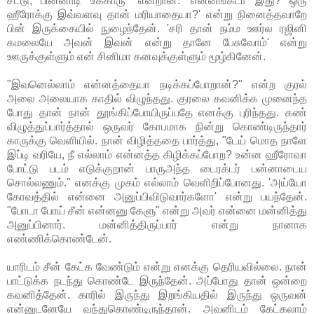
சீட்டு, பின்னாடி உக்காரு" என்றான். 'என்னங்கடா இது? ஒரு
ஹீரோக்கு இவ்வளவு தான் மரியாதையா?' என்று நினைத்தவாறே
பின் இருக்கையில் நுழைந்தேன். 'சரி தான் நம்ம ஊர்ல ரஜினி
கமலையே அவன் இவன் என்று தானே பேசுவோம்' என்று
ஊருக்குள்ளும் என் சினிமா கனவுக்குள்ளும் மூழ்கினேன்.
"இவனெல்லாம் என்னத்தையா நடிக்கப்போறான்?" என்ற குரல்
அலை அலையாக காதில் விழுந்தது. குரலை கவனிக்க முனைந்த
போது தான் நான் தூங்கிப்போயிருப்பதே எனக்கு புரிந்தது. கண்
விழுத்துப்பார்த்தால் ஒருவர் கோபமாக நின்று கொண்டிருந்தார்
காருக்கு வெளியில். நான் விழித்ததை பார்த்து, "டேய் மொத நாளே
இப்டி வரியே, நீ எல்லாம் என்னத்த கிழிக்கப்போற? உன்ன ஹீரோவா
போட்டு படம் எடுக்குறான் பாருஅந்த டைரக்டர் பன்னாடைய
சொல்லணும்." எனக்கு முகம் எல்லாம் வெளிறிப்போனது. 'அய்யோ
கோவத்தில் என்னை அனுப்பிவிடுவார்களோ' என்று பயந்தேன்.
"போடா போய் சீன் என்னனு கேளு" என்று அவர் என்னை மன்னித்து
அனுப்பினார். மன்னித்திருப்பார் என்று நானாக
எண்ணிக்கொண்டேன்.
யாரிடம் சீன் கேட்க வேண்டும் என்று எனக்கு தெரியவில்லை. நான்
பாட்டுக்க நடந்து கொண்டே இருந்தேன். அப்போது தான் ஒன்றை
கவனித்தேன். காரில் இருந்து இறங்கியதில் இருந்து ஒருவன்
என்னுடனேயே வந்துகொண்டிருந்தான். அவனிடம் கேட்கலாம்