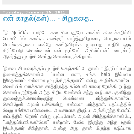
Tuesday, January 25, 2011
என் காதல்(கள்)... - சிறுகதை..
"நீ அடம்பிச்ச மாரியே கடைசில ஹீரோ சான்ஸ் கிடைச்சுறிச்சி
போல? ம்ம் கலக்கு கலக்கு" வாழ்த்துகிறானா, பொறாமையில்
பொங்குகிறானா என்றே கண்டுபிடிக்க முடியாத மாதிரி ஒரு
சிரிப்போடு சொன்னான் என் ரூம்மேட். அசிஸ்ட்டன்ட் டைரக்டர்
ஆவர்த்து முயற்சி செய்து கொண்டிருக்கிறான்.
'நீ கடைசி வரைக்கும் முயற்சி செஞ்சுகிட்டே தான்டா இருப்ப' என்று
நினைத்துக்கொண்டே "என்ன பாஸு, உங்க help இல்லாம
இதெல்லாம் என்னால முடிஞ்சிருக்குமா?" என்று கூறிக்கொண்டே
வெளியில் எனக்காக காத்திருந்த கம்பெனி காரை நோக்கி நடந்து
கொண்டிருந்தேன் அந்த சிறிய மேன்சன் சந்து வழியாக. குனிந்து
துவைத்துக்கொண்டிருந்த பெண்ணை பார்த்துக்கொண்டே
சென்றேன். அவள் டக்கென்று என்னை பார்த்தாள். பதட்டத்தில்
வேறு எங்கோ பார்வையை அவசரமாக திருப்ப அங்கிருந்த போஸ்ட்
கம்பத்தில் 'நொங்' என்று முட்டினேன். அவள் சிரித்துக்கொண்டே,
"பாத்துப்போங்கண்ணே" என்றாள். மேலே இருந்து அந்த உதவி
இயக்குனர் சிரித்தான், அன்கு அது தான் மிகுந்த கடுப்பாக