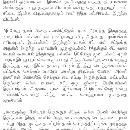
இறங்கி ஓடினார்கள் - இன்னொரு பேருந்து வந்தது திருமங்கலம்
செல்வதற்கு. எது முதலில் கிளம்பும் என்று தெரியாததாலும், என்
சீட்டை இழக்க விரும்பாததாலும் நான் இந்த பஸ்சிலேயே இருந்து
விட்டேன்.
அப்போது தான் அதை கவனித்தேன். நான் அமர்ந்து இருந்தது,
டிரைவரின் பக்கவாட்டில் மூன்றாவது சீட், அதாவது முன்பக்கம்
ஏறியவுடன், இடப்பக்கம் இருக்கும் முதல் சீட். என் சீட்டுக்கு
அருகில் இருந்து டிரைவரின் முதுகுப்பக்கம் இருக்கும் சீட் வரை
பையும் கூடையும் இருந்தது. பஸ்ஸில் இப்போது முன் பக்கம் ஏறும்
யாரும் இடது புறம் செல்ல முடியாது. அந்த அளவிற்கு பை நிறைந்து
இருந்தது. ஒரு இல்லாதவன், வீட்டில் இருந்து சொந்தக்காரர்கள்
வீட்டுக்கு செல்லும் போதோ சென்று திரும்பும் போதோ அவன்
துணிகள் கொண்டு செல்லும் பை எப்படி இருக்குமோ, அப்படியே
இருந்தன அந்த பைகள். சரி, ஒரு ஐந்தாறு பெரியவர்கள்
இருப்பார்கள், அதனால் தான் இவ்வளவு பெரிய லக்கேஜ் என்று
எண்ணிக்கொண்டு அந்த பைக்கு சொந்தமான முகத்தை
தேடினேன்.
டிரைவருக்கு பின்புறம் இருக்கும் சீட்டில் அந்த பெண் அமர்ந்து
இருந்தாள். இந்த பஸ்ஸில் அந்த பைககளுக்கு சொந்தமான முகம்
என்று அந்த முகத்தை மட்டும் தான் பொருத்திப்பார்க்க முடிந்தது.
கருத்த தோல், சற்றே பருமனான உடல், முட்டைக்கண்கள்,