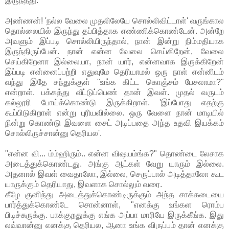
இருந்தது.
அண்ணன்! 'நல்ல வேலை முதலிலேயே சொல்லிவிட்டாள்' வருங்கால
தொல்லையில் இருந்து தப்பித்தாக எண்ணிக்கொண்டேன். அன்றே
அவளும் இப்படி சொல்லியிருந்தால், நான் இன்று நிம்மதியாக
இருந்திருப்பேன். நான் என்ன வேலை செய்கிறேன், வேலை
செய்கிறேனா இல்லையா, நான் யார், என்னவாக இருக்கிறேன்
இப்படி என்னைப்பற்றி எதுவுமே தெரியாமல் ஒரு நாள் என்னிடம்
வந்து இதே சந்துக்குள் "உங்க கிட்ட கொஞ்சம் பேசலாமா?"
என்றாள். பக்கத்து வீட்டுப்பெண் தான் இவள். முதல் வருடம்
கல்லூரி போய்க்கொண்டு இருக்கிறாள். 'இப்போது எதற்கு
கூப்பிடுகிறாள் என்று புரியவில்லை. ஒரு வேளை நான் மாடியில்
நின்று கொண்டு இவளை சைட் அடிப்பதை அந்த உதவி இயக்கம்
சொல்லிருச்சான்னு தெரியல'.
"என்ன வி... ம்ம்ஹிரும்.. என்ன விஷயம்ங்க?" தொண்டை லேசாக
அடைத்துக்கொண்டது. அங்கு ஆட்கள் வேறு யாரும் இல்லை.
அதனால் இவள் வைதாலோ, இல்லை, செருப்பால் அடித்தாலோ கூட
யாருக்கும் தெரியாது, இவளாக சொல்லும் வரை.
கீழே குனிந்து அடைத்துக்கொண்டிருக்கும் அந்த சாக்கடையை
பார்த்துக்கொண்டே சொன்னாள், "எனக்கு உங்கள ரொம்ப
பிடிச்சுருக்கு. பாக்குறதுக்கு எங்க அப்பா மாரியே இருக்கீங்க. இது
லவ்வான்னு எனக்கு தெரியல, ஆனா உங்க விருப்பம் தான் எனக்கு