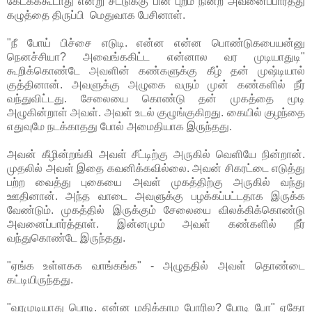
கேட்கக்கூடாது என்று சீட்டுக்கு பின் புறம் நின்ற அவனைப்பார்த்து
கழுத்தை திருப்பி மெதுவாக பேசினாள்.
"நீ போய் பிச்சை எடுடி. என்ன என்ன பொண்டுகபையன்னு
நெனச்சியா? அவைங்ககிட்ட என்னால வர முடியாதுடி"
கூறிக்கொண்டே அவளின் கண்களுக்கு கீழ் தன் முஷ்டியால்
குத்தினான். அவளுக்கு அழுகை வரும் முன் கண்களில் நீர்
வந்துவிட்டது. சேலையை கொண்டு தன் முகத்தை மூடி
அழுகின்றாள் அவள். அவள் உடல் குழுங்குகிறது. கையில் குழந்தை
எதுவுமே நடக்காதது போல் அமைதியாக இருந்தது.
அவன் கீழின்றங்கி அவள் சீட்டிற்கு அருகில் வெளியே நின்றான்.
முதலில் அவள் இதை கவனிக்கவில்லை. அவன் சிகரட்டை எடுத்து
பற்ற வைத்து புகையை அவள் முகத்திற்கு அருகில் வந்து
ஊதினான். அந்த வாடை அவளுக்கு பழக்கப்பட்டதாக இருக்க
வேண்டும். முகத்தில் இருக்கும் சேலையை விலக்கிக்கொண்டு
அவனைப்பார்த்தாள். இன்னமும் அவள் கண்களில் நீர்
வந்துகொண்டே இருந்தது.
"ஏங்க உள்ளகக வாங்கங்க" - அழுததில் அவள் தொண்டை
கட்டியிருந்தது.
"வரமுடியாது பொடி. என்ன மதிக்காம போரில? போடி போ" ஏதோ