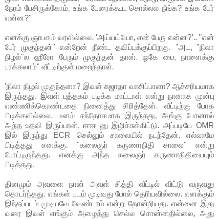
நேரம் பேசிருக்கோம், உங்க பேரைக்கூட சொல்லல நீங்க? உங்க பேர்
என்ன?"
எனக்கு ஞாபகம் வரவில்லை. 'அய்யய்யோ, என் பேரு என்ன?'.. "என்
பேர் முகுந்தன்" என்றேன் நீண்ட தவிப்புக்குப்பிறகு. "அட, "நிலா
நிழல்"ல ஹீரோ பேரும் முகுந்தன் தான். ஓகே பை, நாளைக்கு
பாக்கலாம்" வீட்டிற்குள் மறைந்தாள்.
'நிலா நிழல் முகுந்தனா? இவள் சுஜாதா வாசிப்பாளா? ஆச்சரியமாக
இருந்தது. இவள் புத்தகம் படிக்க மாட்டாள் என்று நானாக முன்பு
எண்ணிக்கொண்டதை நினைத்து சிரித்தேன். வீட்டிற்கு போக
பிடிக்கவில்லை. மனம் சந்தோசமாக இருந்தது, அங்கு போனால்
அந்த உதவி இருப்பான், ஈஈஈ னு இழிச்சுக்கிட்டு. அப்படியே OMR
இல் இருந்து ECR செல்லும் சாலையில் நடந்தேன். எல்லாமே
பிடித்தது எனக்கு. "கலைஞர் கருணாநிதி சாலை" என்று
போட்டிருந்தது. எனக்கு அந்த கலைஞர் கருணாநிதியையும்
பிடித்தது.
தினமும் அவளை நான் அவள் சித்தி வீட்டில் விட்டு வருவது
தொடர்ந்தது. எங்கள் படம் முடிவது போல் தெரியவில்லை. எனக்கும்
இந்தப்படம் முடியவே வேண்டாம் என்று தோன்றியது. என்னை இது
வரை இவள் எங்கும் அழைத்து செல்ல சொன்னதில்லை, அது