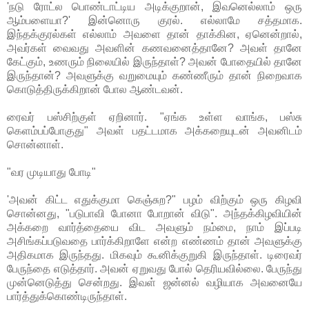
'நடு ரோட்ல பொண்டாட்டிய அடிக்குறான், இவனெல்லாம் ஒரு
ஆம்பளையா?' இன்னொரு குரல். எல்லாமே சத்தமாக.
இந்தக்குரல்கள் எல்லாம் அவளை தான் தாக்கின, ஏனென்றால்,
அவர்கள் வைவது அவளின் கணவனைத்தானே? அவள் தானே
கேட்கும், உணரும் நிலையில் இருந்தாள்? அவன் போதையில் தானே
இருந்தான்? அவளுக்கு வறுமையும் கண்ணீரும் தான் நிறைவாக
கொடுத்திருக்கிறான் போல ஆண்டவன்.
ரைவர் பஸ்சிற்குள் ஏறினார். "ஏங்க உள்ள வாங்க, பஸ்சு
கெளம்பப்போகுது" அவள் பதட்டமாக அக்கறையுடன் அவனிடம்
சொன்னாள்.
"வர முடியாது போடி"
'அவன் கிட்ட எதுக்குமா கெஞ்சுற?" பழம் விற்கும் ஒரு கிழவி
சொன்னது, "படுபாவி போனா போறான் விடு". அந்தக்கிழவியின்
அக்கறை வார்த்தையை விட அவளும் நம்மை, நாம் இப்படி
அசிங்கப்படுவதை பார்க்கிறாளே என்ற எண்ணம் தான் அவளுக்கு
அதிகமாக இருந்தது. மிகவும் கூனிக்குறுகி இருந்தாள். டிரைவர்
பேருந்தை எடுத்தார். அவன் ஏறுவது போல் தெரியவில்லை. பேருந்து
முன்னெடுத்து சென்றது. இவள் ஜன்னல் வழியாக அவனையே
பார்த்துக்கொண்டிருந்தாள்.