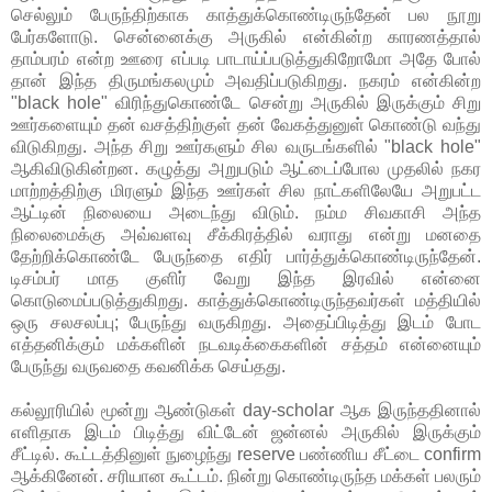
செல்லும் பேருந்திற்காக காத்துக்கொண்டிருந்தேன் பல நூறு
பேர்களோடு. சென்னைக்கு அருகில் என்கின்ற காரணத்தால்
தாம்பரம் என்ற ஊரை எப்படி பாடாய்ப்படுத்துகிறோமோ அதே போல்
தான் இந்த திருமங்கலமும் அவதிப்படுகிறது. நகரம் என்கின்ற
"black hole" விரிந்துகொண்டே சென்று அருகில் இருக்கும் சிறு
ஊர்களையும் தன் வசத்திற்குள் தன் வேகத்துனுள் கொண்டு வந்து
விடுகிறது. அந்த சிறு ஊர்களும் சில வருடங்களில் "black hole"
ஆகிவிடுகின்றன. கழுத்து அறுபடும் ஆட்டைப்போல முதலில் நகர
மாற்றத்திற்கு மிரளும் இந்த ஊர்கள் சில நாட்களிலேயே அறுபட்ட
ஆட்டின் நிலையை அடைந்து விடும். நம்ம சிவகாசி அந்த
நிலைமைக்கு அவ்வளவு சீக்கிரத்தில் வராது என்று மனதை
தேற்றிக்கொண்டே பேருந்தை எதிர் பார்த்துக்கொண்டிருந்தேன்.
டிசம்பர் மாத குளிர் வேறு இந்த இரவில் என்னை
கொடுமைப்படுத்துகிறது. காத்துக்கொண்டிருந்தவர்கள் மத்தியில்
ஒரு சலசலப்பு; பேருந்து வருகிறது. அதைப்பிடித்து இடம் போட
எத்தனிக்கும் மக்களின் நடவடிக்கைகளின் சத்தம் என்னையும்
பேருந்து வருவதை கவனிக்க செய்தது.
கல்லூரியில் மூன்று ஆண்டுகள் day-scholar ஆக இருந்ததினால்
எளிதாக இடம் பிடித்து விட்டேன் ஜன்னல் அருகில் இருக்கும்
சீட்டில். கூட்டத்தினுள் நுழைந்து reserve பண்ணிய சீட்டை confirm
ஆக்கினேன். சரியான கூட்டம். நின்று கொண்டிருந்த மக்கள் பலரும்