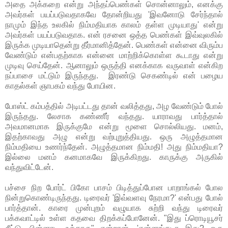
அதை அக்கறை என்று அந்தப்பெண்கள் சொன்னாலும், எனக்கு
அவர்கள் பயப்படுவதாகவே தோன்றியது 'இவனோடு சேர்ந்தால்
நாமும் இந்த உலகில் நிம்மதியாக காலம் தள்ள முடியாது' என்று
அவர்கள் பயப்படுவதாக. என் ரசனை ஒத்த பெண்கள் இவ்வுலகில்
இருக்க முடியாதென்று தீர்மானித்தேன். பெண்கள் என்னை விரும்ப
வேண்டும் என்பதற்காக என்னை மாற்றிக்கொள்ள கூடாது என்று
முடிவு செய்தேன். ஆனாலும் ஒருத்தி எனக்காக வருவாள் என்கிற
நப்பாசை மட்டும் இருந்தது. இரண்டு செகண்டில் என் பழைய
காதல்கள் ஞாபகம் வந்து போயின.
போஸ்ட் கம்பத்தில் அடிபட்டது தான் வலித்தது, அழ வேண்டும் போல்
இருந்தது. லேசாக கண்ணீர் வந்தது. யாராவது பார்த்தால்
அவமானமாக இருக்குமே என்று மூளை சொல்லியது. மனம்,
இதற்காவது அழு என்று வற்புறுத்தியது. ஒரு அழுத்தமான
நிம்மதியை உணர்ந்தேன். அழுத்தமான நிம்மதி! அது நிம்மதியா?
இல்லை மனம் கனமாகவே இருக்கிறது. காருக்கு அருகில்
வந்துவிட்டேன்.
பச்சை நிற போர்ட் பிகோ பாசம் பிடித்துப்போன பாறாங்கல் போல
நின்றுகொண்டிருந்தது. டிரைவர் 'இவ்வளவு நேரமா?' என்பது போல்
பார்த்தான். காரை முன்புறம் வழுயாக சுற்றி வந்து டிரைவர்
பக்கவாட்டில் உள்ள கதவை திறக்கப்போனேன். "இது ப்ரொடியூசர்