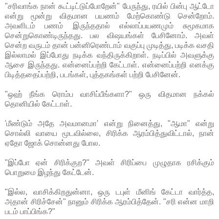
"சரிவாங்க நான் கூட்டிட்டுப்போறேன்" பேருந்து, ரயில் பின்பு ஆட்டோ
என்று மூன்று விதமான பயணம் மேற்கொண்டு சென்றோம்.
அவளிடம் பணம் இருந்ததால் எல்லாப்பயணமும் சுமூகமாக
சென்றுகொண்டிருந்தது. பல விஷயங்கள் பேசினோம். அவள்
சென்ற வருடம் தான் பன்னிரெண்டாம் வகுப்பு முடித்து, படிக்க வசதி
இல்லாமல் இப்போது நடிக்க வந்திருக்கிறாள். நடிப்பில் அவளுக்கு
ஆசை இருந்தது. என்னைப்பற்றி கேட்டாள். என்னைப்பற்றி எனக்கு
பிடித்ததைப்பற்றி, படங்கள், புத்தகங்கள் பற்றி பேசினேன்.
"ஒஹ் நீங்க ரொம்ப வாசிப்பீங்களா?" ஒரு விதமான நக்கல்
தொனியில் கேட்டாள்.
'மீண்டும் அதே அவமானமா' என்று நினைத்து, "ஆமா" என்று
சொல்லி வாயை மூடவில்லை, சிரிக்க ஆரம்பித்துவிட்டால், நான்
ஏதோ ஜோக் சொன்னது போல.
"இப்போ ஏன் சிரிக்குற?" அவள் சிரிப்பை முழுதாக ரசிக்கும்
பொறுமை இழந்து கேட்டேன்.
"இல்ல, வாசிக்கிறதுன்னா, ஒரு டபுள் மீனிங் கேட்டா வார்த்த,
அதான் சிரிச்சேன்" நானும் சிரிக்க ஆரம்பித்தேன். "சரி என்ன மாறி
படம் பாப்பிங்க?"