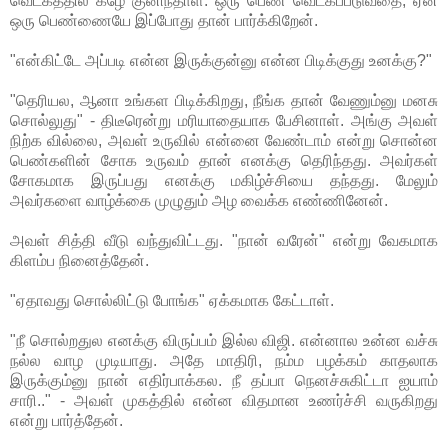
வெட்கத்தில் கீழே குனிந்தாள். ஒரு பெண் வெட்கப்படுவதை, ஏன்
ஒரு பெண்ணையே இப்போது தான் பார்க்கிறேன்.
"என்கிட்டே அப்படி என்ன இருக்குன்னு என்ன பிடிக்குது உனக்கு?"
"தெரியல, ஆனா உங்கள பிடிக்கிறது, நீங்க தான் வேணும்னு மனசு
சொல்லுது" - திடீரென்று மரியாதையாக பேசினாள். அங்கு அவள்
நிற்க வில்லை, அவள் உருவில் என்னை வேண்டாம் என்று சொன்ன
பெண்களின் சோக உருவம் தான் எனக்கு தெரிந்தது. அவர்கள்
சோகமாக இருப்பது எனக்கு மகிழ்ச்சியை தந்தது. மேலும்
அவர்களை வாழ்க்கை முழுதும் அழ வைக்க எண்ணினேன்.
அவள் சித்தி வீடு வந்துவிட்டது. "நான் வரேன்" என்று வேகமாக
கிளம்ப நினைத்தேன்.
"ஏதாவது சொல்லிட்டு போங்க" ஏக்கமாக கேட்டாள்.
"நீ சொல்றதுல எனக்கு விருப்பம் இல்ல விஜி. என்னால உன்ன வச்சு
நல்ல வாழ முடியாது. அதே மாதிரி, நம்ம பழக்கம் காதலாக
இருக்கும்னு நான் எதிர்பாக்கல. நீ தப்பா நெனச்சுகிட்டா ஐயாம்
சாரி.." - அவள் முகத்தில் என்ன விதமான உணர்ச்சி வருகிறது
என்று பார்த்தேன்.