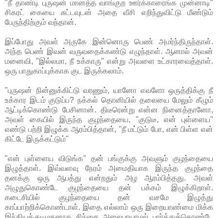
"நீ தாண்டி புருஷன் மானத்த வாங்குற ஊர்க்காரைங்க முன்னாடி"
சிகரட் கையை சுட்டவுடன் அதை வீசி எறிந்துவிட்டு மீண்டும்
பேருந்திற்கும் வந்தான்.
இப்போது அவள் அருகே இன்னொரு பெண் அமர்ந்திருந்தாள்.
அந்த பெண் இவன் வருவதைக்கண்டு எழுந்தாள். ஆனால் அவன்
மனைவி, "இல்லமா, நீ உக்காரு" என்று அவளை உட்காரவைத்தாள்.
ஒரு பாதுகாப்புக்காக குட இருக்கலாம்.
"புருஷன் நின்னுக்கிட்டு வரணும், யானோ எவளோ ஒருத்திக்கு நீ
உக்கார இடம் குடுப்ப? நக்கல் தொனியில் தலையை மேலும் கீழும்
ஆட்டிக்கொண்டு பேசினான். திடீரென்று என்ன நினைத்தானோ,
அவள் கையில் இருந்த குழந்தையை, "குடுடீ, என் புள்ளைய"
எண்டு பற்றி இழுக்க ஆரம்பித்தான், "நீ மட்டும் போ, என் பிள்ள என்
கிட்டே இருக்கட்டும்"
"என் புள்ளைய விடுங்க" தன் பங்குக்கு அவளும் குழந்தையை
இழுத்தாள். இவ்வளவு நேரம் அமைதியாக இருந்த குழந்தை
தனக்கு ஒரு ஆபத்து என்றதும் அழ ஆரம்பித்தது. அவள்
அழுதுகொண்டே குழந்தையை தன் பக்கம் இழுக்கிறாள்.
கடைசியில் குழந்தையை தன் வசமே இழுத்து
காப்பாற்றிக்கொண்டாள். இதை எல்லாம் ஒரு இறையாண்மை மிக்க
இந்தியக்குடிமகனாக சிந்தை அலைபாயாமல் பார்த்துக்கொண்டே