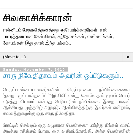
சிவகாசிக்காரன்
என்னிடம் மேதாவித்தனத்தை எதிர்பார்க்காதீர்கள். என்
பாமரத்தனமான கேள்விகள், சந்தோசங்கள், எண்ணங்கள்,
கோபங்கள் இது தான் இந்த பக்கம்..
▼
Sunday, November 7, 2010
சாரு நிவேதிதாவும் அவரின் ஒப்பீடுகளும்..
பெரும்பான்மையானவர்களின்
விருப்புகளை நம்பிக்கைகளை
'தவறு' 'முட்டாள்தனம்' 'அறிவிலி' என்று சொல்வதன் மூலம் பெயர்
எடுத்து விடலாம் என்பது பெரியாரின் நம்பிக்கை. இதை பாஷன்
ஆக்கியது முத்தமிழ் அறிஞர். ஆன்மிகத்திற்கு இவர்கள் என்றால்,
கலைத்துறைக்கு ஒரு சாரு நிவேதிதா.
ரோட்டில் செல்லும் ஒரு அழகான பெண்ணை பார்த்து நீங்கள் சைட்
அடித்து ரசிக்கும் போது, ஒரு அதிகப்பிரசங்கி, அந்த பெண்ணின்