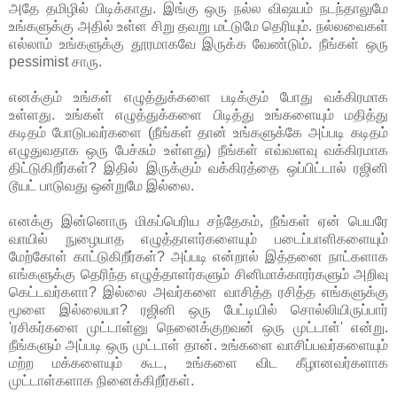
அதே தமிழில் பிடிக்காது. இங்கு ஒரு நல்ல விஷயம் நடந்தாலுமே
உங்களுக்கு அதில் உள்ள சிறு தவறு மட்டுமே தெரியும். நல்லவைகள்
எல்லாம் உங்களுக்கு தூரமாகவே இருக்க வேண்டும். நீங்கள் ஒரு
pessimist சாரு.
எனக்கும் உங்கள் எழுத்துக்களை படிக்கும் போது வக்கிரமாக
உள்ளது. உங்கள் எழுத்துக்களை பிடித்து உங்களையும் மதித்து
கடிதம் போடுபவர்களை (நீங்கள் தான் உங்களுக்கே அப்படி கடிதம்
எழுதுவதாக ஒரு பேச்சும் உள்ளது) நீங்கள் எவ்வளவு வக்கிரமாக
திட்டுகிறீர்கள்? இதில் இருக்கும் வக்கிரத்தை ஒப்பிட்டால் ரஜினி
டூயட் பாடுவது ஒன்றுமே இல்லை.
எனக்கு இன்னொரு மிகப்பெரிய சந்தேகம், நீங்கள் ஏன் பெயரே
வாயில் நுழையாத எழுத்தாளர்களையும் படைப்பாளிகளையும்
மேற்கோள் காட்டுகிறீர்கள்? அப்படி என்றால் இத்தனை நாட்களாக
எங்களுக்கு தெரிந்த எழுத்தாளர்களும் சினிமாக்காரர்களும் அறிவு
கெட்டவர்களா? இல்லை அவர்களை வாசித்த ரசித்த எங்களுக்கு
மூளை இல்லையா? ரஜினி ஒரு பேட்டியில் சொல்லியிருப்பார்
'ரசிகர்களை முட்டாள்னு நெனைக்குறவன் ஒரு முட்டாள்' என்று.
நீங்களும் அப்படி ஒரு முட்டாள் தான். உங்களை வாசிப்பவர்களையும்
மற்ற மக்களையும் கூட, உங்களை விட கீழானவர்களாக
முட்டாள்களாக நினைக்கிறீர்கள்.