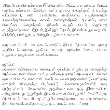
அதே நேரத்தில் உங்களை இந்தியாவில் (அப்படி சொன்னால் கோபம்
வருமே, உங்களை இந்தியா என்ற குப்பை நாட்டிற்குள் அடைத்து
விட்டதாக..), சாரி, உலகிலேயே மிகப்பெரிய எழுத்தாளராக
நினைத்துக்கொண்டு காலம் தள்ளுகிறீர்கள். நினைப்பு தான்
பிழைப்பை கெடுக்கும். நீங்கள் கூறும் பெயர் தெரியாத
எழுத்தாளர்களை பற்றியும், இன்னும் பிறவும், நீங்கள் கூறுவதை விட
விக்கிபீடியாவிலும் கூகிளிலும் அதிகமாக உள்ளன.
ஒரு படைப்பாளி படைக்க வேண்டும், இப்படி பிற படைப்பை குறை
கூறியே பொழுதை ஒப்பேற்ற கூடாது. முதலில் நீங்கள் உங்கள்
எழுத்தை ஒழுங்காக கவனியுங்கள்.
குறிப்பு:
உங்களை சுப்பிரமணிய சாமியுடன் ஒப்பிட்டு எழுதியது உங்களுக்கு
அவ்வளவு கோபத்தை உண்டு பண்ணுகிறதோ? அவரை விட நீங்கள்
ஒரு மிகப்பெரிய கோமாளி. அவர் பல வெளி நாடுகளின் (வெளி நாடு
என்றால் உங்களுக்கு பிடிக்குமே) பல்கலைகழகங்களில் உரை
ஆற்றயுள்ளார். கேரளாவில் முதன்மையான ஒரு நிர்வாகவியல்
கல்லூரியை நடத்துகிறார். நீங்கள் என்ன செய்து விட்டர்கள்? அவர்
அரசியல் பேச்சை விடவும் சிறு பிள்ளைத்தனமாக உள்ளது உங்களை
நீங்களே உலகின் சிறந்த எழுத்தாளராக கொண்டாடுவது.