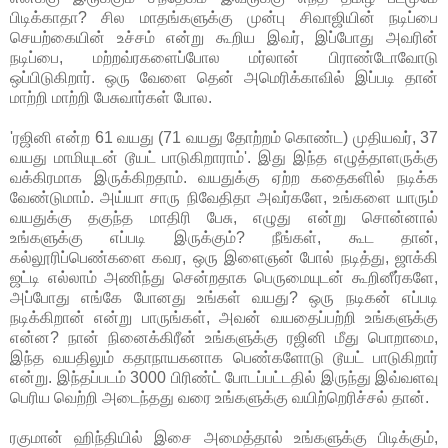
பிடிக்காதா? சில மாதங்களுக்கு முன்பு சிவாஜியின் நடிப்பை
செயற்கையின் உச்சம் என்று கூறிய இவர், இப்போது அவரின்
நடிப்பை, மற்றவ்ரகளைப்போல மர்லான் பிராண்டோவோடு
ஒப்பிடுகிறார். ஒரு வேளை தென் அமெரிக்காவில் இப்படி தான்
மாற்றி மாற்றி பேசுவார்கள் போல.
'ரஜினி என்ற 61 வயது (71 வயது தோற்றம் கொண்ட) முதியவர், 37
வயது மாமியுடன் டூயட் பாடுகிறாராம்'. இது இந்த எழுத்தாளருக்கு
வக்கிரமாக இருக்கிறதாம். வயதுக்கு ஏற்ற கதைகளில் நடிக்க
வேண்டுமாம். அய்யா சாரு நிவேதிதா அவர்களே, உங்களை யாரும்
வயதுக்கு தகுந்த மாதிரி பேசு, எழுது என்று சொன்னால்
உங்களுக்கு எப்படி இருக்கும்? நீங்கள், கூட தான்,
கல்லூரிப்பெண்களை கவர, ஒரு இளைஞன் போல் நடித்து, ஜாக்கி
ஜட்டி எல்லாம் அணிந்து சென்றதாக பெருமையுடன் கூறினீர்களே,
அப்போது எங்கே போனது உங்கள் வயது? ஒரு நடிகன் எப்படி
நடிக்கிறான் என்று பாருங்கள், அவன் வயதைப்பற்றி உங்களுக்கு
என்ன? நான் நினைக்கிரீன் உங்களுக்கு ரஜினி மீது பொறாமை,
இந்த வயதிலும் கதாநாயகனாக பெண்களோடு டூயட் பாடுகிறார்
என்று. இந்தப்படம் 3000 பிரிண்ட் போடப்பட்டதில் இருந்து இவ்வளவு
பெரிய வெற்றி அடைந்தது வரை உங்களுக்கு வயிற்றெரிச்சல் தான்.
ரகுமான் ஹிந்தியில் இசை அமைத்தால் உங்களுக்கு பிடிக்கும்,