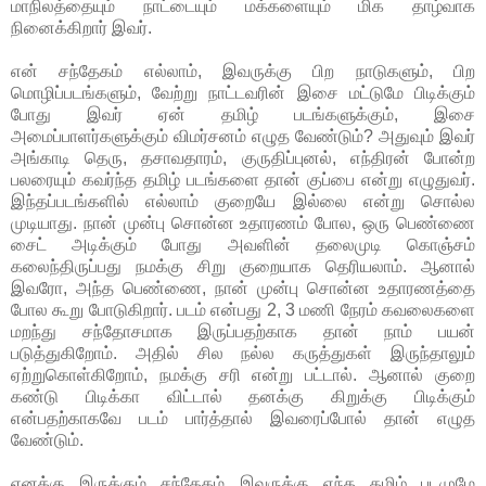
மாநிலத்தையும் நாட்டையும் மக்களையும் மிக தாழ்வாக
நினைக்கிறார் இவர்.
என் சந்தேகம் எல்லாம், இவருக்கு பிற நாடுகளும், பிற
மொழிப்படங்களும், வேற்று நாட்டவரின் இசை மட்டுமே பிடிக்கும்
போது இவர் ஏன் தமிழ் படங்களுக்கும், இசை
அமைப்பாளர்களுக்கும் விமர்சனம் எழுத வேண்டும்? அதுவும் இவர்
அங்காடி தெரு, தசாவதாரம், குருதிப்புனல், எந்திரன் போன்ற
பலரையும் கவர்ந்த தமிழ் படங்களை தான் குப்பை என்று எழுதுவர்.
இந்தப்படங்களில் எல்லாம் குறையே இல்லை என்று சொல்ல
முடியாது. நான் முன்பு சொன்ன உதாரணம் போல, ஒரு பெண்ணை
சைட் அடிக்கும் போது அவளின் தலைமுடி கொஞ்சம்
கலைந்திருப்பது நமக்கு சிறு குறையாக தெரியலாம். ஆனால்
இவரோ, அந்த பெண்ணை, நான் முன்பு சொன்ன உதாரணத்தை
போல கூறு போடுகிறார். படம் என்பது 2, 3 மணி நேரம் கவலைகளை
மறந்து சந்தோசமாக இருப்பதற்காக தான் நாம் பயன்
படுத்துகிறோம். அதில் சில நல்ல கருத்துகள் இருந்தாலும்
ஏற்றுகொள்கிறோம், நமக்கு சரி என்று பட்டால். ஆனால் குறை
கண்டு பிடிக்கா விட்டால் தனக்கு கிறுக்கு பிடிக்கும்
என்பதற்காகவே படம் பார்த்தால் இவரைப்போல் தான் எழுத
வேண்டும்.
எனக்கு இருக்கும் சந்தேகம் இவருக்கு எந்த தமிழ் படமுமே