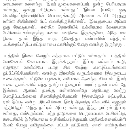
உடைகளை களைந்து, 'இவர் முலைகளைப்பார், ஒன்று பெரியதாக
உள்ளது, ஒன்று சிறிதாக உள்ளது..' 'இவள் (யாரோ ஒரு
வெளிநாட்டுக்காரியின் பெயரைக்கூறி) அவளை காப்பி அடித்து
உள்ளே சிலிக்கான் பேட் வைத்திருக்கிறாள்'.. 'இவளுடைய அம்மா
ஒரு தேவடியாள்'.. என்கிற தொனியில் வக்கிரமாக கேவலமாக
பேசினால் உங்களுக்கு என்ன மனநிலை இருக்குமோ, அதே மன
நிலை தான் இந்த சாரு நிவேதிதா என்பவரின் எந்திரன்
படத்தைப்பற்றிய கட்டுரையை வாசிக்கும் போது எனக்கு இருந்தது..
படத்தின் இசை வெறும் சத்தமாக மட்டும் உள்ளதாம். படத்தின்
லோகேசன் கேவலமாக இருக்கிறதாம். இப்படி எல்லாம் கூறி,
ஏதேதோ கேள்வியே படாத சில வேற்று மொழிப்படங்களை
ஒப்பிட்டுப்பேசுகிறார். எனக்கு இரண்டு வருடங்களாக இவருடைய
வலைத்தளம் மட்டுமே பழக்கம், சமீபமாக ஆனந்த விகடன். இவர்
வலை தளங்களில் எந்த தமிழ் படத்தையும் பாராட்டி நான் கண்டதே
இல்லை. ஆனால் நமக்கு என்னவென்றே தெரியாத வேற்று
மொழிப்படங்களை சிலாகித்துப்பேசுவார். இசையிலும் அப்படியே.
ஏன் இப்படி என்று புரியவில்லை. இவர் ஆனந்த விகடனில் எழுதும்
பத்தியிலும் 'அந்த நாட்டில் அப்படி உள்ளது, இந்த நாட்டில் இப்படி
உள்ளது, என்றெல்லாம் மற்ற நாடுகளை பெருமையாக பேசிவிட்டு,
கடைசியில் இந்தியாவை அசிங்கப்படுத்துவார். மாநிலங்களைப்பற்றி
பேசும் போது தமிழகத்தை மட்டம் தட்டுவார். தான் சார்ந்துள்ள