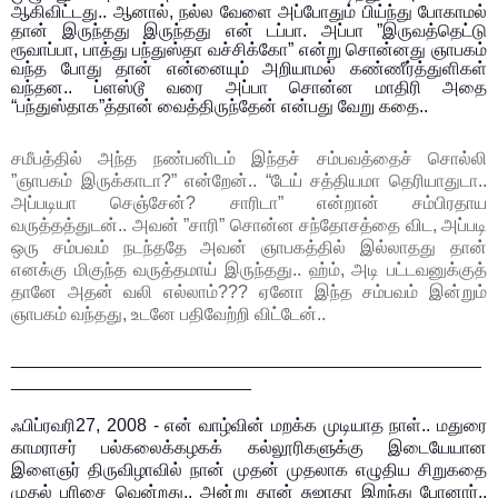
ஆகிவிட்டது.. ஆனால், நல்ல வேளை அப்போதும் பிய்ந்து போகாமல்
தான் இருந்தது இருந்தது என் டப்பா. அப்பா ”இருவத்தெட்டு
ரூவாப்பா, பாத்து பந்துஸ்தா வச்சிக்கோ” என்று சொன்னது ஞாபகம்
வந்த போது தான் என்னையும் அறியாமல் கண்ணீர்த்துளிகள்
வந்தன.. ப்ளஸ்டூ வரை அப்பா சொன்ன மாதிரி அதை
“பந்துஸ்தாக”த்தான் வைத்திருந்தேன் என்பது வேறு கதை..
சமீபத்தில் அந்த நண்பனிடம் இந்தச் சம்பவத்தைச் சொல்லி
”ஞாபகம் இருக்காடா?” என்றேன்.. “டேய் சத்தியமா தெரியாதுடா..
அப்படியா செஞ்சேன்? சாரிடா” என்றான் சம்பிரதாய
வருத்தத்துடன்.. அவன் ”சாரி” சொன்ன சந்தோசத்தை விட, அப்படி
ஒரு சம்பவம் நடந்ததே அவன் ஞாபகத்தில் இல்லாதது தான்
எனக்கு மிகுந்த வருத்தமாய் இருந்தது.. ஹ்ம், அடி பட்டவனுக்குத்
தானே அதன் வலி எல்லாம்??? ஏனோ இந்த சம்பவம் இன்றும்
ஞாபகம் வந்தது, உடனே பதிவேற்றி விட்டேன்..
_______________________________________________
________________________
ஃபிப்ரவரி27, 2008 - என் வாழ்வின் மறக்க முடியாத நாள்.. மதுரை
காமராசர் பல்கலைக்கழகக் கல்லூரிகளுக்கு இடையேயான
இளைஞர் திருவிழாவில் நான் முதன் முதலாக எழுதிய சிறுகதை
முதல் பரிசை வென்றது.. அன்று தான் சுஜாதா இறந்து போனார்..