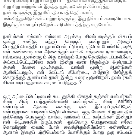
மிக்சர் வண்டி’யிலும் பல தரப்பட்ட தலைப்பில் கருத்துக்கள் வரும்..
சிறு சிறு மாற்றங்கள் இருந்தாலும், ஃபேஸ்புக்கில் பார்த்த
நண்பர்களுக்கு இது மீள்பதிவாகத் தெரியலாம்,
மன்னித்துவிடுங்கள்.. மற்றவர்களுக்கு இது நிச்சயம் சுவாரசியமாக
இருக்கும் என நம்புகிறேன்.. சரி விசயத்திற்கு வருவோம்..
நண்பர்கள் எல்லாம் என்னை அடிக்கடி கிண்டலடிக்
கும் விசயம்
ஒன்று உண்டு. எந்தப் பொருள் என்றாலும் அதைப்
பொத்திப்பொத்திப் பாதுகாப்பேன். ட்ரிம்மர், ஏர்டெல் டோங்கில், ஷூ,
என் கண்ணாடி என அனைத்தும் வாங்கி எத்தனை நாளானாலும்,
எவ்வளவு பழசானாலும் அது வாங்கும் போது கொடுத்த டப்பாவிலோ,
அட்டைப்பெட்டியிலோ தான் இன்று வரை இருக்கும் அன்றாடம்
அதன் வேலை முடிந்ததும்.. வாங்கி மூன்று ஆண்டுகள்
ஆகிவிட்டாலும், என் லேப்டாப் கீபோர்டை, அதோடு சேர்த்துக்
கொடுத்தத் துணியால் தான் இன்று வரை மூடுகிறேன். நண்பர்கள்
கிண்டலடிப்பதற்கான காரணம் புரிந்ததா?
ஒரு அட்டைப்பெட்டியைக் கூட தூக்கி வீசாதக் கஞ்சன் என்பார்கள்
சிலர். சிலர் பயந்தாங்கொல்லி என்பார்கள்.. சிலர் selfish
என்பார்கள். ஆனால் எனக்கு ஏன் இப்படியிருக்கிறேன்
என்பதற்கான காரணம் தெரியவில்லை.. ஒரு வேளை சிறு வயதில்
ஒவ்வொரு பொருளும் வாங்க, நாங்கள் பட்ட கஷ்டங்கள் இன்றும்
என் அடிமனதில் இருப்பதால், ஒவ்வொரு பொருளையும் ஏதோ
கொஹினூர் வைரம் போல் வைத்திருக்கிறேனோ என்னவோ..
ஆனால் இதைப் பற்றியெல்லாம் யோசிக்கும் போது ஒரு சம்பவம்