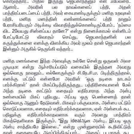
கொடுத்தார்.. அதில் இருந்து ஜெயகாந்தனும் என் ஃபேவரைட்
ஆனார்.. அவரின் பல நாவல்களைப் பற்றி, அதன்
பாத்திரப்படைப்பைப் பற்றி, அவர் கையாண்டிருக்கும் மனித உறவுகள்
பற்றி, மனித மனத்தின் எண்ணங்களைப் பற்றி நானும்
பேராசியரியரும் அடிக்கடி விவாதித்துக்கொண்டிருப்போம்.. ’நம்மை
விட 20வயது சின்னப்பய தானே?’ என்று நினைக்காமல் என்னிடம்
போட்டிபோட்டு விவாதம் செய்து, ஜெயகாந்தனின் பல
கருத்துக்களை எனக்கு விளக்கிய அவர் மூலம் தான் ஜெயகாந்தன்
இன்னும் அருகில் நெருங்கி வந்தார்..
மனித மனங்களை இந்த அளவுக்கு உள்ளே சென்று ஒருவன் அலச
முடியுமா என்று ஆச்சரியப்படும் வகையில் இருந்தன அவரது
ஒவ்வொரு நாவலும்.. எல்லோருக்கும் சி.நே.சி.ம. பிடித்திருந்தால்,
எனக்கு மட்டும் என்னமோ அவரின் ‘ஒரு நடிகை நாடகம்
பார்க்கிறாள்’ தான் மிகப்பிடித்திருந்தது.. பத்திரிகையாளன் மேல்
அந்த நடிகை காட்டும் எதையும் எதிர்பாராத அந்த அன்பு
உண்மையில் மிகப் புதியது.. அப்படி ஒரு பெண்ணைத் தான்
ஒவ்வொரு ஆணும் தேடுவான். மிகவும் பக்குவமாக, அன்பை மட்டும்
கொடுப்பவளாக, எதையும் எதிர்பார்க்கதவளாக, ஏன் அன்பைக் கூட
பதிலுக்கு எதிர்பார்க்காதவளாக வரும் அவளது பாத்திரம்
மிகத்தெளிவாக இருக்கும். “
இது idealஆன அன்பு..
இப்படி ஒரு
அன்பு சாத்தியமே இல்லை..” என்று முன்னுரையில் கூறிவிட்டுத்
தான் கதையையே ஆரம்பித்திருப்பார்.. அதைப் படமாகக் கூட