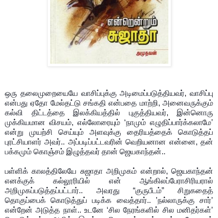
ஒரு தலைமுறையையே வாசிப்புக்கு அடிமைப்படுத்தியவர், வாசிப்பு
என்பது ஏதோ மேல்தட்டு சங்கதி என்பதை மாற்றி, அனைவருக்கும்
கல்வி திட்டத்தை இலக்கியத்தில் புகுத்தியவர், இன்னொரு
முக்கியமான விசயம், எல்லோரையும் ‘நாமும் எழுதிப்பார்க்கலாமே’
என்று முயற்சி செய்யும் அளவுக்கு தைரியத்தைக் கொடுத்தப்
புரட்சியாளர் அவர்.. அப்படிப்பட்டவரின் வெறியனான என்னை, தன்
பக்கமும் கொஞ்சம் இழுத்தவர் தான் ஜெயகாந்தன்..
பள்ளிக் காலத்திலேயே சுஜாதா அறிமுகம் என்றால், ஜெயகாந்தன்
எனக்குக் கல்லூரியில் என் ஆங்கிலப்பேராசிரியரால்
அறிமுகப்படுத்தப்பட்டார்.. அவரது “குருபீடம்” சிறுகதைத்
தொகுப்பைக் கொடுத்துப் படிக்க வைத்தார்.. ’நல்லாருக்கு சார்’
என்றேன் அடுத்த நாள்.. உடனே ‘சில நேரங்களில் சில மனிதர்கள்’