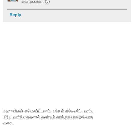
கண்டிப்பாக.. (y)
Reply
அனானிகள் கமெண்ட்டலாம், உங்கள் கமெண்ட், வரம்பு
மீறிய வார்த்தைகளால் தனிநபர் தாக்குதலாக இல்லாத
வரை..