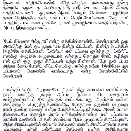
ஓடினான்.. சுற்றிக்கொண்டே கீழே விழுந்து நான்கைந்து முறை
தரையில் உருண்டது. அப்போதும் திருப்தியடையாத அவன் அதை
எத்திக்கொண்டே ஓடினான்.அவன் காலும் செம்மண் புழுதியும்
தான் தெரிந்ததே தவிர என் டப்பா தெரியவேயில்லை.. ’ஹே ராம்’
படத்தில் கமல் கண் முன்னே ராணி முகர்ஜியைக் கெடுப்பார்களே,
அப்படி இருந்தது எனக்கு..
“டேய் நில்லுறா நில்லுறா” என்று கத்திக்கொண்டே சென்ற நான் ஒரு
அளவிற்கு மேல் ஓட முடியாமல் நின்று விட்டேன்.. நின்றே இடத்தில்
இருந்தே கத்தினேன், “ப்ளீஸ்டா என் டப்பாவ குடுத்துரு.. ப்ளீஸ்”..
எனக்கு அழுகை அழுகையாக வந்தது.. கொஞ்ச நேரம் கழித்து
என் முன் ஒரு குரூர சிரிப்புடன் வந்து நின்றான். “போ ஒன் டப்பா
அந்தா கோல் போஸ்ட் கிட்ட கெடக்கு. எடுத்துக்கோ. இனிமேல் புது
டப்பாலாம் கொண்டு வரக்கூடாது” என்று சொல்லிவிட்டுச்
சென்றான்.
எனக்குப் பெரிய அழுகையோ அவன் மீது கோபமோ வரவில்லை.
நான் வளர்ந்த சூழல் அப்படி. ’நம்மை விட வசதியில்
உயர்ந்தவர்களிடம் கோபத்தைக் காட்டக்கூடாது. அவர்கள் என்ன
செய்தாலும் பொறுத்துக்கொண்டு, மோதாமல் ஒதுங்கி விடுவது
தான் நமக்கு நல்லது’ என்று போதிக்கப்பட்டிருந்தது.. அவன் போன
திசையையே கொஞ்ச நேரம் பார்த்துக்கொண்டு என் டப்பாவை
நோக்கி ஓடினேன். அதன் வெள்ளை நிறம் முழுவதும் சிராய்ப்புகள்,
அந்த சிராய்ப்புகளில் எல்லாம் செம்மண் துகள், சிண்ட்ரெல்லா கதை
முழுவதும் புள்ளி புள்ளியாக செம்மண் படிந்து அசிங்கமாக