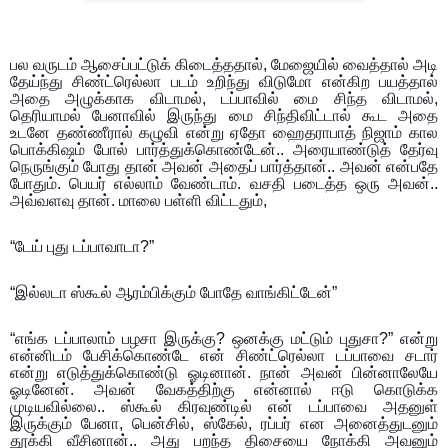
பல வருடம் ஆசைப்பட்டுக் கிடைத்ததால், மேஜையில் வைத்தால் அடி
தேய்ந்து சிண்ட்ரெல்லா படம் உறிந்து விடுமோ என்கிற பயத்தால்
அதை அழுக்காக விடாமல், டப்பாவில் மை சிந்த விடாமல்,
தெரியாமல் பேனாவில் இருந்து மை சிந்திவிட்டால் கூட அதை
உடனே தண்ணீரால் கழுவி என்று ஏதோ ஹைதராபாத் நிஜாம் கால
பொக்கிஷம் போல் பார்த்துக்கொண்டேன்.. அரையாண்டுத் தேர்வு
நெருங்கும் போது தான் அவன் அதைப் பார்த்தான்.. அவன் என்பதே
போதும். பெயர் எல்லாம் வேண்டாம். வசதி படைத்த ஒரு அவன்..
அவ்வளவு தான். மாலை பள்ளி விட்டதும்,
“டேய் புது டப்பாவாடா?”
“இல்லடா ஸ்கூல் ஆரம்பிக்கும் போதே வாங்கிட்டேன்”
“எங்க டப்பாலாம் பழசா இருக்கு? ஒனக்கு மட்டும் புதுசா?” என்று
என்னிடம் பேசிக்கொண்டே என் சிண்ட்ரெல்லா டப்பாவை சடார்
என்று எடுத்துக்கொண்டு ஓடினான். நான் அவன் பின்னாலேயே
ஓடினேன். அவன் வேகத்திற்கு என்னால் ஈடு கொடுக்க
முடியவில்லை.. ஸ்கூல் கிரவுண்டில் என் டப்பாவை அதனுள்
இருக்கும் பேனா, பென்சில், ஸ்கேல், ரப்பர் என அனைத்துடனும்
தூக்கி வீசினான்.. அது பறந்த திசையை நோக்கி அவனும்