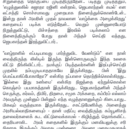
சிறுகதைத் தொகுப்பை முடித்திருந்தேன்.. படித்து முடித்ததும்,
‘எழுத்துலகில் சுஜாதா ரஜினி என்றால், ஜெயகாந்தன் கமல்’ என
லட்சத்தி சொச்சமாவது முறையாக நினைத்துக்கொண்டேன்..
இன்று தான் அவரின் முதல் நாவலான ’வாழ்க்கை அழைக்கிறது’
கதையைப் படிக்க எடுத்தேன்.. வெறும் முன்னுரையோடு
நிறுத்துவிட்டு, மிச்சத்தை இரவில் படிக்கலாம் என
நினைத்திருக்கும் போது தான் அந்தச் செய்தி வந்தது,
ஜெயகாந்தன் இறந்துவிட்டார்..
”வாழ்நாளில் எப்படியாவது பார்த்துவிட வேண்டும்” என நான்
வைத்திருந்த லிஸ்டில் இருந்த இன்னொருவரும் இந்த உலகை
விட்டு நீங்கிவிட்டார்.. நமக்குப் பிடித்தவர்களின் இறப்புச்செய்தி
முதலில் நம்பமுடியாததாகவே இருக்கிறது.. பின் ’இது
பொய்யாகிப்போகாதோ?’ என்கிற நப்பாசை தொற்றிக்கொள்கிறது..
’இல்லை இது உண்மை’ என்கிற நிஜத்தை ஏற்றுக்கொள்ள
கொஞ்சம் பயமாகத்தான் இருக்கிறது.. ஜெயகாந்தனின்
அந்தச்
செருக்கு, கர்வம், திமிர், திறமை, சமூக அக்கறை, கம்பீரம் எல்லாம்
அவருக்கு முன்னும் பின்னும் எந்த எழுத்தாளனுக்கும் கிடையாது..
மிகவும் வருத்தமாக இருக்கிறது.. சகட்டுமேனிக்கு அனைத்து
அரசியல்வாதிகளையும் - தான் மதிப்பு வைத்திருந்த கம்யூனிசத்
தலைவர்களைக் கூட விட்டுவைக்காமல் - கிழித்துத் தொங்கவிட்ட
தைரியசாலி.. அவர் கதைகளில் இருக்கும் மனவியலுக்கு சரி
நிகராக இருக்கும் அவரது முன்னுரை.. அவரை மறைமுகமாகக்