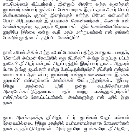
சாபமெல்லாம் விட்டார்கள்.. இன்னும் சிலரோ அந்த ஆனந்தன்
ஐயங்கார் என்பவர் முக்கியப் பேச்சாளராக இருப்பதால் அவர் பெயர்
பெரியதாகவும், குறவர் இனத்தைச் சார்ந்த பிரேமா என்பவரின்
பெயர் சிறியதாகவும் இருப்பதாகச் சொன்னார்கள்.. ஆனால் என்
கேள்விகளுக்கு ஒருவரும் நேரடியாகப் பதில் சொல்லவேயில்லை..
ஜாதியே இல்லை என்று கூறி மதம் மாற்றுபவர்கள் ஏன் தங்கள்
பேனரில் ஜாதியைக் குறிப்பிட வேண்டும்?
நான் ஃபேஸ்புக்கில் அந்த ஃபோட்டோவைப் பதிந்த போது கூட பலரும்,
“மீனாட்சி அம்மன் கோயிலில் ஏது தீட்சிதர்? அங்கு இருப்பது பட்டர்
தானே? தீட்சிதர் என்றால் சிதம்பரத்தில் இருப்பவர் தான்.. அதுவும்
போக இங்கு ஐயங்கார் என்று போட்டிருக்கிறதே? தீட்சிதர் என்னும்
சைவ சமய ஆள் எப்படி ஐயங்கார் என்னும் வைணவராக இருக்க
முடியும்?” என்றெல்லாம் கேள்விகள் கேட்டிருந்தார்கள்.. “இப்படி
இந்து மதத்தைப் பற்றி ஒன்று கூடத்தெரியாமல்
அரைவேக்காட்டுத்தனமாக மதம் மாற்ற எண்ணுகிறார்கள்”
என்றெல்லாம் கோபப்பட்டார்கள்.. அவர்களுக்கு என் பதில் இது
தான்..
ஐயா, அவங்களுக்கு தீட்சிதர், பட்டர், ஐயங்கார் பேதம் எல்லாம்
தேவையில்லை..
இந்து மதத்தில் உயர்வானவர்களாக பிராமணர்கள்
தான் கருதப்படுகிறார்கள்.. அவர் ஐயரோ, ஐயங்காரோ, தீட்சிதரோ,