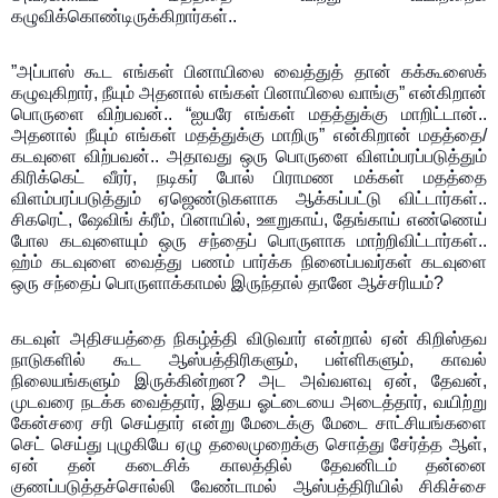
கழுவிக்கொண்டிருக்கிறார்கள்..
”அப்பாஸ் கூட எங்கள் பினாயிலை வைத்துத் தான் கக்கூஸைக்
கழுவுகிறார், நீயும் அதனால் எங்கள் பினாயிலை வாங்கு” என்கிறான்
பொருளை விற்பவன்.. “ஐயரே எங்கள் மதத்துக்கு மாறிட்டான்..
அதனால் நீயும் எங்கள் மதத்துக்கு மாறிரு” என்கிறான் மதத்தை/
கடவுளை விற்பவன்.. அதாவது ஒரு பொருளை விளம்பரப்படுத்தும்
கிரிக்கெட் வீரர், நடிகர் போல் பிராமண மக்கள் மதத்தை
விளம்பரப்படுத்தும் ஏஜெண்டுகளாக ஆக்கப்பட்டு விட்டார்கள்..
சிகரெட், ஷேவிங் க்ரீம், பினாயில், ஊறுகாய், தேங்காய் எண்ணெய்
போல கடவுளையும் ஒரு சந்தைப் பொருளாக மாற்றிவிட்டார்கள்..
ஹ்ம் கடவுளை வைத்து பணம் பார்க்க நினைப்பவர்கள் கடவுளை
ஒரு சந்தைப் பொருளாக்காமல் இருந்தால் தானே ஆச்சரியம்?
கடவுள் அதிசயத்தை நிகழ்த்தி விடுவார் என்றால் ஏன் கிறிஸ்தவ
நாடுகளில் கூட ஆஸ்பத்திரிகளும், பள்ளிகளும், காவல்
நிலையங்களும் இருக்கின்றன? அட அவ்வளவு ஏன், தேவன்,
முடவரை நடக்க வைத்தார், இதய ஓட்டையை அடைத்தார், வயிற்று
கேன்சரை சரி செய்தார் என்று மேடைக்கு மேடை சாட்சியங்களை
செட் செய்து புழுகியே ஏழு தலைமுறைக்கு சொத்து சேர்த்த ஆள்,
ஏன் தன் கடைசிக் காலத்தில் தேவனிடம் தன்னை
குணப்படுத்தச்சொல்லி வேண்டாமல் ஆஸ்பத்திரியில் சிகிச்சை