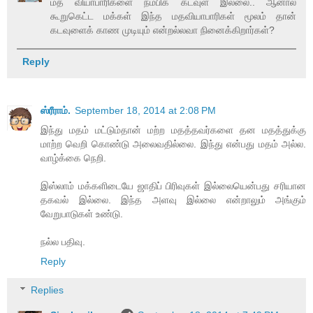
மத வியாபாரிகளை நம்பிக் கடவுள் இல்லை.. ஆனால்
கூறுகெட்ட மக்கள் இந்த மதவியாபாரிகள் மூலம் தான்
கடவுளைக் காண முடியும் என்றல்லவா நினைக்கிறார்கள்?
Reply
ஸ்ரீராம்.
September 18, 2014 at 2:08 PM
இந்து மதம் மட்டும்தான் மற்ற மதத்தவர்களை தன மதத்துக்கு
மாற்ற வெறி கொண்டு அலைவதில்லை. இந்து என்பது மதம் அல்ல.
வாழ்க்கை நெறி.
இஸ்லாம் மக்களிடையே ஜாதிப் பிரிவுகள் இல்லையென்பது சரியான
தகவல் இல்லை. இந்த அளவு இல்லை என்றாலும் அங்கும்
வேறுபாடுகள் உண்டு.
நல்ல பதிவு.
Reply
Replies