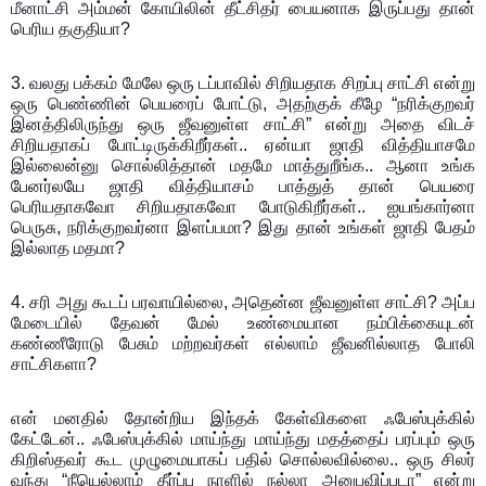
மீனாட்சி அம்மன் கோயிலின் தீட்சிதர் பையனாக இருப்பது தான்
பெரிய தகுதியா?
3. வலது பக்கம் மேலே ஒரு டப்பாவில் சிறியதாக சிறப்பு சாட்சி என்று
ஒரு பெண்ணின் பெயரைப் போட்டு, அதற்குக் கீழே “நரிக்குறவர்
இனத்திலிருந்து ஒரு ஜீவனுள்ள சாட்சி” என்று அதை விடச்
சிறியதாகப் போட்டிருக்கிறீர்கள்.. ஏன்யா ஜாதி வித்தியாசமே
இல்லைன்னு சொல்லித்தான் மதமே மாத்துறீங்க.. ஆனா உங்க
பேனர்லயே ஜாதி வித்தியாசம் பாத்துத் தான் பெயரை
பெரியதாகவோ சிறியதாகவோ போடுகிறீர்கள்.. ஐயங்கார்னா
பெருசு, நரிக்குறவர்னா இளப்பமா? இது தான் உங்கள் ஜாதி பேதம்
இல்லாத மதமா?
4.
சரி அது கூடப் பரவாயில்லை, அதென்ன ஜீவனுள்ள சாட்சி? அப்ப
மேடையில் தேவன் மேல் உண்மையான நம்பிக்கையுடன்
கண்ணீரோடு பேசும் மற்றவர்கள் எல்லாம் ஜீவனில்லாத போலி
சாட்சிகளா?
என் மனதில் தோன்றிய இந்தக் கேள்விகளை ஃபேஸ்புக்கில்
கேட்டேன்.. ஃபேஸ்புக்கில் மாய்ந்து மாய்ந்து மதத்தைப் பரப்பும் ஒரு
கிறிஸ்தவர் கூட முழுமையாகப் பதில் சொல்லவில்லை.. ஒரு சிலர்
வந்து “நீயெல்லாம் தீர்ப்பு நாளில் நல்லா அனுபவிப்படா” என்று