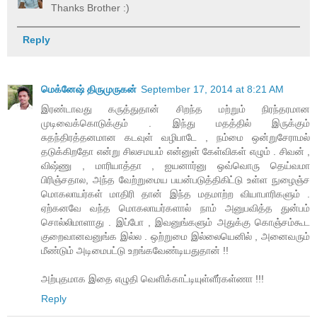
Thanks Brother :)
Reply
மெக்னேஷ் திருமுருகன்
September 17, 2014 at 8:21 AM
இரண்டாவது கருத்துதான் சிறந்த மற்றும் நிரந்தரமான
முடிவைக்கொடுக்கும் . இந்து மதத்தில் இருக்கும்
சுதந்திரத்தனமான கடவுள் வழிபாடே , நம்மை ஒன்றுசேராமல்
தடுக்கிறதோ என்று சிலசமயம் என்னுள் கேள்விகள் எழும் . சிவன் ,
விஷ்ணு , மாரியாத்தா , ஐயனார்னு ஒவ்வொரு தெய்வமா
பிரிஞ்சதால, அந்த வேற்றுமைய பயன்படுத்திகிட்டு உள்ள நுழைஞ்ச
மொகலாயர்கள் மாதிரி தான் இந்த மதமாற்ற வியாபாரிகளும் .
ஏற்கனவே வந்த மொகலாயர்களால் நாம் அனுபவித்த துன்பம்
சொல்லிமாளாது . இப்போ , இவனுங்களும் அதுக்கு கொஞ்சம்கூட
குறைவானவனுங்க இல்ல . ஒற்றுமை இல்லையெனில் , அனைவரும்
மீண்டும் அடிமைபட்டு உறங்கவேண்டியதுதான் !!
அற்புதமாக இதை எழுதி வெளிக்காட்டியுள்ளீர்கள்ணா !!!
Reply