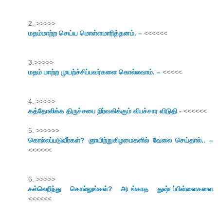
2. >>>>>
ம‌த‌ம்மாற்ற‌ செய்ய‌ மொள்ள‌மாரித்த‌ன‌ம். –
<<<<<<
3.>>>>>
மதம் மாற்ற முயற்ச்சிப்பவர்களை கொல்லவாம். –
<<<<<
4. >>>>>
கத்தோலிக்க திருச்சபை நிர்வகிக்கும் விபச்சார விடுதி -
<<<<<<
5. >>>>>>
கொல்லப்படுவீர்கள்? ஞாயிற்றுகிழமைகளில் வேலை செய்தால்.. –
<<<<<<
6. >>>>>
கல்லெறிந்து கொல்லுங்கள்? அடங்காத துஷ்டப்பிள்ளைகளை
<<<<<<