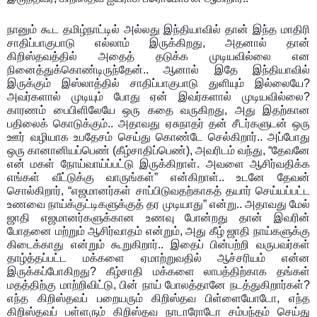
நானும் கூட தமிழ்நாட்டில் அல்லது இந்தியாவில் தான் இந்த மாதிரி
சாதிப்பாகுபாடு எல்லாம் இருக்கிறது, அதனால் தான்
கிறிஸ்தவத்தில் அதைத் தடுக்க முடியவில்லை என
நினைத்துக்கொண்டிருந்தேன்.. ஆனால் இதே இந்தியாவில்
இருக்கும் இஸ்லாத்தில் சாதிப்பாகுபாடு துளியும் இல்லையே?
அவர்களால் முடியும் போது ஏன் இவர்களால் முடியவில்லை?
காரணம் பைபிளிலேயே ஒரு கதை வருகிறது, அது இதற்கான
பதிலைக் கொடுக்கும்.. அதாவது ஏசுநாதர் தன் சீடர்களுடன் ஒரு
ஊர் வழியாக உபதேசம் செய்து கொண்டே செல்கிறார்.. அப்போது
ஒரு கானானியப்பெண் (கீழ்சாதிப்பெண்), அவரிடம் வந்து, “தேவனே
என் மகள் நோய்வாய்ப்பட்டு இருக்கிறாள். அவளை ஆசிர்வதிக்க
எங்கள் வீட்டுக்கு வாருங்கள்” என்கிறாள்.. உடனே தேவன்
சொல்கிறார், “எஜமானர்கள் சாப்பிடுவதற்காகத் தயார் செய்யப்பட்ட
உணவை நாய்க்குட்டிகளுக்குத் தர முடியாது” என்று.. அதாவது மேல்
ஜாதி எஜமானர்களுக்கான உணவு போன்றது தான் இவரின்
போதனை மற்றும் ஆசிர்வாதம் என்றும், அது கீழ் ஜாதி நாய்களுக்கு
கிடைக்காது என்றும் கூறுகிறார்.. இதைப் பின்பற்றி வருபவர்கள்
தாழ்த்தப்பட்ட மக்களை ஏமாற்றுவதில் ஆச்சரியம் என்ன
இருக்கப்போகிறது? கீழ்சாதி மக்களை லாபத்திற்காக தங்கள்
மதத்திற்கு மாற்றிவிட்டு, பின் நாய் போலத்தானே நடத்துகிறார்கள்?
எந்த கிறிஸ்தவப் பறையரும் கிறிஸ்தவ பிள்ளையோடோ, எந்த
கிறிஸ்தவப் பள்ளரும் கிறிஸ்தவ நாடாரோடோ சம்பந்தம் செய்து