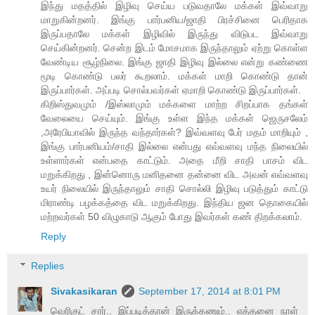
இந்து மதத்தில் இழிவு செய்ய படுவதாலே மக்கள் இவ்வாறு
மாறுகின்றனர். இங்கு பார்பனிய/ஜாதி பிரச்சினை பெரிதாக
இருப்பதாலே மக்கள் இழிவில் இருந்து விடுபட இவ்வாறு
செய்கின்றனர். சென்ற இடம் மோசமாக இருந்தாலும் ஏற்று கொள்ள
வேண்டிய சூழ்நிலை. இங்கு ஜாதி இழிவு இல்லை என்று கண்ணை
மூடி கொண்டு பலர் கூறலாம். மக்கள் மாறி கொண்டு தான்
இருப்பார்கள். அப்படி சொல்பவர்கள் ஏமாறி கொண்டு இருப்பார்கள்.
கிறிஸ்துவமும் /இஸ்லாமும் மக்களை மாற்ற சிறப்பாக தங்கள்
வேலையை செய்யும். இங்கு உள்ள இந்த மக்கள் ஜெருசலேம்
,அரேபியாவில் இருந்த வந்தார்கள்? இவ்வளவு பேர் மதம் மாறியும் ,
இங்கு பார்பனியம்/சாதி இல்லை என்பது எவ்வளவு மந்த நிலையில்
உள்ளார்கள் என்பதை காட்டும். அதை மீறி சாதி பாசம் விட
மறுக்கிறது , இன்னொரு மனிதனை தன்னை விட அவன் எவ்வளவு
உயர் நிலையில் இருந்தாலும் சாதி சொல்லி இழிவு படுத்தும் காட்டு
மிராண்டி பழக்கத்தை விட மறுக்கிறது. இந்திய ஜன தொகையில்
மற்றவர்கள் 50 விழுகாடு ஆகும் போது இவர்கள் கண் திறக்கலாம்.
Reply
Replies
Sivakasikaran
September 17, 2014 at 8:01 PM
வெரிகுட் சார்.. இப்படித்தான் இருக்கணும்.. எத்தனை நாள்