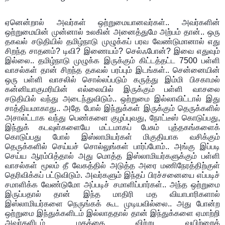
ஏனென்றால் அவர்கள் ஒற்றுமையானவர்கள்.. அவர்களின்
ஒற்றுமையின் முன்னால் உலகின் அனைத்துமே அற்பம் தான்.. ஒரு
தகவல் சடுதியில் தமிழ்நாடு முழுக்கப் பரவ வேண்டுமானால் எது
சிறந்த சாதனம்? டிவி? இணையம்? செல்ஃபோன்? இவை எதுவும்
இல்லை.. தமிழ்நாடு முழுக்க இருக்கும் கிட்டத்தட்ட 7500 பள்ளி
வாசல்கள் தான் சிறந்த தகவல் பரப்பும் இடங்கள்.. சென்னையின்
ஒரு பள்ளி வாசலில் சொல்லப்படும் கருத்து இம்மி பிசகாமல்
கன்னியாகுமரியின் எல்லையில் இருக்கும் பள்ளி வாசலை
சடுதியில் வந்து அடைந்துவிடும்.. ஒற்றுமை இல்லாவிட்டால் இது
சாத்தியமாகாது.. அதே போல் இந்துக்கள் இருக்கும் தெருக்களில்
அசால்ட்டாக வந்து பெண்களை குழப்புவது, நோட்டீஸ் கொடுப்பது,
இந்துக் கடவுள்களையே மட்டமாகப் பேசும் புத்தகங்களைக்
கொடுப்பது போல் இஸ்லாமியர்கள் மிகுதியாக வசிக்கும்
தெருக்களில் செய்யச் சொல்லுங்கள் பார்ப்போம்.. அங்கு இப்படி
செய்ய ஆரம்பித்தால் அது மொத்த இஸ்லாமியர்களுக்கும் பள்ளி
வாசல்கள் மூலம் தீ வேகத்தில் அடுத்த அரை மணிநேரத்திற்குள்
தெரிவிக்கப் பட்டுவிடும். அவர்களும் இந்தப் பிரச்சனையை எப்படிச்
சமாளிக்க வேண்டுமோ அப்படிச் சமாளிப்பார்கள்.. அந்த ஒற்றுமை
இருப்பதால் தான் இந்த மாதிரி மத வியாபாரிகளால்
இஸ்லாமியர்களை நெருங்கக் கூட முடியவில்லை.. அது போன்ற
ஒற்றுமை இந்துக்களிடம் இல்லாததால் தான் இந்துக்களை ஏமாற்றி
அவர்களிடம் மதத்தை விற்று வயிற்றைக்