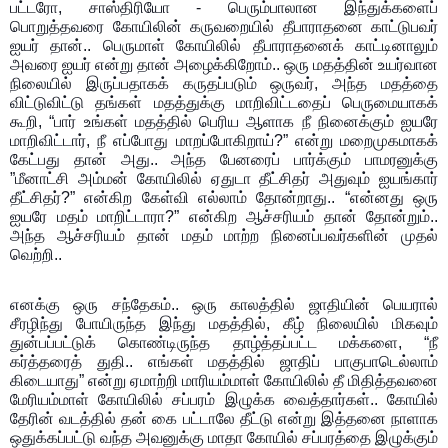
பட்டரோ, சாஸ்திரியோ - பெரும்பாலான இந்துக்களைப்
பொறுத்தவரை கோயிலின் கருவறையில் தீபாராதனை காட்டுபவர்
ஐயர் தான்.. பெருமாள் கோயிலில் தீபாராதனைக் காட்டினாலும்
அவரை ஐயர் என்று தான் அழைக்கிறோம்.. ஒரு மதத்தின் உயர்வான
நிலையில் இருப்பதாகக் கருதப்படும் ஒருவர், அந்த மதத்தை
விட்டுவிட்டு தங்கள் மதத்துக்கு மாறிவிட்டதைப் பெருமையாகக்
கூறி, “பார் உங்கள் மதத்தில் பெரிய ஆளாக நீ நினைக்கும் ஐயரே
மாறிவிட்டார், நீ எப்போது மாறப்போகிறாய்?” என்று மறைமுகமாகக்
கேட்பது தான் அது.. அந்த பேனரைப் பார்க்கும் பாமரனுக்கு
”மீனாட்சி அம்மன் கோயிலில் ஏதுடா தீட்சிதர் அதுவும் ஐயங்கார்
தீட்சிதர்?” என்கிற கேள்வி எல்லாம் தோன்றாது.. “என்னது ஒரு
ஐயரே மதம் மாறிட்டாரா?” என்கிற ஆச்சரியம் தான் தோன்றும்..
அந்த ஆச்சரியம் தான் மதம் மாற்ற நினைப்பவர்களின் முதல்
வெற்றி..
எனக்கு ஒரு சந்தேகம்.. ஒரு காலத்தில் ஜாதியின் பெயரால்
சீரழிந்து போயிருந்த இந்து மதத்தில், கீழ் நிலையில் மிகவும்
துன்பப்பட்டுக் கொண்டிருந்த தாழ்த்தப்பட்ட மக்களை, “நீ
கர்த்தரைத் துதி.. எங்கள் மதத்தில் ஜாதிப் பாகுபாடெல்லாம்
கிடையாது” என்று ஏமாற்றி மாரியம்மாள் கோயிலில் தீ மிதித்தவனை
மேரியம்மாள் கோயிலில் சப்பரம் இழுக்க வைத்தார்கள்.. கோயில்
தேரின் வடத்தில் தன் கை பட்டாலே தீட்டு என்று இத்தனை நாளாக
ஒதுக்கப்பட்டு வந்த அவனுக்கு மாதா கோயில் சப்பரத்தை இழுக்கும்