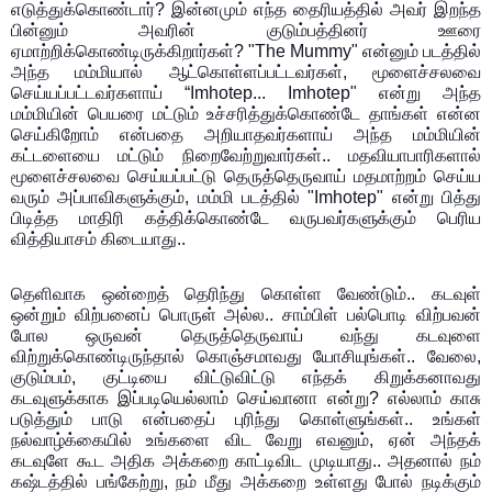
எடுத்துக்கொண்டார்? இன்னமும் எந்த தைரியத்தில் அவர் இறந்த
பின்னும் அவரின் குடும்பத்தினர் ஊரை
ஏமாற்றிக்கொண்டிருக்கிறார்கள்? "The Mummy" என்னும் படத்தில்
அந்த மம்மியால் ஆட்கொள்ளப்பட்டவர்கள், மூளைச்சலவை
செய்யப்பட்டவர்களாய் “Imhotep... Imhotep" என்று அந்த
மம்மியின் பெயரை மட்டும் உச்சரித்துக்கொண்டே தாங்கள் என்ன
செய்கிறோம் என்பதை அறியாதவர்களாய் அந்த மம்மியின்
கட்டளையை மட்டும் நிறைவேற்றுவார்கள்.. மதவியாபாரிகளால்
மூளைச்சலவை செய்யப்பட்டு தெருத்தெருவாய் மதமாற்றம் செய்ய
வரும் அப்பாவிகளுக்கும், மம்மி படத்தில் "Imhotep" என்று பித்து
பிடித்த மாதிரி கத்திக்கொண்டே வருபவர்களுக்கும் பெரிய
வித்தியாசம் கிடையாது..
தெளிவாக ஒன்றைத் தெரிந்து கொள்ள வேண்டும்..
கடவுள்
ஒன்றும் விற்பனைப் பொருள் அல்ல.. சாம்பிள் பல்பொடி விற்பவன்
போல ஒருவன் தெருத்தெருவாய் வந்து கடவுளை
விற்றுக்கொண்டிருந்தால் கொஞ்சமாவது யோசியுங்கள்.. வேலை,
குடும்பம், குட்டியை விட்டுவிட்டு எந்தக் கிறுக்கனாவது
கடவுளுக்காக இப்படியெல்லாம் செய்வானா என்று? எல்லாம் காசு
படுத்தும் பாடு என்பதைப் புரிந்து கொள்ளுங்கள்.. உங்கள்
நல்வாழ்க்கையில் உங்களை விட வேறு எவனும், ஏன் அந்தக்
கடவுளே கூட அதிக அக்கறை காட்டிவிட முடியாது.. அதனால் நம்
கஷ்டத்தில் பங்கேற்று, நம் மீது அக்கறை உள்ளது போல் நடிக்கும்