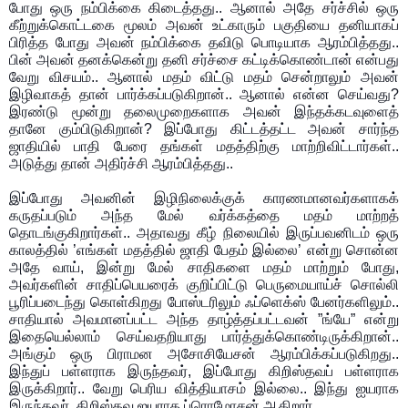
போது ஒரு நம்பிக்கை கிடைத்தது.. ஆனால் அதே சர்ச்சில் ஒரு
கீற்றுக்கொட்டகை மூலம் அவன் உட்காரும் பகுதியை தனியாகப்
பிரித்த போது அவன் நம்பிக்கை தவிடு பொடியாக ஆரம்பித்தது..
பின் அவன் தனக்கென்று தனி சர்ச்சை கட்டிக்கொண்டான் என்பது
வேறு விசயம்.. ஆனால் மதம் விட்டு மதம் சென்றாலும் அவன்
இழிவாகத் தான் பார்க்கப்படுகிறான்.. ஆனால் என்ன செய்வது?
இரண்டு மூன்று தலைமுறைகளாக அவன் இந்தக்கடவுளைத்
தானே கும்பிடுகிறான்? இப்போது கிட்டத்தட்ட அவன் சார்ந்த
ஜாதியில் பாதி பேரை தங்கள் மதத்திற்கு மாற்றிவிட்டார்கள்..
அடுத்து தான் அதிர்ச்சி ஆரம்பித்தது..
இப்போது அவனின் இழிநிலைக்குக் காரணமானவர்களாகக்
கருதப்படும் அந்த மேல் வர்க்கத்தை மதம் மாற்றத்
தொடங்குகிறார்கள்.. அதாவது கீழ் நிலையில் இருப்பவனிடம் ஒரு
காலத்தில் ’எங்கள் மதத்தில் ஜாதி பேதம் இல்லை’ என்று சொன்ன
அதே வாய், இன்று மேல் சாதிகளை மதம் மாற்றும் போது,
அவர்களின் சாதிப்பெயரைக் குறிப்பிட்டு பெருமையாய்ச் சொல்லி
பூரிப்படைந்து கொள்கிறது போஸ்டரிலும் ஃப்ளெக்ஸ் பேனர்களிலும்..
சாதியால் அவமானப்பட்ட அந்த தாழ்த்தப்பட்டவன் ”ங்யே” என்று
இதையெல்லாம் செய்வதறியாது பார்த்துக்கொண்டிருக்கிறான்..
அங்கும் ஒரு பிராமன அசோசியேசன் ஆரம்பிக்கப்படுகிறது..
இந்துப் பள்ளராக இருந்தவர், இப்போது கிறிஸ்தவப் பள்ளராக
இருக்கிறார்.. வேறு பெரிய வித்தியாசம் இல்லை.. இந்து ஐயராக
இருந்தவர், கிறிஸ்தவ ஐயராக ப்ரொமோசன் ஆகிறார்..