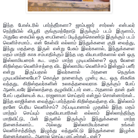
இந்த போஸ்டரில் பார்த்தீர்களா? ஜாம்பஜார் சார்லஸ் என்பவர்
நெற்றியில் விபூதி குங்குமத்தோடு இருக்கும் படம் இருளாம்,
அதுவே கையில் ஒரு பைபிளைப் பிடித்துக்கொண்டு இருக்கும் படம்
வெளிச்சமாம்.. என் கேள்வி எல்லாம் இந்துக்களை குறி வைத்து,
இந்து மதத்தை இருள் என்று பேசும் இவர்களால், இந்துக்களை
மதம் மாற்றி காசு சம்பாதிக்கும் இந்த மத வியாபாரிகளால் ஏன் ஒரு
இஸ்லாமியரைக் கூட மதம் மாற்ற முடியவில்லை? ஒரு வேளை
கிறிஸ்தவ வெளிச்சத்தை விட இஸ்லாமிய வெளிச்சம் இன்னும் பளீர்
என்று இருப்பதால் இவர்களால் அதனை நெருங்க
முடியவில்லையோ? கொஞ்ச நாளைக்கு முன்பு கூட ஒரு கிசுகிசு
வந்தது, கிறிஸ்தவர்களின் உலகத்தலைவராக இருக்கும் போப்
ஆண்டவரே இஸ்லாத்தை தழுவிவிட்டார் என.. அதனால் தான் தன்
போப் பதவியைக் கூட ராஜனாமா செய்தார் என்றும் சொன்னார்கள்..
இந்த லாஜிக்கை வைத்துப் பார்த்தால் கிறிஸ்தவத்தை விட இஸ்லாம்
தானே பெரிய வெளிச்சம்? அப்படியானால் முதலில் இந்த மதம்
மாற்றம் செய்யும் மதவியாபாரிகள் எல்லாம் இஸ்லாத்திற்கு
மாறிவிட்டு, பின் இருளில் இருக்கும் இந்துக்களை மாற்ற
நினைக்கலாம்.. அல்லது இஸ்லாமியர்களை உங்கள்
வெளிச்சத்திற்கு இழுத்து வந்துவிட்டு இந்துக்களை இழுக்க
நினைக்கலாம்.. ஆனால் செய்ய மாட்டீர்கள்.. ஏன்?