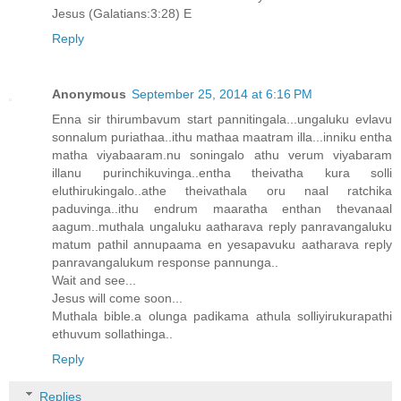
Jesus (Galatians:3:28) E
Reply
Anonymous
September 25, 2014 at 6:16 PM
Enna sir thirumbavum start pannitingala...ungaluku evlavu
sonnalum puriathaa..ithu mathaa maatram illa...inniku entha
matha viyabaaram.nu soningalo athu verum viyabaram
illanu purinchikuvinga..entha theivatha kura solli
eluthirukingalo..athe theivathala oru naal ratchika
paduvinga..ithu endrum maaratha enthan thevanaal
aagum..muthala ungaluku aatharava reply panravangaluku
matum pathil annupaama en yesapavuku aatharava reply
panravangalukum response pannunga..
Wait and see...
Jesus will come soon...
Muthala bible.a olunga padikama athula solliyirukurapathi
ethuvum sollathinga..
Reply
Replies