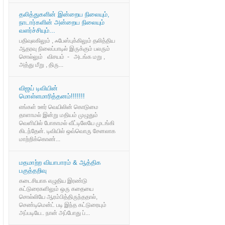
தலித்துகளின் இன்றைய நிலையும்,
நாடார்களின் அன்றைய நிலையும்
வளர்ச்சியும்...
பதிவுலகிலும் , ஃபேஸ்புக்கிலும் தலித்திய
ஆதரவு நிலைப்பாடில் இருக்கும் பலரும்
சொல்லும் விசயம் - அடங்க மறு ,
அத்து மீறு , திரு...
விஜய் டிவியின்
மொள்ளமாரித்தனம்!!!!!!!
எங்கள் ஊர் வெயிலின் கொடுமை
தாளாமல் இன்று மதியம் முழுதும்
வெளியில் போகாமல் வீட்டிலேயே முடங்கி
கிடந்தேன். டிவியில் ஒவ்வொரு சேனலாக
மாற்றிக்கொண்...
மதமாற்ற வியாபாரம் & ஆத்திக
பகுத்தறிவு
கடைசியாக எழுதிய இரண்டு
கட்டுரைகளிலும் ஒரு கதையை
சொல்லியே ஆரம்பித்திருந்ததால்,
செண்டிமென்ட் படி இந்த கட்டுரையும்
அப்படியே.. நான் அப்போது ப்...