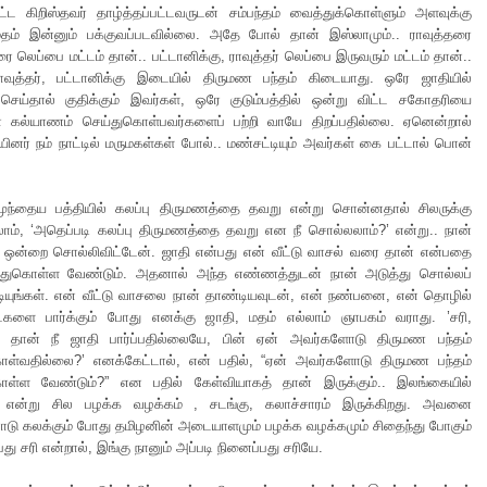
்பட்ட கிறிஸ்தவர் தாழ்த்தப்பட்டவருடன் சம்பந்தம் வைத்துக்கொள்ளும் அளவுக்கு
மதம் இன்னும் பக்குவப்படவில்லை. அதே போல் தான் இஸ்லாமும்.. ராவுத்தரை
லெப்பை மட்டம் தான்.. பட்டானிக்கு, ராவுத்தர் லெப்பை இருவரும் மட்டம் தான்..
ாவுத்தர், பட்டானிக்கு இடையில் திருமண பந்தம் கிடையாது. ஒரே ஜாதியில்
ெய்தால் குதிக்கும் இவர்கள், ஒரே குடும்பத்தில் ஒன்று விட்ட சகோதரியை
ல்யாணம் செய்துகொள்பவர்களைப் பற்றி வாயே திறப்பதில்லை. ஏனென்றால்
யினர் நம் நாட்டில் மருமகள்கள் போல்.. மண்சட்டியும் அவர்கள் கை பட்டால் பொன்
முந்தைய பத்தியில் கலப்பு திருமணத்தை தவறு என்று சொன்னதால் சிலருக்கு
ாம், ‘அதெப்படி கலப்பு திருமணத்தை தவறு என நீ சொல்லலாம்?’ என்று.. நான்
ஒன்றை சொல்லிவிட்டேன். ஜாதி என்பது என் வீட்டு வாசல் வரை தான் என்பதை
ரிந்துகொள்ள வேண்டும். அதனால் அந்த எண்ணத்துடன் நான் அடுத்து சொல்லப்
ுங்கள். என் வீட்டு வாசலை நான் தாண்டியவுடன், என் நண்பனை, என் தொழில்
்களை பார்க்கும் போது எனக்கு ஜாதி, மதம் எல்லாம் ஞாபகம் வராது. ’சரி,
் தான் நீ ஜாதி பார்ப்பதில்லையே, பின் ஏன் அவர்களோடு திருமண பந்தம்
ொள்வதில்லை?’ எனக்கேட்டால், என் பதில், “ஏன் அவர்களோடு திருமண பந்தம்
ொள்ள வேண்டும்?” என பதில் கேள்வியாகத் தான் இருக்கும்.. இலங்கையில்
ு என்று சில பழக்க வழக்கம் , சடங்கு, கலாச்சாரம் இருக்கிறது. அவனை
ு கலக்கும் போது தமிழனின் அடையாளமும் பழக்க வழக்கமும் சிதைந்து போகும்
ு சரி என்றால், இங்கு நானும் அப்படி நினைப்பது சரியே.