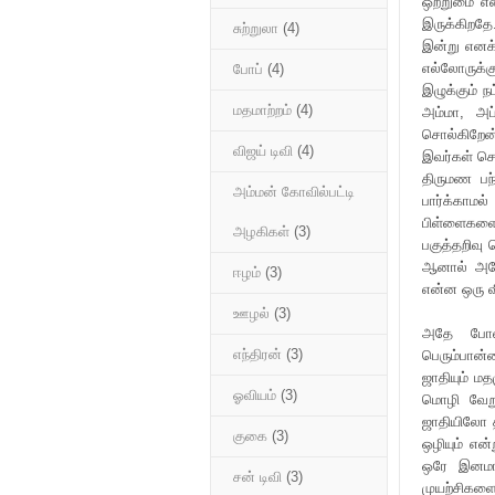
ஒற்றுமை எ
இருக்கிறதே
சுற்றுலா
(4)
இன்று எனக்
எல்லோருக்க
போப்
(4)
இழுக்கும் ந
மதமாற்றம்
(4)
அம்மா, அப
சொல்கிறேன
விஜய் டிவி
(4)
இவர்கள் சொ
திருமண பந்
அம்மன் கோவில்பட்டி
பார்க்காமல
பிள்ளைகளைய
அழகிகள்
(3)
பகுத்தறிவு
ஆனால் அதே 
ஈழம்
(3)
என்ன ஒரு வ
ஊழல்
(3)
அதே போல
எந்திரன்
(3)
பெரும்பான்
ஜாதியும் ம
ஓவியம்
(3)
மொழி வேறுப
ஜாதியிலோ த
குகை
(3)
ஒழியும் எ
ஒரே இனமாக
சன் டிவி
(3)
முயற்சிகளை