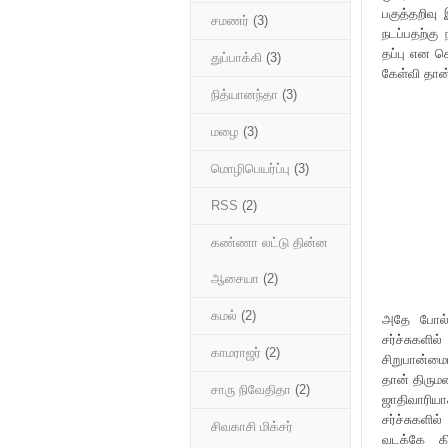
பகுத்தறிவு
சமணர்
(3)
நடப்பதற்கு
தப்பு என ச
துப்பாக்கி
(3)
கேள்வி தான்
நித்யானந்தா
(3)
மழை
(3)
மொழிபெயர்ப்பு
(3)
RSS
(2)
கண்ணா லட்டு தின்ன
ஆசையா
(2)
கமல்
(2)
அதே போல் இ
சர்ச்சுகளி
காமராஜர்
(2)
சிறுபான்மை
தான் திரும
சாரு நிவேதிதா
(2)
ஜாதிவாரியாக
சர்ச்சுகளி
சிவகாசி மிக்சர்
வடக்கே கி