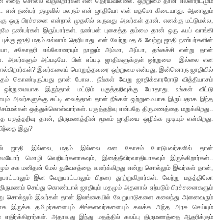
ன எதை சொல்ல வருகிறார்கள் என தெரியவில்லை. ஒற்றுமை தான் எல்லாரிடமும்
.. என் நண்பர் குழுவில் பலரும் என் ஜாதியோ என் மதமோ கிடையாது. ஆனாலும்
கு ஒரு பிரச்சனை என்றால் முதலில் வருவது அவர்கள் தான். எனக்கு மட்டுமல்ல,
ுமே நண்பர்கள் இருப்பார்கள். நண்பன் புகைத்த தம்மை தான் ஒரு ஃபப் வாங்கி
ட்புக்கு ஜாதி மதம் எல்லாம் தெரியாது. என் வேற்றுமத & வேற்று ஜாதி நண்பர்களின்
்பா, சகோதரி எல்லோரையும் நானும் அம்மா, அப்பா, தங்கச்சி என்று தான்
். அவர்களும் அப்படியே. பின் எப்படி ஜாதிகளுக்குள் ஒற்றுமை இல்லை என
ல்கிறார்கள்? இவர்களைப் பொறுத்தவரை ஒற்றுமை என்பது, இன்னொரு ஜாதியில்
தம் கொண்டிருப்பது தான் போல.. நீங்கள் வேறு ஜாதிக்காரரோடு வித்தியாசம்
் ஒற்றுமையாக இருந்தால் மட்டும் பகுத்தறிவுக்கு போதாது. உங்கள் வீட்டு
ும் அவர்களுக்கு கட்டி வைத்தால் தான் நீங்கள் ஒற்றுமையாக இருப்பதாக இந்த
 செம்மல்கள் ஒத்துக்கொள்வார்கள். பகுத்தறிவு என்பதே திருமணத்தை மறுக்கிறது..
பகுத்தறிவு தான், திருமணத்தின் மூலம் ஜாதியை ஒழிக்க முடியும் என்கிறது.
ிந்தை இது?
் ஜாதி இல்லை, மதம் இல்லை என கோசம் போடுபவர்களில் தான்
மையோர் மொழி வெறியர்களாகவும், இனத்தீவிரவாதியாகவும் இருக்கிறார்கள்..
தமும் சக மனிதன் மேல் துவேசத்தை வளர்க்கிறது என்று சொல்லும் இவர்கள் தான்,
ாட்டாலும் இன வேறுபாட்டாலும் பிறரை தூற்றுகிறார்கள். வேற்று மதத்திலோ
ிருமணம் செய்து கொண்டால் ஜாதியும் மதமும் அதனால் ஏற்படும் பிரச்சனைகளும்
ன்று சொல்லும் இவர்கள் தான் இலங்கையில் வேறுபாடுகளை கலைந்து அனைவரும்
 இருக்க தமிழர்களையும் சிங்களவர்களையும் கலக்க அந்த அரசு செய்யும்
 எதிர்க்கிறார்கள். அதாவது இந்து மதத்தில் கலப்பு திருமணத்தை ஆதரிக்கும்