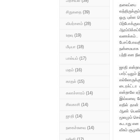
அரசியல்
(39)
தலைப்பை ப
வந்திருக்க
சிறுகதை
(39)
ஒரு புள்ள 
பிற்போக்
விமர்சனம்
(28)
ஆரம்பிக்கப
உறவு
(19)
வணக்கம்..
பேசப்போவத
மீடியா
(18)
நன்மையாக த
பற்றி என நி
பால்யம்
(17)
ஜாதி என்றா
மதம்
(16)
பார்ட்டிலும
எல்லோருக்
காதல்
(15)
டைரக்ட்டா 
என்றாலே ஏற்
கலாச்சாரம்
(14)
இவ்வளவு வே
சிவகாசி
(14)
எதில் தான்
ஆண் பெண் 
ஜாதி
(14)
மூலமும் செ
கூடாது என 
நகைச்சுவை
(14)
வீசும் சூழல
ரஜினி
(12)