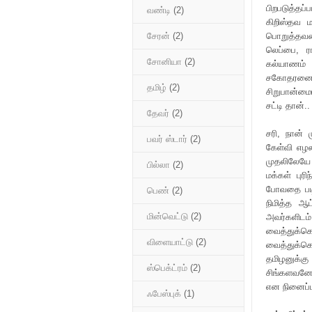
பிறபடுத்தப
வண்டி
(2)
கிறிஸ்தவ 
பொறுத்தவரை 
சேரன்
(2)
லெப்பை, ர
சோனியா
(2)
கல்யாணம் ச
சகோதரனை க
தமிழ்
(2)
சிறுபான்மை
சட்டி தான்..
தேவர்
(2)
சரி, நான் 
பவர் ஸ்டார்
(2)
கேள்வி எழல
முதலிலேயே 
பில்லா
(2)
மக்கள் பு
போவதை படிய
பெண்
(2)
நிமித்த ஆட
மின்வெட்டு
(2)
அவர்களிடம
வைத்துக்க
விளையாட்டு
(2)
வைத்துக்க
தமிழனுக்க
ஸ்பெக்ட்ரம்
(2)
சிங்களவனோட
என நினைப்பத
ஃபேஸ்புக்
(1)