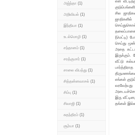
என் வீட்டிற
அஜ்ந்தா
(1)
குடும்பங்கள
சில ஜாதிகள
அறிவியல்
(1)
ஜாதிகளில்
செய்துகொள்
இந்தியா
(1)
தலைப்பாகை 
உடல்மொழி
(1)
(மெட்டி) போ
செய்து மூன
சந்தானம்
(1)
அதை கட்டாம
இருக்கும்.
சரத்குமார்
(1)
வீட்டு கல்
பார்த்திரா
சாலை விபத்து
(1)
திருமணங்க
எங்கள் குட
சித்தன்னவாசல்
(1)
வரவேற்பத
அடையச்செய்
சிம்பு
(1)
இரு வீட்டி
தங்கள் இல்
சிவாஜி
(1)
சுதந்திரம்
(1)
சூர்யா
(1)