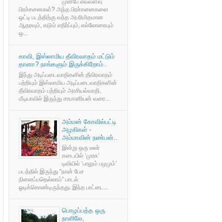
முன்பே எவ்வளவு
பிரச்சனைகள்? அந்த பிரச்சனைகளை
ஒட்டி படத்திற்கு வந்த அபரிமிதமான
ஆதரவும், கடும் எதிர்ப்பும், எல்லோரையும்
ஒ...
காவி, இஸ்லாமிய தீவிரவாதம் மட்டும்
தானா? நாங்களும் இருக்கிறோம்..
இந்து அடிப்படைவாதிகளின் தீவிரவாதம்
பற்றியும் இஸ்லாமிய அடிப்படைவாதிகளின்
தீவிரவாதம் பற்றியும் அரசியல்வாதி,
மீடியாவில் இருந்து சாமானியன் வரை...
அம்மன் கோவில்பட்டி
அழகிகள் -
அம்மாவின் நண்பன்..
இன்று ஒரு டீலர்
கடையில் ‘முரசு’
டிவியில் ’பாலும் பழமும்’
படத்தில் இருந்து “நான் பேச
நினைப்பதெல்லாம்” பாடல்
ஓடிக்கொண்டிருந்தது. இந்த பாட்டை...
பொழப்பத்த ஒரு
நாளிலே,