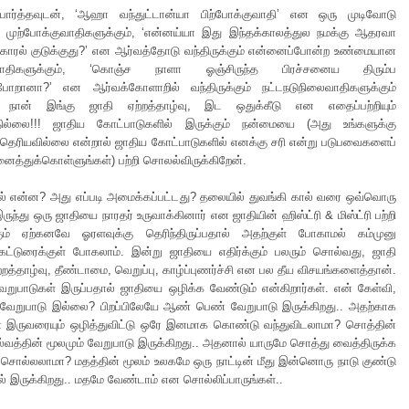
ார்த்தவுடன், ‘ஆஹா வந்துட்டான்யா பிற்போக்குவாதி’ என ஒரு முடிவோடு
ும் முற்போக்குவாதிகளுக்கும், ‘என்னய்யா இது இந்தக்காலத்துல நமக்கு ஆதரவா
கொரல் குடுக்குது?’ என ஆர்வத்தோடு வந்திருக்கும் என்னைப்போன்ற உண்மையான
குவாதிகளுக்கும், ‘கொஞ்ச நாளா ஓஞ்சிருந்த பிரச்சனைய திரும்ப
்போறானா?’ என ஆர்வக்கோளாறில் வந்திருக்கும் நட்டநடுநிலைவாதிகளுக்கும்
 நான் இங்கு ஜாதி ஏற்றத்தாழ்வு, இட ஒதுக்கீடு என எதைப்பற்றியும்
ில்லை!!! ஜாதிய கோட்பாடுகளில் இருக்கும் நன்மையை (அது உங்களுக்கு
ெரியவில்லை என்றால் ஜாதிய கோட்பாடுகளில் எனக்கு சரி என்று படுபவைகளைப்
னைத்துக்கொள்ளுங்கள்) பற்றி சொலல்விருக்கிறேன்.
ல் என்ன? அது எப்படி அமைக்கப்பட்டது? தலையில் துவங்கி கால் வரை ஒவ்வொரு
் இருந்து ஒரு ஜாதியை நாரதர் உருவாக்கினார் என ஜாதியின் ஹிஸ்ட்ரி & மிஸ்ட்ரி பற்றி
கும் ஏற்கனவே ஓரளவுக்கு தெரிந்திருப்பதால் அதற்குள் போகாமல் கம்முனு
கட்டுரைக்குள் போகலாம். இன்று ஜாதியை எதிர்க்கும் பலரும் சொல்வது, ஜாதி
றத்தாழ்வு, தீண்டாமை, வெறுப்பு, காழ்ப்புணர்ச்சி என பல தீய விசயங்களைத்தான்.
றுபாடுகள் இருப்பதால் ஜாதியை ஒழிக்க வேண்டும் என்கிறார்கள். என் கேள்வி,
 வேறுபாடு இல்லை? பிறப்பிலேயே ஆண் பெண் வேறுபாடு இருக்கிறது.. அதற்காக
இருவரையும் ஒழித்துவிட்டு ஒரே இனமாக கொண்டு வந்துவிடலாமா? சொத்தின்
ல்வத்தின் மூலமும் வேறுபாடு இருக்கிறது.. அதனால் யாருமே சொத்து வைத்திருக்க
சொல்லலாமா? மதத்தின் மூலம் உலகமே ஒரு நாட்டின் மீது இன்னொரு நாடு குண்டு
ில் இருக்கிறது.. மதமே வேண்டாம் என சொல்லிப்பாருங்கள்..