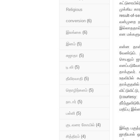
கட்டுரையி
முக்கிய கா
Religious
result-of-
conversion
(6)
வன்முறை ந
இல்லாததால்
இலங்கை
(6)
என மக்களுக
இனம்
(5)
என்ன தான்
வேண்டும்.
சுஜாதா
(5)
செயலும் ஜா
எனப்படுவோர்
டி.வி
(5)
தாக்குவர்.
உதவியில் க
தீவிரவாதி
(5)
தாக்குதலில
தொழிற்களம்
(5)
விட்டுவிட்ட
(courtesy
நாடார்
(5)
தீர்ந்துவிட
மதிப்பு இல
பள்ளி
(5)
குடவரை கோயில்
(4)
இங்கு பகுத
ஜாதியால் 
சித்திரம்
(4)