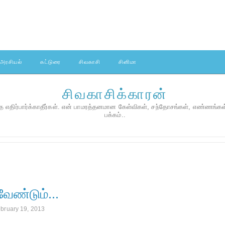
அரசியல்
கட்டுரை
சிவகாசி
சினிமா
சிவகாசிக்காரன்
 எதிர்பார்க்காதீர்கள். என் பாமரத்தனமான கேள்விகள், சந்தோசங்கள், எண்ணங்க
பக்கம்..
வேண்டும்...
bruary 19, 2013