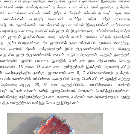
்கு என்று என் குடும்பத்திற்கு என்று சில பழக்க வழக்கங்கள் இருக்கும். எங்கள்
ில் பெண் ஊரில் தான் திருமணம் நடக்கும். பெண் வீட்டில் தான் முதலிரவு நடக்கும்.
ில் மாப்பிள்ளை வீட்டில் தான் இந்த சடங்குகள் எல்லாம் நடக்கும். ஒரு சில
 மணமக்களின் பெற்றோர் மேடையில் அமர்ந்து மாற்றி மாற்றி மரியாதை
வர். சில சமூகங்களில் மணமக்களின் தாய்மாமன்கள் இதை செய்வர். மாப்பிள்ளை
அணிந்து கொண்டு தாலி கட்டும் ஜாதியும் இருக்கின்றன, மாப்பிள்ளைக்கு மிஞ்சி
டும் ஜாதியும் இருக்கின்றன. சிலர் மஞ்சள் கயிரில் தாலியை மட்டும் தங்கத்தில்
்று முடிச்சு போடுவார்கள். சில ஜாதிகளில் தங்க சங்கிலியில் தாலியை கோர்த்து,
ல் அணிவிப்பார்கள். முக்குலத்தோர் இல்ல திருமணங்களில் கெடாய் விருந்து
 வேறு சில ஜாதி திருமணங்களில் சைவம் மட்டுமே பிராதானம். அதுவும் நகரத்தார்
யாணங்களில் நுங்கில் பாயாசம், இளநீரில் மோர் என நாம் கற்பனையே செய்து
த ரகங்களில் 16 வகை 18 வகை என பதார்த்தங்கள் இருக்கும். பிராமணர் வீட்டு
ள் அவர்களுக்குரிய நலங்கு, ஜானவாசம் என 6, 7 விசேசங்களோடு நடக்கும்.
ும்ப கல்யாணங்களில் மாப்பிள்ளை அழைப்பின் போது பெண் வீட்டார் ஆரத்தி எடுத்து
ு அவ்வளவு அழகு. 26, 51 என ஆரத்தியிலேயே மாப்பிள்ளையை மயக்கம்
யும் ஆட்கள் எல்லாம் உண்டு. இதையெல்லாம் கொஞ்சம் யோசித்துப்பாருங்கள்.
னரும் மிகுந்த சந்தோசத்தோடு பகை, கவலை, வஞ்சகம் என அனைத்தையும் மறந்து
ல திருமணத்திற்காக மாய்ந்து செய்வது இதெல்லாம்.