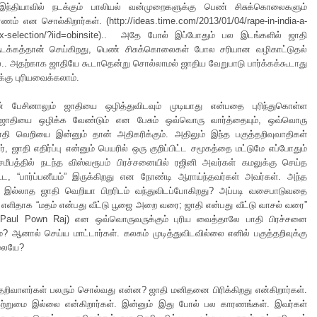
ல்இந்தியாவில் நடக்கும் பாலியல் வன்முறைகளுக்கு பெண் சிசுக்கொலைகளும்
ரணம் என சொல்கிறார்கள். (http://ideas.time.com/2013/01/04/rape-in-india-a-
sex-selection/?iid=obinsite).. அதே போல் இப்போதும் பல இடங்களில் ஜாதி
டக்கத்தான் செய்கிறது, பெண் சிசுக்கொலைகள் போல சரியான வழிகாட்டுதல்
.. அதற்காக ஜாதியே கூடாதென்று சொல்லாமல் ஜாதிய வேறுபாடு பார்க்கக்கூடாது
்கு புரியவைக்கலாம்.
 பேசினாலும் ஜாதியை ஒழித்துவிடவும் முடியாது என்பதை புரிந்துகொள்ள
 ஜாதியை ஒழிக்க வேண்டும் என பேசும் ஒவ்வொரு வார்த்தையும், ஒவ்வொரு
தி வெறியை இன்னும் தான் அதிகரிக்கும். அதிலும் இந்த பகுத்தறிவுவாதிகள்
, ஜாதி எதிர்ப்பு என்னும் பெயரில் ஒரு குறிப்பிட்ட சமூகத்தை மட்டுமே எப்போதும்
 சமீபத்தில் நடந்த விஸ்வரூபம் பிரச்சனையில் ரஜினி அவர்கள் கமலுக்கு செய்த
ூட, “பார்ப்பனீயம்” இருக்கிறது என நோண்டி ஆராய்ந்தவர்கள் அவர்கள். அந்த
் இல்லாத ஜாதி வெறியா பிறரிடம் வந்துவிடப்போகிறது? அப்படி வசைபாடுவதை
ு, எளிதாக “மதம் என்பது வீட்டு பூஜை அறை வரை; ஜாதி என்பது வீட்டு வாசல் வரை”
: Paul Pown Raj) என ஒவ்வொருவருக்கும் புரிய வைத்தாலே பாதி பிரச்சனை
ுமே? ஆனால் செய்ய மாட்டார்கள். கலகம் முடித்துவிடவில்லை எனில் பகுத்தறிவுக்கு
்லையே?
்தறிவாளர்கள் பலரும் சொல்வது என்ன? ஜாதி மனிதனை பிரிக்கிறது என்கிறார்கள்.
ஒற்றுமை இல்லை என்கிறார்கள். இன்னும் இது போல் பல காரணங்கள். இவர்கள்