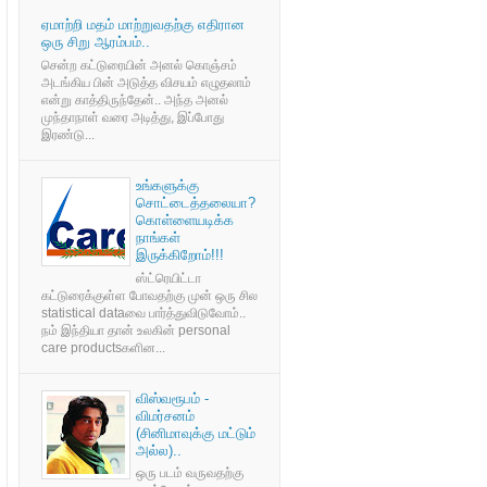
ஏமாற்றி மதம் மாற்றுவதற்கு எதிரான
ஒரு சிறு ஆரம்பம்..
சென்ற கட்டுரையின் அனல் கொஞ்சம்
அடங்கிய பின் அடுத்த விசயம் எழுதலாம்
என்று காத்திருந்தேன்.. அந்த அனல்
முந்தாநாள் வரை அடித்து, இப்போது
இரண்டு...
உங்களுக்கு
சொட்டைத்தலையா?
கொள்ளையடிக்க
நாங்கள்
இருக்கிறோம்!!!
ஸ்ட்ரெயிட்டா
கட்டுரைக்குள்ள போவதற்கு முன் ஒரு சில
statistical dataவை பார்த்துவிடுவோம்..
நம் இந்தியா தான் உலகின் personal
care productsகளின...
விஸ்வரூபம் -
விமர்சனம்
(சினிமாவுக்கு மட்டும்
அல்ல)..
ஒரு படம் வருவதற்கு