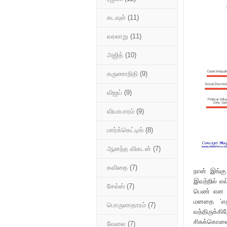
கடவுள்
(11)
வரலாறு
(11)
அஜித்
(10)
கருணாநிதி
(9)
விஜய்
(9)
வியாபாரம்
(9)
மார்க்கெட்டிங்
(8)
ஆனந்த விகடன்
(7)
கவிதை
(7)
நான் இங்கு
இவற்றில் எ
சேல்ஸ்
(7)
பெண் என இல
மனதை ’எதி
பொருளாதாரம்
(7)
வந்திருக்க
சிசுக்க
வேலை
(7)