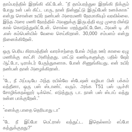
தாம்பரத்தில் இறங்கி விட்டேன். "நீ தாம்பரத்துல இறங்கி நிக்கும்
போது உன் பஸ் கிட்ட பாரு, நான் நின்னுட்டு இருப்பேன் உனக்காக"
என்று சொன்ன உயிர் நண்பன் அரைமணி நேரமாகியும் வரவில்லை.
இந்த அரை மணி நேரத்தில் அவனுக்கு இருபத்தி ஏழு முறை மிஸ்டு
கால் கொடுத்துவிட்டேன். சொல்ல மறந்துவிட்டேனே, அவன் டி .சி
.எஸ் கம்பென்யில் வேலை செய்கிறான். 30,000 சம்பளம் என்று
நினைக்கிறேன்.
.
ஒரு பெரிய கிராமத்தின் வாரச்சந்தை போல் அந்த ஊர் காலை ஏழு
மணிக்கு காட்சி அளித்தது. மாட்டு வண்டிகளுக்கு பதில் ஷேர்
ஆட்டோ, டிராக்டர் பேருந்துகளாக. போன் சிணுங்கியது. என் உயிர்
நண்பன் தான் அழைக்கிறான்.
.
"டே, நீ அப்படியே அந்த ரயில்வே ஸ்டேஷன் வழியா பின் பக்கம்
வந்தீனா, ஒரு பஸ் ஸ்டாண்ட் வரும். அங்க T51 பஸ் புடிச்சி
சோழிங்கநல்லூர் டிக்கெட் எடுத்துரு டா. நான் பஸ் ஸ்டாப் வந்து
உன்ன பாக்குறேன்."
.
"எனக்கு பாதை தெரியாது டா"
.
"டே நீ இப்போ மெட்ராஸ் வந்துட்ட. இதெல்லாம் எப்போ
கத்துக்குறது?"