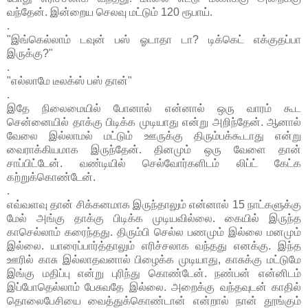
வந்தேன். இன்றைய செலவு மட்டும் 120 ரூபாய்.
.
"இங்கெல்லாம் டவுன் பஸ் ஓடாதா டா? டிக்கெட் எக்குதப்பா
இருக்கு?"
.
"எல்லாமே டீலக்ஸ் பஸ் தான்"
.
இதே நிலைமையில் போனால் என்னால் ஒரு வாரம் கூட
சென்னையில் தாக்கு பிடிக்க முடியாது என்று அறிந்தேன். ஆனால்
வேலை இல்லாமல் மட்டும் ஊருக்கு திரும்பக்கூடாது என்று
வைராக்கியமாக இருந்தேன். தினமும் ஒரு வேளை தான்
சாப்பிட்டேன். வண்டியில் செல்வோர்களிடம் லிப்ட் கேட்க
கற்றுக்கொண்டேன்.
.
எவ்வளவு தான் சிக்கனமாக இருந்தாலும் என்னால் 15 நாட்களுக்கு
மேல் அங்கு தாக்கு பிடிக்க முடியவில்லை. கையில் இருந்த
காசெல்லாம் கரைந்தது. திரும்பி செல்ல பணமும் இல்லை மனமும்
இல்லை. யாரைப்பார்த்தாலும் எரிச்சலாக வந்தது எனக்கு. இந்த
ஊரில் காசு இல்லாதவனால் பிழைக்க முடியாது, காசுக்கு மட்டுமே
இங்கு மதிப்பு என்று புரிந்து கொண்டேன். நண்பன் என்னிடம்
இப்போதெல்லாம் பேசுவதே இல்லை. அறைக்கு வந்தவுடன் காதில்
தொலைபேசியை வைத்துக்கொண்டான் என்றால் நான் தூங்கும்