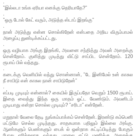
.
"இல்லடா உங்க ஏரியா எனக்கு தெரியாதே?"
.
"ஒரு டோல் கேட் வரும், அடுத்த ஸ்டாப் இறங்கு"
.
நான் அடுத்து என்ன சொல்கிறேன் என்பதை அறிய விரும்பாமல்
அழைப்பு துண்டிக்கப்பட்டது.
.
ஒரு வழியாக அங்கு இறங்கி, அவனை சந்தித்து அவன் அறைக்கு
சென்றோம். குளித்து முடித்து விட்டு சாப்பிட சென்றோம். 120
ரூபாய் பில் வந்தது.
.
கடைக்கு வெளியில் வந்து சொன்னான், "டே இனிமேல் உன் காசுல
நீ சாபிடு என் காசுல நான் சாபிடுறேன்"
.
எப்படி முடியும் என்னால்? கையில் இருப்பதோ வெறும் 1500 ரூபாய்.
இதை வைத்து இந்த ஒரு மாதம் ஓட்ட வேண்டும். அவனிடம்
முடியாது என்றா சொல்ல முடியும்? "சரிடா" என்றேன்.
.
மறுநாள் வேலை தேடி நுங்கம்பாக்கம் சென்றேன். இரண்டு கம்பெனி
மட்டுமே செல்ல முடிந்தது. சாதகமாக பதிலும் இல்லை அங்கு.
ஆண்களும் பெண்களும் பைக் ல் ஒன்றாக கட்டிப்பிடித்து போகும்
போது எரிச்சலாக வந்தது. மாலை எட்டு மணிக்கு அறைக்கு