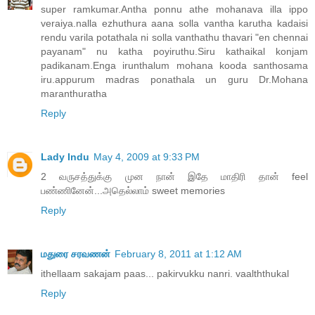
super ramkumar.Antha ponnu athe mohanava illa ippo
veraiya.nalla ezhuthura aana solla vantha karutha kadaisi
rendu varila potathala ni solla vanthathu thavari "en chennai
payanam" nu katha poyiruthu.Siru kathaikal konjam
padikanam.Enga irunthalum mohana kooda santhosama
iru.appurum madras ponathala un guru Dr.Mohana
maranthuratha
Reply
Lady Indu
May 4, 2009 at 9:33 PM
2 வருசத்துக்கு முன நான் இதே மாதிரி தான் feel
பண்ணினேன்...அதெல்லாம் sweet memories
Reply
மதுரை சரவணன்
February 8, 2011 at 1:12 AM
ithellaam sakajam paas... pakirvukku nanri. vaalththukal
Reply