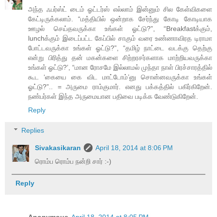
அந்த ஃபர்ஸ்ட் டைம் ஓட்டர்ஸ் எல்லாம் இன்னும் சில கேள்விகளை
கேட்டிருக்கலாம். “மத்தியில் ஒன்றாக சேர்ந்து கோடி கோடியாக
ஊழல் செய்தவருக்கா உங்கள் ஓட்டு?”, “Breakfastக்கும்,
lunchக்கும் இடைப்பட்ட கேப்பில் சாகும் வரை உண்ணாவிரத டிராமா
போட்டவருக்கா உங்கள் ஓட்டு?”, “தமிழ் நாட்டை வடக்கு தெற்கு
என்று பிரித்து தன் மகன்களை சிற்றரசர்களாக மாற்றியவருக்கா
உங்கள் ஓட்டு?’, “மான ரோசமே இல்லாமல் முந்தா நாள் பிரச்சாரத்தில்
கூட ‘கையை கை விட மாட்டோம்’னு சொன்னவருக்கா உங்கள்
ஓட்டு?”.. = அருமை ராம்குமார். எனது பக்கத்தில் பகிர்கிறேன்.
நண்பர்கள் இந்த அருமையான பதிவை படிக்க வேண்டுகிறேன்.
Reply
Replies
Sivakasikaran
April 18, 2014 at 8:06 PM
ரொம்ப ரொம்ப நன்றி சார் :-)
Reply