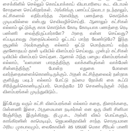
சைக்கிளில் செல்லும் கொய்யாக்காய் வியாபாரியை கூட விடாமல்
சோதனை செய்கிறார்கள். அங்கிங்கு பணப்பட்டுவாடா நடந்தாலும்,
கட்சிகளால் எதிர்பார்த்த அளவிற்கு பணத்தை கொடுக்க
முடியவில்லை என்பது செவிவழிச்செய்தி. ஆனாலும் கட்சிகள்
எல்லாம் ஓட்டுக்கு காசு கொடுக்க கோடி கோடியாக பணத்தை ரெடி
பண்ணி வைத்திருப்பார்களே? அதை என்ன செய்வது?
எப்படியாவது அதையெல்லாம் ஓட்டாய் மாற்ற வேண்டுமே? இந்த
சூழலில் அவர்களுக்கு எல்லாம் ஒட்டு மொத்தமாய் வந்த
ஞானோதயம் தான் டிவியில் விளம்பரம் செய்வது. முன்பும் கட்சிகள்
டிவியில் விளம்பரம் செய்தன. ஆனால் அந்த பழைய விளம்பரங்கள்
எல்லாம், ”வளமான பாரதத்திற்கு வாக்களியுங்கள் வாக்மேன்
சின்னத்திற்கு” போன்ற எதுகை மோனை
வார்த்தைகளைக்கொண்டிருக்கும். அதன் கட்சித்தலைவர் நன்றாக
குளித்து பவுடர் எல்லாம் போட்டு நம்மை நோக்கி கை கூப்பி
சிரித்துக்கொண்டிருப்பார். மொத்தமே 10 செகண்டிற்குள் அந்த
விளம்பரங்கள் முடிந்துவிடும்..
இப்போது வரும் கட்சி விளம்பரங்கள் எல்லாம் கதை, திரைக்கதை,
பின்னணி இசை, அருமையான நடிகர்கள் என ஒரு மினி சினிமா
ரேஞ்சிற்கு இருக்கிறது. தி.மு.க., அள்ளி வீசும் பொய்களும்,
காங்கிரஸின் காமெடியும், ஜெயலலிதாவின் சாந்த சொரூபமான
அரிய முகபாவமும், வைகோவின் as usual மெகா சீரியல் பாணி