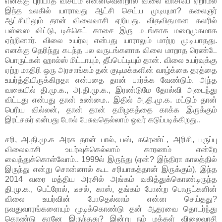
எனக்கு புரியாத விசயம் என்னவென்றால் விலை வாசியே ஏறாமல்
இந்த உலகில் யாராவது ஆட்சி செய்ய முடியுமா? கலைஞர்
ஆட்சியிலும் தான் விலைவாசி ஏறியது. விதவிதமான கலரில்
பஸ்ஸை விட்டு, டிக்கெட் காசை இரு மடங்காக மறைமுகமாக
ஏற்றினார். விலை உயர்வு என்பது யாராலும் மாற்ற முடியாதது.
எனக்கு தெரிந்து கடந்த பல வருடங்களாக விலை மாறாத ரெண்டே
பொருட்கள் ஹால்ஸ் மிட்டாயும், தீப்பெட்டியும் தான். விலை உயர்வுக்கு
ஏற்ற மாதிரி ஒரு அரசாங்கம் தன் குடிமக்களின் வாழ்க்கை தரத்தை
உயர்த்தியிருக்கிறதா என்பதை தான் பார்க்க வேண்டும். அந்த
வகையில் தி.மு.க., அ.தி.மு.க., இரண்டுமே தோல்வி அடைந்து
விட்டது என்பது தான் உண்மை.. இதில் அ.தி.மு.க. மட்டும் தான்
பெரிய வில்லன், தான் தான் தமிழகத்தை காக்க இருக்கும்
இரட்சகர் என்பது போல் பேசுவதெல்லாம் ஓவர் கடுப்படிக்கிறது..
சரி, அ.தி.மு.க அரசு தான் பால், பஸ், கரெண்ட், அரிசி, பருப்பு
விலைவாசி உயர்வுக்கெல்லாம் காரணம் என்றே
வைத்துக்கொள்வோம்.. 1999ல் இருந்து (ஏன்? இந்திரா காலத்தில்
இருந்து என்று சொன்னால் கூட சரியாகத்தான் இருக்கும்), இந்த
2014 வரை மத்திய அரசில் அங்கம் வகித்துக்கொண்டிருந்த
தி.மு.க., பெட்ரோல், டீசல், காஸ், தங்கம் போன்ற பொருட்களின்
விலை உயர்வின் போதெல்லாம் என்ன செய்தது?
நவதுவாரங்களையும் மூடிக்கொண்டு தன் ஆதரவை தொடர்ந்து
கொண்டு தானே இருந்தது? இன்று நம் மக்கள் விலைவாசி