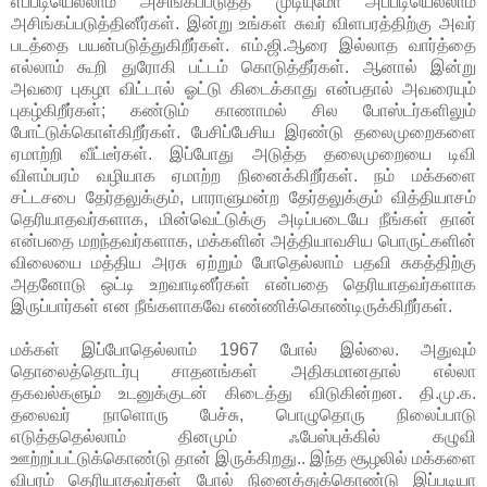
எப்படியெல்லாம் அசிங்கப்படுத்த முடியுமோ அப்படியெல்லாம்
அசிங்கப்படுத்தினீர்கள். இன்று உங்கள் சுவர் விளபரத்திற்கு அவர்
படத்தை பயன்படுத்துகிறீர்கள். எம்.ஜி.ஆரை இல்லாத வார்த்தை
எல்லாம் கூறி துரோகி பட்டம் கொடுத்தீர்கள். ஆனால் இன்று
அவரை புகழா விட்டால் ஓட்டு கிடைக்காது என்பதால் அவரையும்
புகழ்கிறீர்கள்; கண்டும் காணாமல் சில போஸ்டர்களிலும்
போட்டுக்கொள்கிறீர்கள். பேசிப்பேசிய இரண்டு தலைமுறைகளை
ஏமாற்றி வீட்டீர்கள். இப்போது அடுத்த தலைமுறையை டிவி
விளம்பரம் வழியாக ஏமாற்ற நினைக்கிறீர்கள். நம் மக்களை
சட்டசபை தேர்தலுக்கும், பாராளுமன்ற தேர்தலுக்கும் வித்தியாசம்
தெரியாதவர்களாக, மின்வெட்டுக்கு அடிப்படையே நீங்கள் தான்
என்பதை மறந்தவர்களாக, மக்களின் அத்தியாவசிய பொருட்களின்
விலையை மத்திய அரசு ஏற்றும் போதெல்லாம் பதவி சுகத்திற்கு
அதனோடு ஒட்டி உறவாடினீர்கள் என்பதை தெரியாதவர்களாக
இருப்பார்கள் என நீங்களாகவே எண்ணிக்கொண்டிருக்கிறீர்கள்.
மக்கள் இப்போதெல்லாம் 1967 போல் இல்லை. அதுவும்
தொலைத்தொடர்பு சாதனங்கள் அதிகமானதால் எல்லா
தகவல்களும் உடனுக்குடன் கிடைத்து விடுகின்றன. தி.மு.க.
தலைவர் நாளொரு பேச்சு, பொழுதொரு நிலைப்பாடு
எடுத்ததெல்லாம் தினமும் ஃபேஸ்புக்கில் கழுவி
ஊற்றப்பட்டுக்கொண்டு தான் இருக்கிறது.. இந்த சூழலில் மக்களை
விபரம் தெரியாதவர்கள் போல் நினைத்துக்கொண்டு இப்படியா