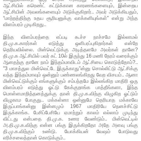
ஆட்சியில் கரெண்ட் கட்டுக்கான காரணங்களையும், இன்றைய
ஆட்சியின் அவலங்களையும் அடுக்குகிறார்.
. அவர் அடுக்கியதும்,
“மாற்றத்திற்கு உதய சூரியனுக்கு வாக்களியுங்கள்” என்று அந்த
விளம்பரம் முடிகிறது..
இந்த விளம்பரத்தை எப்படி கூச்ச நாச்சமே இல்லாமல்
தி.மு.க.காரர்கள் எடுத்து ஒளிபரப்புகிறார்கள் என்றே
தெரியவில்லை.
மின்வெட்டுக்கு அடித்தளமே அவர்கள் தானே?
தி.மு.க ஆட்சியில் பவர் கட் 10ல் இருந்து 16 மணி நேரம் வரைக்கும்
ஆனதற்கு தானே நாம் இந்தம்மாவிடம் ஆட்சியை கொடுத்தோம்?..
”3 மாசத்துல மின்வெட்டே இருக்காது”ன்னு சொல்லிட்டு ஆட்சிக்கு
வந்த இந்தம்மாவும் ஒன்னும் பண்ணலங்கிறது வேற விசயம்.. ஆனா
மின்வெட்டுக்கும் எங்களுக்கும் சம்பந்தமே இல்லங்கிற மாதிரி ஒரு
விளம்பரம் எடுத்து ஓட்டு கேக்குறாங்க பாத்தீங்களா, இந்த
மொள்ளமாறித்தனத்துக்கு தான் தி.மு.க.விற்கு விழுகிற ஓட்டும்
விழுகாம போகுது.. மக்கள்னா ஒன்னுமே தெரியாத மக்காவே
இருப்பாங்கன்னு இன்னமும் 1967 மாதிரியே நெனச்சிட்டு
இருக்காங்க. பேசிப்பேசியே ஏமாற்றும் காலம் எல்லாம் முடிந்து
விட்டது என்பதை தி.மு.க. உணர வேண்டும்.. மின்வெட்டில்
அ.தி.மு.க.விற்கு என்ன பங்கு இருக்கிறதோ அதே அளவு பங்கு
தி.மு.க.விற்கும் உண்டு. யோக்கியன் வேஷம் போடுவது
எரிச்சலைத்தான் கொடுக்கும்..