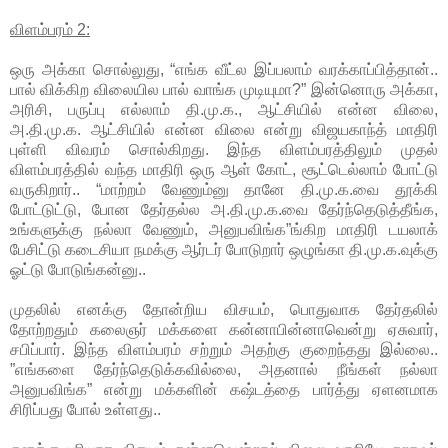
விளம்பரம் 2:
ஒரு அக்கா சொல்லுது, “எங்க வீட்ல இப்பலாம் வரக்காப்பித்தான்..
பால் விக்கிற விலையில பால் வாங்க முடியுமா?” இன்னொரு அக்கா,
அரிசி, பருப்பு எல்லாம் தி.மு.க., ஆட்சியில் என்ன விலை,
அ.தி.மு.க. ஆட்சியில் என்ன விலை என்று விஜயகாந்த் மாதிரி
புள்ளி விவரம் சொல்கிறது. இந்த விளம்பரத்திலும் முதல்
விளம்பரத்தில் வந்த மாதிரி ஒரு ஆள் கோட், சூட்டெல்லாம் போட்டு
வருகிறார்.. “மாற்றம் வேணும்னு தானே தி.மு.க.வை தூக்கி
போட்டுட்டு, போன தேர்தல்ல அ.தி.மு.க.வை தேர்ந்தெடுத்தீங்க,
உங்களுக்கு நல்லா வேணும், அனுபவிங்க”ங்கிற மாதிரி டயலாக்
பேசிட்டு கடைசியா நமக்கு ஆர்டர் போடுறார் ஒழுங்கா தி.மு.க.வுக்கு
ஓட்டு போடுங்கன்னு..
முதலில் எனக்கு தோன்றிய விசயம், பொதுவாக தேர்தலில்
தோற்றதும் கலைஞர் மக்களை கன்னாபின்னாவென்று ஏசுவார்,
சபிப்பார். இந்த விளம்பரம் சற்றும் அதற்கு குறைந்தது இல்லை..
”எங்களை தேர்ந்தெடுக்கவில்லை, அதனால் நீங்கள் நல்லா
அனுபவிங்க” என்று மக்களின் கஷ்டத்தை பார்த்து ஏளனமாக
சிரிப்பது போல் உள்ளது..