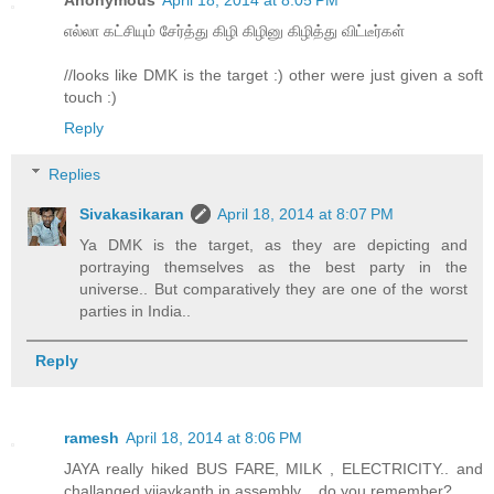
Anonymous
April 18, 2014 at 8:05 PM
எல்லா கட்சியும் சேர்த்து கிழி கிழினு கிழித்து விட்டீர்கள்
//looks like DMK is the target :) other were just given a soft
touch :)
Reply
Replies
Sivakasikaran
April 18, 2014 at 8:07 PM
Ya DMK is the target, as they are depicting and
portraying themselves as the best party in the
universe.. But comparatively they are one of the worst
parties in India..
Reply
ramesh
April 18, 2014 at 8:06 PM
JAYA really hiked BUS FARE, MILK , ELECTRICITY.. and
challanged vijaykanth in assembly .. do you remember?