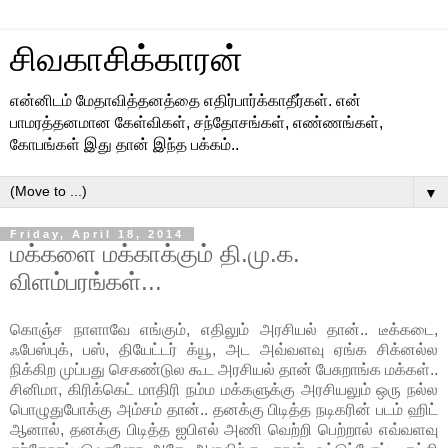
சிவகாசிக்காரன்
என்னிடம் மேதாவித்தனத்தை எதிர்பார்க்காதீர்கள். என்
பாமரத்தனமான கேள்விகள், சந்தோசங்கள், எண்ணங்கள்,
கோபங்கள் இது தான் இந்த பக்கம்..
▼
Friday, April 18, 2014
மக்களை மக்காக்கும் தி.மு.க.
விளம்பரங்கள்...
கொஞ்ச நாளாவே எங்கும், எதிலும் அரசியல் தான்.. டீக்கடை,
ஃபேஸ்புக், பஸ், தியேட்டர் க்யூ, அட அவ்வளவு ஏங்க சிக்னல்ல
நிக்கிற முப்பது செகண்டுல கூட அரசியல் தான் பேசுறாங்க மக்கள்..
சினிமா, கிரிக்கெட் மாதிரி நம்ம மக்களுக்கு அரசியலும் ஒரு நல்ல
பொழுதுபோக்கு அம்சம் தான்.. தனக்கு பிடித்த நடிகரின் படம் ஹிட்
ஆனால், தனக்கு பிடித்த ஐபிஎல் அணி வெற்றி பெற்றால் எவ்வளவு