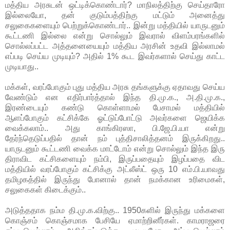
மத்திய அரசுடன் ஒட்டிக்கொண்டார்? மாநிலத்திற்கு செய்தாரோ
இல்லையோ, தன் குடும்பத்திற்கு மட்டும் அனைத்து
சலுகைகளையும் பெற்றுக்கொண்டார்.. இன்று மத்தியில் யாருடனும்
கூட்டணி இல்லை என்று சொல்லும் இவரால் விளம்பரங்களில்
சொல்லப்பட்ட அத்தனையையும் மத்திய அரசின் உதவி இல்லாமல்
எப்படி செய்ய முடியும்? அதில் 1% கூட இவர்களால் செய்து காட்ட
முடியாது..
மக்கள், வரப்போகும் புது மத்திய அரசு தங்களுக்கு ஏதாவது செய்ய
வேண்டும் என எதிர்பார்த்தால் இந்த தி.மு.க., அ.தி.மு.க.,
இரண்டையும் கண்டு கொள்ளாமல் பேசாமல் மத்தியில்
ஆளப்போகும் கட்சிக்கே ஓட்டுப்போட்டு அவர்களை ஜெயிக்க
வைக்கலாம்.. அது காங்கிரஸா, பி.ஜே.பி.யா என்று
தேர்ந்தெடுப்பதில் தான் நம் புத்திசாலித்தனம் இருக்கிறது..
யாருடனும் கூட்டணி வைக்க மாட்டோம் என்று சொல்லும் இந்த இரு
திராவிட கட்சிகளையும் நம்பி, இருப்பதையும் இழப்பதை விட
மத்தியில் வரப்போகும் கட்சிக்கு அட்லீஸ்ட் ஒரு 10 எம்.பி.யாவது
தமிழகத்தில் இருந்து போனால் தான் நமக்கான உரிமைகள்,
சலுகைகள் கிடைக்கும்..
அடுத்ததாக நம்ம தி.மு.க.விற்கு.. 1950களில் இருந்து மக்களை
கொஞ்சம் கொஞ்சமாக பேசியே ஏமாற்றினீர்கள். காமராஜரை