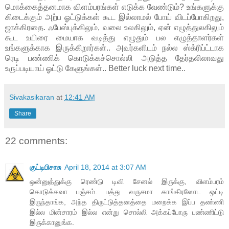
மொக்கைத்தனமாக விளம்பரங்கள் எடுக்க வேண்டும்? உங்களுக்கு
கிடைக்கும் அற்ப ஓட்டுக்கள் கூட இல்லாமல் போய் விடப்போகிறது,
ஜாக்கிரதை. ஃபேஸ்புக்கிலும், வலை உலகிலும், ஏன் எழுத்துலகிலும்
கூட உயிரை மையாக வடித்து எழுதும் பல எழுத்தாளர்கள்
உங்களுக்காக இருக்கிறார்கள்.. அவர்களிடம் நல்ல ஸ்க்ரிப்ட்டாக
ரெடி பண்ணிக் கொடுக்கச்சொல்லி அடுத்த தேர்தலிலாவது
உருப்படியாய் ஓட்டு கேளுங்கள்.. Better luck next time..
Sivakasikaran
at
12:41 AM
Share
22 comments:
குட்டிபிசாசு
April 18, 2014 at 3:07 AM
ஒன்னுத்துக்கு ரெண்டு டிவி சேனல் இருக்கு, விளம்பரம்
கொடுக்கவா பஞ்சம். பத்து வருசமா காங்கிரஸோட ஒட்டி
இருந்தாங்க, அந்த திருட்டுத்தனத்தை மறைக்க இப்ப தண்ணி
இல்ல மின்சாரம் இல்ல என்று சொல்லி அக்கப்போரு பண்ணிட்டு
இருக்கானுங்க.