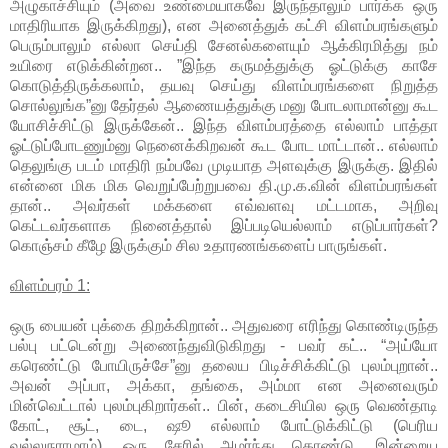
அழுகாச்சியும் (அவை உண்மையாகவே இருந்தாலும் பார்க்க ஒரு
மாதிரியாக இருக்கிறது), என அனைத்துக் கட்சி விளம்பரங்களும்
பெரும்பாலும் எல்லா செய்தி சேனல்களையும் ஆக்கிரமித்து நம்
உயிரை எடுக்கின்றன.. ”இந்த கருமத்துக்கு ஓட்டுக்கு காசே
கொடுத்திருக்கலாம், தயவு செய்து விளம்பரங்களை நிறுத்த
சொல்லுங்க”னு தேர்தல் ஆணையத்துக்கு மனு போடலாமான்னு கூட
யோசிச்சிட்டு இருக்கேன்.. இந்த விளம்பரத்தை எல்லாம் பாத்தா
ஓட்டுப்போடணும்னு நெனைக்கிறவன் கூட போட மாட்டான்.. எல்லாம்
தெலுங்கு படம் மாதிரி நம்பவே முடியாத அளவுக்கு இருக்கு. இதில்
என்னை மிக மிக வெறுப்பேற்றுபவை தி.மு.க.வின் விளம்பரங்கள்
தான்.. அவர்கள் மக்களை எவ்வளவு மட்டமாக, அறிவு
கெட்டவர்களாக நினைத்தால் இப்படியெல்லாம் எடுப்பார்கள்?
கொஞ்சம் கீழே இருக்கும் சில உதாரணங்களைப் பாருங்கள்.
விளம்பரம் 1:
ஒரு பையன் புக்கை திறக்கிறான்.. அதுவரை எரிந்து கொண்டிருந்த
பல்பு பட்டென்று அணைந்துவிடுகிறது - பவர் கட்.. “அய்யோ
கரெண்ட்டு போயிருச்சே”னு தலைய பிடிச்சிக்கிட்டு புலம்புறான்..
அவன் அப்பா, அக்கா, தங்கை, அம்மா என அனைவரும்
மின்வெட்டால் புலம்புகிறார்கள்.. பின், கடைசியில ஒரு வெண்தாடி
கோட், சூட், டை, ஷூ எல்லாம் போட்டுக்கிட்டு (பெரிய
வல்லுநராமாம்), ஒரு சேரில் அமர்ந்து கொண்டு, இன்றைய