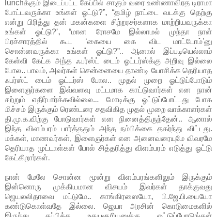
lunchக்கும் இடைப்பட்ட கேப்பில் சாகும் வரை உண்ணாவிரத டிராமா
போட்டவருக்கா உங்கள் ஓட்டு?”, “தமிழ் நாட்டை வடக்கு தெற்கு
என்று பிரித்து தன் மகன்களை சிற்றரசர்களாக மாற்றியவருக்கா
உங்கள் ஓட்டு?’, “மான ரோசமே இல்லாமல் முந்தா நாள்
பிரச்சாரத்தில் கூட ‘கையை கை விட மாட்டோம்’னு
சொன்னவருக்கா உங்கள் ஓட்டு?”.. ஆனால் இப்படியெல்லாம்
கேள்வி கேட்க அந்த ஃபர்ஸ்ட் டைம் ஓட்டர்ஸ்க்கு அறிவு இல்லை
போல.. பாவம், அவர்கள் சென்னையை தாண்டி யோசிக்க தெரியாத
ஃபர்ஸ்ட் டைம் ஓட்டர்ஸ் போல.. முதல் முறை ஓட்டுப்போடும்
இளைஞர்களை இவ்வளவு மட்டமாக காட்டுவார்கள் என நான்
சற்றும் எதிர்பார்க்கவில்லை... மோடிக்கு ஓட்டுப்போட்டது போக
மிச்சம் இருக்கும் ரெண்டரை சதவிகித முதல் முறை வாக்காளர்கள்
தி.மு.க.விற்கு போடுவார்கள் என நினைத்திருந்தேன்.. ஆனால்
இந்த விளம்பரம் பார்த்ததும் அந்த நம்பிக்கை தகர்ந்து விட்டது.
மக்கள், மாணவர்கள், இளைஞர்கள் என அனைவரையுமே விவரமே
தெரியாத முட்டாள்கள் போல் சித்தரித்து விளம்பரம் எடுத்து ஓட்டு
கேட்கிறார்கள்.
நான் மேலே சொன்ன மூன்று விளம்பரங்களிலும் இருக்கும்
இன்னொரு முக்கியமான விசயம் இவர்கள் தாக்குவது
ஜெயலலிதாவை மட்டுமே.. காங்கிரஸையோ, பி.ஜே.பி.யையோ
கண்டுகொள்வதே இல்லை. ஜெயா அரசின் கொடுமைகளில்
இருந்து தப்பிக்க உதயசூரியனுக்கு ஓட்டுப்போடுங்கள்