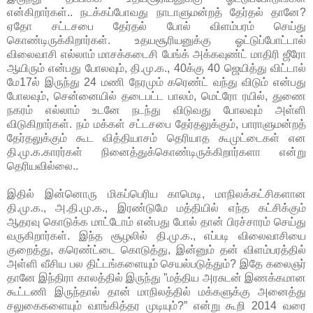
என்கிறார்கள்.. நடக்கப்போவது நாடாளுமன்றத் தேர்தல் தானே?
ஏதோ சட்டசபை தேர்தல் போல் விளம்பரம் செய்து
கொண்டிருக்கிறார்கள். உதயசூரியனுக்கு ஓட்டுப்போட்டால்
விலைவாசி எல்லாம் மாசக்கடைசி பேங்க் அக்கவுண்ட் மாதிரி ஜீரோ
ஆயிரும் என்பது போலவும், தி.மு.க., 40க்கு 40 ஜெயித்து விட்டால்
மே17ல் இருந்து 24 மணி நேரமும் கரெண்ட் வந்து விடும் என்பது
போலவும், சென்னையில் தடைபட்ட பாலம், மெட்ரோ ரயில், துணை
நகரம் எல்லாம் உடனே நடந்து விடுவது போலவும் அள்ளி
விடுகிறார்கள். நம் மக்கள் சட்டசபை தேர்தலுக்கும், பாராளுமன்றத்
தேர்தலுக்கும் கூட வித்தியாசம் தெரியாத கூமுட்டைகள் என
தி.மு.க.காரர்கள் நினைத்துக்கொண்டிருக்கிறார்களா என்று
தெரியவில்லை..
இதில் இன்னொரு மிகப்பெரிய காமெடி, மாநிலக்கட்சிகளான
தி.மு.க., அ.தி.மு.க., இரண்டுமே மத்தியில் எந்த கட்சிக்கும்
ஆதரவு கொடுக்க மாட்டோம் என்பது போல் தான் பிரச்சாரம் செய்து
வருகிறார்கள். இந்த சூழலில் தி.மு.க., எப்படி விலைவாசியை
குறைத்து, கரெண்ட்டை கொடுத்து, இன்னும் தன் விளம்பரத்தில்
அள்ளி வீசிய பல திட்டங்களையும் செயல்படுத்தும்? இதே கலைஞர்
தானே இந்திரா காலத்தில் இருந்து ”மத்திய அரசுடன் இணக்கமான
கூட்டணி இருந்தால் தான் மாநிலத்தில் மக்களுக்கு அனைத்து
சலுகைகளையும் வாங்கித்தர முடியும்?” என்று கூறி 2014 வரை