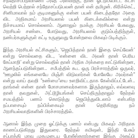
சந்தோசப்படுவானோ அதே அளவிற்கு, தான் ஓட்டுப்போட்ட கட்சி
வெற்றி பெற்றால் சந்தோசப்படுபவன் தான் என் தமிழன். கிரிக்கெட்,
சினிமாவால் நம் குடிமகனுக்கு என்ன பயன் கிடைத்ததோ அதை
விட அதிகமாய் அரசியலால் பயன் கிடைக்கவில்லை என்று
நிச்சயமாய் சொல்லலாம். ஆனாலும் நமக்கு அரசியல் பேசுவது,
அரசியல் சண்டை போடுவது, அரசியலால் குடும்பத்திற்குள்,
நண்பர்களுக்குள் கட்டி உருளுவது போன்றவை மிகவும் பிடிக்கும்.
இந்த அரசியல் கட்சிகளும், ‘ஜெயித்தால் நான் இதை செய்வேன்’
என்று சொல்வதை விட, ‘என்னை விட அவன் தான் பெரிய
கேப்மாறி’ என்று சொல்வதில் தான் அதிக அக்கறை காட்டுகின்றன,
ஆனந்தப்படுகின்றன.. சமீபத்தில் கூட ஒரு பிரச்சாரத்தில் ஒருவர்,
“ஊழலில் எங்களையே மிஞ்சி விடுவார்கள் போலேயே அவர்கள்”
என்று வாய் தவறி ”உண்மை”யை உளறிவிட்டதாக கேள்விப்பட்டேன்..
தாங்கள் என்ன தான் மோசமானவர்களாக இருந்தாலும், எவ்வளவு
தான் தவறுகள், அட்டூழியங்கள் செய்திருந்தாலும் தேர்தல்
சமயத்தில் பணம் கொடுத்து ஜெயித்துவிடலாம் என்பகிற
நப்பாசையும் நம்பிக்கையும் தான் தெரிகிறது நம்
அரசியல்வாதிகளின் பிரச்சாரத்தில்.
ஆனால் இந்த முறை ஓட்டுக்கு பணம் என்பது மிகவும் அரிதாக
காணப்படுகிறது இதுவரை. தேர்தல் கமிஷன், இந்தி பேசும்
சப்பாத்தி மாவு முகமுடைய போலீஸ்காரர்களை இங்கு அனுப்பி