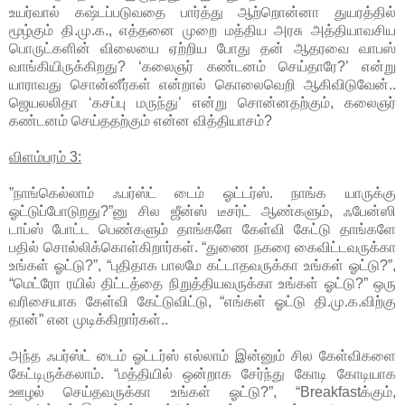
உயர்வால் கஷ்டப்படுவதை பார்த்து ஆற்றொன்னா துயரத்தில்
மூழ்கும் தி.மு.க., எத்தனை முறை மத்திய அரசு அத்தியாவசிய
பொருட்களின் விலையை ஏற்றிய போது தன் ஆதரவை வாபஸ்
வாங்கியிருக்கிறது? ‘கலைஞர் கண்டனம் செய்தாரே?’ என்று
யாராவது சொன்னீர்கள் என்றால் கொலைவெறி ஆகிவிடுவேன்..
ஜெயலலிதா ‘கசப்பு மருந்து’ என்று சொன்னதற்கும், கலைஞர்
கண்டனம் செய்ததற்கும் என்ன வித்தியாசம்?
விளம்பரம் 3:
”நாங்கெல்லாம் ஃபர்ஸ்ட் டைம் ஓட்டர்ஸ். நாங்க யாருக்கு
ஓட்டுப்போடுறது?”னு சில ஜீன்ஸ் டீசர்ட் ஆண்களும், ஃபேன்ஸி
டாப்ஸ் போட்ட பெண்களும் தாங்களே கேள்வி கேட்டு தாங்களே
பதில் சொல்லிக்கொள்கிறார்கள். “துணை நகரை கைவிட்டவருக்கா
உங்கள் ஓட்டு?”, “புதிதாக பாலமே கட்டாதவருக்கா உங்கள் ஓட்டு?”,
“மெட்ரோ ரயில் திட்டத்தை நிறுத்தியவருக்கா உங்கள் ஓட்டு?” ஒரு
வரிசையாக கேள்வி கேட்டுவிட்டு, “எங்கள் ஓட்டு தி.மு.க.விற்கு
தான்” என முடிக்கிறார்கள்..
அந்த ஃபர்ஸ்ட் டைம் ஓட்டர்ஸ் எல்லாம் இன்னும் சில கேள்விகளை
கேட்டிருக்கலாம். “மத்தியில் ஒன்றாக சேர்ந்து கோடி கோடியாக
ஊழல் செய்தவருக்கா உங்கள் ஓட்டு?”, “Breakfastக்கும்,