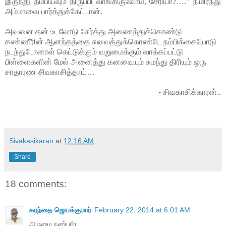
இருந்து தம்பியவும் திருப்பி வாங்கிருவோம், சேரியா?….” நிமிர்ந்து
அம்மாவை பார்த்துக்கேட்டான்.
அவனை தன் உடலோடு சேர்த்து அணைத்துக்கொண்டு
கண்ணீரின் ஆனந்தத்தை சுவைத்துக்கொண்டே நம்பிக்கையோடு
நடந்துபோனாள் கெட்டுக்கும் வறுமைக்கும் வாக்கப்பட்டு
பிள்ளைகளின் மேல் அனைத்து கனவையும் சுமந்து திரியும் ஒரு
சாதாரண சிவகாசித்தாய்…
- சிவகாசிக்காரன்..
Sivakasikaran
at
12:16 AM
Share
18 comments:
கரந்தை ஜெயக்குமார்
February 22, 2014 at 6:01 AM
அருமை நண்பரே