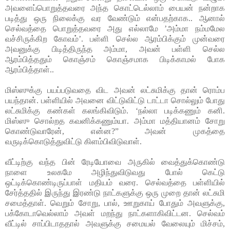
அவளைப்பொறுத்தவரை அந்த கொட்டெல்லாம் பையன் நன்றாக
படித்து ஒரு நிலைக்கு வர வேண்டும் என்பதற்காக.. ஆனால்
செல்வத்தை பொறுத்தவரை அது எல்லாமே ’அம்மா நம்மமேல
வச்சிருக்கிற கோவம்’. பள்ளி செல்ல ஆரம்பிக்கும் முன்வரை
அவனுக்கு பிடித்திருந்த அம்மா, அவன் பள்ளி செல்ல
ஆரம்பித்ததும் கொஞ்சம் கொஞ்சமாக பிடிக்காமல் போக
ஆரம்பித்தாள்..
மிஸ்ஸுக்கு பயப்படுவதை விட அவன் லட்சுமிக்கு தான் ரொம்ப
பயந்தான். பள்ளியில் அவனை விட்டுவிட்டு டாட்டா சொல்லும் போது
லட்சுமிக்கு கண்கள் கலங்கிவிடும். ‘நல்லா படிக்கணும் கனி.
மிஸ்ஸு சொல்றத கவனிக்கணும்யா. அம்மா மத்தியானம் சோறு
கொண்டுவாரேன், என்ன?” அவன் முகத்தை
வருடிக்கொடுத்துவிட்டு கிளம்பிவிடுவாள்.
வீட்டிற்கு வந்த பின் ரேடியோவை அருகில் வைத்துக்கொண்டு
நாளை உலகமே அழிந்துவிடுவது போல் கெட்டு
ஒட்டிக்கொண்டிருப்பாள் மதியம் வரை. செல்வத்தை பள்ளியில்
சேர்த்ததில் இருந்து இரண்டு நாட்களுக்கு ஒரு முறை தான் லட்சுமி
சமைத்தாள். வெறும் சோறு, பால், ஊறுகாய் போதும் அவளுக்கு,
பக்கோடாவெல்லாம் அவள் மறந்து நாட்களாகிவிட்டன. செல்வம்
வீட்டில் சாப்பிடாததால் அவளுக்கு சமையல் வேலையும் மிச்சம்,