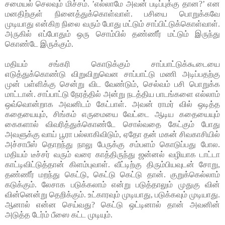
சமையல் செலவும் மிச்சம். ’எல்லாமே அவன் படிப்புக்கு தான?’ என
மனதிற்குள் நினைத்துக்கொள்வாள். பசியை பொறுக்கவே
முடியாது என்கிற நிலை வரும் போது மட்டும் சாப்பிட்டுக்கொள்வாள்.
அருகில் எப்போதும் ஒரு சொம்பில் தண்ணீர் மட்டும் இருந்து
கொண்டே இருக்கும்.
மதியம் சங்கரி கொடுக்கும் சாப்பாட்டுக்கூடையை
எடுத்துக்கொண்டு விறுவிறுவென சாப்பாட்டு மணி அடிப்பதற்கு
முன் பள்ளிக்கு சென்று விட வேண்டும், செல்வம் பசி பொறுக்க
மாட்டான். சாப்பாட்டு நேரத்தில் அன்று நடத்திய பாடங்களை எல்லாம்
ஒவ்வொன்றாக அவனிடம் கேட்பாள். அவன் ராமர் வில் ஒடித்த
கதையையும், சிங்கம் எருமையை வேட்டை ஆடிய கதையையும்
கைகளால் விவரித்துக்கொண்டே சொல்வதை கேட்கும் போது
அவளுக்கு வாய் பூரா பல்லாகிவிடும், ஏதோ தன் மகன் சிவகாசியில்
அச்சாபீஸ் தொறந்து நாலு பேருக்கு சம்பளம் கொடுப்பது போல.
மதியம் டீச்சர் வரும் வரை காத்திருந்து ஜன்னல் வழியாக டாட்டா
காட்டிவிட்டுத்தான் கிளம்புவாள். வீட்டிற்கு திரும்பியவுடன் சோறு,
தண்ணீர் மறந்து கெட்டு, கெட்டு கெட்டு தான். குறுக்கெல்லாம்
கடுக்கும். லேசாக படுக்கலாம் என்று படுத்தாலும் முதுகு வின்
வின்னென்று தெறிக்கும். உட்காரவும் முடியாது, படுக்கவும் முடியாது.
ஆனால் என்ன செய்வது? கெட்டு ஒட்டினால் தான் அவனின்
அடுத்த டேர்ம் பீஸை கட்ட முடியும்.