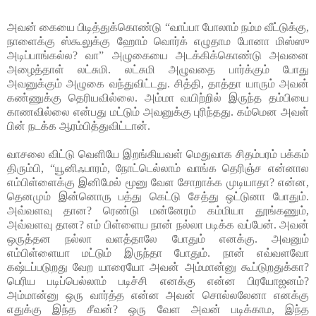
அவன் கையை பிடித்துக்கொண்டு “வாப்பா போலாம் நம்ம வீட்டுக்கு,
நாளைக்கு ஸ்கூலுக்கு ஹோம் வொர்க் எழுதாம போனா மிஸ்ஸு
அடிப்பாங்கல்ல? வா” அழுகையை அடக்கிக்கொண்டு அவனை
அழைத்தாள் லட்சுமி. லட்சுமி அழுவதை பார்க்கும் போது
அவனுக்கும் அழுகை வந்துவிட்டது. சித்தி, தாத்தா யாரும் அவன்
கண்ணுக்கு தெரியவில்லை. அம்மா வயிற்றில் இருந்த தம்பியை
காணவில்லை என்பது மட்டும் அவனுக்கு புரிந்தது. கம்மென அவள்
பின் நடக்க ஆரம்பித்துவிட்டான்.
வாசலை விட்டு வெளியே இறங்கியவள் மெதுவாக சிதம்பரம் பக்கம்
திரும்பி, “யூனிஃபாரம், நோட்டெல்லாம் வாங்க தெரிஞ்ச என்னால
எம்பிள்ளைக்கு இனிமேல் மூனு வேள சோறாக்க முடியாதா? என்ன,
தெனமும் இன்னொரு பத்து கெட்டு சேத்து ஒட்டுனா போதும்.
அவ்வளவு தான? ரெண்டு மன்னேரம் கம்மியா தூங்கணும்,
அவ்வளவு தான? எம் பிள்ளைய நான் நல்லா படிக்க வப்பேன். அவன்
ஒருத்தன நல்லா வளத்தாலே போதும் எனக்கு. அவனும்
எம்பிள்ளையா மட்டும் இருந்தா போதும். நான் எவ்வளவோ
கஷ்டப்படுறது வேற யாரையோ அவன் அம்மான்னு கூப்டுறதுக்கா?
பெரிய படிப்பெல்லாம் படிச்சி எனக்கு என்ன பிரயோஜனம்?
அம்மான்னு ஒரு வார்த்த என்ன அவன் சொல்லலேனா எனக்கு
எதுக்கு இந்த சீவன்? ஒரு வேள அவன் படிக்காம, இந்த