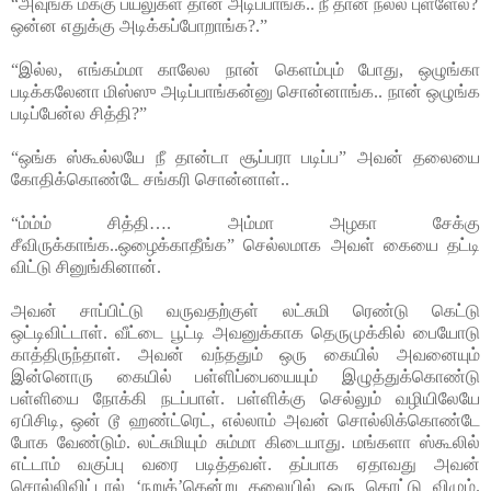
“அவுங்க மக்கு பயலுகள தான் அடிப்பாங்க.. நீ தான் நல்ல புள்ளேல?
ஒன்ன எதுக்கு அடிக்கப்போறாங்க?.”
“இல்ல, எங்கம்மா காலேல நான் கெளம்பும் போது, ஒழுங்கா
படிக்கலேனா மிஸ்ஸு அடிப்பாங்கன்னு சொன்னாங்க.. நான் ஒழுங்க
படிப்பேன்ல சித்தி?”
“ஒங்க ஸ்கூல்லயே நீ தான்டா சூப்பரா படிப்ப” அவன் தலையை
கோதிக்கொண்டே சங்கரி சொன்னாள்..
“ம்ம்ம் சித்தி…. அம்மா அழகா சேக்கு
சீவிருக்காங்க..ஒழைக்காதீங்க” செல்லமாக அவள் கையை தட்டி
விட்டு சினுங்கினான்.
அவன் சாப்பிட்டு வருவதற்குள் லட்சுமி ரெண்டு கெட்டு
ஒட்டிவிட்டாள். வீட்டை பூட்டி அவனுக்காக தெருமுக்கில் பையோடு
காத்திருந்தாள். அவன் வந்ததும் ஒரு கையில் அவனையும்
இன்னொரு கையில் பள்ளிப்பையையும் இழுத்துக்கொண்டு
பள்ளியை நோக்கி நடப்பாள். பள்ளிக்கு செல்லும் வழியிலேயே
ஏபிசிடி, ஒன் டூ ஹண்ட்ரெட், எல்லாம் அவன் சொல்லிக்கொண்டே
போக வேண்டும். லட்சுமியும் சும்மா கிடையாது. மங்களா ஸ்கூலில்
எட்டாம் வகுப்பு வரை படித்தவள். தப்பாக ஏதாவது அவன்
சொல்லிவிட்டால் ‘நறுக்’கென்று தலையில் ஒரு கொட்டு விழும்.