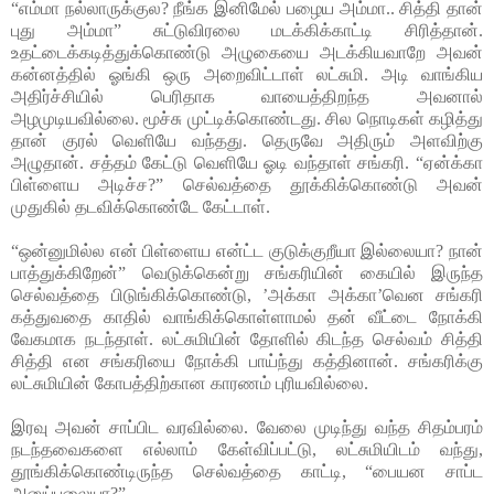
“எம்மா நல்லாருக்குல? நீங்க இனிமேல் பழைய அம்மா.. சித்தி தான்
புது அம்மா” சுட்டுவிரலை மடக்கிக்காட்டி சிரித்தான்.
உதட்டைக்கடித்துக்கொண்டு அழுகையை அடக்கியவாறே அவன்
கன்னத்தில் ஓங்கி ஒரு அறைவிட்டாள் லட்சுமி. அடி வாங்கிய
அதிர்ச்சியில் பெரிதாக வாயைத்திறந்த அவனால்
அழமுடியவில்லை. மூச்சு முட்டிக்கொண்டது. சில நொடிகள் கழித்து
தான் குரல் வெளியே வந்தது. தெருவே அதிரும் அளவிற்கு
அழுதான். சத்தம் கேட்டு வெளியே ஓடி வந்தாள் சங்கரி. “ஏன்க்கா
பிள்ளைய அடிச்ச?” செல்வத்தை தூக்கிக்கொண்டு அவன்
முதுகில் தடவிக்கொண்டே கேட்டாள்.
“ஒன்னுமில்ல என் பிள்ளைய என்ட்ட குடுக்குறீயா இல்லையா? நான்
பாத்துக்கிறேன்” வெடுக்கென்று சங்கரியின் கையில் இருந்த
செல்வத்தை பிடுங்கிக்கொண்டு, ’அக்கா அக்கா’வென சங்கரி
கத்துவதை காதில் வாங்கிக்கொள்ளாமல் தன் வீட்டை நோக்கி
வேகமாக நடந்தாள். லட்சுமியின் தோளில் கிடந்த செல்வம் சித்தி
சித்தி என சங்கரியை நோக்கி பாய்ந்து கத்தினான். சங்கரிக்கு
லட்சுமியின் கோபத்திற்கான காரணம் புரியவில்லை.
இரவு அவன் சாப்பிட வரவில்லை. வேலை முடிந்து வந்த சிதம்பரம்
நடந்தவைகளை எல்லாம் கேள்விப்பட்டு, லட்சுமியிடம் வந்து,
தூங்கிக்கொண்டிருந்த செல்வத்தை காட்டி, “பையன சாப்ட
அனுப்பலையா?”