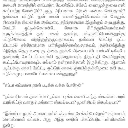
கடைசி காலத்தில் காப்பாற்ற வேண்டும். ச்சேய் வைரமுத்துவை ஏன்
காப்பாற்ற வேண்டும்? ஒரு அப்பனாக அவன் என்ன செய்தான்?
தன்னை மட்டும் தன் மகன் கவனித்துக்கொண்டால் போதும்.
நினைக்க நினைக்க அவ்வளவு சந்தோசமாக இருக்கும் அவளுக்கு.
கெட்டு ஒட்டிக்கொண்டே லேசாக சிரித்துக்கொள்வாள்
வருங்காலத்தில் தன் மகன் தனக்கு பங்குனிப்பொங்கலுக்கு
பட்டுச்சேலை எடுத்துத்தருவதாகவும், தன்னை கெட்டு ஒட்ட
விடாமல் சந்தோசமாக பார்த்துக்கொள்வதாகவும், தண்ணீருக்கு
அடுத்த தெரு வரை குடத்தை தூக்கி அலைய விடாமல் வீட்டிலேயே
தண்ணீர் மோட்டார் வாங்கி தருவதாகவும், திருப்பதி கோயிலுக்கு
கூட்டிப்போவதாகவும். எல்லாம் நன்றாகத்தான் இருக்கிறது. ஆனால்
படிப்புக்கு காசு? மேப்ட்டி ஒட்டுற காசுல ஞாயித்துக்கிழமை கறி கூட
எடுக்கமுடியலையே? என்ன பண்ணுறது?
”எப்பா எம்மகன நான் படிக்க வக்க போறேன்”
“நல்ல விசயம் தானம்மா? நல்லா படிக்க வையி..எந்த ஸ்கூல்லா பாரம்
வாங்கிட்டு வாரது? மங்களா ஸ்கூல்லயா? முனிசிபல் ஸ்கூல்லயா?”
“இல்லப்பா நான் அவன பாய்ஸ் ஸ்கூல்ல சேக்கப்போறேன்” கர்வமாய்
சொன்னாள் லட்சுமி. அது அந்த ஊரின் மிகப்பெரிய பள்ளிகளில்
ஒன்று.