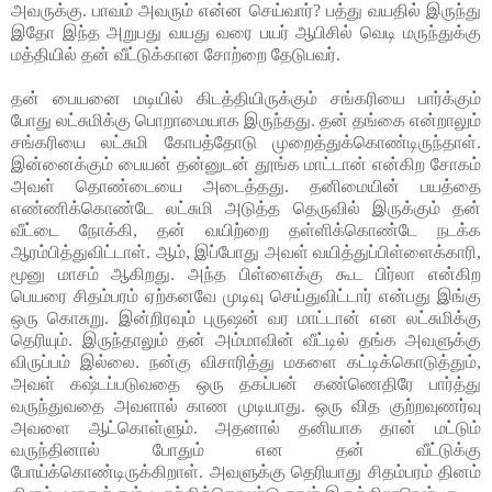
அவருக்கு. பாவம் அவரும் என்ன செய்வார்? பத்து வயதில் இருந்து
இதோ இந்த அறுபது வயது வரை பயர் ஆபிசில் வெடி மருந்துக்கு
மத்தியில் தன் வீட்டுக்கான சோற்றை தேடுபவர்.
தன் பையனை மடியில் கிடத்தியிருக்கும் சங்கரியை பார்க்கும்
போது லட்சுமிக்கு பொறாமையாக இருந்தது. தன் தங்கை என்றாலும்
சங்கரியை லட்சுமி கோபத்தோடு முறைத்துக்கொண்டிருந்தாள்.
இன்னைக்கும் பையன் தன்னுடன் தூங்க மாட்டான் என்கிற சோகம்
அவள் தொண்டையை அடைத்தது. தனிமையின் பயத்தை
எண்ணிக்கொண்டே லட்சுமி அடுத்த தெருவில் இருக்கும் தன்
வீட்டை நோக்கி, தன் வயிற்றை தள்ளிக்கொண்டே நடக்க
ஆரம்பித்துவிட்டாள். ஆம், இப்போது அவள் வயித்துப்பிள்ளைக்காரி,
மூனு மாசம் ஆகிறது. அந்த பிள்ளைக்கு கூட பிர்லா என்கிற
பெயரை சிதம்பரம் ஏற்கனவே முடிவு செய்துவிட்டார் என்பது இங்கு
ஒரு கொசுறு. இன்றிரவும் புருஷன் வர மாட்டான் என லட்சுமிக்கு
தெரியும். இருந்தாலும் தன் அம்மாவின் வீட்டில் தங்க அவளுக்கு
விருப்பம் இல்லை. நன்கு விசாரித்து மகளை கட்டிக்கொடுத்தும்,
அவள் கஷ்டப்படுவதை ஒரு தகப்பன் கண்ணெதிரே பார்த்து
வருந்துவதை அவளால் காண முடியாது. ஒரு வித குற்றவுணர்வு
அவளை ஆட்கொள்ளும். அதனால் தனியாக தான் மட்டும்
வருந்தினால் போதும் என தன் வீட்டுக்கு
போய்க்கொண்டிருக்கிறாள். அவளுக்கு தெரியாது சிதம்பரம் தினம்