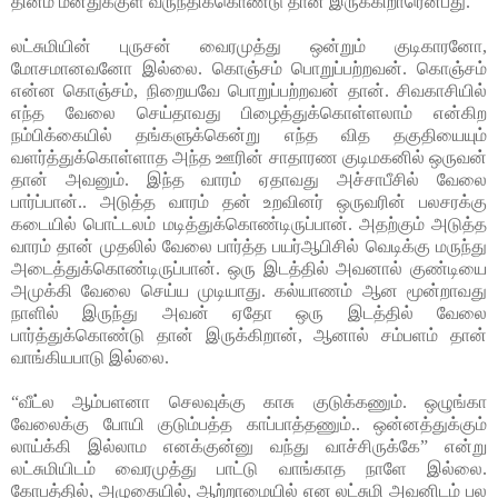
தினம் மனதுக்குள் வருந்திக்கொண்டு தான் இருக்கிறாரென்பது.
லட்சுமியின் புருசன் வைரமுத்து ஒன்றும் குடிகாரனோ,
மோசமானவனோ இல்லை. கொஞ்சம் பொறுப்பற்றவன். கொஞ்சம்
என்ன கொஞ்சம், நிறையவே பொறுப்பற்றவன் தான். சிவகாசியில்
எந்த வேலை செய்தாவது பிழைத்துக்கொள்ளலாம் என்கிற
நம்பிக்கையில் தங்களுக்கென்று எந்த வித தகுதியையும்
வளர்த்துக்கொள்ளாத அந்த ஊரின் சாதாரண குடிமகனில் ஒருவன்
தான் அவனும். இந்த வாரம் ஏதாவது அச்சாபீசில் வேலை
பார்ப்பான்.. அடுத்த வாரம் தன் உறவினர் ஒருவரின் பலசரக்கு
கடையில் பொட்டலம் மடித்துக்கொண்டிருப்பான். அதற்கும் அடுத்த
வாரம் தான் முதலில் வேலை பார்த்த பயர்ஆபிசில் வெடிக்கு மருந்து
அடைத்துக்கொண்டிருப்பான். ஒரு இடத்தில் அவனால் குண்டியை
அமுக்கி வேலை செய்ய முடியாது. கல்யாணம் ஆன மூன்றாவது
நாளில் இருந்து அவன் ஏதோ ஒரு இடத்தில் வேலை
பார்த்துக்கொண்டு தான் இருக்கிறான், ஆனால் சம்பளம் தான்
வாங்கியபாடு இல்லை.
“வீட்ல ஆம்பளனா செலவுக்கு காசு குடுக்கணும். ஒழுங்கா
வேலைக்கு போயி குடும்பத்த காப்பாத்தணும்.. ஒன்னத்துக்கும்
லாய்க்கி இல்லாம எனக்குன்னு வந்து வாச்சிருக்கே” என்று
லட்சுமியிடம் வைரமுத்து பாட்டு வாங்காத நாளே இல்லை.
கோபத்தில், அழுகையில், ஆற்றாமையில் என லட்சுமி அவனிடம் பல