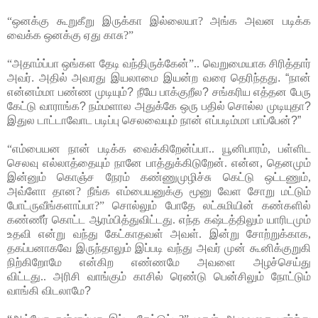
“ஒனக்கு கூறுகீறு இருக்கா இல்லையா? அங்க அவன படிக்க
வைக்க ஒனக்கு ஏது காசு?”
“அதாம்ப்பா ஒங்கள தேடி வந்திருக்கேன்”..
வெறுமையாக சிரித்தார்
அவர். அதில் அவரது இயலாமை இயன்ற வரை தெரிந்தது. “நான்
என்னம்மா பண்ண முடியும்? நீயே பாக்குறீல? சங்கரிய எத்தன பேரு
கேட்டு வாராங்க? நம்மளால அதுக்கே ஒரு பதில் சொல்ல முடியுதா?
இதுல டாட்டாவோட படிப்பு செலவையும் நான் எப்படிம்மா பாப்பேன்?”
“எம்பையன நான் படிக்க வைக்கிறேன்ப்பா.. யூனிபாரம், பள்ளிட
செலவு எல்லாத்தையும் நானே பாத்துக்கிடுறேன். என்ன, தெனமும்
இன்னும் கொஞ்ச நேரம் கண்ணுமுழிச்சு கெட்டு ஒட்டணும்,
அவ்ளோ தான? நீங்க எம்பையனுக்கு மூனு வேள சோறு மட்டும்
போட்ருவீங்களாப்பா?” சொல்லும் போதே லட்சுமியின் கண்களில்
கண்ணீர் கொட்ட ஆரம்பித்துவிட்டது. எந்த கஷ்டத்திலும் யாரிடமும்
உதவி என்று வந்து கேட்காதவள் அவள். இன்று சோற்றுக்காக,
தகப்பனாகவே இருந்தாலும் இப்படி வந்து அவர் முன் கூனிக்குறுகி
நிற்கிறோமே என்கிற எண்ணமே அவளை அழச்செய்து
விட்டது..
அரிசி வாங்கும் காசில் ரெண்டு பென்சிலும் நோட்டும்
வாங்கி விடலாமே?