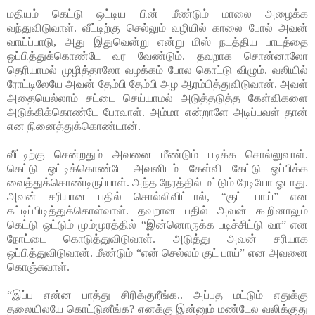
மதியம் கெட்டு ஒட்டிய பின் மீண்டும் மாலை அழைக்க
வந்துவிடுவாள். வீட்டிற்கு செல்லும் வழியில் காலை போல் அவன்
வாய்ப்பாடு, அது இதுவென்று என்று மிஸ் நடத்திய பாடத்தை
ஒப்பித்துக்கொண்டே வர வேண்டும். தவறாக சொன்னாலோ
தெரியாமல் முழித்தாலோ வழக்கம் போல கொட்டு விழும். வலியில்
ரோட்டிலேயே அவன் தேம்பி தேம்பி அழ ஆரம்பித்துவிடுவான். அவள்
அதையெல்லாம் சட்டை செய்யாமல் அடுத்தடுத்த கேள்விகளை
அடுக்கிக்கொண்டே போவாள். அம்மா என்றாளே அடிப்பவள் தான்
என நினைத்துக்கொண்டான்.
வீட்டிற்கு சென்றதும் அவனை மீண்டும் படிக்க சொல்லுவாள்.
கெட்டு ஒட்டிக்கொண்டே அவனிடம் கேள்வி கேட்டு ஒப்பிக்க
வைத்துக்கொண்டிருப்பாள். அந்த நேரத்தில் மட்டும் ரேடியோ ஓடாது.
அவன் சரியான பதில் சொல்லிவிட்டால், “குட் பாய்” என
கட்டிப்பிடித்துக்கொள்வாள். தவறான பதில் அவன் கூறினாலும்
கெட்டு ஒட்டும் மும்முரத்தில் “இன்னொருக்க படிச்சிட்டு வா” என
நோட்டை கொடுத்துவிடுவாள். அடுத்து அவன் சரியாக
ஒப்பித்துவிடுவான். மீண்டும் “என் செல்லம் குட் பாய்” என அவனை
கொஞ்சுவாள்.
“இப்ப என்ன பாத்து சிரிக்குறீங்க.. அப்பத மட்டும் எதுக்கு
தலையிலயே கொட்டுனீங்க? எனக்கு இன்னும் மண்டேல வலிக்குது