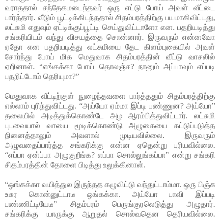
வராததால் சந்தேகமடைந்தவர் ஒரு எட்டு போய் அவள் வீட்டை
பார்த்தார். வீடும் பூட்டிக்கிடந்ததால் சிதம்பரத்திற்கு பயமாகிவிட்டது,
லட்சுமி எதுவும் ஏட்டிக்குப்பூட்டி செய்துவிட்டாளோ என. பதறியடித்து
சங்கரியிடம் வந்து விசயத்தை சொன்னார். இருவரும் என்னவோ
ஏதோ என பதறியடித்து லட்சுமியை தேட கிளம்புகையில் அவள்
சோர்ந்து போய் மிக மெதுவாக சிதம்பரத்தின் வீட்டு வாசலில்
ஏறினாள். “எங்கக்கா போய் தொலஞ்ச? நானும் அப்பாவும் எப்படி
பதறிட்டோம் தெரியுமா?”
மெதுவாக வீட்டிற்குள் நுழைந்தவளை பார்த்ததும் சிதம்பரத்திற்கு
எல்லாம் புரிந்துவிட்டது. “அய்யோ ஏம்மா இப்டி பண்ணுன? அய்யோ”
தலையில் அடித்துக்கொண்டே அழ ஆரம்பித்துவிட்டார். லட்சுமி
புடவையால் வாயை மூடிக்கொண்டு அழுகையை கட்டுப்படுத்த
நினைத்தாலும் அவளால் முடியவில்லை. இருவரும்
அழுவதைப்பார்த்த சங்கரிக்கு என்ன ஏதென்று புரியவில்லை.
“எப்பா ஏன்ப்பா அழுகுறீங்க? எப்பா சொல்லுங்கப்பா” என்று சங்கரி
சிதம்பரத்தின் தோளை பிடித்து உலுக்கினாள்.
“ஒங்கக்கா வயித்துல இருந்தத கழுவிட்டு வந்துட்டாம்மா. ஒரு பிஞ்சு
உசுர கொன்னுட்டாடீ ஒங்கக்கா. அய்யோ பாவி இப்படி
பண்ணிட்டியேடீ” சிதம்பரம் பெருங்குரலெடுத்து அழுதார்.
சங்கரிக்கு யாருக்கு ஆறுதல் சொல்வதென தெரியவில்லை.