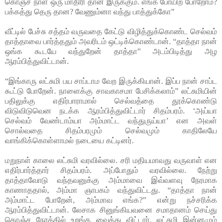
கொஞ்ச நாள் ஒரு மாதிரி தான் இருக்கும். எங்க போயிற போறோம்?
பக்கத்து தெரு தான? வேணும்னா வந்து பாத்துக்கோ”
வீட்டில் பேச்சு சத்தம் வருவதை கேட்டு விழித்துக்கொண்ட செல்வம்
தாத்தாவை பார்த்ததும் அவரிடம் ஒட்டிக்கொண்டான். “தாத்தா நான்
ஒங்க கூடயே வந்துறேன் தாத்தா” அடம்பிடித்து அழ
ஆரம்பித்துவிட்டான்.
“இங்காரு லட்சுமி பய சாப்டாம வேற இருக்கியான். இப்ப நான் சாப்ட
கூட்டு போறேன். நாளைக்கு சாவகாசமா பேசிக்கலாம்” லட்சுமியின்
பதிலுக்கு எதிர்பாராமால் செல்வத்தை தூக்கொண்டு
விடுவிடுவென நடக்க ஆரம்பித்துவிட்டார் சிதம்பரம். ‘அய்யா
செல்வம் வேண்டாம்யா அம்மாட்ட வந்துருய்யா’ என அவள்
சொல்வதை சிதம்பரமும் செல்வமும் காதிலேயே
வாங்கிக்கொள்ளாமல் நடையை கட்டினர்.
மறுநாள் காலை லட்சுமி வரவில்லை. சரி மதியமாவது வருவாள் என
எதிர்பார்த்தார் சிதம்பரம். அப்போதும் வரவில்லை. நேற்று
தாத்தாவோடு வந்தவனுக்கு அம்மாவை இவ்வளவு நேரமாக
காணாததால், அம்மா ஞாபகம் வந்துவிட்டது. “தாத்தா நான்
அம்மாட்ட போறேன், அம்மாவ எங்க?” என்று நச்சரிக்க
ஆரம்பித்துவிட்டான். லேசாக சினுங்கியவனை சமாதானம் செய்து
கொஞ்ச நேரத்தில் உறங்க வைத்து விட்டார். லட்சுமி இன்னமும்