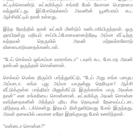
கட்டிக்கொண்டு.
லட்சுமிக்கும் சங்கரி மேல் லேசான பொறாமை
வந்துவிட்டது. இப்போதெல்லாம் அவனின் யூனிபாரம் கூட
ஆச்சிவிட்டில் தான் உள்ளது.
இந்த நேரத்தில் தான் லட்சுமி மீண்டும் உண்டாகியிருந்தாள். ஒரு
ஞாயிறன்று மதியம் சாப்பிடப்போனவனைத்தேடி அம்மா வீட்டிற்கு
வந்தவள் தெருவில் அவன் மற்றவர்களோடு
விளையாடுவதைக்கண்டாள்.
“டேய் செல்வம் ஒங்கம்மா வாராங்கடா” டவுசர் கூட போடாத அவன்
நண்பன் ஒருத்தன் சொன்னான்.
செல்வம் மெல்ல திரும்பி பார்த்துவிட்டு, “டேய் அது எங்க பழைய
அம்மாடா. எங்க புது அம்மா யாருன்னு தெரியுமா? ஆச்சி
வீட்டுக்குள்ள பாத்திரம் மினுக்கிட்டு இருக்காங்க பாரு அவங்க
தான்” என சங்கரியை சொன்னான். லட்சுமிக்கு அவன் சொன்ன
வார்த்தைகளின் அர்த்தம் புரிய சில நொடிகள் தேவைப்பட்டன.
புரிந்தவுடன், டக்கென்று இதயம் நின்றுவிடுவது போல் இருந்தது.
அவள் தலையில் பலமான ஏதோ இறங்குவது போல் உணர்ந்தாள்.
”என்னடா சொன்ன?”