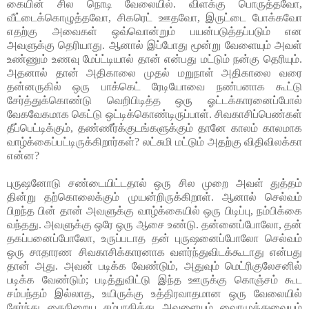
கையின் சில நொடி வேலையில். விளக்கு பொருத்தவோ,
வீட்டைக்கொழுத்தவோ, சிகரெட் ஊதவோ, இருட்டை போக்கவோ
எதற்கு அவைகள் ஒவ்வொன்றும் பயன்படுத்தப்படும் என
அவளுக்கு தெரியாது. ஆனால் இப்போது மூன்று வேளையும் அவள்
உண்ணும் உணவு மேப்ட்டியால் தான் என்பது மட்டும் நன்கு தெரியும்.
அதனால் தான் அதிகாலை முதல் மறுநாள் அதிகாலை வரை
தன்னருகில் ஒரு பாக்கெட் ரேடியோவை நண்பனாக கூட்டு
சேர்த்துக்கொண்டு வெறிபிடித்த ஒரு ஓட்டக்காரனைப்போல்
வேகவேகமாக கெட்டு ஒட்டிக்கொண்டிருப்பாள். சிவகாசிப்பெண்கள்
தீப்பெட்டிக்கும், தண்ணீர்க்குடங்களுக்கும் தானே காலம் காலமாக
வாழ்க்கைப்பட்டிருக்கிறார்கள்? லட்சுமி மட்டும் அதற்கு விதிவிலக்கா
என்ன?
புருஷனோடு சண்டையிட்டதால் ஒரு சில முறை அவள் துத்தம்
தின்று தற்கொலைக்கும் முயன்றிருக்கிறாள். ஆனால் செல்வம்
பிறந்த பின் தான் அவளுக்கு வாழ்க்கையில் ஒரு பிடிப்பு, நம்பிக்கை
வந்தது. அவளுக்கு ஒரே ஒரு ஆசை உண்டு. தன்னைப்போலோ, தன்
தகப்பனைப்போலோ, உருப்படாத தன் புருஷனைப்போலோ செல்வம்
ஒரு சாதாரண சிவகாசிக்காரனாக வளர்ந்துவிடக்கூடாது என்பது
தான் அது. அவன் படிக்க வேண்டும், அதுவும் மெட்ரிகுலேசனில்
படிக்க வேண்டும்; படித்துவிட்டு இந்த ஊருக்கு கொஞ்சம் கூட
சம்பந்தம் இல்லாத, உயிருக்கு உத்திரவாதமான ஒரு வேலையில்
சேர்ந்து கைநிறைய சம்பாதித்து அவளையும் வைரமுத்துவையும்