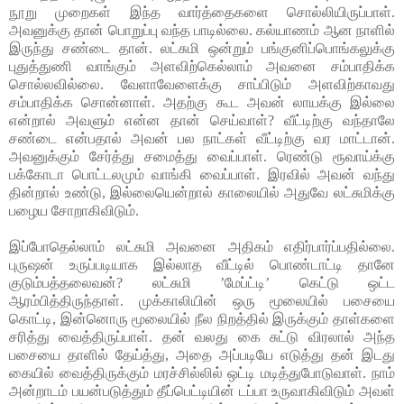
நூறு முறைகள் இந்த வார்த்தைகளை சொல்லியிருப்பாள்.
அவனுக்கு தான் பொறுப்பு வந்த பாடில்லை. கல்யாணம் ஆன நாளில்
இருந்து சண்டை தான். லட்சுமி ஒன்றும் பங்குனிப்பொங்கலுக்கு
புதுத்துணி வாங்கும் அளவிற்கெல்லாம் அவனை சம்பாதிக்க
சொல்லவில்லை. வேளாவேளைக்கு சாப்பிடும் அளவிற்காவது
சம்பாதிக்க சொன்னாள். அதற்கு கூட அவன் லாயக்கு இல்லை
என்றால் அவளும் என்ன தான் செய்வாள்? வீட்டிற்கு வந்தாலே
சண்டை என்பதால் அவன் பல நாட்கள் வீட்டிற்கு வர மாட்டான்.
அவனுக்கும் சேர்த்து சமைத்து வைப்பாள். ரெண்டு ரூவாய்க்கு
பக்கோடா பொட்டலமும் வாங்கி வைப்பாள். இரவில் அவன் வந்து
தின்றால் உண்டு, இல்லையென்றால் காலையில் அதுவே லட்சுமிக்கு
பழைய சோறாகிவிடும்.
இப்போதெல்லாம் லட்சுமி அவனை அதிகம் எதிர்பார்ப்பதில்லை.
புருஷன் உருப்படியாக இல்லாத வீட்டில் பொண்டாட்டி தானே
குடும்பத்தலைவன்? லட்சுமி ’மேப்ட்டி’ கெட்டு ஒட்ட
ஆரம்பித்திருந்தாள். முக்காலியின் ஒரு மூலையில் பசையை
கொட்டி, இன்னொரு மூலையில் நீல நிறத்தில் இருக்கும் தாள்களை
சரித்து வைத்திருப்பாள். தன் வலது கை சுட்டு விரலால் அந்த
பசையை தாளில் தேய்த்து, அதை அப்படியே எடுத்து தன் இடது
கையில் வைத்திருக்கும் மரச்சில்லில் ஒட்டி மடித்துபோடுவாள். நாம்
அன்றாடம் பயன்படுத்தும் தீப்பெட்டியின் டப்பா உருவாகிவிடும் அவள்