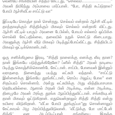
வெளியே சங்கரியின் சத்தம் கேட்டது, “செல்வம்…………………”
அவன் நிமிர்ந்து அம்மாவை பார்ப்பான். “போ, சித்தி கூப்டுறால?
போயி ஆச்சிவீட்ல சாப்ட்டு வா”
இப்படியே கொஞ்ச நாள் சென்றது. செல்வம் என்றால் ஆச்சி வீட்டில்
தாத்தாவுக்கும் சித்திக்கும் மிகவும் செல்லம் என்றாகி விட்டது.
ஆச்சி வீட்டில் யாரும் அவனை டேபில்ஸ், போயம் எல்லாம் ஒப்பிக்க
சொல்லி கேட்பதில்லை, தலையில் நறுக் கொட்டு கிடையாது.
அவனுக்கு ஆச்சி வீடு மிகவும் பிடித்துப்போய்விட்டது. சித்தியிடம்
மிகவும் ஒட்டிக்கொண்டான்.
ஒரு சனிக்கிழமை இரவு, “சித்தி நாளைக்கு எனக்கு லீவு தான?
நான் இங்கயே படுத்துக்கிறேனே? ப்ளீஸ் சித்தி” அவள் நாடியை
பிடித்து கொஞ்சிக்கொண்டே கேட்டான். சாப்பிட போனவன் இன்னும்
வராததை நினைத்து பயந்து லட்சுமி வந்தாள். “சாப்ட்டு
இன்னைக்கு இங்கயே தூங்கிட்டான், ரொம்ப அலுப்பு போல” என
சிதம்பரம் சொன்னார். அன்று லட்சுமிக்கு அது வித்தியாசமாக
தெரியவில்லை. ஆனால் அதன் பின் அடிக்கடி, என்ன அடிக்கடி,
தினமுமே அவன் அங்கு தூங்க ஆரம்பித்துவிட்டான். சங்கரியுடன்
தான் மிகவும் ஒட்டுகிறான். எதுவென்றாலும் சித்தி சித்தி என்று
உயிரை விடுகிறான். ”வீட்ல போயி தூங்குப்பா”னு சொன்னாலும்
கேட்காமல் அழ அரம்பித்துவிடுவான். ’வீட்டுக்கு போ மாட்டேன்
சித்தி’ என அடம்பிடிப்பான் சங்கரியை இறுக்க