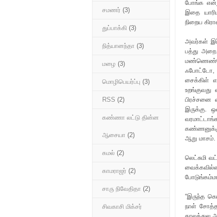
போங்க என்
சமணர்
(3)
இதை யாரிட
நிறைய கிரா
துப்பாக்கி
(3)
அவர்கள் இப
நித்யானந்தா
(3)
பத்து அறை.
மண்ணெண்ணெ
மழை
(3)
ஃபோட்டோ, 
சைக்கிள் என
மொழிபெயர்ப்பு
(3)
உறங்குவது 
பிரச்சனை 
RSS
(2)
இருக்கு. 
கண்ணா லட்டு தின்ன
வரமாட்டாங்
கண்ணனுக்கு
ஆசையா
(2)
ஆறு மாசம்.
கமல்
(2)
லெட்சுமி வட
வைக்கவில்ல
காமராஜர்
(2)
போடுங்கம்ம
சாரு நிவேதிதா
(2)
“இருந்த கொ
நாள் சோத்த
சிவகாசி மிக்சர்
காலத்துல அ