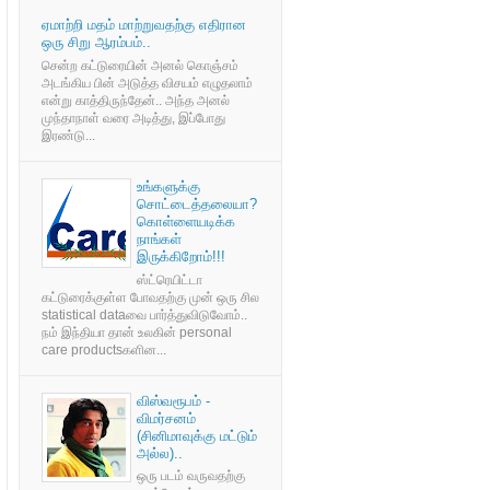
ஏமாற்றி மதம் மாற்றுவதற்கு எதிரான
ஒரு சிறு ஆரம்பம்..
சென்ற கட்டுரையின் அனல் கொஞ்சம்
அடங்கிய பின் அடுத்த விசயம் எழுதலாம்
என்று காத்திருந்தேன்.. அந்த அனல்
முந்தாநாள் வரை அடித்து, இப்போது
இரண்டு...
உங்களுக்கு
சொட்டைத்தலையா?
கொள்ளையடிக்க
நாங்கள்
இருக்கிறோம்!!!
ஸ்ட்ரெயிட்டா
கட்டுரைக்குள்ள போவதற்கு முன் ஒரு சில
statistical dataவை பார்த்துவிடுவோம்..
நம் இந்தியா தான் உலகின் personal
care productsகளின...
விஸ்வரூபம் -
விமர்சனம்
(சினிமாவுக்கு மட்டும்
அல்ல)..
ஒரு படம் வருவதற்கு