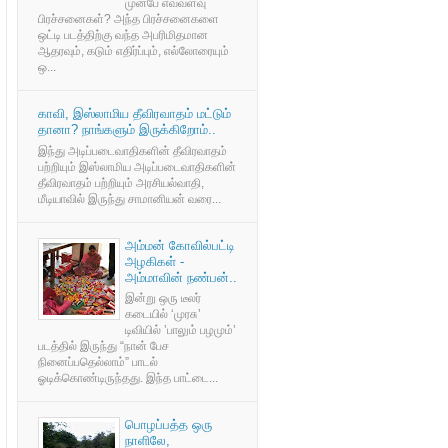
முன்பே எவ்வளவு
பிரச்சனைகள்? அந்த பிரச்சனைகளை
ஒட்டி படத்திற்கு வந்த அபரிமிதமான
ஆதரவும், கடும் எதிர்ப்பும், எல்லோரையும்
ஒ...
காவி, இஸ்லாமிய தீவிரவாதம் மட்டும்
தானா? நாங்களும் இருக்கிறோம்..
இந்து அடிப்படைவாதிகளின் தீவிரவாதம்
பற்றியும் இஸ்லாமிய அடிப்படைவாதிகளின்
தீவிரவாதம் பற்றியும் அரசியல்வாதி,
மீடியாவில் இருந்து சாமானியன் வரை...
அம்மன் கோவில்பட்டி
அழகிகள் -
அம்மாவின் நண்பன்..
இன்று ஒரு டீலர்
கடையில் ‘முரசு’
டிவியில் ’பாலும் பழமும்’
படத்தில் இருந்து “நான் பேச
நினைப்பதெல்லாம்” பாடல்
ஓடிக்கொண்டிருந்தது. இந்த பாட்டை...
பொழப்பத்த ஒரு
நாளிலே,