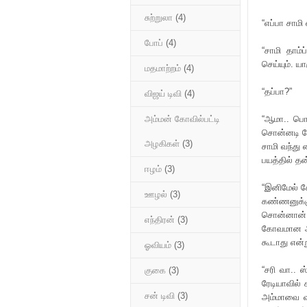
சுற்றுலா
(4)
“எப்பா சாமி 
போப்
(4)
“சாமி தாம்ப
செய்யும். ய
மதமாற்றம்
(4)
“தப்பா?”
விஜய் டிவி
(4)
“ஆமா.. பொய
அம்மன் கோவில்பட்டி
சொன்னடி கே
அழகிகள்
(3)
சாமி வந்து
பயத்தில் த
ஈழம்
(3)
“இனிமேல் ச
ஊழல்
(3)
கண்ணனுக்க
சொன்னான்.
எந்திரன்
(3)
கோவமான ஆளா
கூடாது என்
ஓவியம்
(3)
“சரி வா.. ஸ
குகை
(3)
ரேடியாவில்
சன் டிவி
(3)
அம்மாவை வ