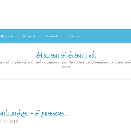
அரசியல்
கட்டுரை
சிவகாசி
சினிமா
சிவகாசிக்காரன்
 எதிர்பார்க்காதீர்கள். என் பாமரத்தனமான கேள்விகள், சந்தோசங்கள், எண்ணங்க
பக்கம்..
காப்பாத்து - சிறுகதை..
ch 29, 2013