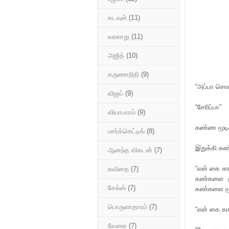
கடவுள்
(11)
வரலாறு
(11)
அஜித்
(10)
கருணாநிதி
(9)
“அப்பா சொல
விஜய்
(9)
“சேரிப்பா”
வியாபாரம்
(9)
கண்ண மூடிக
மார்க்கெட்டிங்
(8)
இறுக்கி கண
ஆனந்த விகடன்
(7)
“என் கை கா
கவிதை
(7)
கண்களை மூட
சேல்ஸ்
(7)
கண்களை மூ
பொருளாதாரம்
(7)
“என் கை கா
வேலை
(7)