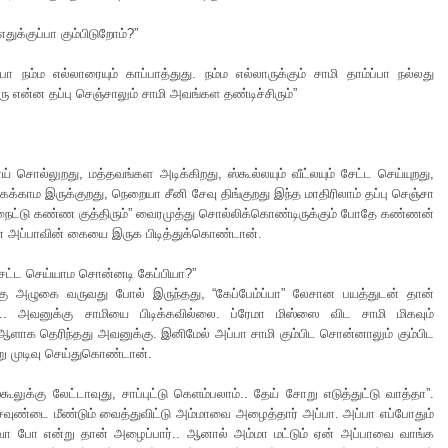
எதுக்குப்பா கும்பிடுறோம்?”
்பா நம்ம எல்லாரையும் காப்பாத்துது. நம்ம எல்லாருக்கும் சாமி தாம்ப்பா நல்லது
ாரு என்ன தப்பு செஞ்சாலும் சாமி அவங்கள தண்டிச்சிரும்”
் சொல்லுறது, மத்தவங்கள அடிக்கிறது, ஸ்கூல்லயும் வீட்லயும் சேட்ட செய்யுறது,
க்காம இருக்குறது, நெறையா சீனி சேவு திங்குறது இந்த மாதிரிலாம் தப்பு செஞ்சா
 நைட்டு கண்ண குத்திரும்” வைரமுத்து சொல்லிக்கொண்டிருக்கும் போதே கண்ணன்
ன் அப்பாவின் கையை இருக பிடித்துக்கொண்டான்.
ேட்ட செய்யாம சொன்னடி கேப்பியா?”
ு அழுகை வருவது போல் இருந்தது, “கேப்பேம்ப்பா” லேசான பயத்துடன் தான்
. அவனுக்கு சாமியை பிடிக்கவில்லை. ப்ரேமா மிஸ்ஸை விட சாமி மிகவும்
க தெரிந்தது அவனுக்கு. இனிமேல் அப்பா சாமி கும்பிட சொன்னாலும் கும்பிட
று முடிவு செய்துகொண்டான்.
்கூலுக்கு லேட்டாவுது, சாப்புட்டு கெளம்பலாம்.. தேய் சோறு எடுத்துட்டு வாத்தா”.
 சவுண்டை மீண்டும் வைத்துவிட்டு அம்மாவை அழைத்தார் அப்பா. அப்பா எப்போதும்
ா போ என்று தான் அழைப்பார்.. ஆனால் அம்மா மட்டும் ஏன் அப்பாவை வாங்க