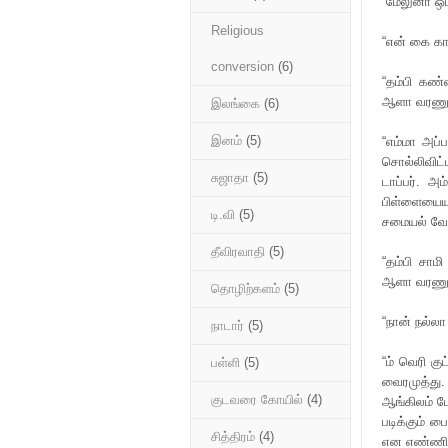
“மேலுனா ஒட
Religious
“என் கை கா
conversion
(6)
“தம்பி கண்
ஆளா வரணும
இலங்கை
(6)
இனம்
(5)
“எம்மா அப்
சொல்லிவிட்
சுஜாதா
(5)
டாப்பர். அ
பிள்ளையைய
டி.வி
(5)
சமையல் வே
தீவிரவாதி
(5)
“தம்பி சாமி
ஆளா வரணும
தொழிற்களம்
(5)
“நான் நல்லா
நாடார்
(5)
“ம் வெரி க
பள்ளி
(5)
வைரமுத்து.
குடவரை கோயில்
(4)
ஆங்கிலம் பே
படிக்கும் ப
சித்திரம்
(4)
என எண்ணியத