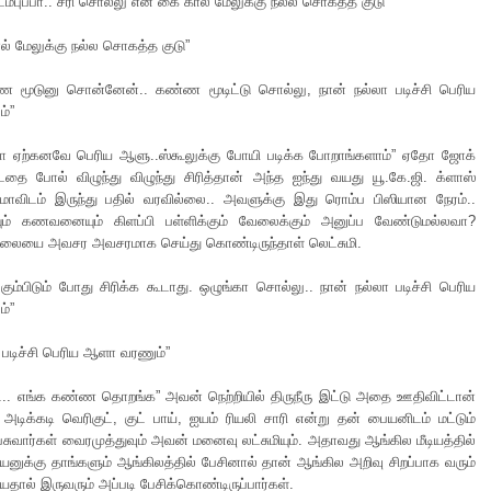
ம்புப்பா.. சரி சொல்லு என் கை கால் மேலுக்கு நல்ல சொகத்த குடு”
ல் மேலுக்கு நல்ல சொகத்த குடு”
ண மூடுனு சொன்னேன்.. கண்ண மூடிட்டு சொல்லு, நான் நல்லா படிச்சி பெரிய
்”
பா ஏற்கனவே பெரிய ஆளு..ஸ்கூலுக்கு போயி படிக்க போறாங்களாம்” ஏதோ ஜோக்
டதை போல் விழுந்து விழுந்து சிரித்தான் அந்த ஐந்து வயது யூ.கே.ஜி. க்ளாஸ்
ம்மாவிடம் இருந்து பதில் வரவில்லை.. அவளுக்கு இது ரொம்ப பிஸியான நேரம்..
ும் கணவனையும் கிளப்பி பள்ளிக்கும் வேலைக்கும் அனுப்ப வேண்டுமல்லவா?
லையை அவசர அவசரமாக செய்து கொண்டிருந்தாள் லெட்சுமி.
 கும்பிடும் போது சிரிக்க கூடாது. ஒழுங்கா சொல்லு.. நான் நல்லா படிச்சி பெரிய
்”
 படிச்சி பெரிய ஆளா வரணும்”
ுட்.. எங்க கண்ண தொறங்க” அவன் நெற்றியில் திருநீரு இட்டு அதை ஊதிவிட்டான்
 அடிக்கடி வெரிகுட், குட் பாய், ஐயம் ரியலி சாரி என்று தன் பையனிடம் மட்டும்
சுவார்கள் வைரமுத்துவும் அவன் மனைவு லட்சுமியும். அதாவது ஆங்கில மீடியத்தில்
ையனுக்கு தாங்களும் ஆங்கிலத்தில் பேசினால் தான் ஆங்கில அறிவு சிறப்பாக வரும்
ால் இருவரும் அப்படி பேசிக்கொண்டிருப்பார்கள்.