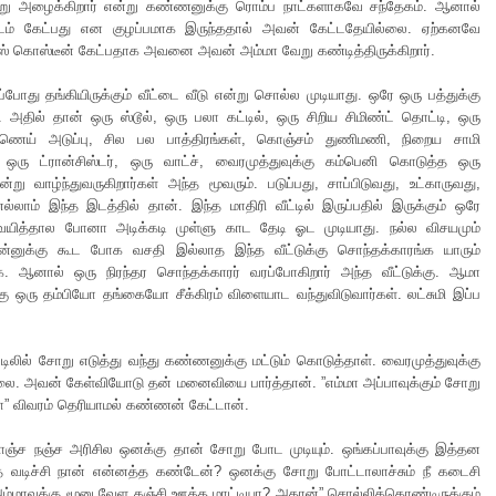
று அழைக்கிறார் என்று கண்ணனுக்கு ரொம்ப நாட்களாகவே சந்தேகம். ஆனால்
ம் கேட்பது என குழப்பமாக இருந்ததால் அவன் கேட்டதேயில்லை. ஏற்கனவே
ஸ் கொஸ்டீன் கேட்பதாக அவனை அவன் அம்மா வேறு கண்டித்திருக்கிறார்.
்போது தங்கியிருக்கும் வீட்டை வீடு என்று சொல்ல முடியாது. ஒரே ஒரு பத்துக்கு
 அதில் தான் ஒரு ஸ்டூல், ஒரு பலா கட்டில், ஒரு சிறிய சிமிண்ட் தொட்டி, ஒரு
ய் அடுப்பு, சில பல பாத்திரங்கள், கொஞ்சம் துணிமணி, நிறைய சாமி
ஒரு ட்ரான்சிஸ்டர், ஒரு வாட்ச், வைரமுத்துவுக்கு கம்பெனி கொடுத்த ஒரு
்று வாழ்ந்துவருகிறார்கள் அந்த மூவரும். படுப்பது, சாப்பிடுவது, உட்காருவது,
எல்லாம் இந்த இடத்தில் தான். இந்த மாதிரி வீட்டில் இருப்பதில் இருக்கும் ஒரே
வயித்தால போனா அடிக்கடி முள்ளு காட தேடி ஓட முடியாது. நல்ல விசயமும்
ஒன்னுக்கு கூட போக வசதி இல்லாத இந்த வீட்டுக்கு சொந்தக்காரங்க யாரும்
க. ஆனால் ஒரு நிரந்தர சொந்தக்காரர் வரப்போகிறார் அந்த வீட்டுக்கு. ஆமா
 ஒரு தம்பியோ தங்கையோ சீக்கிரம் விளையாட வந்துவிடுவார்கள். லட்சுமி இப்ப
்டிலில் சோறு எடுத்து வந்து கண்ணனுக்கு மட்டும் கொடுத்தாள். வைரமுத்துவுக்கு
ை. அவன் கேள்வியோடு தன் மனைவியை பார்த்தான். ”எம்மா அப்பாவுக்கும் சோறு
ா” விவரம் தெரியாமல் கண்ணன் கேட்டான்.
ஞ்ச நஞ்ச அரிசில ஒனக்கு தான் சோறு போட முடியும். ஒங்கப்பாவுக்கு இத்தன
 வடிச்சி நான் என்னத்த கண்டேன்? ஒனக்கு சோறு போட்டாலாச்சும் நீ கடைசி
ம்மாவுக்கு மூனு வேள கஞ்சி ஊத்த மாட்டியா? அதான்” சொல்லிக்கொண்டிருக்கும்