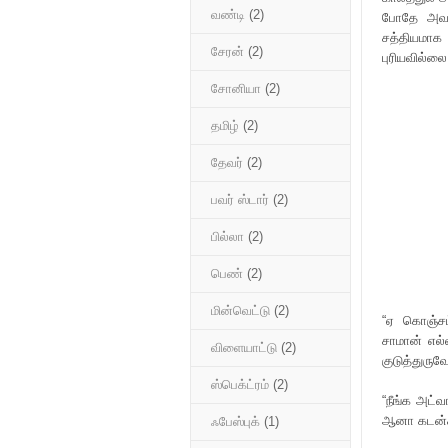
வண்டி
(2)
போதே அவளி
சத்தியமாக 
சேரன்
(2)
புரியவில்லை
சோனியா
(2)
தமிழ்
(2)
தேவர்
(2)
பவர் ஸ்டார்
(2)
பில்லா
(2)
பெண்
(2)
மின்வெட்டு
(2)
“ஏ கொஞ்சம
சாமான் எல்
விளையாட்டு
(2)
குடுத்துருவ
ஸ்பெக்ட்ரம்
(2)
“நீங்க அட்
ஆனா கடன்கா
ஃபேஸ்புக்
(1)