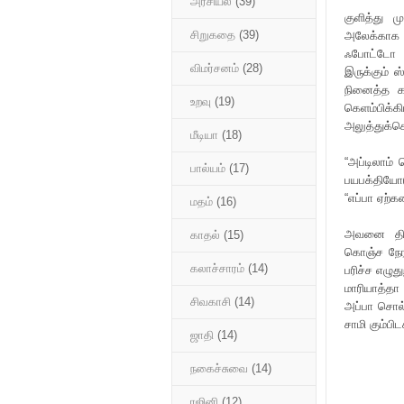
அரசியல்
(39)
குளித்து ம
சிறுகதை
(39)
அலேக்காக த
ஃபோட்டோ ம
விமர்சனம்
(28)
இருக்கும் 
நினைத்த கண
உறவு
(19)
கெளம்பிக்
அலுத்துக்க
மீடியா
(18)
“அப்டிலாம் 
பால்யம்
(17)
பயபக்தியோ
“எப்பா ஏற்க
மதம்
(16)
அவனை திரு
காதல்
(15)
கொஞ்ச நேரம
கலாச்சாரம்
(14)
பரிச்ச எழு
மாரியாத்தா 
சிவகாசி
(14)
அப்பா சொல்
சாமி கும்பி
ஜாதி
(14)
நகைச்சுவை
(14)
ரஜினி
(12)