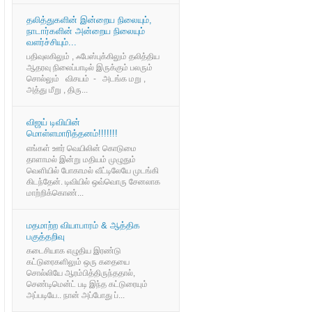
தலித்துகளின் இன்றைய நிலையும்,
நாடார்களின் அன்றைய நிலையும்
வளர்ச்சியும்...
பதிவுலகிலும் , ஃபேஸ்புக்கிலும் தலித்திய
ஆதரவு நிலைப்பாடில் இருக்கும் பலரும்
சொல்லும் விசயம் - அடங்க மறு ,
அத்து மீறு , திரு...
விஜய் டிவியின்
மொள்ளமாரித்தனம்!!!!!!!
எங்கள் ஊர் வெயிலின் கொடுமை
தாளாமல் இன்று மதியம் முழுதும்
வெளியில் போகாமல் வீட்டிலேயே முடங்கி
கிடந்தேன். டிவியில் ஒவ்வொரு சேனலாக
மாற்றிக்கொண்...
மதமாற்ற வியாபாரம் & ஆத்திக
பகுத்தறிவு
கடைசியாக எழுதிய இரண்டு
கட்டுரைகளிலும் ஒரு கதையை
சொல்லியே ஆரம்பித்திருந்ததால்,
செண்டிமென்ட் படி இந்த கட்டுரையும்
அப்படியே.. நான் அப்போது ப்...