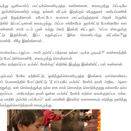
ுடித்து யூனிஃபார்ம் மாட்டிக்கொண்டிருந்த கண்ணனை, வைரமுத்து அப்படியே
ூக்கிக்கொண்டு வந்து தங்கள் வீட்டில் இருக்கும் விருதுநகர் மாரியம்மனின்
ுன் நிறுத்தினான். ஃபோட்டோ உயரமாக மாட்டியிருந்ததால் அதன் அருகில்
ஸ்டூலில் நிப்பாட்டினான் வைரமுத்து. அப்பா எங்கேயோ தூக்கிட்டு போகிறாரோ என
்ணன் சாமி படம் முன் வந்து அவர் இறக்கி விட்டதும், “எப்பா ஸ்கூலுக்கு
கிட்டு இருக்கேன், இப்ப எதுக்குப்பா இங்க கொண்டாந்து விட்டீங்க?”னு
ொண்டே கீழே இறங்கினான்..
சொல்லக்கூடாதுப்பா.. சாமி கும்பிட்டாத்தான நல்லா படிக்க முடியும்?” கண்ணத்தில்
டு போட்டுக்கொண்டே வைரமுத்து சொன்னான்.
னவே நாந்தாம்ப்பா ஃபர்ஸ்ட் ரேன்க்கு” ஸ்டூலில் இருந்து இறங்கிவிட்டான் கண்ணன்.
ம்பவும் மேலே ஏற்றிவிட்டு, ஒலித்துக்கொண்டிருந்த இலங்கை வானொலியை
் மௌனத்தில் போட்டுவிட்டு ”நீ எப்பயுமே ஃபர்ஸ்ட் ரேன்க் தான் அறிவு.. ஆனா
துறதுக்கு, என் செல்லத்துக்கு நல்ல கை கால் சொகத்த கொடுக்குறது எல்லாமே நம்ம
தாம்ப்பா.. மாரியாத்தா தான் ஒன்ன ஃபர்ஸ்ட் ரேன்க் எடுக்க வைக்குறாப்பா. எங்க,
ற மாதிரி கும்பிடு பாப்போம்” தன் மகனின் இரண்டு கைகளையும் எடுத்து குவித்து
டக்கற்றுக்கொடுத்தான் வைரமுத்து..