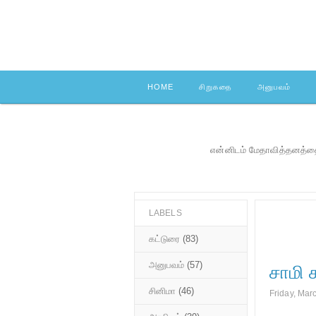
HOME
சிறுகதை
அனுபவம்
என்னிடம் மேதாவித்தனத்தை
LABELS
கட்டுரை
(83)
அனுபவம்
(57)
சாமி 
சினிமா
(46)
Friday, Mar