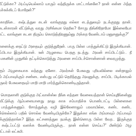
ீட்டுக்கா? அபப்டியெல்லாம் யாரும் வந்திருக்க மாட்டாங்களே? நான் என்ன அந்த
ச்சுக்கிடப் போறேன்?”
ிக்காதீங்க.. கஷ்டத்துல கடன் வாங்குறது எல்லா எடத்துலயும் நடக்குறது தான்.
கடன்காரன் வீட்டுக்கு வரது அசிங்கமா தெரில? சோறு திங்கிறோமோ இல்லையோ
ட வாங்குன கடன திரும்ப கொடுத்திரணும்னு அக்கற வேண்டாம் மனுசனுக்கு?”
்னைக்கு நைட்டு அதையும் குடுத்துறேன். பாரு பிள்ள பாத்துக்கிட்டு இருக்கியான்.
்பிடாம இருக்கியான். உன் அழுகைய பெறகு நடத்து. அவன் சாப்பிடட்டும்.. நீ
பா” மகனின் முதுகில் தட்டிக்கொடுத்து அவனை சாப்பிடச்சொன்னான் வைரமுத்து.
ும் அழுகையாக வந்தது ஏனோ. அவர்கள் பேசுவது புரியவில்லை என்றாலும்
ம் அப்பாவுக்கும் சண்டை என்பது மட்டும் தெரிந்தது அவனுக்கு. சாப்பிட பிடிக்காமல்
ுவர் பேசுவதையும் மாறி மாறி பார்த்துக்கொண்டிருந்தான்.
மொதலாளி குடுக்குற அட்வான்ஸ்ல நீங்க எத்தன வேலையத்தான் செய்யுறீங்கன்னு
 வீட்டுக்கு ஆம்பளையானது நாலு காசு சம்பாதிச்சு பொண்டாட்டி பிள்ளைகள
பாத்துக்கணும். சோத்துக்கு வழி இல்லேனாலும் பரவாயில்ல, கண்ட கண்ட
்கெல்லாம் பதில் சொல்ல வேண்டியிருக்கே? இதுக்கா எங்க அம்மாவும் அப்பாவும்
க்குடுத்தாங்க? இந்த லட்சணத்துல நமக்கு இன்னொரு பிள்ள வேற.. இருக்குற
ஷ்டப்பட்டு வளக்க வேண்டியிருக்கு.. நான் என்ன செய்ய?” மீண்டும் அழ
ட்டாள் லட்சுமி.