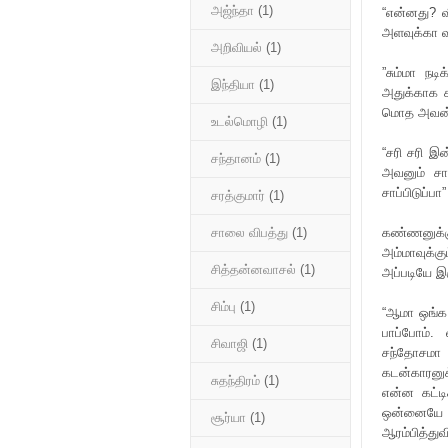
அஜ்ந்தா
(1)
“என்னது? வ
அளவுக்கா வ
அறிவியல்
(1)
”சும்மா நட
இந்தியா
(1)
அதுக்காக 
மொத அவன்ட்
உடல்மொழி
(1)
“சரி சரி இன
சந்தானம்
(1)
அவனும் சாப
சாப்பிடுப்
சரத்குமார்
(1)
கண்ணனுக்க
சாலை விபத்து
(1)
அம்மாவுக்கு
சித்தன்னவாசல்
(1)
அப்படியே இர
சிம்பு
(1)
“ஆமா ஒங்க 
பாப்போம்.
சிவாஜி
(1)
சந்தோசமா 
கடன்காரனுக
சுதந்திரம்
(1)
என்ன கட்டி
ஒன்னையே க
சூர்யா
(1)
ஆரம்பித்துவி