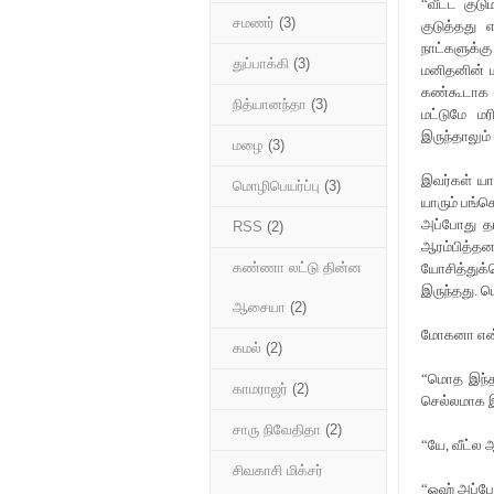
“வீட்ட கு
சமணர்
(3)
குடுத்தது 
நாட்களுக்க
துப்பாக்கி
(3)
மனிதனின் ம
கண்கூடாக ப
நித்யானந்தா
(3)
மட்டுமே ம
இருந்தாலும்
மழை
(3)
இவர்கள் யா
மொழிபெயர்ப்பு
(3)
யாரும் பங்க
அப்போது தா
RSS
(2)
ஆரம்பித்தன
கண்ணா லட்டு தின்ன
யோசித்துக
இருந்தது. 
ஆசையா
(2)
மோகனா என் 
கமல்
(2)
“மொத இந்த 
காமராஜர்
(2)
செல்லமாக இ
சாரு நிவேதிதா
(2)
“யே, வீட்ல
சிவகாசி மிக்சர்
“ஓஹ் அப்போ 