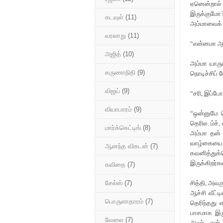
ஏனென்றால் 
இருக்குமோ
கடவுள்
(11)
அம்மாவைக் 
வரலாறு
(11)
“என்னமா ஆச்
அஜித்
(10)
அம்மா யாரு
கருணாநிதி
(9)
நொடிச்சிப்
விஜய்
(9)
“சரி, இப்போ
வியாபாரம்
(9)
“ஒன்னுமே த
தெரில. ம்ச்
மார்க்கெட்டிங்
(8)
அம்மா தன்
வாழ்கையை
ஆனந்த விகடன்
(7)
கவனித்துக
இருக்கிறர்கள
கவிதை
(7)
சித்தி, அவர
சேல்ஸ்
(7)
ஆச்சி வீட்ட
பொருளாதாரம்
(7)
தெரிந்தது 
பாசமாக இரு
வேலை
(7)
அவர் என்