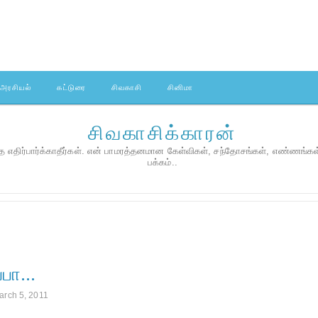
அரசியல்
கட்டுரை
சிவகாசி
சினிமா
சிவகாசிக்காரன்
 எதிர்பார்க்காதீர்கள். என் பாமரத்தனமான கேள்விகள், சந்தோசங்கள், எண்ணங்க
பக்கம்..
்பா...
arch 5, 2011