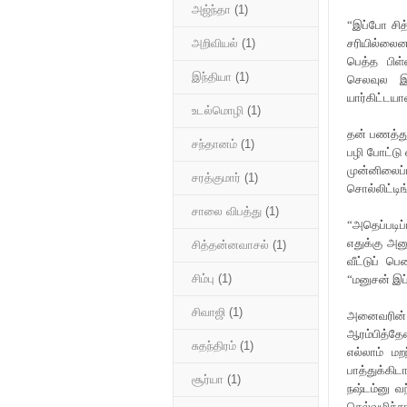
அஜ்ந்தா
(1)
“இப்போ சித
சரியில்லை
அறிவியல்
(1)
பெத்த பிள்
இந்தியா
(1)
செலவுல இவ
யார்கிட்டயா
உடல்மொழி
(1)
தன் பணத்துக
சந்தானம்
(1)
பழி போட்டு
முன்னிலைப்
சரத்குமார்
(1)
சொல்லிட்டி
சாலை விபத்து
(1)
“அதெப்படி
எதுக்கு அனு
சித்தன்னவாசல்
(1)
வீட்டுப் 
சிம்பு
(1)
“மனுசன் இப்
சிவாஜி
(1)
அனைவரின்
ஆரம்பித்தே
சுதந்திரம்
(1)
எல்லாம் ம
பாத்துக்கி
சூர்யா
(1)
நஷ்டம்னு வ
செல்வழிச்ச