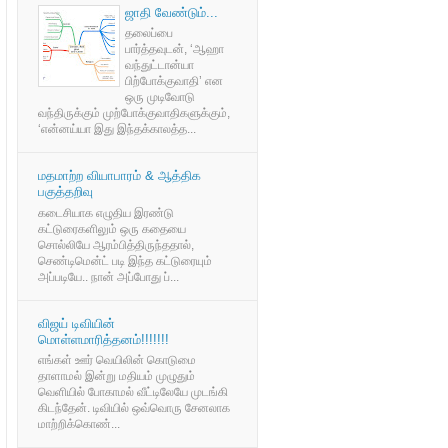
ஜாதி வேண்டும்...
தலைப்பை
பார்த்தவுடன், ‘ஆஹா
வந்துட்டான்யா
பிற்போக்குவாதி’ என
ஒரு முடிவோடு
வந்திருக்கும் முற்போக்குவாதிகளுக்கும்,
‘என்னய்யா இது இந்தக்காலத்த...
மதமாற்ற வியாபாரம் & ஆத்திக
பகுத்தறிவு
கடைசியாக எழுதிய இரண்டு
கட்டுரைகளிலும் ஒரு கதையை
சொல்லியே ஆரம்பித்திருந்ததால்,
செண்டிமென்ட் படி இந்த கட்டுரையும்
அப்படியே.. நான் அப்போது ப்...
விஜய் டிவியின்
மொள்ளமாரித்தனம்!!!!!!!
எங்கள் ஊர் வெயிலின் கொடுமை
தாளாமல் இன்று மதியம் முழுதும்
வெளியில் போகாமல் வீட்டிலேயே முடங்கி
கிடந்தேன். டிவியில் ஒவ்வொரு சேனலாக
மாற்றிக்கொண்...