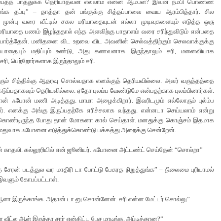
டும்பத்த பாத்துக்க தெரியாதவன் எல்லாம் என்ன ஆம்பள? இவன நம்பி பொண்ண
எங்க தப்பு” – தாத்தா தன் பங்குக்கு சித்தப்பாவை வைய ஆரம்பித்தார். சில
ு முன்பு வரை வீட்டில் சகல மரியாதையுடன் எல்லா முடிவுகளையும் எடுத்த ஒரு
ரியாதை பணம் இழந்ததால் எந்த அளவிற்கு பாதாளம் வரை சரிந்துவிடும் என்பதை
ார்த்தேன். மனிதனை விட உறவை விட அவனின் செல்வத்திற்கும் செலவாக்குக்கு
ரியாதையும் மதிப்பும் உண்டு, அது கணவனாக இருந்தாலும் சரி, மனைவியாக
 சரி, பெற்றோர்களாக இருந்தாலும் சரி.
ரும் சித்திக்கு ஆதரவு சொல்வதாக எனக்குத் தெரியவில்லை. அவர் வருத்தத்தை
ெடுப்பதாகவும் தெரியவில்லை. ஏதோ புலம்ப வேண்டுமே என்பதற்காக புலம்பினார்கள்.
ன் ஃபோன் மணி அடித்தது. மாமா அழைக்கிறார். இவரிடமும் எல்லோரும் புல்ம்ப
ர். எனக்கு அங்கு இருப்பதற்கே எரிச்சலாக வந்தது. என்னடா செய்யலாம் என்று
்கொண்டிருந்த போது தான் மோகனா கால் செய்தாள். மனதுக்கு கொஞ்சம் இதமாக
மெதுவாக ஃபோனை எடுத்துக்கொண்டு பக்கத்து அறைக்கு சென்றேன்.
காதலி. கல்லூரியில் என் ஜூனியர். ஃபோனை அட்டண்ட் செய்தேன் “சொல்றா”
சேரன் படத்துல வர மாதிரி டா போட்டு பேசுரத நிறுத்துங்க” – நிலைமை புரியாமல்
வளும் கோபப்பட்டாள்.
 ஆளா இருக்காங்க. அதான் டா னு சொன்னேன். சரி என்ன மேட்டர் சொல்லு”
வீட்ல ஆள் இருந்தா சார் என்கிட்ட பேச மாடிங்க, அப்டித்தான?”