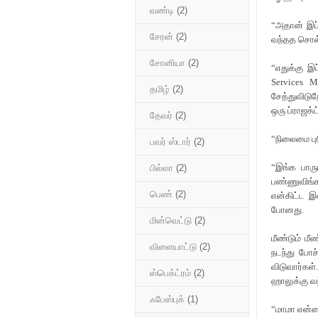
வண்டி
(2)
“அதான் இப
சேரன்
(2)
வந்தத சொல்
சோனியா
(2)
“எதுக்கு இப
Services M
தமிழ்
(2)
சேத்துவிடு
ஒரு ப்ராஜக்
தேவர்
(2)
“நிலைமை பு
பவர் ஸ்டார்
(2)
“இங்க பாரு
பில்லா
(2)
பண்ணுவிங்
பெண்
(2)
என்கிட்ட இ
போனது.
மின்வெட்டு
(2)
மீண்டும் ம
விளையாட்டு
(2)
நடந்து போச்
விடுவார்க
ஸ்பெக்ட்ரம்
(2)
ஹாலுக்கு வந
ஃபேஸ்புக்
(1)
“மாமா என்ன