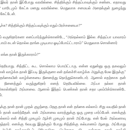
இவர் தான் இப்போது வரவில்லை. சித்திக்கும் சித்தப்பாவுக்கும் சண்டை எதாவது
? யாரிடமும் கேட்க மனது வரவில்லை. மெதுவாக சமையல் அறைக்குள் நுழைந்து
கேட்டேன்.
சு? சித்திக்கும் சித்தப்பவுக்கும் எதும் பிரச்சனையா?”
ம் வருகிறார்களா எனப்பார்த்துக்கொண்டே, “அதெல்லாம் இல்ல. சித்தப்பா யாவாரம்
 போயி கடன் தொல்ல தாங்க முடியாம ஓடிப்போய்ட்டாராம்” மெதுவாக சொன்னார்
 எங்க தான் இருக்காராம்?”
ெரியாது. சித்திட்ட கூட சொல்லாம பொயிட்டாரு. என்ன ஏதுன்னு ஒரு தகவலும்
, என் வாழ்க்க தான் இப்படி இருக்குனா என் தங்கச்சி வாழ்க்க அதுக்கு மேல இருக்கு”
 தங்கையின் வாழ்க்கையை நினைத்து நொந்துகொண்டார். ஆனால் எதற்காக தன்
 நினைத்தும் வருந்துகிறார் எனத் தெரியவில்லை. அப்பா நல்லா தான்
்கொள்கிறார் அம்மாவை. ஆனால் இந்தப் பெண்கள் தான் சதா புலம்பிக்கொண்டே
்.
ுக்கு நான் தான் முதல் குழந்தை. பிறகு தான் என் தங்கை எல்லாம். சிறு வயதில் நான்
ில் தான் வளர்ந்தேன். என் அம்மாவை வாரத்துக்கு ஒரு முறை பார்ப்பேன். எனக்குத்
எல்லாம் என் சித்தி முகமும் ஆச்சி முகமும் தான் அப்போது. என் மேல் அவ்வளாவு
ந்தார். எனக்கு 6வயது இருக்கும் போது சித்திக்கு கல்யாணம் ஆனது. அப்போது
 ஆச்சி தாத்தாவிடம் பிரியாவிடை பெற்றதை விட, என்னை தான் தூக்கி