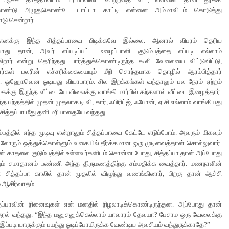
கொண்டு அழுதுகொண்டே டாட்டா காட்டி என்னை அம்மாவிடம் கொடுத்து
டு சென்றார்.
எனக்கு இந்த சித்தப்பாவை பிடிக்கவே இல்லை. ஆனால் விபரம் தெரிய
போது தான், அவர் எப்படிப்பட்ட உழைப்பாளி குடும்பத்தை எப்படி எல்லாம்
கிறார் என்று தெரிந்தது. பார்த்துக்கொண்டிருந்த கூலி வேலையை விட்டுவிட்டு,
ரர்கள் பலரின் எச்சரிக்கையையும் மீறி சொந்தமாக தொழில் ஆரம்பித்தார்
ல். ஓஹோவென ஓடியது வியாபாரம். சில இறக்கங்கள் வந்தாலும் பல நேரம் ஏற்றம்
ைக்கு இருந்த வீட்டையே விலைக்கு வாங்கி மார்பில் கற்களால் வீட்டை இழைத்தார்.
த பந்தத்தில் முதன் முதலாக டி.வி, கார், ஃபிரிட்ஜ், ஃபோன், ஏ.சி எல்லாம் வாங்கியது
. சித்தப்பா மீது தனி மரியாதையே வந்தது.
ம்பத்தில் எந்த முடிவு என்றாலும் சித்தப்பாவை கேட்டே எடுப்போம். அவரும் மிகவும்
்லோரும் ஒத்துக்கொள்ளும் வகையில் தீர்க்கமான ஒரு முடிவைத்தான் சொல்லுவார்.
ன் காதலை குடும்பத்தில் உள்ளவர்களிடம் சொன்ன போது, சித்தப்பா தான் அப்போது
ம் சமாதானம் பண்ணி அந்த திருமணத்திற்கு சம்மதிக்க வைத்தார். மணநாளின்
சித்தப்பா காலில் தான் முதலில் விழுந்து வணங்கினார், பிறகு தான் ஆச்சி
 ஆசிர்வாதம்.
்தப்பாவின் நினைவுகள் என் மனதில் நிழலாடிக்கொண்டிருந்தன. அப்போது தான்
குரல் வந்தது. “இந்த மனுசனுக்கெல்லாம் யாவாரம் தேவயா? பேசாம ஒரு வேலைக்கு
இப்படி யாருக்கும் பயந்து ஓடிப்போயிருக்க வேண்டிய அவசியம் வந்துருக்காதே?”