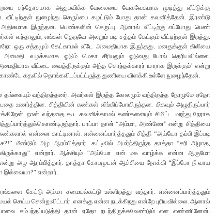
றையை சந்தோசமாக அனுபவிக்க வேலையை வேகவேகமாக முடித்து வீட்டுக்கு
். வீட்டிற்குள் நுழைந்து செருப்பை கழட்டும் போது தான் கவனித்தேன். இரண்டு
் அதிகமாக இருந்தன. பெண்களின் செருப்பு. ஆனால் வீட்டிற்கு எப்போது பெண்
்கள் வந்தாலும், எங்கள் தெருவே அலறும் படி சத்தம் கேட்கும் வீட்டிற்குள் இருந்து.
ோ ஒரு சத்தமும் கேட்காமல் வீடே அமைதியாக இருந்தது. மனதுக்குள் கிலியை
ம் அமைதி. வழக்கமாக ஓடும் மெகா சீரியலும் ஓடுவது போல் தெரியவில்லை.
மைதியாக வீட்டை வைத்திருக்கும் அந்த சொந்தக்காரர் யாராக இருக்கும்’ என்று
ொண்டே கதவில் தொங்கவிடப்பட்ட்ருந்த துணியை விளக்கி உள்ளே நுழைந்தேன்.
ும் தங்கையும் வந்திருந்தனர். அவர்கள் இருந்த கோலமும் வந்திருந்த நேரமுமே ஏதோ
்பதை உணர்த்தின. சித்தியின் கண்கள் வீங்கிப்போயிருந்தன. மிகவும் அழுதிருப்பார்
க்கிறேன். நான் வந்ததை கூட கவனிக்காமல் கண்களையும் சிமிட்ட மறந்து நேராக
த்துப்பார்த்துக்கொண்டிருந்தார். பாப்பா தான் “அம்மா, அண்ணே” என்று சித்தியை
் கண்களால் என்னை காட்டினாள். என்னைப்பார்த்ததும் சித்தி “அய்யோ தம்பி இப்படி
ே?!” மீண்டும் அழ ஆரம்பித்தார். கட்டிலில் அமர்ந்திருந்த தாத்தா “சரி அழாத,
கிருக்காது” என்றார். ஆச்சியும் “அய்யோ என் மக வாழ்க்க என்ன ஆகுமோ
ன்று அழ ஆரம்பித்தார். தாத்தா கோபமுடன் ஆச்சியை நோக்கி “இப்போ நீ வாய
ா இல்லையா?” என்றார்.
ங்களை கேட்டு அம்மா சமையல்கட்டு உள்ளிருந்து வந்தார். என்னைப்பார்த்ததும்
ையல் செய்ய சென்றுவிட்டார். எனக்கு என்ன நடக்கிறது என்றே புரியவில்லை. ஆனால்
ப்பாவை சம்பந்தப்படுத்தி தான் ஏதோ நடந்திருக்கவேண்டும் என எண்ணினேன்.