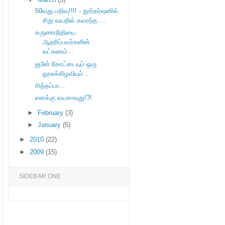
50வது பதிவு!!!! - தூர்தர்ஷனில்
சிறு வயதில் கவரந்த ...
கருணாநிதியை
ஆதரிப்பவர்களின்
லட்சணம்...
ஜமீன் கோட்டையும் ஒரு
லூசுக்கிழவியும் ..
சித்தப்பா...
எனக்கு வயசாவுது!?!
►
February
(3)
►
January
(5)
►
2010
(22)
►
2009
(15)
SIDEBAR ONE