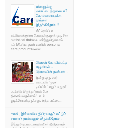
உங்களுக்கு
சொட்டைத்தலையா?
கொள்ளையடிக்க
நாங்கள்
இருக்கிறோம்!!!
ஸ்ட்ரெயிட்டா
கட்டுரைக்குள்ள போவதற்கு முன் ஒரு சில
statistical dataவை பார்த்துவிடுவோம்..
நம் இந்தியா தான் உலகின் personal
care productsகளின...
அம்மன் கோவில்பட்டி
அழகிகள் -
அம்மாவின் நண்பன்..
இன்று ஒரு டீலர்
கடையில் ‘முரசு’
டிவியில் ’பாலும் பழமும்’
படத்தில் இருந்து “நான் பேச
நினைப்பதெல்லாம்” பாடல்
ஓடிக்கொண்டிருந்தது. இந்த பாட்டை...
காவி, இஸ்லாமிய தீவிரவாதம் மட்டும்
தானா? நாங்களும் இருக்கிறோம்..
இந்து அடிப்படைவாதிகளின் தீவிரவாதம்