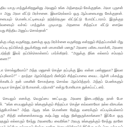
்திய யாரு பாத்துக்கிறதுன்னு அவனும் உங்க அத்தையும் கேக்குறங்க. அவா புருசன்
னா அது அவா வீட்டு பிரச்சனை. இவாரெல்லாம் ஒரு ஆம்பளையானு கேக்குறான்.
ளையயும் பொண்டாட்டியையும் நடுத்தெருல விட்டுட்டு போயிட்டாராம். இருக்குற
ளையும் வச்சுப் பாத்துக்க முடியாது. அதனால சித்தப்பா வீட்டு சைடுல
வது சித்திய அனுப்ப சொல்றான்”
்கு பங்கு வருகிறது, தனக்கு ஒரு பிரச்ச்னை வருகிறது என்றதும் சித்தப்பாவின் மீது
 எப்படி தப்பிக்கத் துடிக்கிறது என் மாமாவின் மனது? அவரை பலிகடாவாக்கி, அவரை
படுத்தி இவர் தப்பிக்கொள்ளாப் பார்க்கிறார். “அதுக்கு நீங்க எல்லாம் சம்மதம்
ங்களா?”
ப்பா சொல்லுவோம்? அந்த மனுசன் செஞ்ச தப்புக்கு இவ என்ன பண்ணுவா? இவள
ப்புவோம்?” – தாத்தா ஆரம்பித்தார் மீண்டும் சித்தப்பாவை வைய.. ஆச்சி பக்கத்து
பெண்களிடம் தன் மகளின் சோகத்தை சொல்ல ஆரம்பித்தார். அந்தப் பெண்களும்
படியா செஞ்சுட்டு போவான், படுபாவி” என்று போலியாக துக்கப்பட்டனர்.
 செயலும் எனக்கு வெறுப்பை ஊட்டியது. அவரை இடைமறித்து நான் பேச
ன். “உங்க பையனுக்கும் உங்களுக்கும் சித்தப்பா செஞ்ச எவ்வளாவோ நல்ல விசயங்க
றந்துபோச்சுல? அந்த ஆளு உங்க பொண்ண நேத்து வரைக்கும் எப்படியெல்லாம்
டாரு? சித்தி என்னைக்காவது கஷ்டம்னு வந்து நின்னுருக்காங்களா? இப்போ ஒரு
ந்ததும் எல்லாரும் சேந்து அவரையே வைரிங்க? அவரு உங்களுக்கும் சேத்து தானே
ாரு? அப்போ எல்லாரும் சேந்து தானே அனுபவிச்சோம்? இப்போ கஷ்டம்னு வந்ததும்