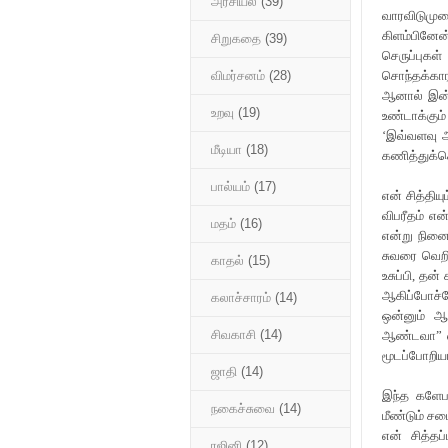
அரசியல்
(39)
வாரவிடுமு
கிளம்பினேன
சிறுகதை
(39)
செருப்புகள
சொந்தக்காரர
விமர்சனம்
(28)
ஆனால் இன்ற
உறவு
(19)
உண்டாக்கு
‘இவ்வளவு அ
மீடியா
(18)
கணித்துக்க
பால்யம்
(17)
என் சித்திய
விபரீதம் என
மதம்
(16)
என்று நினை
சுவரை வெறி
காதல்
(15)
உசுப்பி, தன
ஆகிப்போச்ச
கலாச்சாரம்
(14)
ஒன்னும் ஆ
சிவகாசி
(14)
ஆண்டவா” எ
மூடப்போறிய
ஜாதி
(14)
இந்த களேபர
நகைச்சுவை
(14)
மீண்டும் சம
என் சித்த
ரஜினி
(12)