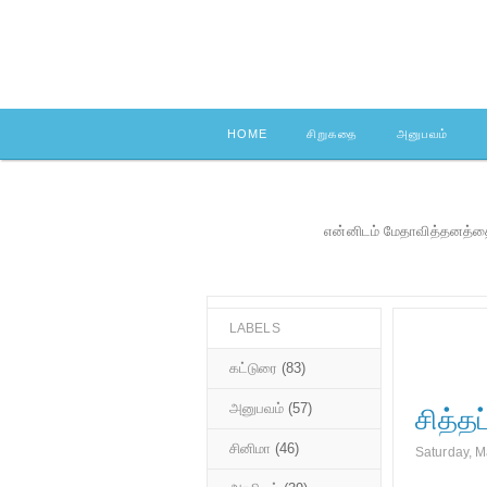
HOME
சிறுகதை
அனுபவம்
என்னிடம் மேதாவித்தனத்தை
LABELS
கட்டுரை
(83)
அனுபவம்
(57)
சித்தப
சினிமா
(46)
Saturday, M