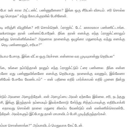
்போ உன் கால அட்டண்ட் பண்ணுனேனா? இங்க ஒரு சீரியஸ் விசயம். சரி சொல்ல
லு மொதல” சற்று கோபக்குரலில் பேசினேன்.
்டி எரிஞ்சி விழுரிங்க? சரி சொல்றென். ப்ராஜக்ட் டேட் announce பண்ணிட்டாங்க.
arketingல தான் பண்ணப்போறேன். நீங்க தான் எனக்கு எந்த ப்ராஜக்ட்னாலும்
றேன்னு சொன்னிங்கல்ல? அதனால நாளைக்கு ஒழுங்கா மதுரைக்கு வந்து எனக்கு
ட் ரெடி பண்ணானும், சரியா?”
ரியாம பேசாத. இங்க வீட்ல ஒரு பிரச்சன. என்னால வர முடியுமான்னு தெரியல”
ங்க, உங்கள நம்பித்தான் நானும் எந்த ப்ராஜக்ட்டும் ட்ரை பண்ணல. நீங்க என்ன
களோ ஏது பண்ணுவிங்களோ எனக்கு தெரியாது. நாளைக்கு வரணும், இல்லேனா
னிமேல் பேசவே வேண்டாம்” – என் பதிலை எதிர் பார்க்காமல் எதிர் முனை நின்று
ீண்டும் அவளை அழைத்தேன். என் அழைப்பை அவள் ஏற்கவே இல்லை. சரி, நடந்தது
சி, இங்கு இருந்தால் நம்மையும் இவர்களோடு சேர்ந்து சித்தப்பாவுக்கு எதிரியாக்கி
ள். எதாவது சொல்லி நாளை மதுரை கிளம்ப வேண்டும் என் எண்ணிக்கொண்டே
்தேன். அவர்களும் இப்போது தான் மாமாவிடம் பேசி முடித்திருந்தார்கள்.
ம்மா சொன்னாங்க?” அம்மாவிடம் மெதுவாக கேட்டேன்.