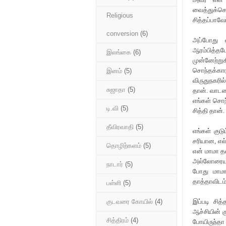
வைத்துக்
Religious
சித்தப்பாவோ
conversion
(6)
அப்போது 
ஆரம்பித்த
இலங்கை
(6)
முன்னேற்று
சொந்தக்கா
இனம்
(5)
விருதுநகரி
சுஜாதா
(5)
தான். வாடக
எங்கள் சொந்
டி.வி
(5)
சித்தி தான்
தீவிரவாதி
(5)
எங்கள் குடு
சரியான, எல
தொழிற்களம்
(5)
என் மாமா த
அல்லோரையு
நாடார்
(5)
போது மாமா 
தாத்தாவிடம்
பள்ளி
(5)
இப்படி சித
குடவரை கோயில்
(4)
ஆச்சியின் 
சித்திரம்
(4)
போயிருந்தா 