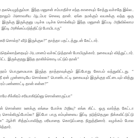
் தலயெழுத்தும்மா. இந்த மனுசன் சம்பாதிச்ச எந்த காசையும் சேத்து வச்சதே இல்ல..
்தாலும் அனாவசிய ஆடம்பர செலவு தான். ஏங்க நமக்கும் வயசுக்கு வந்த ஒரு
இருக்கு இருக்குனு படிச்சு படிச்சு சொல்லியும் இந்த மனுசன் இப்படி அறிவில்லாம
 இப்டி அசிங்கப்படுத்திட்டு போயிடாரு”
கரி சொல்ற? வீடு இருக்குல?” தாத்தா பதட்டத்துடன் கேட்டார்.
தெல்லாத்தையும் அடமானம் வச்சுட்டுத்தான் போயிருக்கார். நகையயும் வித்துட்டார்.
ட்ட இருக்குறது இந்த தாலிக்கொடி மட்டும் தான்”
ேரம் பொருமையாக இருந்த தாத்தாவுக்கும் இப்போது கோபம் வந்துவிட்டது. “
நீ ஏன் முன்னாடியே சொல்லல? பொண்டாட்டி நகையயும் இருக்குற வீட்டையும் வித்து
ாரம் பண்ணாட்டி தான் என்ன?”
மே சீக்கிரம் சரியாகிடும்னு சொன்னாருப்பா”
 சொன்னா உனக்கு எங்கடீ போச்சு அறிவு? எங்க கிட்ட ஒரு வார்த்த கேட்டா
 சொல்லிருப்போம்ல? இப்போ பாரு எம்புள்ளைய இப்டி நடுத்தெருல நிக்கவிட்டுட்டு
” ஆச்சி சித்தப்பாவிற்கு மரியாதை கொடுப்பதை நிறுத்தினார். வழக்கம் போல
ித்தார்.