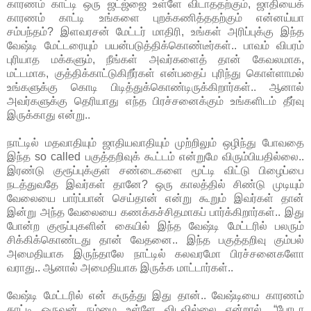
காரணம் காட்டி ஒரு ஜட்ஜ்ஜை உள்ளே விடாததற்கும், ஜாதியைக்
காரணம் காட்டி உங்களை புறக்கணித்ததற்கும் என்னய்யா
சம்பந்தம்? இளவரசன் மேட்டர் மாதிரி, உங்கள் அரிப்புக்கு இந்த
வேஷ்டி மேட்டரையும் பயன்படுத்திக்கொண்டீர்கள்.. பாவம் விபரம்
புரியாத மக்களும், நீங்கள் அவர்களைத் தான் கேவலமாக,
மட்டமாக, குத்திக்காட்டுகிறீர்கள் என்பதைப் புரிந்து கொள்ளாமல்
உங்களுக்கு கொடி பிடித்துக்கொண்டிருக்கிறார்கள்.. ஆனால்
அவர்களுக்கு தெரியாது எந்த பிரச்சனைக்கும் உங்களிடம் தீர்வு
இருக்காது என்று..
நாட்டில் மதவாதியும் ஜாதியவாதியும் முற்றிலும் ஒழிந்து போவதை
இந்த so called பகுத்தறிவுக் கூட்டம் என்றுமே விரும்பியதில்லை..
இரண்டு குரூப்புக்குள் சண்டைகளை மூட்டி விட்டு பிழைப்பை
நடத்துவதே இவர்கள் தானே? ஒரு காலத்தில் சிண்டு முடியும்
வேலையை பார்ப்பான் செய்தான் என்று கூறும் இவர்கள் தான்
இன்று அந்த வேலையை கணக்கச்சிதமாகப் பார்க்கிறார்கள்.. இது
போன்ற குரூப்புகளின் கையில் இந்த வேஷ்டி மேட்டரில் பலரும்
சிக்கிக்கொண்டது தான் வேதனை.. இந்த பகுத்தறிவு கும்பல்
அமைதியாக இருந்தாலே நாட்டில் கலவரமோ பிரச்சனைகளோ
வராது.. ஆனால் அமைதியாக இருக்க மாட்டார்கள்..
வேஷ்டி மேட்டரில் என் கருத்து இது தான்.. வேஷ்டியை காரணம்
காட்டி ஒருவன் நம்மை உள்ளே விடவில்லை என்றால், “போடா