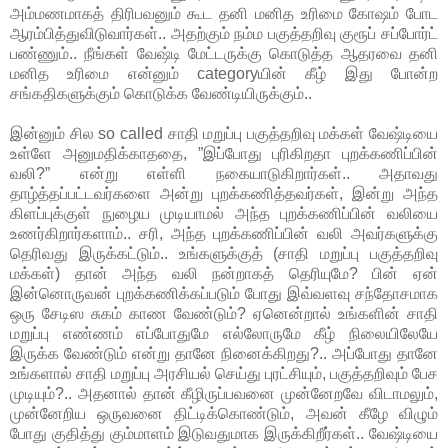
அம்மணமாகத் திரிபவனும் கூட தனி மனித உரிமை கோஷம் போட
ஆரம்பித்துவிடுவார்கள்.. அதற்கும் நம்ம பகுத்தறிவு குரூப் சப்போர்ட்
பண்ணும்.. நீங்கள் வேஷ்டி மேட்டருக்கு கொடுத்த ஆதரவை தனி
மனித உரிமை என்னும் categoryயின் கீழ் இது போன்ற
சங்கதிகளுக்கும் கொடுக்க வேண்டியிருக்கும்..
இன்னும் சில so called சாதி மறுப்பு பகுத்தறிவு மக்கள் வேஷ்டியை
உள்ளே அனுமதிக்காததை, ”இப்போது புரிகிறதா புறக்கணிப்பின்
வலி?” என்று எள்ளி நகையாடுகிறார்கள்.. அதாவது
தாழ்த்தப்பட்டவர்களை அன்று புறக்கணித்தவர்கள், இன்று அந்த
கிளப்புக்குள் நுழைய முடியாமல் அந்த புறக்கணிப்பின் வலியை
உணர்கிறார்களாம்.. சரி, அந்த புறக்கணிப்பின் வலி அவர்களுக்கு
தெரிவது இருக்கட்டும்.. உங்களுக்குத் (சாதி மறுப்பு பகுத்தறிவு
மக்கள்) தான் அந்த வலி நன்றாகத் தெரியுமே? பின் ஏன்
இன்னொருவன் புறக்கணிக்கப்படும் போது இவ்வளவு சந்தோசமாக
ஒரு சேடிஸ சுகம் காண வேண்டும்? ஏனென்றால் உங்களின் சாதி
மறுப்பு எண்ணம் எப்போதுமே எல்லோருமே கீழ் நிலையிலேயே
இருக்க வேண்டும் என்று தானே நினைக்கிறது?.. அப்போது தானே
உங்களால் சாதி மறுப்பு அரசியல் செய்து புரட்சியும், பகுத்தறிவும் பேச
முடியும்?.. அதனால் தான் கீழிருப்பவனை முன்னேறவே விடாமலும்,
முன்னேறிய ஒருவனை திட்டிக்கொண்டும், அவன் கீழே விழும்
போது குதித்து கும்மாளம் இடுவதுமாக இருக்கிறீர்கள்.. வேஷ்டியை