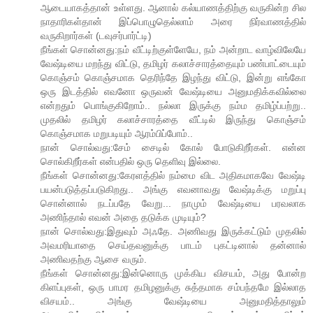
ஆடையாகத்தான் உள்ளது. ஆனால் கல்யாணத்திற்கு வருகின்ற சில
நாதாரிகள்தான் இப்பொழுதெல்லாம் அரை நிர்வாணத்தில்
வருகிறார்கள் (டவுசர்பார்ட்டி)
நீங்கள் சொன்னது:நம் வீட்டிற்குள்ளேயே, நம் அன்றாட வாழ்விலேயே
வேஷ்டியை மறந்து விட்டு, தமிழர் கலாச்சாரத்தையும் பண்பாட்டையும்
கொஞ்சம் கொஞ்சமாக தெரிந்தே இழந்து விட்டு, இன்று எங்கோ
ஒரு இடத்தில் எவனோ ஒருவன் வேஷ்டியை அனுமதிக்கவில்லை
என்றதும் பொங்குகிறோம்.. நல்லா இருக்கு நம்ம தமிழ்ப்பற்று..
முதலில் தமிழர் கலாச்சாரத்தை வீட்டில் இருந்து கொஞ்சம்
கொஞ்சமாக மறுபடியும் ஆரம்பிப்போம்..
நான் சொல்வது:சேம் சைடில் கோல் போடுகிறீர்கள். என்ன
சொல்கிறீர்கள் என்பதில் ஒரு தெளிவு இல்லை.
நீங்கள் சொன்னது:கேரளத்தில் நம்மை விட அதிகமாகவே வேஷ்டி
பயன்படுத்தப்படுகிறது.. அங்கு எவனாவது வேஷ்டிக்கு மறுப்பு
சொன்னால் நடப்பதே வேறு... நாமும் வேஷ்டியை பரவலாக
அணிந்தால் எவன் அதை தடுக்க முடியும்?
நான் சொல்வது:இதுவும் அஃதே. அணிவது இருக்கட்டும் முதலில்
அவமரியாதை செய்தவனுக்கு பாடம் புகட்டினால் தன்னால்
அணிவதற்கு ஆசை வரும்.
நீங்கள் சொன்னது:இன்னொரு முக்கிய விசயம், அது போன்ற
கிளப்புகள், ஒரு பாமர தமிழனுக்கு சுத்தமாக சம்பந்தமே இல்லாத
விசயம்.. அங்கு வேஷ்டியை அனுமதித்தாலும்