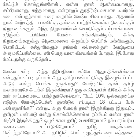
கேட்டுச் சொல்லுங்களேன்.. என்ன தான் ஆண்மையானது,
கம்பீரமானது, சுத்தமானது என்றாலும் துரதிர்ஷ்டவசமாக ஃபார்மல்
உடை என்பதற்கான வரையறையில் வேஷ்டி கிடையாது.. அதனால்
தான் மேற்கத்திய பாணிக்கு தன்னை மாற்றிக்கொள்ள நினைக்கும்
நிறுவனங்களும், அந்த நிறுவனங்கள் கொடுக்கும் சம்பளக்காசை
உறிஞ்சும் பப்/கிளப் போன்ற சங்கதிகளிலும், அந்த
நிறுவனங்களுக்கு அடிமைகளை அனுப்பும் மெட்ரிக் பள்ளிகளும்,
பொறியியல் கல்லூரிகளும் தங்கள் எல்லைக்குள் வேஷ்டியை
அனுமதிப்பதில்லை.. சரி பொதுவான விசயங்கள் போதும், இப்போது
மேட்டருக்கு வருகிறேன்..
வேஷ்டி கட்டிய அந்த நீதிபதியை உள்ளே அனுமதிக்கவில்லை
என்றதும் எப்படி நம்மால் அது தமிழ் பண்பாட்டுக்கு இழைக்கப்பட்ட
அநீதி என்று பொங்க முடிகிறது? வேஷ்டியில் தான் தமிழ்
கலாச்சாரமே அடங்கி இருக்கிறதா? ஒரு காமெடியில் விவேக் அந்த
ஊர் நாட்டாமையை பார்த்துச்சொல்வார், “டேய் 10% டிஸ்கவுண்ட்ல
எடுத்த கோ-ஆப்டெக்ஸ் துண்டுல எப்படிடா 18 பட்டிய பேக்
பண்ணுனீங்க?” என்று.. அது போலத் தான் இருக்கிறது இதுவும்..
தமிழன் பண்பாடு என்று சொல்லிக்கொள்ள நம்மிடம் என்ன தான்
மிஞ்சி இருக்கிறது? ஒழுங்கான தமிழ் பேசுகிறோமா? நம் பாரம்பரிய
உணவுகளை சாப்பிடுகிறோமா? தமிழ் மாதங்களை
பின்பற்றுகிறோமா? அட தமிழின் மெய் எழுத்துக்களை எத்தனை