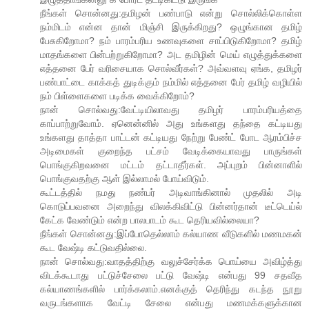
நீங்கள் சொன்னது:தமிழன் பண்பாடு என்று சொல்லிக்கொள்ள
நம்மிடம் என்ன தான் மிஞ்சி இருக்கிறது? ஒழுங்கான தமிழ்
பேசுகிறோமா? நம் பாரம்பரிய உணவுகளை சாப்பிடுகிறோமா? தமிழ்
மாதங்களை பின்பற்றுகிறோமா? அட தமிழின் மெய் எழுத்துக்களை
எத்தனை பேர் வரிசையாக சொல்வீர்கள்? அவ்வளவு ஏங்க, தமிழர்
பண்பாட்டை காக்கத் துடிக்கும் நம்மில் எத்தனை பேர் தமிழ் வழியில்
நம் பிள்ளைகளை படிக்க வைக்கிறோம்?
நான் சொல்வது:வேட்டியிலாவது தமிழர் பாரம்பரியத்தை
காப்பாற்றுவோம். ஏனென்னில் அது உங்களது தந்தை கட்டியது
உங்களது தாத்தா பாட்டன் கட்டியது நேற்று பேண்ட் போட ஆரம்பிச்ச
அடிமைகள் குறைந்த பட்சம் வேடிக்கையாவது பாருங்கள்
பொங்குகிறவனை மட்டம் தட்டாதீர்கள். அப்புறம் பின்னாளில்
பொங்குவதற்கு ஆள் இல்லாமல் போய்விடும்.
கூட்டத்தில் நமது நண்பர் அடிவாங்கினால் முதலில் அடி
கொடுப்பவனை அறைந்து விலக்கிவிட்டு பின்னர்தான் டீட்டெய்ல்
கேட்க வேண்டும் என்ற பாலபாடம் கூட தெரியவில்லையா?
நீங்கள் சொன்னது:இப்போதெல்லாம் கல்யாண வீடுகளில் மணமகன்
கூட வேஷ்டி கட்டுவதில்லை.
நான் சொல்வது:வாதத்திற்கு வலுச்சேர்க்க பொய்யை அவிழ்த்து
விடக்கூடாது பட்டுச்சேலை பட்டு வேஷ்டி என்பது 99 சதவீத
கல்யாணங்களில் பார்க்கலாம்.எனக்குத் தெரிந்து கடந்த நூறு
வருடங்களாக வேட்டி சேலை என்பது மணமக்களுக்கான