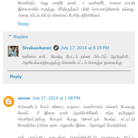
வேண்டும், அது மாதிரி தான். = தண்ணீர், சாலை வசதி
இவைகளில் கருத்து, சீர்திருத்தம் பற்றி செயலாற்றினால் நல்லது,
அதை விட்டு விட்டு வீணாகப் பேசித் திரிகிறோம்.
Reply
Replies
Sivakasikaran
July 17, 2014 at 8:19 PM
உண்மை சார்.. வேஷ்டி மேட்டர் நல்லா பிக்-அப் ஆயிருச்சி..
அரசியல்வாதிகளுக்கு கொண்டாட்டம் கொஞ்ச நாளைக்கு
Reply
aavee
July 17, 2014 at 1:08 PM
//அவனிடம் போய் உரிமை, எருமை, கலாச்சாரம் எல்லாம் பேசுவது
வேஸ்ட்.. // இதை நான் ஆதரிக்கிறேன்.. எந்த தமிழனும்
வெளிநாட்டுக்கு போகும் போது பிளைட்டில் வேஷ்டி கட்டிட்டு
போறதில்ல (அங்க தடை எதுவுமே இல்ல.. ஆனாலும் போறதில்ல)..
என் பாரம்பரிய உடைன்னு சொல்லிக்கிட்டு எவனாவது வேட்டி