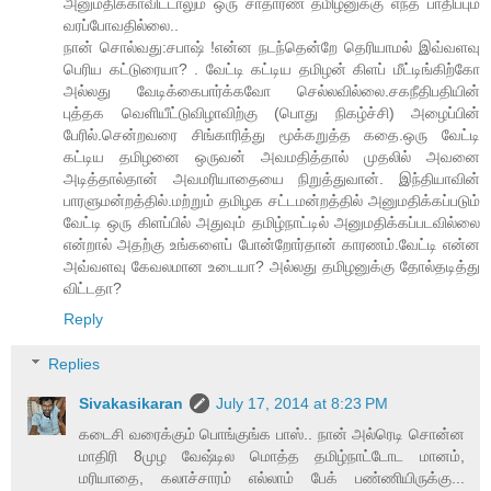
அனுமதிக்காவிட்டாலும் ஒரு சாதாரண தமிழனுக்கு எந்த பாதிப்பும்
வரப்போவதில்லை..
நான் சொல்வது:சபாஷ் !என்ன நடந்தென்றே தெரியாமல் இவ்வளவு
பெரிய கட்டுரையா? . வேட்டி கட்டிய தமிழன் கிளப் மீட்டிங்கிற்கோ
அல்லது வேடிக்கைபார்க்கவோ செல்லவில்லை.சகநீதிபதியின்
புத்தக வெளியீட்டுவிழாவிற்கு (பொது நிகழ்ச்சி) அழைப்பின்
பேரில்.சென்றவரை சிங்காரித்து மூக்கறுத்த கதை.ஒரு வேட்டி
கட்டிய தமிழனை ஒருவன் அவமதித்தால் முதலில் அவனை
அடித்தால்தான் அவமரியாதையை நிறுத்துவான். இந்தியாவின்
பாரளுமன்றத்தில்.மற்றும் தமிழக சட்டமன்றத்தில் அனுமதிக்கப்படும்
வேட்டி ஒரு கிளப்பில் அதுவும் தமிழ்நாட்டில் அனுமதிக்கப்படவில்லை
என்றால் அதற்கு உங்களைப் போன்றோர்தான் காரணம்.வேட்டி என்ன
அவ்வளவு கேவலமான உடையா? அல்லது தமிழனுக்கு தோல்தடித்து
விட்டதா?
Reply
Replies
Sivakasikaran
July 17, 2014 at 8:23 PM
கடைசி வரைக்கும் பொங்குங்க பாஸ்.. நான் அல்ரெடி சொன்ன
மாதிரி 8முழ வேஷ்டில மொத்த தமிழ்நாட்டோட மானம்,
மரியாதை, கலாச்சாரம் எல்லாம் பேக் பண்ணியிருக்கு...