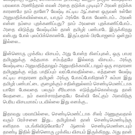
பரவலாக அணிந்தால் எவன் அதை தடுக்க முடியும்? அவன் தடுக்க
காரணமே நாம் தானே? வேஷ்டி கட்டிய ஆட்களை ஒருவன் உள்ளே
அனுமதிக்கவில்லையா, யாரும் அங்கே போக வேண்டாம்.. அவன்
என்ன நம்மை புறக்கணிப்பது? நாம் அவனை புறக்கணிப்போம்..
அதை விடுத்து வேஷ்டியில் தான் தமிழர் பண்பாடே இருக்கிறது
என்பது போல் புலம்பிக்கொண்டே இருப்பதால் பிரயோஜனம் ஒன்றும்
இல்லை..
இன்னொரு முக்கிய விசயம், அது போன்ற கிளப்புகள், ஒரு பாமர
தமிழனுக்கு சுத்தமாக சம்பந்தமே இல்லாத விசயம்.. அங்கு
வேஷ்டியை அனுமதித்தாலும் அனுமதிக்காவிட்டாலும் ஒரு சாதாரண
தமிழனுக்கு எந்த பாதிப்பும் வரப்போவதில்லை.. எத்தனை வேஷ்டி
கட்டிய சாதாரண தமிழன் அங்கு போகப்போகிறான்? சும்மா இது
தமிழர் பண்பாட்டை குழைக்கும் சதின்னுல்லாம் செண்டிமெண்ட்டாக
யாரோ பேசுவதை பலரும் சீரியசாக எடுத்துக்கொள்வது தான்
வேதனை.. நம் கலாச்சாரத்தையே கேள்வி கேட்கும் அளவிற்கு
பெரிய விசயமாகப் படவில்லை இது எனக்கு..
இதாவது பரவாயில்லை, செண்டிமெண்ட்டாக சிலர் அணுகுவதால்
வரும் பிரச்சனை இது.. தமிழர்கள் தான் செண்டிமெண்டிற்கு
எளிதாக மடங்கிவிடுவோமே? ஆனால் செண்டிமெண்டையும்
தாண்டி இதில் இன்னொரு முக்கிய விசயம் இருக்கிறது. அது தான்