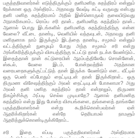
பகுத்தறிவாளர்கள் எடுத்திருக்கும் தனிமனித சுதந்திரம் என்னும்
நேக்கான ஒரு அஸ்திரம்.. அதாவது வேஷ்டி கட்டி வருவது என்பது
தனி மனித சுதந்திரமாம் அதில் இன்னொருவர் தலையிடுவது
அநாகரிகமாம்.. ரொம்ப சரி தான்.. தனிமனித சுதந்திரம் தான்..
ஆனால் பொது இடங்களில் தனிமனித சுதந்திரத்திற்கு என்ன
வேலை? வீட்டை தாண்டி, வெளியில் வந்தவுடன், அதாவது தனி
மனிதனாக நாம் இருக்கும் இடத்தை தாண்டி, சமூகம் என்னும்
வட்டத்திற்குள் நுழையும் போது அந்த சமூகம் சரி என்று
அங்கீகரித்திருக்கும் விசயத்திற்கு உட்பட்டு தான் நடக்க வேண்டும்..
இதைத்தான் நான் கட்டுரையின் ஆரம்பத்திலேயே சொன்னேன்,
ஸ்கூல், வேலை இடம், போன்றவற்றில் அதற்கான
வரையறைகளுக்குட்பட்டுத் தான் இருக்க வேண்டும் என.. வீட்டில்
ஒரு பெண் எப்போதும் நைட்டியுடன் தான் இருக்கிறாள்.. ஒரு
திருமண விசேஷத்திற்கும் அவள் நைட்டியுடன் போகலாமா? அது
அவள் தனி மனித சுதந்திரம் தான் என்றாலும், திருமண
நிகழ்ச்சிக்கு அப்படி செல்ல முடியாதே? ஆனால் தனிமனித
சுதந்திரம் என்று இது போன்ற விசயங்களை, தங்களைத் தாங்களே
பகுத்தறிவாளர்கள் என்று கூறிக்கொள்பவர்கள் ஏன்
ஆதரிக்கிறார்கள் என்றே தெரியாமல் நாமளும்
ஆதரித்துக்கொண்டிருக்கிறோம்..
சரி இதை எப்படி பகுத்தறிவாளர்கள் அஸ்திரமாக