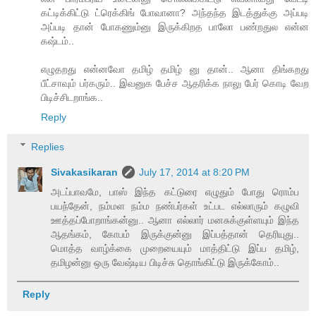
கட்டிக்கிட்டு ட்ரெக்கிங் போவானா? அந்தந்த இடத்துக்கு அப்படி
அப்படி தான் போகணும்னு இருக்கிறத பாலோ பண்றதுல என்ன
கஷ்டம்..
எழுதறது என்னவோ தமிழ் தமிழ் னு தான்.. ஆனா திங்கறது
பீட்சாவும் பர்கரும்.. இவனுக பேச்ச ஆதரிக்க நாலு பேர் கொடி வேற
பிடிச்சிடறாங்க..
Reply
Replies
Sivakasikaran
July 17, 2014 at 8:20 PM
அடப்பாவமே, பாஸ் இந்த கட்டுரை எழுதும் போது ரொம்ப
பயந்தேன், நம்மள நம்ம நண்பர்கள் உட்பட எல்லாரும் கழுவி
ஊத்தப்போறாங்கன்னு.. ஆனா எல்லார் மனசுக்குள்ளயும் இந்த
ஆதங்கம், கோபம் இருக்குன்னு இப்பத்தான் தெரியுது..
மொத்த வாழ்க்கை முறையையும் மாத்திட்டு இப்ப தமிழ்,
தமிழன்னு ஒரு வேஷ்டிய பிடிச்சு தொங்கிட்டு இருக்கோம்..
Reply