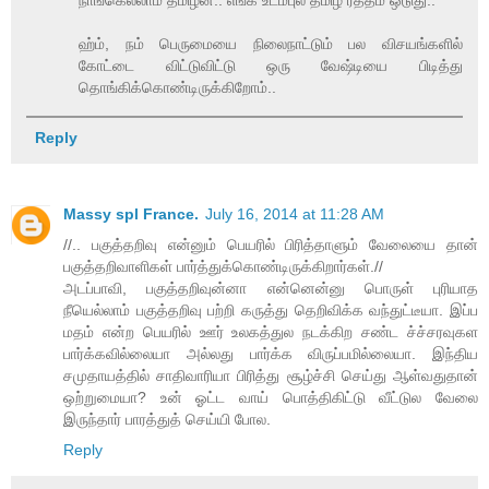
நாங்கெல்லாம் தமிழன்.. எங்க உடம்புல தமிழ் ரத்தம் ஒடுது..
ஹ்ம், நம் பெருமையை நிலைநாட்டும் பல விசயங்களில்
கோட்டை விட்டுவிட்டு ஒரு வேஷ்டியை பிடித்து
தொங்கிக்கொண்டிருக்கிறோம்..
Reply
Massy spl France.
July 16, 2014 at 11:28 AM
//.. பகுத்தறிவு என்னும் பெயரில் பிரித்தாளும் வேலையை தான்
பகுத்தறிவாளிகள் பார்த்துக்கொண்டிருக்கிறார்கள்.//
அடப்பாவி, பகுத்தறிவுன்னா என்னென்னு பொருள் புரியாத
நீயெல்லாம் பகுத்தறிவு பற்றி கருத்து தெறிவிக்க வந்துட்டீயா. இப்ப
மதம் என்ற பெயரில் ஊர் உலகத்துல நடக்கிற சண்ட ச்ச்சரவுகள
பார்க்கவில்லையா அல்லது பார்க்க விருப்பமில்லையா. இந்திய
சமுதாயத்தில் சாதிவாரியா பிரித்து சூழ்ச்சி செய்து ஆள்வதுதான்
ஒற்றுமையா? உன் ஓட்ட வாய் பொத்திகிட்டு வீட்டுல வேலை
இருந்தார் பாரத்துத் செய்யி போல.
Reply