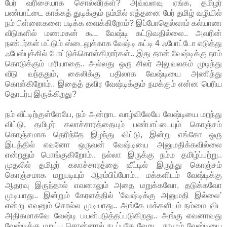
பேர் வரிசையாக சொல்வீர்கள்? அவ்வளவு ஏங்க, தமிழர்
பண்பாட்டை காக்கத் துடிக்கும் நம்மில் எத்தனை பேர் தமிழ் வழியில்
நம் பிள்ளைகளை படிக்க வைக்கிறோம்? இப்போதெல்லாம் கல்யாண
வீடுகளில் மணமகன் கூட வேஷ்டி கட்டுவதில்லை.. அவரின்
நண்பர்கள் மட்டும் ஸ்டைலுக்காக வேஷ்டி கட்டி 4 ஃபோட்டோ எடுத்து
ஃபேஸ்புக்கில் போட்டுக்கொள்கிறார்கள்.. இது தான் வேஷ்டிக்கு நாம்
கொடுக்கும் மரியாதை.. அல்லது ஒரு சிலர் அலுவலகம் முடிந்து
வீடு வந்ததும், கைலிக்கு பதிலாக வேஷ்டியை அணிந்து
கொள்கிறோம்.. இதைத் தவிர வேஷ்டிக்கும் நமக்கும் என்ன பெரிய
தொடர்பு இருக்கிறது?
நம் வீட்டிற்குள்ளேயே, நம் அன்றாட வாழ்விலேயே வேஷ்டியை மறந்து
விட்டு, தமிழர் கலாச்சாரத்தையும் பண்பாட்டையும் கொஞ்சம்
கொஞ்சமாக தெரிந்தே இழந்து விட்டு, இன்று எங்கோ ஒரு
இடத்தில் எவனோ ஒருவன் வேஷ்டியை அனுமதிக்கவில்லை
என்றதும் பொங்குகிறோம்.. நல்லா இருக்கு நம்ம தமிழ்ப்பற்று..
முதலில் தமிழர் கலாச்சாரத்தை வீட்டில் இருந்து கொஞ்சம்
கொஞ்சமாக மறுபடியும் ஆரம்பிப்போம்.. மக்களிடம் வேஷ்டிக்கு
ஆதரவு இருந்தால் எவனாலும் அதை மறுக்கவோ, தடுக்கவோ
முடியாது.. இன்றும் கேரளத்தில் ’வேஷ்டிக்கு அனுமதி இல்லை’
என்று எவனும் சொல்ல முடியாது.. அங்கே மக்களிடம் நம்மை விட
அதிகமாகவே வேஷ்டி பயன்படுத்தப்படுகிறது.. அங்கு எவனாவது
வேஷ்டிக்கு மறுப்பு சொன்னால் நடப்பதே வேறு... நாமும் வேஷ்டியை