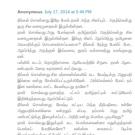
Anonymous
July 17, 2014 at 5:46 PM
நீங்கள் சொன்னது:இதே போல் தான் அந்த கிளப்பும்.. அதற்கென்று
ஒரு சில வரைமுறைகள் இருக்கின்றன..
நான் சொல்வது:அது போல்தான் தமிழ்நாடும் அதற்கென்று சில
வரைமுறைகள் இருக்கின்றன. இங்கு கிளப் ஆரம்பித்து தமிழனை
அவமதிக்கும் செயலைசெய்யலாமா? நீங்கள் நேற்று பேண்ட் போட
ஆரம்பித்து அதற்குள் இவ்வளவு தூரம் வக்காலத்து வாங்குவது
ஏன்.
பள்ளிக் கூடம், தொழிற்சாலை, ஆகியவற்றில் சீருடை தான் ஆடை
என்பதால் அதை உதாரணம் காட்டுவது.....
நீங்கள் சொன்னது:சில ஏர்லைன்ஸ்களில் கூட வேஷ்டிக்கு அனுமதி
இல்லை என்று கேள்விப்பட்டிருக்கிறேன்.. அங்கெல்லாம் போய் நம்
இன உணர்வை காட்ட வேண்டியது தானே?
நான் சொல்வது:குறைந்த பட்சம் தமிழ்நாட்டில் காட்டுவோம்
இதிலிருந்தாவது ஆரம்பிக்கட்டும்.
நீங்கள் சொன்னது: வேஷ்டி கட்டிய அந்த நீதிபதியை உள்ளே
அனுமதிக்கவில்லை என்றதும் எப்படி நம்மால் அது தமிழ்
பண்பாட்டுக்கு இழைக்கப்பட்ட அநீதி என்று பொங்க முடிகிறது?
நான் சொல்வது:இதுக்குக் கூட பொங்கலைன்னா எதுக்குத்தான்
பொங்கப் போறீங்களோ? என்ன்ன கையைப் பிடிச்சு
இழுத்தாங்கன்னு கீ போர்ட் தட்டிகிட்டு இருங்க