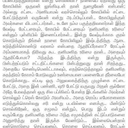
பயன்படுத்துவார்கள் என்று சொல்லவா? நாளையே ஏதாவது ஒரு
கோயிலில் ஒருவன் லுங்கியுடன் தான் நுழைவேன் என்பான்;
அல்லது சட்டை அணியாமல் வரச்சொல்லும் கோயிலில் சட்டை
போட்டுத்தான் வருவேன் என்று அடம்பிடிப்பான்.. கோயிலுக்குள்
அவர்களை விடமாட்டார்கள்.. உடனே நம்ம பகுத்தறிவாளர்கள் இந்த
வேஷ்டி மேட்டரையும், கோயில் மேட்டரையும் 'தனிமனித உரிமை’
என்னும் புள்ளியில் இணைப்பார்கள்.. இன்று வேஷ்டிக்காக குரல்
கொடுக்கும் நீங்கள் நாளை கோயிலிலும் இஷ்டத்திற்கு ஆடை
உடுத்திக்கொண்டு வரலாம் என்பதை ஆதரிப்பீர்களா? ரோட்டில்
அம்மணமாகத் திரிவது கூட தனிமனித உரிமை தான்.. அதையும்
ஆதரிப்போமா? அந்தந்த இடத்திற்கு என்று இருக்கும்,
பின்பற்றப்படும் சட்டதிட்டங்களை பின்பற்றுவது தான் சிறந்தது..
அதையே செண்டிமெண்ட்டாகவும், எதற்கெடுத்தாலும் தனிமனித
சுதந்திரம் கோசம் போடுவதும் உண்மையான பலனையோ தீர்வையோ
கொடுக்காது.. எப்படி ஒரு அலுவலகத்திற்கு முழுக்கை சட்டை
போட்டு, அதை இன் பண்ணி, ஷூ போட்டு வருவது அதன் ரூல்ஸோ
அதே போலத்தான் ஒரு சில பப்/கிளப் போன்ற இடங்களில் அவர்கள்
சொல்லும் ட்ரெஸ் கோடும் அவசியம்.. அதை ரொம்ப எமோசனலாக
எடுத்துக்கொள்வது சரி என்று படவில்லை எனக்கு.. மீண்டும்
சொல்கிறேன், ஒரு சமூகம் என்றும், பொது இடம் என்றும்
வரும்போது தனிமனித உரிமை அந்த சமூகத்தின் கட்டுப்பாடுகளை
அனுசரித்து தான் இருக்க வேண்டும்... இல்லையென்றால்
வன்கொடுமை செய்பவனும், கொலை செய்பவனும், ரோட்டில்