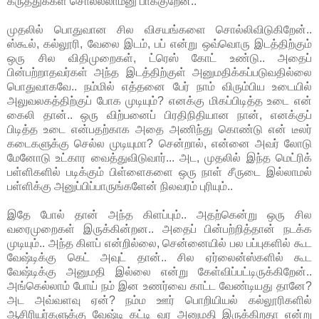
கருத்துக்கள் சொல்லலாம்னு பாக்குறேன்..
முதலில் பொதுவான சில விசயங்களை சொல்லிவிடுகிறேன்..
ஸ்கூல், கல்லூரி, வேலை இடம், பப் என்று ஒவ்வொரு இடத்திற்கும்
ஒரு சில விதிமுறைகள், ட்ரெஸ் கோட் உண்டு.. அதைப்
பின்பற்றாதவர்கள் அந்த இடத்திற்குள் அனுமதிக்கப்படுவதில்லை
பொதுவாகவே.. நம்மில் எத்தனை பேர் நாம் விரும்பிய உடையில்
அலுவலகத்திற்குப் போக முடியும்? எனக்கு மிகப்பிடித்த உடை என்
கைலி தான்.. ஒரு விற்பனைப் பிரதிநிதியான நான், எனக்குப்
பிடித்த உடை என்பதற்காக அதை அணிந்து கொண்டு என் டீலர்
கடைகளுக்கு செல்ல முடியுமா? சென்றால், என்னை அவர் லோடு
மேனோடு உட்கார வைத்துவிடுவார்... அட, முதலில் இந்த மெட்ரிக்
பள்ளிகளில் படிக்கும் பிள்ளைகளை ஒரு நாள் சீருடை இல்லாமல்
பள்ளிக்கு அனுப்பிப்பாருங்களேன் நிலவரம் புரியும்..
இதே போல் தான் அந்த கிளப்பும்.. அதற்கென்று ஒரு சில
வரைமுறைகள் இருக்கின்றன.. அதைப் பின்பற்றித்தான் நடக்க
முடியும்.. அந்த கிளப் என்றில்லை, சென்னையில் பல பப்புகளில் கூட
வேஷ்டிக்கு கெட் அவுட் தான்.. சில ஏர்லைன்ஸ்களில் கூட
வேஷ்டிக்கு அனுமதி இல்லை என்று கேள்விப்பட்டிருக்கிறேன்..
அங்கெல்லாம் போய் நம் இன உணர்வை காட்ட வேண்டியது தானே?
அட அவ்வளவு ஏன்? நம்ம ஊர் பொறியியல் கல்லூரிகளில்
ஆசிரியர்களுக்கு வேஷ்டி கட்டி வர அனுமதி இருக்கிறதா என்று