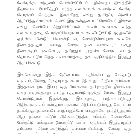
வேஷ்டிக்கு வந்தனம் சொல்லிவிட்டோம். இன்றைய தினத்தில்
நிதானமாக யோசித்துப் பார்த்த கலாச்சாரக் காவலர்கள் வேஷ்டி
கொஞ்சம் கெத்தாக இருக்கிறது என்று தூசிதட்டி அணிய
ஆரம்பித்துள்ளார்கள். அவன் இது என்னுடைய ட்ரெஸ்கோட் இல்லை
என்று வெளியே அனுப்பிவிட்டான். காலம் காலமாக வந்த
கலாச்சாரத்தை கொஞ்சம்கொஞ்சமாக கைவிட்டுவிட்டு ஒருநாளில்
ஓரிரவில் மீண்டும் கொண்டு வர வேண்டுமென்றால் கடவுளே
நினைத்தாலும் முடியாது. வேஷ்டி தான் காலச்சாரம் என்று
நினைக்கும் ஒவ்வொரு தமிழனும் முதலில் வேஷ்டி கட்டத்
தொடங்கட்டும் அந்த கலாச்சாரத்தை தன் குடும்பத்தில் இருந்து
ஆரம்பிக்கட்டும்.
இன்னொன்று இதில் நேரிடையாக பாதிக்கப்பட்டது மேல்தட்டு
வர்க்கம், அல்லது அதையும் தாண்டிய நீதி கூறும் அதிகார வர்க்கம்.
இத்தனை நாள் இப்படி ஒரு பிரச்சனை தமிழகத்தில் இல்லையா
என்றால் ஏறக்குறைய கடந்த பத்தாண்டுகளுக்கும் மேலாக இருந்து
கொண்டுதான் இருக்கிறது. இன்றைக்கு பாதிக்கப்படுவது
அதிகாரவர்க்கம் என்பதால் பரவலாக அறியப்பட்டுள்ளது, போராட்டம்
நடக்கிறது. நம்மைப்போல குப்பனுக்கோ சுப்பனுக்கோ நடந்திருந்தால்
அது நம்மை மட்டும் அசிங்கபடுத்திய சம்பவம் அவ்வளவே.
மேல்தட்டு என்பதால் (மேல்தட்டு என்ன ஜாதியாய் இருந்தாலும்)
தமிழனை அவமானபடுத்தும் சம்பவமாகிவிட்டது. வேஷ்டி ஒரு