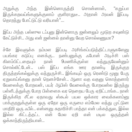
அதுக்கு அந்த இன்னொருத்தி சொன்னாள், “கறுப்பா
இருக்கறவய்ங்களுக்குலாம் குளிராதுடீ.. அதான் அவன் இப்படி
தொறந்து போட்டுட்டு வரியான்”...
இப்ப அந்த பஸ்ஸுல டப்புனு இன்னொரு ஜன்னலும் மூடுற சவுண்டு
கேட்டுச்சி.. அது என் ஜன்னல் தான்னு வேற சொல்லணுமா?
ச்சே இவளுக்க நம்மள இப்படி அசிங்கப்படுத்திட்டாளுகளேனு
பயங்கர கடுப்பு எனக்கு.. நண்பனுக்கு ஃபோன் அடிச்சி பஸ்
கிளம்பிட்டதையும் நான் 9மணிக்குள்ள வந்துருவேன்னும்
சொல்லிட்டேன்.. பஸ் இப்ப எங்க ஊர தாண்டி இருக்குற
திருத்தங்கல்லுக்கு வந்துருச்சி.. இங்கயும் ஒரு ரெண்டு மூனு பேரு
ஏறுவாய்ங்கனு தான் நெனச்சேன்.. ஆனா வத வதனு கொத்தனார்
வேலைக்கு போறவன், பயர் ஆபிஸ் வேலைக்கு போறவன்ல இருந்து
பள்ளீடத்துக்கு போற பிள்ளைக வர நெறைய பேரு ஏறிட்டாங்க.. நான்
இருக்கிற சீட்ல ஏதாவது ஸ்கூல் பயல ஒக்கார வைக்கலாம்னு
பாக்குறதுக்குள்ள ஒரு ஏதோ ஒரு எருமை எம்மேல வந்து முட்டுன
மாதிரி ஒரு ஃபீல்.. என்னனு சுதாரிச்சி பாத்தா என் பக்கத்துல, இல்ல
இல்ல கிட்டத்தட்ட என் மேல ஏறி என் மடில ஒருத்தன்
ஒக்காந்திருந்தியான்..