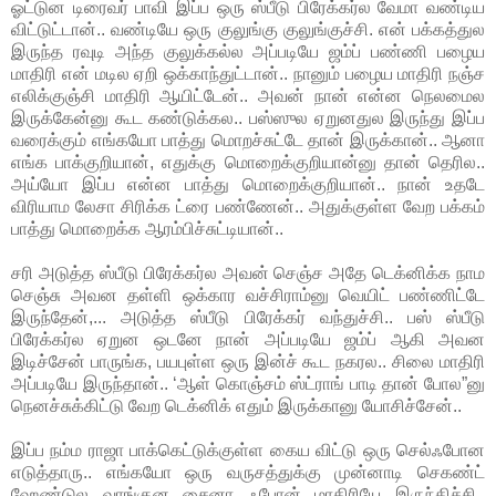
ஓட்டுன டிரைவர் பாவி இப்ப ஒரு ஸ்பீடு பிரேக்கர்ல வேமா வண்டிய
விட்டுட்டான்.. வண்டியே ஒரு குலுங்கு குலுங்குச்சி. என் பக்கத்துல
இருந்த ரவுடி அந்த குலுக்கல்ல அப்படியே ஜம்ப் பண்ணி பழைய
மாதிரி என் மடில ஏறி ஒக்காந்துட்டான்.. நானும் பழைய மாதிரி நஞ்ச
எலிக்குஞ்சி மாதிரி ஆயிட்டேன்.. அவன் நான் என்ன நெலமைல
இருக்கேன்னு கூட கண்டுக்கல.. பஸ்ஸுல ஏறுனதுல இருந்து இப்ப
வரைக்கும் எங்கயோ பாத்து மொறச்சுட்டே தான் இருக்கான்.. ஆனா
எங்க பாக்குறியான், எதுக்கு மொறைக்குறியான்னு தான் தெரில..
அய்யோ இப்ப என்ன பாத்து மொறைக்குறியான்.. நான் உதடே
விரியாம லேசா சிரிக்க ட்ரை பண்ணேன்.. அதுக்குள்ள வேற பக்கம்
பாத்து மொறைக்க ஆரம்பிச்சுட்டியான்..
சரி அடுத்த ஸ்பீடு பிரேக்கர்ல அவன் செஞ்ச அதே டெக்னிக்க நாம
செஞ்சு அவன தள்ளி ஒக்கார வச்சிராம்னு வெயிட் பண்ணிட்டே
இருந்தேன்,... அடுத்த ஸ்பீடு பிரேக்கர் வந்துச்சி.. பஸ் ஸ்பீடு
பிரேக்கர்ல ஏறுன ஒடனே நான் அப்படியே ஜம்ப் ஆகி அவன
இடிச்சேன் பாருங்க, பயபுள்ள ஒரு இன்ச் கூட நகரல.. சிலை மாதிரி
அப்படியே இருந்தான்.. ‘ஆள் கொஞ்சம் ஸ்ட்ராங் பாடி தான் போல”னு
நெனச்சுக்கிட்டு வேற டெக்னிக் எதும் இருக்கானு யோசிச்சேன்..
இப்ப நம்ம ராஜா பாக்கெட்டுக்குள்ள கைய விட்டு ஒரு செல்ஃபோன
எடுத்தாரு.. எங்கயோ ஒரு வருசத்துக்கு முன்னாடி செகண்ட்
ஹேண்டுல வாங்குன சைனா ஃபோன் மாதிரியே இருந்திச்சி..