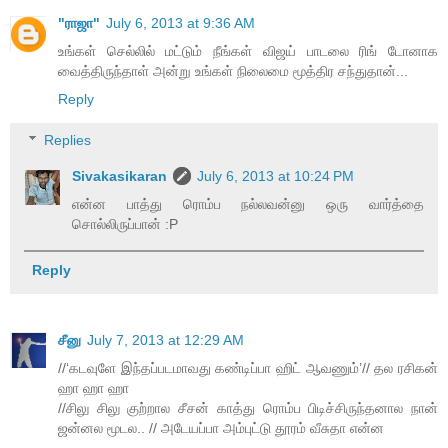
"ராஜா"
July 6, 2013 at 9:36 AM
உங்கள் செல்லில் மட்டும் நீங்கள் விஜய் பாடலை ரிங் டோனாக
வைத்திருந்தாள் அன்று உங்கள் நிலைமை மூத்திர சந்துதான்...
Reply
Replies
Sivakasikaran
July 6, 2013 at 10:24 PM
என்ன பாத்து ரொம்ப நல்லவன்னு ஒரு வார்த்தை
சொல்லிருப்பான் :P
Reply
சீனு
July 7, 2013 at 12:29 AM
//‘கடவுளே இந்தப்படமாவது கண்டிப்பா ஹிட் ஆவணும்’// தல ரசிகன்
ஹா ஹா ஹா
//சிலு சிலு குற்றால சீசன் காத்து ரொம்ப பிடிச்சிருந்தனால நான்
ஜன்னல மூடல.. // அடேயப்பா அம்புட்டு தூரம் வீசுதா என்ன