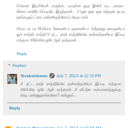
//அவன இடிச்சேன் பாருங்க, பயபுள்ள ஒரு இன்ச் கூட நகரல..
சிலை மாதிரி அப்படியே இருந்தான்.. // ஹா ஹா ஹா எத்தன தடவ
நாங்களும் ட்ரை பண்ணிருக்கோம் மிடில பாஸ்
//ம்பர பர பர சிப்பிப்பா பிலகண்டா குலகண்டா அந்தானு லவகுண்டா
ஓம் சாந்தி சாந்தி”// நட்ட நாடு ராத்திரியில தன்னந்தனியா இப்படி
சத்தமா சிரிக்கிற ஒரே ஆள் நாந்தான்...
Reply
Replies
Sivakasikaran
July 7, 2013 at 12:15 PM
// நட்ட நாடு ராத்திரியில தன்னந்தனியா இப்படி சத்தமா
சிரிக்கிற ஒரே ஆள் நாந்தான்...// வீட்டுல கல்யாணத்துக்கு
ரெடி பண்ணுறாங்களோ? என்ஜாய்..
Reply