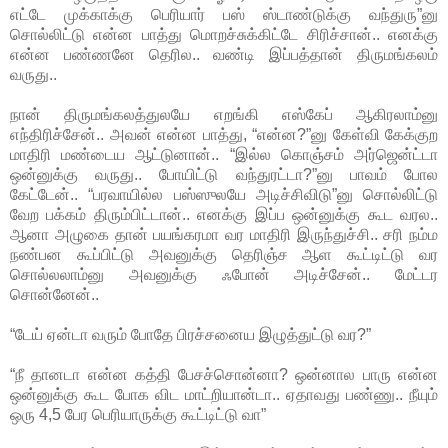
எட்டே முக்காக்கு பெரியார் பஸ் ஸ்டாண்டுக்கு வந்துரு”னு
சொல்லிட்டு என்ன பாத்து மொறச்சுக்கிட்டே சிரிச்சான்.. எனக்கு
என்ன பண்ணனே தெரில.. வண்டி இப்பத்தான் திருமங்கலம்
வருது..
நான் திருமங்கலத்துலயே எறங்கி எஸ்கேப் ஆகிரலாம்னு
எந்திரிச்சேன்.. அவன் என்ன பாத்து, “என்ன?”னு கேள்வி கேக்குற
மாதிரி மண்டைய ஆட்டுனான்.. “இல்ல கொஞ்சம் அர்ஜென்ட்டா
ஒன்னுக்கு வருது.. போயிட்டு வந்துரட்டா?”னு பாவம் போல
கேட்டேன்.. “பரவாயில்ல பஸ்ஸுலயே அடிச்சிவிடு”னு சொல்லிட்டு
வேற பக்கம் திரும்பிட்டான்.. எனக்கு இப்ப ஒன்னுக்கு கூட வரல..
ஆனா அழுகை தான் பயங்கரமா வர மாதிரி இருந்துச்சி.. சரி நம்ம
நண்பன கூப்பிட்டு அவனுக்கு தெரிஞ்ச ஆள கூட்டிட்டு வர
சொல்லலாம்னு அவனுக்கு ஃபோன் அடிச்சேன்.. மேட்டர
சொன்னேன்..
“டேய் ஏன்டா வரும் போதே பிரச்சனைய இழுத்துட்டு வர?”
“நீ தானடா என்ன கத்தி பேசச்சொன்னா? ஒன்னால பாரு என்ன
ஒன்னுக்கு கூட போக விட மாட்றியான்டா.. ஏதாவது பண்ணு.. நீயும்
ஒரு 4,5 பேர பெரியாருக்கு கூட்டிட்டு வா”