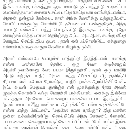
சரினு சொல்லிட்டு என் முழு பலத்தோட சத்தமா பேசுனேன்.. “டேய்
இங்க எனக்கு பக்கத்துல ஒரு மலமாடு ஒக்காந்துட்டு சவுண்ட்டா
மொக்கத்தனமா சைனா செட்ல பாட்டு கேட்டு உசுர வாங்கிறியான்டா,
அதான் ஒன்னும் கேக்கல.. நான் அங்க 9மணிக்கு வந்துருவேன்..
வெயிட் பண்ணு”னு சொல்லிட்டு ஃபோன கட் பண்ணுறேன், அந்த
மலமாடு என்னயே பாத்து மொறச்சுட்டு இருக்கு.. எனக்கு ஏதோ
கொஞ்சம் வித்தியாசமா தெரிஞ்சது அப்ப.. அட ஆமா, சடங்கு வீட்டு
கொழாய் செட்டு இப்ப ஓடல... நான் என் ஃப்ரெண்டுட்ட கத்துனது
எல்லாம் நம்மாளு காதுல தெளிவா விழுந்துருச்சி..
அவன் என்னையே மொறச்சி பாத்துட்டு இருந்தியான். எனக்கு
என்ன பண்ணனே தெரில.. ஒரு வேள அடிச்சாலும்
அடிச்சிருவானோனு வேற பயமா இருந்துச்சி.. நான் ஒரு மாதிரி
அசடு வழிஞ்ச மாதிரி அவன பாத்து சிரிச்சுட்டு கீழ குனிஞ்சி
சீரியஸா என் ஃபோன நோண்டுற மாதிரி நடிக்க ஆரம்பிச்சிட்டேன்..
இப்ப அவன் மெதுவா குனிஞ்சு என் முகத்துக்கு நேரா அவன்
முகத்த கொண்டு வந்து மொறச்சி பாத்தியான்.. எனக்கு இவ்ளோ
பக்கத்துல அவனோட மொகறைய பாக்கவே பயமா இருந்துச்சி..
“நான் மலமாடா?”னு மண்டைய ஆட்டிக்கிட்டே பல்ல கடிச்சிக்கிட்டே
என்ன பாத்து கேட்டான்.. “மதுரேல தான எறங்குற? இரு மகனே
ஒன்ன வச்சுக்கிறேன்”னு சொல்லிட்டு அந்த செகண்ட் ஹேண்ட்
டப்பா சைனா செல்லுல யாருக்கோ கூப்பிட்டான், “டேய் மாப்ள இங்க
பஸ்ஸுல ஒருத்தன் கொஞ்சம் ஓவரா வெளாண்டுட்டான்.. நீ ஒரு