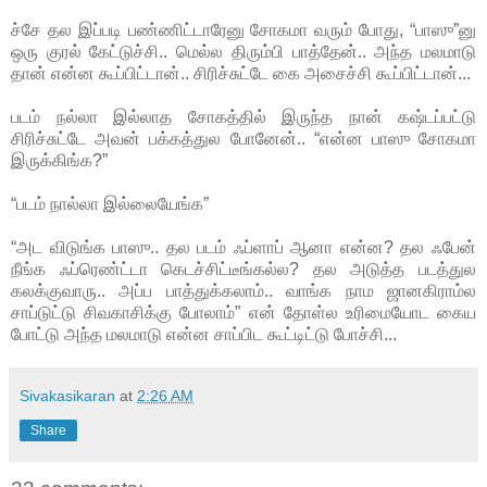
ச்சே தல இப்படி பண்ணிட்டாரேனு சோகமா வரும் போது, “பாஸு”னு
ஒரு குரல் கேட்டுச்சி.. மெல்ல திரும்பி பாத்தேன்.. அந்த மலமாடு
தான் என்ன கூப்பிட்டான்.. சிரிச்சுட்டே கை அசைச்சி கூப்பிட்டான்...
படம் நல்லா இல்லாத சோகத்தில் இருந்த நான் கஷ்டப்பட்டு
சிரிச்சுட்டே அவன் பக்கத்துல போனேன்.. “என்ன பாஸு சோகமா
இருக்கிங்க?”
“படம் நால்லா இல்லையேங்க”
“அட விடுங்க பாஸு.. தல படம் ஃப்ளாப் ஆனா என்ன? தல ஃபேன்
நீங்க ஃப்ரெண்ட்டா கெடச்சிட்டீங்கல்ல? தல அடுத்த படத்துல
கலக்குவாரு.. அப்ப பாத்துக்கலாம்.. வாங்க நாம ஜானகிராம்ல
சாப்டுட்டு சிவகாசிக்கு போலாம்” என் தோள்ல உரிமையோட கைய
போட்டு அந்த மலமாடு என்ன சாப்பிட கூட்டிட்டு போச்சி...
Sivakasikaran
at
2:26 AM
Share