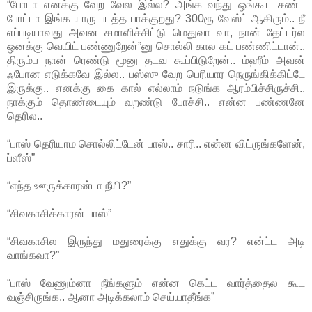
“போடா எனக்கு வேற வேல இல்ல? அங்க வந்து ஒங்கூட சண்ட
போட்டா இங்க யாரு படத்த பாக்குறது? 300ரூ வேஸ்ட் ஆகிரும்.. நீ
எப்படியாவது அவன சமாளிச்சிட்டு மெதுவா வா, நான் தேட்டர்ல
ஒனக்கு வெயிட் பண்ணுறேன்”னு சொல்லி கால கட் பண்ணிட்டான்..
திரும்ப நான் ரெண்டு மூனு தடவ கூப்பிடுறேன்.. ம்ஹீம் அவன்
ஃபோன எடுக்கவே இல்ல.. பஸ்ஸு வேற பெரியார நெருங்கிக்கிட்டே
இருக்கு.. எனக்கு கை கால் எல்லாம் நடுங்க ஆரம்பிச்சிருச்சி..
நாக்கும் தொண்டையும் வறண்டு போச்சி.. என்ன பண்ணனே
தெரில..
“பாஸ் தெரியாம சொல்லிட்டேன் பாஸ்.. சாரி.. என்ன விட்ருங்களேன்,
ப்ளீஸ்”
“எந்த ஊருக்காரன்டா நீயி?”
“சிவகாசிக்காரன் பாஸ்”
“சிவகாசில இருந்து மதுரைக்கு எதுக்கு வர? என்ட்ட அடி
வாங்கவா?”
“பாஸ் வேணும்னா நீங்களும் என்ன கெட்ட வார்த்தைல கூட
வஞ்சிருங்க.. ஆனா அடிக்கலாம் செய்யாதீங்க”