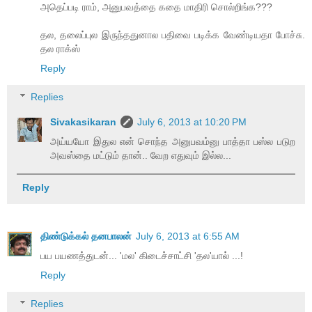
அதெப்படி ராம், அனுபவத்தை கதை மாதிரி சொல்றிங்க???
தல, தலைப்புல இருந்ததுனால பதிவை படிக்க வேண்டியதா போச்சு.
தல ராக்ஸ்
Reply
Replies
Sivakasikaran
July 6, 2013 at 10:20 PM
அய்யயோ இதுல என் சொந்த அனுபவம்னு பாத்தா பஸ்ல படுற
அவஸ்தை மட்டும் தான்.. வேற எதுவும் இல்ல...
Reply
திண்டுக்கல் தனபாலன்
July 6, 2013 at 6:55 AM
பய பயணத்துடன்... 'மல' கிடைச்சாட்சி 'தல'யால் ...!
Reply
Replies