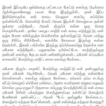
இவன் இப்படியே ஒவ்வொரு பாட்டையா போட்டு எனக்கு பிடிக்காம
ஆக்கிருவானோனு பயமா வேற இருந்துச்சி.. நான் இப்ப
இன்னொருக்க என் கைய மெதுவா கைபிடி கம்பியில
தள்ளிக்கிட்டே கொண்டு போயி அவன இடிச்சி கொஞ்சமா தள்ளி
ஒக்கார பாத்தேன்.. அவன் திரும்பி என்ன ஒரு மொற
மொறச்சியான்.. நானே பழைய மாதிரி என் கைய எடுத்துட்டு, என்
நஞ்சு போன எலிக்குஞ்சு பொசிசன்ல ஒக்காந்துட்டு அவன பாத்து
ஒரு சிரிப்பு சிரிச்சேன்.. எனக்கே கேவலமா இருக்கு என்ன
நெனச்சி.. இவன் டார்ச்சர்ல இருந்து தப்பிக்கலாம்னு நெனச்சு என
ஃபோன எடுத்தேன்.. மதுரையில டிக்கெட்டோட காத்திருக்குற
நண்பன் எனக்கு 4தடவ கால் பண்ணிருக்கான்.. ஃபோன் எப்படியோ
சைலண்ட் மோடுக்கு மாறிட்டனால எனக்கு கேக்கல..
ஃபோன திரும்ப சவுண்ட் மோடுக்கு மாத்திட்டு என் நண்பனுக்கு
நான் ஃபோன் அடிச்சேன்.. அவன் ஃபோன எடுத்து என்னமோ
சொன்னான்.. எனக்கு சுத்தமா கேக்கல.. எல்லாம் நம்ம சடங்கு
வீட்டு கொழாய் ஸ்பீக்கர மகிமை.. ஆனா சமஸ்தான ராஜாவ எதுவும்
சொல்ல முடியாதுல? அதனால கம்முனு பொத்திக்கிட்டு என் கைய
ஃபோன் ரிசீவர் பக்கத்துல பொத்துனாப்புல வச்சிட்டு கொஞ்சம்
பேசுனேன் நண்பன்ட்ட.. அவன் “டேய் ஒன்னுமே கேக்கலடா..
கொஞ்சம் சத்தமா பேசு”ன்னான்.. நான் என்னத்த சத்தமா பேசுறது?