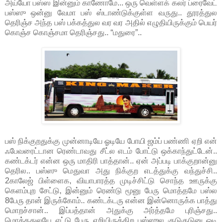
அய்யோ பஸ்ஸ இன்னும் காணோமே... ஒரு வெள்ளக் கலர் ப்ரைவேட்
பஸ்ஸு ஒன்னு வேமா பஸ் ஸ்டாண்டுக்குள்ள வருது.. தூரத்துல
தெரிஞ்ச அந்த பஸ் பக்கத்துல வர வர அதில் எழுதியிருக்கும் பெயர்
கொஞ்ச கொஞ்சமா தெரிஞ்சது.. “மதுரை”..
பஸ் நிக்குறதுக்கு முன்னாடியே ஓடியே போயி ஜம்ப் பண்ணி ஏறி என்
ஃபேவரைட்டான ரெண்டாவது சீட்ல எடம் போட்டு ஒக்காந்துட்டேன்..
கண்டக்டர் என்ன ஒரு மாதிரி பாத்தான்.. ஏன் அப்படி பாக்குறான்னு
தெரில.. பஸ்ஸு மெதுவா அது நிக்குற எடத்துக்கு வந்துச்சி..
2காலேஜ் பிள்ளைக, வியாபாரத்த முடிச்சிட்டு சொந்த ஊருக்கு
கெளம்புற சேட்டு, இன்னும் ரெண்டு மூனு பேரு மொத்தமே பஸ்ல
8பேரு தான் இருக்கோம்.. கண்டக்டரு என்ன இன்னொருக்க பாத்து
மொறச்சான்.. இப்பத்தான் அதுக்கு அர்த்தமே புரிஞ்சது..
மொத்ததுலயே எட்டு பேரு ஏறியிருக்கிற பஸ்ஸுல குடுகுடுனு ஓடி