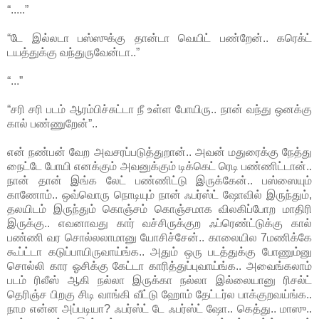
“.....”
“டே இல்லடா பஸ்ஸுக்கு தான்டா வெயிட் பண்றேன்.. கரெக்ட்
டயத்துக்கு வந்துருவேன்டா..”
“...”
“சரி சரி படம் ஆரம்பிச்சுட்டா நீ உள்ள போயிரு.. நான் வந்து ஒனக்கு
கால் பண்ணுறேன்”..
என் நண்பன் வேற அவசரப்படுத்துறான்.. அவன் மதுரைக்கு நேத்து
நைட்டே போயி எனக்கும் அவனுக்கும் டிக்கெட் ரெடி பண்ணிட்டான்..
நான் தான் இங்க லேட் பண்ணிட்டு இருக்கேன்.. பஸ்ஸையும்
காணோம்.. ஒவ்வொரு நொடியும் நான் ஃபர்ஸ்ட் ஷோவில் இருந்தும்,
தலயிடம் இருந்தும் கொஞ்சம் கொஞ்சமாக விலகிப்போற மாதிரி
இருக்கு.. எவனாவது கார் வச்சிருக்குற ஃப்ரெண்ட்டுக்கு கால்
பண்ணி வர சொல்லலாமானு யோசிச்சேன்.. காலையில 7மணிக்கே
கூப்ட்டா கடுப்பாயிருவாய்ங்க.. அதும் ஒரு படத்துக்கு போணும்னு
சொல்லி கார ஓசிக்கு கேட்டா காரித்துப்புவாய்ங்க.. அவைங்கலாம்
படம் ரிலீஸ் ஆகி நல்லா இருக்கா நல்லா இல்லையானு ரிசல்ட்
தெரிஞ்ச பிறகு சிடி வாங்கி வீட்டு ஹோம் தேட்டர்ல பாக்குறவய்ங்க..
நாம என்ன அப்படியா? ஃபர்ஸ்ட் டே ஃபர்ஸ்ட் ஷோ.. கெத்து.. மாஸு..