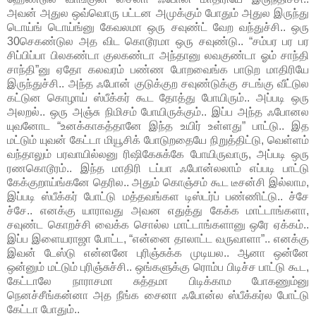
அவன் அதுல ஒவ்வொரு பட்டன அமுக்கும் போதும் அதுல இருந்து
டொய்ங் டொய்ங்னு கேவலமா ஒரு சவுண்ட் வேற வந்துச்சி.. ஒரு
30செகண்டுல அத விட கொடூரமா ஒரு சவுண்டு.. “சம்பர பர பர
சிப்பிப்பா பிலகண்டா குலகண்டா அந்தானு லவகுண்டா ஓம் சாந்தி
சாந்தி”னு ஏதோ கலவரம் பண்ண போறவைங்க பாடுற மாதிரியே
இருந்துச்சி.. அந்த ஃபோன் குடுக்குற சவுண்டுக்கு சடங்கு வீட்டுல
கட்டுன கொழாய் ஸ்பீக்கர் கூட தோத்து போயிரும்.. அப்படி ஒரு
அலறல்.. ஒரு அஞ்சு நிமிசம் போயிருக்கும்.. இப்ப அந்த ஃபோனல
யுவனோட “உனக்காகத்தானே இந்த உயிர் உள்ளது” பாட்டு.. இத
மட்டும் யுவன் கேட்டா மியூசிக் போடுறதையே நிறுத்திட்டு, வெள்ளம்
வந்தாலும் பரவாயில்லனு ரிஷிகேசுக்கே போயிருவாரு, அப்படி ஒரு
ரணகொடூரம்.. இந்த மாதிரி டப்பா ஃபோன்லலாம் எப்படி பாட்டு
கேக்குறாய்ங்கனே தெரில.. அதும் கொஞ்சம் கூட டீசன்சி இல்லாம,
இப்படி ஸ்பீக்கர் போட்டு மத்தவங்கள டிஸ்டர்ப் பண்ணிட்டு.. ச்சே
ச்சே.. எனக்கு யாராவது அவன எதுத்து கேக்க மாட்டாங்களா,
சவுண்ட கொறச்சி வைக்க சொல்ல மாட்டாங்களானு ஒரே ஏக்கம்..
இப்ப இளையராஜா போட்ட, “என்னை தாலாட்ட வருவாளா”.. எனக்கு
இவன் டேஸ்டு என்னனே புரிஞ்சுக்க முடியல.. ஆனா ஒன்னே
ஒன்னும் மட்டும் புரிஞ்சுச்சி.. ஒங்களுக்கு ரொம்ப பிடிச்ச பாட்டு கூட,
கேட்டாலே நாராசமா சுத்தமா பிடிக்காம போகணும்னு
நெனச்சீங்கன்னா அத நீங்க சைனா ஃபோன்ல ஸ்பீக்கர்ல போட்டு
கேட்டா போதும்..