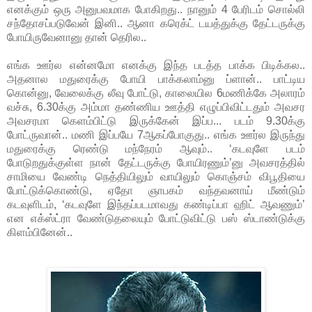
எனக்கும் ஒரு அனுபவமாக போகிறது.. நானும் 4 பேரிடம் சொல்லி
சந்தோசப்படுவேன் இனி.. ஆனா கரெக்ட் டயத்துக்கு தேட்டருக்கு
போயிருவேனானு தான் தெரில..
எங்க ஊர்ல என்னமோ எனக்கு இந்த படத்த பாக்க பிடிக்கல..
அதனால மதுரைக்கு போயி பாக்கலாம்னு ப்ளான்.. பாட்டிய
கொன்னு, வேலைக்கு லீவு போட்டு, காலையில 6மணிக்கே அலாரம்
வச்சு, 6.30க்கு அம்மா தண்ணிய ஊத்தி எழுப்பிவிட்டதும் அவசர
அவசரமா கெளம்பிட்டு இருக்கேன் இப்ப... படம் 9.30க்கு
போட்ருவான்.. மணி இப்பயே 7ஆகப்போகுது.. எங்க ஊர்ல இருந்து
மதுரைக்கு ரெண்டு மந்நேரம் ஆவும்.. ‘கடவுளே படம்
போடுறதுக்குள்ள நான் தேட்டருக்கு போயிரணும்’னு அவசரத்தில்
சாமியை வேண்டி நெத்தியிலும் வாயிலும் கொஞ்சம் விபூதியை
போட்டுக்கொண்டு, ஏதோ ஞாபகம் வந்தவனாய் மீண்டும்
கடவுளிடம், ‘கடவுளே இந்தப்படமாவது கண்டிப்பா ஹிட் ஆவணும்’
என எக்ஸ்ட்ரா வேண்டுதலையும் போட்டுவிட்டு பஸ் ஸ்டாண்டுக்கு
கிளம்பினேன்..