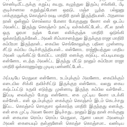
செண்டிமீட்டருக்கு கறுப்பு கயறு, கழுத்துல இரும்பு சங்கிலி, பீடி
குடிச்சனால கறுத்துப்போன ஒதடு, மஞ்ச பூத்த பல்லுனு
பாக்குறதுக்கு கொஞ்சம் ரவுடி மாதிரி தான் இருந்தியான். அதனால
நான் ஒன்னும் சொல்லாம போனா போகுதுனு லேசா என் ஒடம்ப
அவன்ட்ட இருந்து கொஞ்சம் நகட்டி வச்சுக்கிட்டேன்.. சீட்ல நான்
ஒரு ஓரமா நஞ்சு போன எலிக்குஞ்சு மாதிரி ஒடுங்கி
ஒக்காந்திருக்கேன்.. அவன் சிம்மாசனத்துல இருக்குற ராஜா மாதிரி
கம்பீரமா இருந்தான்.. கையில செங்கோலுக்கு பதிலா முன்னாடி
சீட்டு கம்பிய பிடிச்சிருந்தியான்.. என்னோட ராஜ்ஜியத்துல பாதிய
அவன் புடிங்கிட்டு போயிட்ட மாதிரி எனக்கு கடுப்பு.. எப்படியாவது
என்னோட எடத்த அவன்ட்ட இருந்து மீட்டு நானும் கம்பீரமா ராஜா
மாதிரி ஒக்காரணும்னு முடிவு பண்ணிட்டேன்..
அப்படியே மெதுவா என்னோட உடம்புக்கும் அவனோட கையிக்கும்
எடையில சிக்கி தவிச்சிட்டு இருக்குற என்னோட வலது கைய
கஷ்டப்பட்டு உருவி எடுத்து முன்னாடி இருந்த கம்பில வச்சேன்..
இப்படி வைக்கும் போது என்னோட கை முட்டிய லேசா மடக்கி
வச்சேன்.. என் ஒடம்புக்கும் கைக்கும் கொஞ்சம் இடம் கெடச்சது
இப்ப.. கொஞ்சம் சொகுசா ஒக்காந்த மாதிரி இருந்தது எனக்கு.
என் கை முட்டி அவன லேசா இடிச்சது.. நானும் இது தான் சாக்குனு
என் கையால ரொம்ப ரொம்ப மெதுவா, ஆனா பலமா அவனயும்
அவன் கையையும் தள்ளுனேன் கொஞ்ச கொஞ்சமா.. வண்டிய