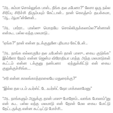
“அட சும்மா சொல்லுங்க பாஸ்.. நீங்க தல ஃபேனா?” லேசா ஒரு நல்ல
சிரிப்பு சிரிச்சி திரும்பயும் கேட்டான்.. நான் கொஞ்சம் தயக்கமா,
“ஆ.. ஆமா”ன்னேன்..
“அட பார்ரா.. பாஸ்ஸு மொதயே சொல்லிருக்கலாம்ல?”ன்னான்
என்கூட பஸ்ல வந்த மலமாடு..
“ஏங்க?” நான் என்ன நடக்குதுனே புரியாம கேட்டேன்..
“அட நாங்க எல்லாருமே தல ஃபேன்ஸ் தான் பாஸு.. கைய குடுங்க”
இவ்ளோ நேரம் என்ன ஜென்ம விரோதியா பாத்த அந்த மலமாடுகள்
கூட்டம் என்ன டக்குனு நண்பனா ஏத்துக்கிட்டு என் கைய
குலுக்குச்சிங்க...
“சரி என்ன காலங்காத்தாலையே மதுரைக்கு?”
“இல்ல தல படம் ஃபர்ஸ்ட் டே ஃபர்ஸ்ட் ஷோ பாக்கலாமேனு”
“அட நாங்களும் அதுக்கு தான் பாஸு போறோம்.. வாங்க போலாம்”னு
என் கூட பஸ்ல வந்த மலமாடு என் தோள் மேல கைய போட்டு
தேட்டருக்கு என்ன கூட்டிட்டு போச்சி..