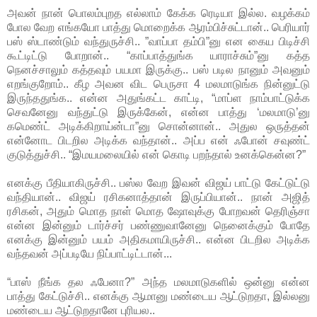
அவன் நான் பொலம்புறத எல்லாம் கேக்க ரெடியா இல்ல. வழக்கம்
போல வேற எங்கயோ பாத்து மொறைக்க ஆரம்பிச்சுட்டான்.. பெரியார்
பஸ் ஸ்டாண்டும் வந்துருச்சி.. ”வாப்பா தம்பி”னு என கைய பிடிச்சி
கூட்டிட்டு போறான்.. “காப்பாத்துங்க யாராச்சும்”னு கத்த
நெனச்சாலும் கத்தவும் பயமா இருக்கு.. பஸ் படில நானும் அவனும்
எறங்குறோம்.. கீழ அவன விட பெருசா 4 மலமாடுங்க நின்னுட்டு
இருந்ததுங்க.. என்ன அதுங்கட்ட காட்டி, “மாப்ள நாம்பாட்டுக்க
செவனேனு வந்துட்டு இருக்கேன், என்ன பாத்து ‘மலமாடு’னு
கமெண்ட் அடிக்கிறாய்ன்டா”னு சொன்னான்.. அதுல ஒருத்தன்
என்னோட பிடறில அடிக்க வந்தான்.. அப்ப என் ஃபோன் சவுண்ட்
குடுத்துச்சி.. “இமயமலையில் என் கொடி பறந்தால் உனக்கென்ன?”
எனக்கு பீதியாகிருச்சி.. பஸ்ல வேற இவன் விஜய் பாட்டு கேட்டுட்டு
வந்தியான்.. விஜய் ரசிகனாத்தான் இருப்பியான்.. நான் அஜித்
ரசிகன், அதும் மொத நாள் மொத ஷோவுக்கு போறவன் தெரிஞ்சா
என்ன இன்னும் டார்ச்சர் பண்ணுவானேனு நெனைக்கும் போதே
எனக்கு இன்னும் பயம் அதிகமாயிருச்சி.. என்ன பிடறில அடிக்க
வந்தவன் அப்படியே நிப்பாட்டிட்டான்...
“பாஸ் நீங்க தல ஃபேனா?” அந்த மலமாடுகளில் ஒன்னு என்ன
பாத்து கேட்டுச்சி.. எனக்கு ஆமானு மண்டைய ஆட்டுறதா, இல்லனு
மண்டைய ஆட்டுறதானே புரியல..