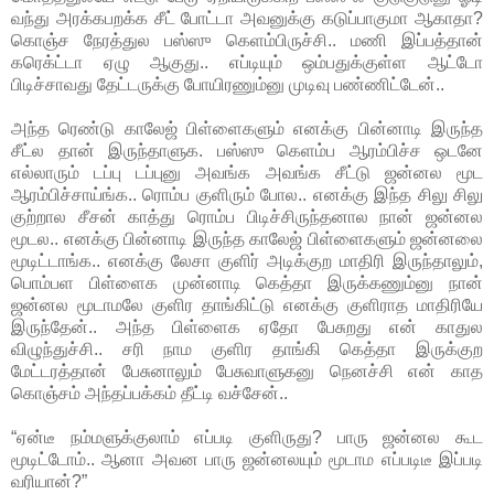
வந்து அரக்கபறக்க சீட் போட்டா அவனுக்கு கடுப்பாகுமா ஆகாதா?
கொஞ்ச நேரத்துல பஸ்ஸு கெளம்பிருச்சி.. மணி இப்பத்தான்
கரெக்ட்டா ஏழு ஆகுது.. எப்டியும் ஒம்பதுக்குள்ள ஆட்டோ
பிடிச்சாவது தேட்டருக்கு போயிரணும்னு முடிவு பண்ணிட்டேன்..
அந்த ரெண்டு காலேஜ் பிள்ளைகளும் எனக்கு பின்னாடி இருந்த
சீட்ல தான் இருந்தாளுக. பஸ்ஸு கெளம்ப ஆரம்பிச்ச ஒடனே
எல்லாரும் டப்பு டப்புனு அவங்க அவங்க சீட்டு ஜன்னல மூட
ஆரம்பிச்சாய்ங்க.. ரொம்ப குளிரும் போல.. எனக்கு இந்த சிலு சிலு
குற்றால சீசன் காத்து ரொம்ப பிடிச்சிருந்தனால நான் ஜன்னல
மூடல.. எனக்கு பின்னாடி இருந்த காலேஜ் பிள்ளைகளும் ஜன்னலை
மூடிட்டாங்க.. எனக்கு லேசா குளிர் அடிக்குற மாதிரி இருந்தாலும்,
பொம்பள பிள்ளைக முன்னாடி கெத்தா இருக்கணும்னு நான்
ஜன்னல மூடாமலே குளிர தாங்கிட்டு எனக்கு குளிராத மாதிரியே
இருந்தேன்.. அந்த பிள்ளைக ஏதோ பேசுறது என் காதுல
விழுந்துச்சி.. சரி நாம குளிர தாங்கி கெத்தா இருக்குற
மேட்டரத்தான் பேசுனாலும் பேசுவாளுகனு நெனச்சி என் காத
கொஞ்சம் அந்தப்பக்கம் தீட்டி வச்சேன்..
“ஏன்டீ நம்மளுக்குலாம் எப்படி குளிருது? பாரு ஜன்னல கூட
மூடிட்டோம்.. ஆனா அவன பாரு ஜன்னலயும் மூடாம எப்படிடீ இப்படி
வரியான்?”